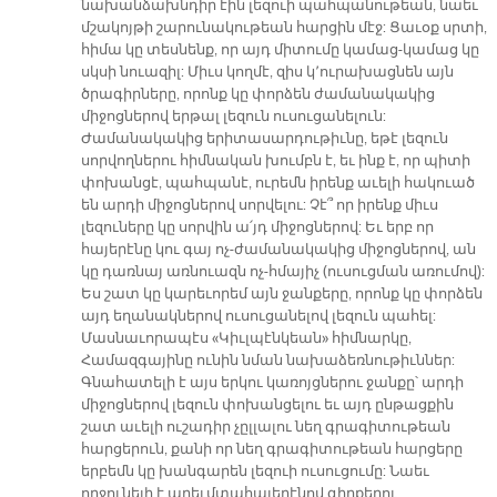
նախանձախնդիր էին լեզուի պահպանութեան, նաեւ
մշակոյթի շարունակութեան հարցին մէջ: Ցաւօք սրտի,
հիմա կը տեսնենք, որ այդ միտումը կամաց-կամաց կը
սկսի նուազիլ: Միւս կողմէ, զիս կ՚ուրախացնեն այն
ծրագիրները, որոնք կը փորձեն ժամանակակից
միջոցներով երթալ լեզուն ուսուցանելուն:
Ժամանակակից երիտասարդութիւնը, եթէ լեզուն
սորվողներու հիմնական խումբն է, եւ ինք է, որ պիտի
փոխանցէ, պահպանէ, ուրեմն իրենք աւելի հակուած
են արդի միջոցներով սորվելու: Չէ՞ որ իրենք միւս
լեզուները կը սորվին ա՛յդ միջոցներով: Եւ երբ որ
հայերէնը կու գայ ոչ-ժամանակակից միջոցներով, ան
կը դառնայ առնուազն ոչ-հմայիչ (ուսուցման առումով):
Ես շատ կը կարեւորեմ այն ջանքերը, որոնք կը փորձեն
այդ եղանակներով ուսուցանելով լեզուն պահել:
Մասնաւորապէս «Կիւլպէնկեան» հիմնարկը,
Համազգայինը ունին նման նախաձեռնութիւններ:
Գնահատելի է այս երկու կառոյցներու ջանքը՝ արդի
միջոցներով լեզուն փոխանցելու եւ այդ ընթացքին
շատ աւելի ուշադիր չըլլալու նեղ գրագիտութեան
հարցերուն, քանի որ նեղ գրագիտութեան հարցերը
երբեմն կը խանգարեն լեզուի ուսուցումը: Նաեւ
ողջունելի է արեւմտահայերէնով գիրքերու