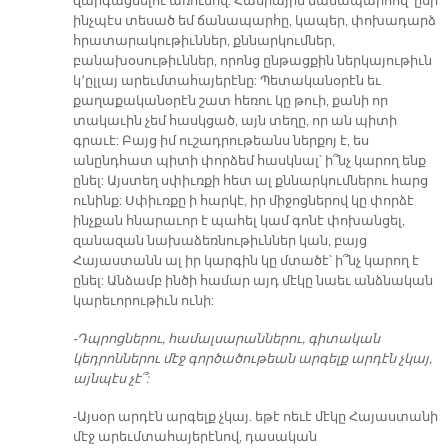
զարգացնելու առումով: Հանրային ճանապարհով՝ ըսի
ինչպէս տեսած եմ ճանապարհը, կապեր, փոխադարձ
հրատարակութիւններ, քննարկումներ,
բանախօսութիւններ, որոնց ընթացքին ներկայութիւն
կ՚ըլլայ արեւմտահայերէնը: Պետականօրէն եւ
քաղաքականօրէն շատ հեռու կը թուի, քանի որ
տակաւին չեմ հասկցած, այն տեղը, որ ան պիտի
գրաւէ: Բայց իմ ուշադրութեանս ներքոյ է, ես
անընդհատ պիտի փորձեմ հասկնալ՝ ի՞նչ կարող ենք
ընել: Այստեղ սփիւռքի հետ ալ քննարկումներու հարց
ունինք: Սփիւռքը ի հարկէ, իր միջոցներով կը փորձէ
ինչքան հնարաւոր է պահել կամ գոնէ փոխանցել,
զանազան նախաձեռնութիւններ կան, բայց
Հայաստանն ալ իր կարգին կը մտածէ՝ ի՞նչ կարող է
ընել: Անձամբ ինծի համար այդ մէկը նաեւ անձնական
կարեւորութիւն ունի:
-Դպրոցներու, համալսարաններու, գիտական
կեդրոններու մէջ գործածութեան արգելք արդէն չկայ,
այնպէս չէ՞:
-Այսօր արդէն արգելք չկայ. եթէ ոեւէ մէկը Հայաստանի
մէջ արեւմտահայերէնով, դասական