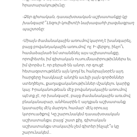
հրատարակութիւնը:
-Ձեր գիտական, դասախօսական աշխատանքը կը
խանգարէ՞ Լեզուի կոմիտէի նախագահի բազմազբաղ
պաշտօնը:
-Միայն ժամանակային առումով կարող է խանգարել,
բայց բովանդակային առումով՝ ոչ: Ի վերջոյ, ինչո՞ւ
համաձայնած եմ ստանձնել այս աշխատանքը,
որովհետեւ իմ գիտական ուսումնասիրութիւններս եւ
իմ փորձս է, որ բերած են անոր, որ գուցէ
հետազօտութենէն այն կողմ եւ հանրայնօրէն այդ
հարցերը հասկնալէ անդին աւելի լայն գործօններ
ստեղծելու, քաղաքականութիւններ մշակելու կարիք
կայ: Իրականութեան մէջ բովանդակային առումով
պէտք չէ, որ խանգարէ, բայց ժամանակային առւմով
բնականաբար, անհնարին է այդքան աշխատանք
կատարել մէկ մարդու համար՝ մէկ օրուայ
կտրուածքով: Կը շարունակեմ դասախօսական
աշխատանքս, բայց՝ շատ քիչ, գիտական
աշխատանքս տակաւին չեմ գիտեր ինչպէ՞ս կը
շարունակեմ…