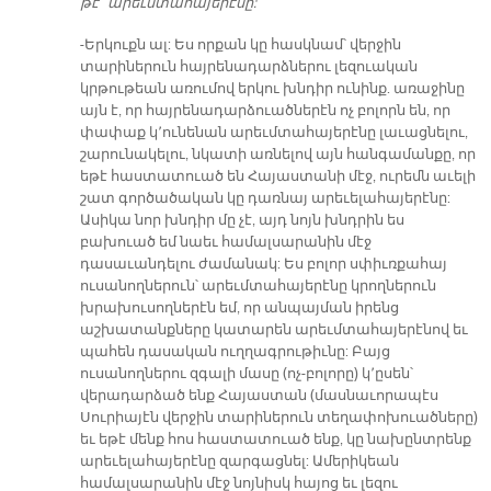
թէ՞ արեւմտահայերէնը:
-Երկուքն ալ: Ես որքան կը հասկնամ՝ վերջին
տարիներուն հայրենադարձներու լեզուական
կրթութեան առումով երկու խնդիր ունինք. առաջինը
այն է, որ հայրենադարձուածներէն ոչ բոլորն են, որ
փափաք կ՚ունենան արեւմտահայերէնը լաւացնելու,
շարունակելու, նկատի առնելով այն հանգամանքը, որ
եթէ հաստատուած են Հայաստանի մէջ, ուրեմն աւելի
շատ գործածական կը դառնայ արեւելահայերէնը:
Ասիկա նոր խնդիր մը չէ, այդ նոյն խնդրին ես
բախուած եմ նաեւ համալսարանին մէջ
դասաւանդելու ժամանակ: Ես բոլոր սփիւռքահայ
ուսանողներուն՝ արեւմտահայերէնը կրողներուն
խրախուսողներէն եմ, որ անպայման իրենց
աշխատանքները կատարեն արեւմտահայերէնով եւ
պահեն դասական ուղղագրութիւնը: Բայց
ուսանողներու զգալի մասը (ոչ-բոլորը) կ՚ըսեն՝
վերադարձած ենք Հայաստան (մասնաւորապէս
Սուրիայէն վերջին տարիներուն տեղափոխուածները)
եւ եթէ մենք հոս հաստատուած ենք, կը նախընտրենք
արեւելահայերէնը զարգացնել: Ամերիկեան
համալսարանին մէջ նոյնիսկ հայոց եւ լեզու