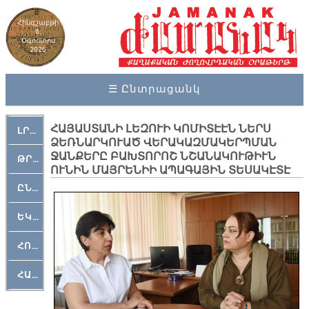
Հինգշաբթի
6,
Օգոստոս
2026
☰ Ընտրացանկ
ՀԱՅԱՍՏԱՆԻ ԼԵԶՈՒԻ ԿՈՄԻՏԷԷՆ ՆԵՐՍ
ԼՐԱՀՈՍ
ՁԵՌՆԱՐԿՈՒԱԾ ՎԵՐԱԿԱԶՄԱԿԵՐՊՄԱՆ
ՋԱՆՔԵՐԸ ԲԱԽՏՈՐՈՇ ՆՇԱՆԱԿՈՒԹԻՒՆ
ԹՐՔԱՀԱՅ ԿԵԱՆՔ
ՈՒՆԻՆ ՄԱՅՐԵՆԻԻ ԱՊԱԳԱՅԻՆ ՏԵՍԱԿԷՏԷ
ԸՆԿԵՐԱՄՇԱԿՈՒԹԱՅԻՆ
ԵԿԵՂԵՑԱԿԱՆ
ՀՈԳԵՄՏԱՒՈՐ
ՀԱՐԹԱԿ