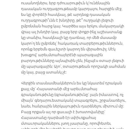
ուսանողներս, երբ դժուարութիւն կ՚ունենային
դասական ուղղագրութեամբ կարդալու հարցին մէջ,
ես կը փորձէի հասկնալ, թէ արդեօք դասական
ուղղագրութի՞ւնն է խնդիրը, թէ՞ ուղղակի լեզուի
ըմբռնման հարց կայ: Կարծես այս երկու մակարդակի
վրայ ալ խնդիր կայ, բայց երբ փոքր-ինչ աշխատանք
կը տանիս, հասկնալի կը դառնայ, որ մեծ մասամբ
կարո՛ղ են ըմբռնել՝ հակառակ տարբերութիւններուն,
որոնք երբեմն զաւեշտի կարող են վերածուիլ: Մէկ
խօսքով՝ արեւմտահայերէնի պարագային
բարդութիւնները այնպիսին չեն, ինչպէս օտար լեզուի
մը պարագային: Այո՛, օտարութեան որոշակի սահման
մը կայ, բայց ատանկ չէ:
Վերջին տասնամեակներուն ես կը նկատեմ դրական
քայլ մը՝ Հայաստանի մէջ արեւմտահայ
գրականութիւնը (գրականութիւնը՝ լայն իմաստով, ոչ
միայն՝ գեղարուեստական) տպագրելու, շրջանառելու,
նաեւ հանրային ներկայութիւն դարձնելու միտում մը:
Բայց որքան ալ որ ցաւալի է խոստովանիլը՝
Հայաստանը դարձած էր սփիւռքահայ
մտաւորականներու լսող լսարանը, որովհետեւ