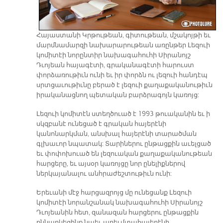
Հայաստանի Կրթութեան, գիտութեան, մշակոյթի եւ
մարմնամարզի նախարարութեան առընթեր Լեզուի
կոմիտէի նորընտիր նախագահուհի Սիրանոյշ
Դւոյեան հայագէտի, գրականագէտի հարուստ
փորձառութիւն ունի եւ իր փորձն ու լեզուի հանդէպ
սրտցաւութիւնը բերած է լեզուի քաղաքականութիւն
իրականացնող պետական բարձրագոյն կառոյց:
Լեզուի կոմիտէն ստեղծուած է 1993 թուականին եւ ի
սկզբանէ ունեցած է գրական հայերէնի
կանոնարկման, անսխալ հայերէնի տարածման
գլխաւոր նպատակ: Տարիներու ընթացքին աւելցած
եւ փոփոխուած են լեզուական քաղաքականութեան
հարցերը, եւ այսօր կառոյցը նոր ընելիքներով
ներկայանալու անհրաժեշտութիւն ունի:
Երեւանի մէջ հարցազրոյց մը ունեցանք Լեզուի
կոմիտէի նորանշանակ նախագահուհի Սիրանոյշ
Դւոյեանին հետ, զանազան հարցերու ընթացքին
քննարկեցինք նաեւ արեւմտահայերէնի