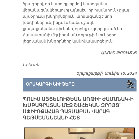
ծրագիրը), որ կառոյցը իրմով կարողանայ
վերակազմակերպուիլ այնպէս, որ համահունչ ըլլայ
այսօրուայ խնդիրներուն, արձագանգէ նոր
խնդիրներուն, ինչպէս նաեւ մշակէ
քաղաքականութիւններ, որոնք ուղղորդուած են
Հայաստանի մէջ իրական գոյութիւն ունեցող
լեզուական խնդիրները կանոնակարգելուն:
ԱՆՈՒՇ ԹՐՈՒԱՆՑ
Երեւան
Երկուշաբթի, Յունիս 10, 2024
ՕՐԱԿԱՐԳԻ ՆԻՒԹԵՐԸ
ՊՈԼԻՍ ԱՅՑԵԼՈՒԹԵԱՆ ԱՌԹԻՒ ԺԱՄԱՆԱԿ-Ի
ԽՄԲԱԳՐԱՏԱՆ ՄԷՋ ՇԱՀԵԿԱՆ ԶՐՈՅՑ՝
ՍՓԻՒՌՔԱՀԱՅ ՊԱՏՄԱԲԱՆ ՎԱՐԱԳ
ԳԵԹՍԵՄԱՆԵԱՆԻ ՀԵՏ