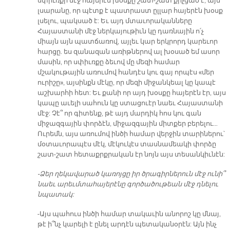
սփիւռքի մէջ հայերէն խօսքը շատ-շատ քիչցած է, այն
լսարանը, որ պէտք է պատրաստ ըլլար հայերէն խօսք
լսելու, պակսած է: Եւ այդ մտաւորականները
Հայաստանի մէջ ներկայութիւն կը դառնային ո՛չ
միայն այն պատճառով, այլեւ կար երկրորդ կարեւոր
հարցը. ես զանազան առիթներով ալ խօսած եմ ասոր
մասին, որ սփիւռքը ձեւով մը մեզի համար
մշակութային առումով հանդէս կու գայ որպէս «մեր
ուրիշը», այսինքն մէկը, որ մեզի միջանկեալ կը կապէ
աշխարհի հետ: Եւ քանի որ այդ խօսքը հայերէն էր, այս
կապը աւելի սահուն կը ստացուէր նաեւ Հայաստանի
մէջ: Չէ՞ որ գիտենք, թէ այդ մարդիկ հոս կու գան
միջազգային փորձէն, միջազգային միտքեր բերելու…
Ուրեմն, այս առումով ինծի համար վերջին տարիներու՝
մօտաւորապէս մէկ, մէկուկէս տասնամեակի փորձը
շատ-շատ հետաքրքրական էր նոյն այս տեսանկիւնէն:
-Ձեր ղեկավարած կառոյցը իր ծրագիրներուն մէջ ունի՞
նաեւ արեւմտահայերէնը գործածութեան մէջ դնելու
նպատակ:
-Այս պահուս ինծի համար տակաւին անորոշ կը մնայ,
թէ ի՞նչ կարելի է ընել արդէն պետականօրէն: Այն ինչ