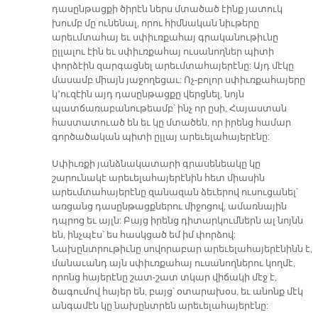
դասընթացքի ծիրէն ներս մտածած էինք յատուկ
խումբ մը ունենալ, որու հիմնական նիւթերը
արեւմտահայ եւ սփիւռքահայ գրականութիւնը
ըլլալու էին եւ սփիւռքահայ ուսանողներ պիտի
փորձէին զարգացնել արեւմտահայերէնը: Այդ մէկը
մասամբ միայն յաջողեցաւ: Ոչ-բոլոր սփիւռքահայերը
կ՚ուզէին այդ դասընթացքը վերցնել, նոյն
պատճառաբանութեամբ՝ ինչ որ ըսի, Հայաստան
հաստատուած են եւ կը մտածեն, որ իրենց համար
գործածական պիտի ըլլայ արեւելահայերէնը:
Սփիւռքի յանձնակատարի գրասենեակը կը
շարունակէ արեւելահայերէնին հետ միասին
արեւմտահայերէնը զանազան ձեւերով ուսուցանել՝
առցանց դասընթացքներու միջոցով, ամառնային
դպրոց եւ այլն: Բայց իրենց դիտարկումներն ալ նոյնն
են, ինչպէս՝ ես հասկցած եմ իմ փորձով:
Նախընտրութիւնը սովորաբար արեւելահայերէնինն է,
մանաւանդ այն սփիւռքահայ ուսանողներու կողմէ,
որոնց հայերէնը շատ-շատ տկար վիճակի մէջ է,
ծագումով հայեր են, բայց՝ օտարախօս, եւ անոնք մէկ
անգամէն կը նախընտրեն արեւելահայերէնը: