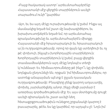
-Բայց հակառակ ատոր՝ արեւմտահայերէնը
Հայաստանի մէջ վերջին տարիներուն աւելի
տարածում ունի՞ կարծես:
-Այո, եւ ես այդ մէկը ուրախութեամբ կ՚ըսեմ: Ինքս ալ
մասնակից եղած եմ շատ մը նախագիծերու եւ
խրախուսողներէն եղած եմ, որ արեւմտահայ
գրականութիւնը եւ արեւմտահայերէն միտքը
Հայաստանի մէջ հրատարակուի եւ հրատարակուի
ա՛յն ուղղագրութեամբ, որով որ զայն կը ստեղծուի եւ ոչ
թէ փոխուի, ինչպէս խորհրդային տարիներուն:
Խորհրդային տարիներուն կ՚ըսեմ, բայց վերջին
տասնամեակներուն այդ մէկը նոյնպէս տեղի
կ՚ունենար: Եւ հիմնաւորումները թէ ինչո՞ւ կը փոխեն,
նոյնքան ընդունելի են, որքան՝ իմ հիմնաւորումներս, որ
ատոնք անպայման պէտք է ըլլան դասական
ուղղագրութեամբ: Բնագիրը չենք կարող աղաւաղել,
փոխել, յարմարեցնել անոր, ինչը մեզի յարմար է
առօրեայ գործածութեան մէջ: Եւ այս մօտեցումը գուցէ
աւելի գիտական եւ շատ աւելի նեղ
հետաքրքրուածութիւն ունեցող շրջանակի կարող է
բաւարարել, թէեւ ես կը կարծեմ, որ այդպէս չէ: Նոյն իմ