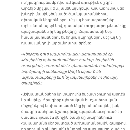
ուղղագրութեամբ դիմում կամ գրութիւն մը գրէ,
արգելք մը չկայ: Ես, յամենայնդէպս, այս առումով մեծ
խնդրի մասին չեմ լսած: Համալսարաններու,
գիտական կեդրոններու մէջ ալ հետազօտողներ
արեւմտահայերէնով, դասական ուղղագրութեամբ կը
պաշտպանեն իրենց թեզերը: Հայաստանի եօթ
համալսարաններու եւ երկու դպրոցներու մէջ ալ կը
դասաւանդուի արեւմտահայերէնը:
-Վերջերս դուք պաշտօնապէս ազդարարած էք
«Հայերէնը ոչ-հայախօսներու համար. հայերէնի
ուսուցման, ստուգման եւ գնահատման համակարգ»
նոր ծրագրի մեկնարկը։ Արդէն սկսա՞ծ են
աշխատանքները եւ ի՞նչ ակնկալիքներ ունիք այդ
ծրագիրէն:
-Աշխատանքները կը տարուին եւ շատ շուտով արդէն
կը սկսինք: Ծրագիրը պետական եւ ոչ-պետական
միջոցներով նախատեսած ենք իրականացնել, իսկ
ծրագրի անհրաժեշտութիւնը պայմանաւորուած էր
մասնաւորապէս վերջին քանի մը տարիներուն
Հայաստանի մէջ շատցած աշխատանքային գաղթով,
որ որոշակի ընկերային խնդիրներ յառաջացուցած էր