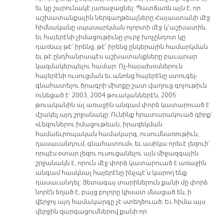
եւ կը շարունակէ յառաջացնել: Պատճառն այն է, որ
աշխատանքային ներգաղթեալները Հայաստանի մէջ
հիմնականը սպասարկման ոլորտի մէջ կ՚աշխատին,
եւ հայերէնի չիմացութիւնը լուրջ խոչընդոտ կը
դառնայ թէ՛ իրենց, թէ՛ իրենց ընկերային համարկման
եւ թէ ընդհանրապէս աշխատանքները բաւարար
կազմակերպելու համար: Ոչ-հայախօսներուն
հայերէնի ուսուցման եւ անոնց հայերէնը ստուգել-
գնահատելու ծրագրի միտքը շատ վաղուց գոյութիւն
ունեցած է՝ 2003, 2004 թուականներէն, 2005
թուականին ալ առաջին անգամ փորձ կատարուած է
մշակել այդ շրջանակը: Ունինք հրատարակուած գիրք՝
«Լեզուներու իմացութեան, իրազեկման
համաեւրոպական համակարգ, ուսումնառութիւն,
դասաւանդում, գնահատում», եւ ասիկա որեւէ լեզուի՝
որպէս օտար լեզու ուսուցանելու այն միջազգային
շրջանակն է, որուն մէջ փորձ կատարուած է առաջին
անգամ հասկնալ հայերէնը ինչպէ՛ս կարող ենք
դասաւանդել: Յետագայ տարիներուն քանի մը փորձ
նորէն եղած է, բայց բոլորը կիսատ մնացած են, ի
վերջոյ այդ համակարգը չէ ստեղծուած: Եւ հիմա այս
վերջին զարգացումներով քանի որ