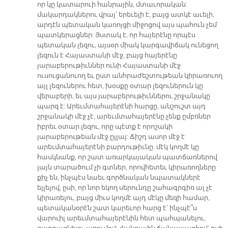
որ կը կատարուի հանրային, մտաւորական
մակարդակներու վրայ՝ երեւելի է, բայց ատկէ աւելի,
արդէն պետական կառոյցի միջոցով այս պահուն չեմ
պատկերացներ: Յստակ է, որ հայերէնը որպէս
պետական լեզու, այսօր միակ կարգավիճակ ունեցող
լեզուն է Հայաստանի մէջ, բայց հայերէնը
յարաբերութիւններ ունի Հայաստանի մէջ
ուսուցանուող եւ ըստ անհրաժեշտութեան կիրառուող
այլ լեզուներու հետ, խօսքը օտար լեզուներուն կը
վերաբերի, եւ այս յարաբերութիւններու շրջանակը
պարզ է: Արեւմտահայերէնի հարցը, անշուշտ այդ
շրջանակի մէջ չէ, արեւմտահայերէնը չենք ըմբռներ
իբրեւ օտար լեզու, որը պէտք է որոշակի
յարաբերութեան մէջ ըլլայ: Ճիշդ ասոր մէջ է
արեւմտահայերէնի բարդութիւնը. մէկ կողմէ կը
հասկնանք, որ շատ առարկայական պատճառներով
լայն տարածում չի գտներ, որովհետեւ կիրառողները
քիչ են, ինչպէս նաեւ գործնական նպատակներէ
ելլելով, ըսի, որ նոր եկող սերունդը շահագրգիռ ալ չէ
կիրառելու, բայց միւս կողմէ այդ մէկը մեզի համար,
պետականօրէն շատ կարեւոր հարց է՝ ինչպէ՞ս
վարուիլ արեւմտահայերէնին հետ պահպանելու,