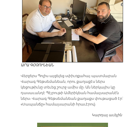
ԱՐԱ ԳՕՉՈՒՆԵԱՆ
Վերջերս Պոլիս այցելեց սփիւռքահայ պատմաբան
Վարագ Գեթսեմանեան, որու քաղաքէս ներս
կեցութիւնը տեւեց շուրջ ամիս մը։ Ան ներկայիս կը
դասաւանդէ Պէյրութի Ամերիկեան համալսարանէն
ներս։ Վարագ Գեթսեմանեան քաղաքս փութացած էր՝
«Սապանճը» համալսարանի հրաւէրով։
Կարդալ աւելին
Պո
այ
առ