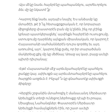
-Այս մէկը նաեւ հայերէնը պահպանելու, արժեւորելու
ձեւ մը կը նկատէ՞ք:
-Կարող ենք նաեւ այդպէս նայիլ: Ես անձամբ կը
մտածէի, թէ ի՜նչ հետաքրքրական է, որ նորարար
միջոցները փաստօրէն բան մը կ՚ընեն, ինչ որ չէինք
կրնար պատկերացնել՝ այսինքն հայերէնի ուսուցումը,
ստուգումը դարձնել այնքան միասնական, որ կարող է
Հայաստանի սահմաններէն դուրս գործել եւ այդ
առումով, այո՛, կարող ենք ըսել, որ իր տարածման
մակերեսը քիչ մը կը մեծնայ: Առաջ ալ կար, բայց աւելի
պիտի դիւրանայ:
-Եթէ Հայաստանի մէջ արեւելահայերէնը պահելու
ջանքը կայ, սփիւռքն ալ արեւմտահայերէնը պահելու
հարցին առջեւն է: Ինչպէ՞ս կը գնահատէք սփիւռքի
ճիգերը:
-Վերջին շրջանին մտահոգիչ է մանաւանդ Մերձաւոր
Արեւելքէն տեղի ունեցող ներհոսքը դէպի Եւրոպա,
Միացեալ Նահանգներ: Փաստօրէն Մերձաւոր
Արեւելքի համայնքներն էին, որ շատ աւելի