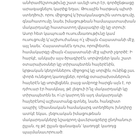
անհրաժեշտութիւնը շատ աւելի սուր էր, գործընթացը
արագացնելու կարիք եղաւ: Թուային հարթակ պիտի
ստեղծուի, որու միջոցով կ՚իրականացուին ստուգումը,
գնահատումը, նաեւ իմացութեան համապատասխան
մակարդակը հաստատող վկայագիր մը կը տրուի:
Ասոր հետ կապուած ուսումնառութիւնը կամ
ուսուցումը կ՚աշխուժանայ ո՛չ միայն Հայաստանի մէջ,
այլ նաեւ՝ Հայաստանէն դուրս, որովհետեւ
համակարգը միայն Հայաստանի մէջ պիտի չգործէ: Ի
հարկէ, անկախ այս ծրագիրէն, սորվողներ կան, շատ
օտարախօսներ կը տիրապետեն հայերէնին,
կրթական կեդրոններու միջոցով կը սորվին, ունինք լաւ
փորձ ունեցող կառոյցներ, որոնք օտարախօսներուն
հայերէն կը սորվեցնեն, բայց ամբողջ հարցն այն է, որ
դժուար էր հասկնալ, թէ լեզուի ի՛նչ մակարդակի կը
տիրապետեն եւ ո՛ւր կարող են այդ մակարդակի
հայերէնով աշխատանք գտնել, նաեւ հանգիստ
ապրիլ: Միասնական համակարգ ստեղծելու խնդիրը
ատկէ եկաւ. լեզուական իմացութեան
մակարդակները նշագրող վաւերագրերը ընդհանուր
ըլլան, ոչ թէ ըլլան զանազան՝ կառոյցէ կառոյց
պայմանաւորուած: