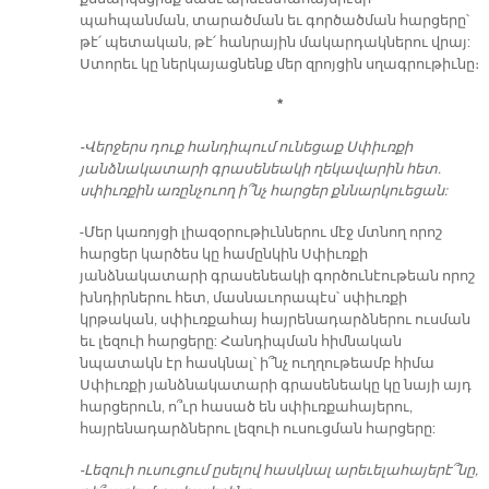
պահպանման, տարածման եւ գործածման հարցերը՝
թէ՛ պետական, թէ՛ հանրային մակարդակներու վրայ:
Ստորեւ կը ներկայացնենք մեր զրոյցին սղագրութիւնը։
*
-Վերջերս դուք հանդիպում ունեցաք Սփիւռքի
յանձնակատարի գրասենեակի ղեկավարին հետ.
սփիւռքին առընչուող ի՞նչ հարցեր քննարկուեցան:
-Մեր կառոյցի լիազօրութիւններու մէջ մտնող որոշ
հարցեր կարծես կը համընկին Սփիւռքի
յանձնակատարի գրասենեակի գործունէութեան որոշ
խնդիրներու հետ, մասնաւորապէս՝ սփիւռքի
կրթական, սփիւռքահայ հայրենադարձներու ուսման
եւ լեզուի հարցերը: Հանդիպման հիմնական
նպատակն էր հասկնալ՝ ի՞նչ ուղղութեամբ հիմա
Սփիւռքի յանձնակատարի գրասենեակը կը նայի այդ
հարցերուն, ո՞ւր հասած են սփիւռքահայերու,
հայրենադարձներու լեզուի ուսուցման հարցերը:
-Լեզուի ուսուցում ըսելով հասկնալ արեւելահայերէ՞նը,