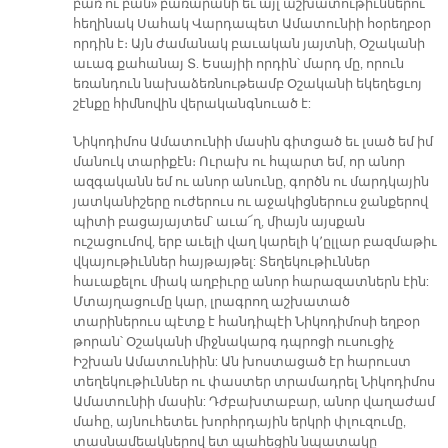
բառ ու բան» բառարանի եւ այլ աշխատութիւններու
հեղինակ Սահակ Վարդապետ Ամատունիի հօրեղբօր
որդին է։ Այն ժամանակ բաւական յայտնի, Օշականի
աւագ քահանայ Տ. Եսայիի որդին՝ մարդ մը, որուն
եռանդուն նախաձեռնութեամբ Օշականի եկեղեցւոյ
շէնքը հիմնովին վերականգնուած է:
Նիկոդիմոս Ամատունիի մասին գիտցած եւ լսած եմ իմ
մանուկ տարիքէն։ Ուրախ ու հպարտ եմ, որ անոր
ազգականն եմ ու անոր անունը, գործն ու մարդկային
յատկանիշերը ուժերուս ու աջակիցներուս ջանքերով
պիտի բացայայտեմ՝ աւա՜ղ, միայն այսքան
ուշացումով, երբ աւելի վաղ կարելի կ՚ըլլար բազմաթիւ
վկայութիւններ հայթայթել: Տեղեկութիւններ
հաւաքելու միակ աղբիւրը անոր հարազատներն էին:
Մտայղացումը կար, լրագրող աշխատած
տարիներուս պէտք է հանդիպէի Նիկոդիմոսի եղբօր
թորան՝ Օշականի միջնակարգ դպրոցի ուսուցիչ
Իշխան Ամատունիին: Ան խոստացած էր հարուստ
տեղեկութիւններ ու փաստեր տրամադրել Նիկոդիմոս
Ամատունիի մասին: Դժբախտաբար, անոր վաղաժամ
մահը, այնուհետեւ խորհրդային երկրի փլուզումը,
տասնամեակներով ետ պահեցին նպատակը