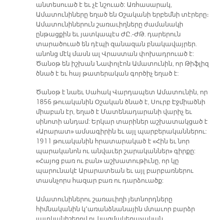
անտեսուած է եւ չէ նշուած: Առհասարակ,
Ամատունիները եղած են Օշականի երբեմնի տէրերը։
Ամատունիներուն շառաւիղները ժամանակի
ընթացքին եւ յատկապէս ԺԸ.-ԺԹ. դարերուն
տարածուած են դէպի զանազան բնակավայրեր.
անոնց մէկ մասն ալ Վրաստան փոխադրուած է:
Ծանօթ են իշխան Նափոլէոն Ամատունին, որ Թիֆլիզ
ծնած է եւ հայ թատերական գործիչ եղած է:
Ծանօթ է նաեւ Սահակ Վարդապետ Ամատունին, որ
1856 թուականին Օշական ծնած է, Սուրբ Էջմիածնի
միաբան էր, եղած է Մատենադարանի վարիչ եւ
սինոտի անդամ: Երկար տարիներ աշխատակցած է
«Արարատ» ամսագիրին եւ այլ պարբերականներու:
1911 թուականին հրատարակած է «Հին եւ նոր
պարականոն ու անվաւեր շարականներ» գիրքը:
«Հայոց բառ ու բան» աշխատութիւնը, որ կը
պարունակէ Արարատեան եւ այլ բարբառներու
տասնչորս հազար բառ ու դարձուածք:
Ամատունիներու շառաւիղի յետնորդները
հիմնականին կ՚առանձնանային մտաւոր բարձր
յատկանիշերով ու կազմակերպչական