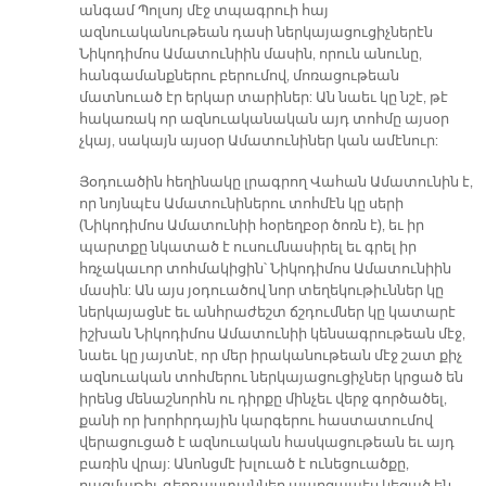
անգամ Պոլսոյ մէջ տպագրուի հայ
ազնուականութեան դասի ներկայացուցիչներէն
Նիկոդիմոս Ամատունիին մասին, որուն անունը,
հանգամանքներու բերումով, մոռացութեան
մատնուած էր երկար տարիներ: Ան նաեւ կը նշէ, թէ
հակառակ որ ազնուականական այդ տոհմը այսօր
չկայ, սակայն այսօր Ամատունիներ կան ամէնուր:
Յօդուածին հեղինակը լրագրող Վահան Ամատունին է,
որ նոյնպէս Ամատունիներու տոհմէն կը սերի
(Նիկոդիմոս Ամատունիի հօրեղբօր ծոռն է), եւ իր
պարտքը նկատած է ուսումնասիրել եւ գրել իր
հռչակաւոր տոհմակիցին՝ Նիկոդիմոս Ամատունիին
մասին: Ան այս յօդուածով նոր տեղեկութիւններ կը
ներկայացնէ եւ անհրաժեշտ ճշդումներ կը կատարէ
իշխան Նիկոդիմոս Ամատունիի կենսագրութեան մէջ,
նաեւ կը յայտնէ, որ մեր իրականութեան մէջ շատ քիչ
ազնուական տոհմերու ներկայացուցիչներ կրցած են
իրենց մենաշնորհն ու դիրքը մինչեւ վերջ գործածել,
քանի որ խորհրդային կարգերու հաստատումով
վերացուցած է ազնուական հասկացութեան եւ այդ
բառին վրայ: Անոնցմէ խլուած է ունեցուածքը,