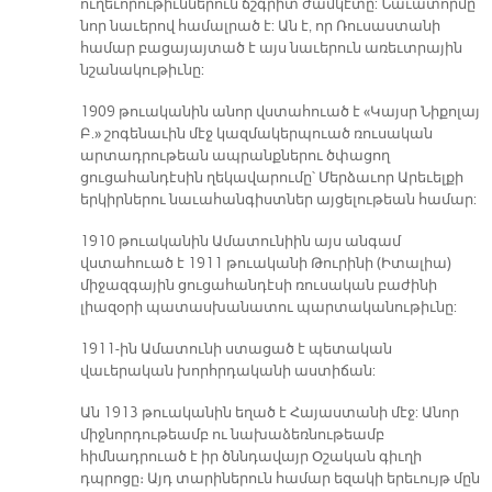
ուղեւորութիւններուն ճշգրիտ ժամկէտը: Նաւատորմը
նոր նաւերով համալրած է: Ան է, որ Ռուսաստանի
համար բացայայտած է այս նաւերուն առեւտրային
նշանակութիւնը:
1909 թուականին անոր վստահուած է «Կայսր Նիքոլայ
Բ.» շոգենաւին մէջ կազմակերպուած ռուսական
արտադրութեան ապրանքներու ծփացող
ցուցահանդէսին ղեկավարումը՝ Մերձաւոր Արեւելքի
երկիրներու նաւահանգիստներ այցելութեան համար:
1910 թուականին Ամատունիին այս անգամ
վստահուած է 1911 թուականի Թուրինի (Իտալիա)
միջազգային ցուցահանդէսի ռուսական բաժինի
լիազօրի պատասխանատու պարտականութիւնը:
1911-ին Ամատունի ստացած է պետական
վաւերական խորհրդականի աստիճան:
Ան 1913 թուականին եղած է Հայաստանի մէջ: Անոր
միջնորդութեամբ ու նախաձեռնութեամբ
հիմնադրուած է իր ծննդավայր Օշական գիւղի
դպրոցը։ Այդ տարիներուն համար եզակի երեւույթ մըն