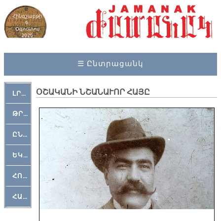
Հինգշաբթի
6,
Օգոստոս
2026
☰ Ընտրացանկ
ՕՇԱԿԱՆԻ ՆՇԱՆԱՒՈՐ ՀԱՅԸ
ԼՐԱՀՈՍ
ԹՐՔԱՀԱՅ ԿԵԱՆՔ
ԸՆԿԵՐԱՄՇԱԿՈՒԹԱՅԻՆ
ԵԿԵՂԵՑԱԿԱՆ
ՀՈԳԵՄՏԱՒՈՐ
ՀԱՐԹԱԿ