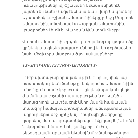
ունակութիւններով։ Օշականի Ամատունիներէն
յայտնի են նաեւ Վազգէն Քահանան, վարժապետներ
Աշխարհիկ եւ Իշխան Ամատունիները, բժիշկ Մարտին
Ամատունին, տնտեսագէտ Վարդան Ամատունին,
լրագրողներ Լեւոն եւ Վարդան Ամատունիները:
Վահան Ամատունիի գրչին պատկանող այս յօդուածը
կը ներկայացնենք յապաւումներով եւ կը գործածենք
նաեւ մեզի տրամադրուած լուսանկարները:
ՆԻԿՈԴԻՄՈՍ ԵՍԱՅԻԻ ԱՄԱՏՈՒՆԻ
…Դժբախտաբար իրականութիւն է, որ նոյնիսկ հայ
հասարակութեան ծանօթ չէ Նիկոդիմոս Ամատունիին
անունը, մասամբ կորսուած է՝ ընկերվարական կեղծ
ժամանակաշրջանի դատարկութեան ու թանձր
վարագոյրին պատճառով: Անոր մասին հայկական
տպագիր համայնագիտարաններու եւ պատմական
աղբիւրներու մէջ ոչինչ կայ: Որպէսզի ընթերցողը
կարենայ մօտաւոր պատկերացում մը կազմել՝ թէ ո՞վ է
Նիկոդիմոս Ամատունին, ըսենք, որ ան հայ
եկեղեցական, գրական կեանքին մէջ ծանօթ «Հայոց