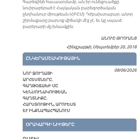
Գարեգինի հաւաստմամբ, ան իր ունեցուածքը
նուիրաբերած է Հայկական բարեգործական
ընդհանուր միութեան (ՀԲԸՄ): Դժբախտաբար, անոր
շիրմաքարը բարւոք վիճակի մէջ չէ, եւ կը սպասէ
բարերարի մը խնամքին:
ԱՆՈՒՇ ԹՐՈՒԱՆՑ
Հինգշաբթի, Սեպտեմբեր 20, 2018
ԸՆԿԵՐԱՄՇԱԿՈՒԹԱՅԻՆ
08/06/2026
ՆՈՐ ՋՈՒՂԱՅԻ
ԱՐՀԵՍՏՆԵՐԸ.
ԳԱՂԹՕՃԱԽԻ ՄԸ
ԿԵՆՍՈՒՆԱԿՈՒԹԵԱՆ
ԳԱՂՏՆԻՔԸ.
ՀԱՐՍՏՈՒԹԻՒՆ, ԱՐՈՒԵՍՏ
ԵՒ ԻՆՔՆԱՊԱՀՊԱՆՈՒՄ
ՕՐԱԿԱՐԳԻ ՆԻՒԹԵՐԸ