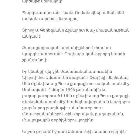
արծաթէ մետայլով:
Պարգեւատրուած է նաեւ Ռոմանովներու Տան 300-
ամեակի պրոնզէ մետայլով:
Տիրոջ Ս. Գերեզմանի Ճշմարիտ Խաչ միաբանութեան
անդամ է:
Քաղաքացիական արժանիքներուն համար
պարգեւատրուած է Պուլկարական երրորդ կարգի
շքանշանով:
Իր կեանքի վերջին ժամանակահատուածին
Նիկոդիմոս Ամատունի ապրած է Փարիզի մերձակայ
Սեն Ժընեւիեւ տը Պուա քաղաքի ռուսական տան մէջ:
Մահացած է 4 մարտ 1946 թուականին եւ
յուղարկաւորուած է Սեն Ժընեւիեւ տը Պուա քաղաքի
գերեզմանատան մէջ՝ համայնավարական կարգերու
չյարմարող բազմաթիւ ականաւոր ռուս
մտաւորականներու, զին-ւորական, քաղաքական,
մշակութային գործիչներու կողքին:
Եղբօր թորան՝ Իշխան Ամատունիի եւ անոր որդիին՝