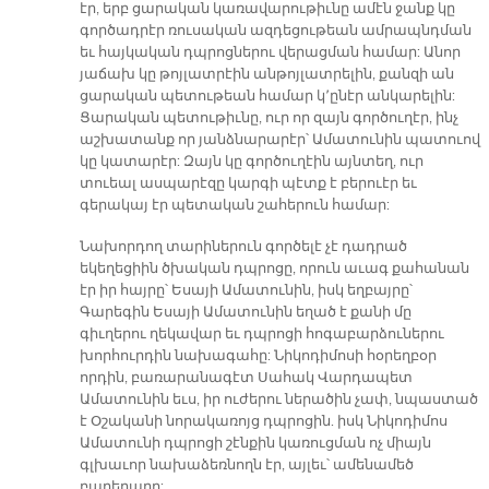
էր, երբ ցարական կառավարութիւնը ամէն ջանք կը
գործադրէր ռուսական ազդեցութեան ամրապնդման
եւ հայկական դպրոցներու վերացման համար: Անոր
յաճախ կը թոյլատրէին անթոյլատրելին, քանզի ան
ցարական պետութեան համար կ՚ընէր անկարելին:
Ցարական պետութիւնը, ուր որ զայն գործուղէր, ինչ
աշխատանք որ յանձնարարէր՝ Ամատունին պատուով
կը կատարէր: Զայն կը գործուղէին այնտեղ, ուր
տուեալ ասպարէզը կարգի պէտք է բերուէր եւ
գերակայ էր պետական շահերուն համար:
Նախորդող տարիներուն գործելէ չէ դադրած
եկեղեցիին ծխական դպրոցը, որուն աւագ քահանան
էր իր հայրը՝ Եսայի Ամատունին, իսկ եղբայրը՝
Գարեգին Եսայի Ամատունին եղած է քանի մը
գիւղերու ղեկավար եւ դպրոցի հոգաբարձուներու
խորհուրդին նախագահը: Նիկոդիմոսի հօրեղբօր
որդին, բառարանագէտ Սահակ Վարդապետ
Ամատունին եւս, իր ուժերու ներածին չափ, նպաստած
է Օշականի նորակառոյց դպրոցին. իսկ Նիկոդիմոս
Ամատունի դպրոցի շէնքին կառուցման ոչ միայն
գլխաւոր նախաձեռնողն էր, այլեւ՝ ամենամեծ
բարերարը: