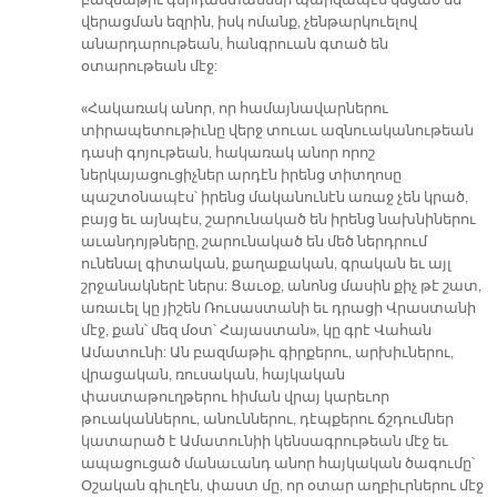
բազմաթիւ գերդաստաններ պարզապէս կեցած են
վերացման եզրին, իսկ ոմանք, չենթարկուելով
անարդարութեան, հանգրուան գտած են
օտարութեան մէջ:
«Հակառակ անոր, որ համայնավարներու
տիրապետութիւնը վերջ տուաւ ազնուականութեան
դասի գոյութեան, հակառակ անոր որոշ
ներկայացուցիչներ արդէն իրենց տիտղոսը
պաշտօնապէս՝ իրենց մականունէն առաջ չեն կրած,
բայց եւ այնպէս, շարունակած են իրենց նախնիներու
աւանդոյթները, շարունակած են մեծ ներդրում
ունենալ գիտական, քաղաքական, գրական եւ այլ
շրջանակներէ ներս: Ցաւօք, անոնց մասին քիչ թէ շատ,
առաւել կը յիշեն Ռուսաստանի եւ դրացի Վրաստանի
մէջ, քան՝ մեզ մօտ՝ Հայաստան», կը գրէ Վահան
Ամատունի: Ան բազմաթիւ գիրքերու, արխիւներու,
վրացական, ռուսական, հայկական
փաստաթուղթերու հիման վրայ կարեւոր
թուականներու, անուններու, դէպքերու ճշդումներ
կատարած է Ամատունիի կենսագրութեան մէջ եւ
ապացուցած մանաւանդ անոր հայկական ծագումը՝
Օշական գիւղէն, փաստ մը, որ օտար աղբիւրներու մէջ