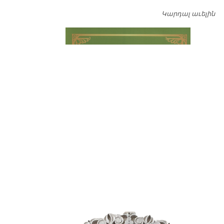
Կարդալ աւելին
Դ