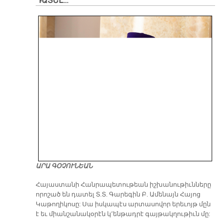
ԴԱՏԵԼ…
ԱՐԱ ԳՕՉՈՒՆԵԱՆ
​Հայաստանի Հանրապետութեան իշխանութիւնները
որոշած են դատել Տ.Տ. Գարեգին Բ. Ամենայն Հայոց
Կաթողիկոսը: Սա իսկապէս արտասովոր երեւոյթ մըն
է եւ միանշանակօրէն կ՚ենթադրէ գայթակղութիւն մը: