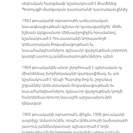
սեփական հարցմամբ նշանակուած է Քամենեց-
Պոտոլսքի մարզական դատարանի դատական քննիչ:
1903 թուականի օգոստոսին առեւտրական
նաւագնացութեան գլխաւոր կառավարիչին՝ մեծն
իշխան Ալեքսանտր Միխայիլովիչին հրամանով
նշանակուած է Ռուսաստանի նորաստեղծ
Առեւտրական ծովագնացութեան եւ
նաւահանգիստներու գլխաւոր վարչութեան չորրորդ
կարգի յատուկ յանձնարարութիւններու պետ:
1904 թուականին անոր շնորհուած է պետական ոչ
միանձնեայ խորհրդականի կարգավիճակ, եւ ան
նշանակուած է դէպի Պարսից ծոց եւ շրջակայ
շրջաններ Առեւտրական ծովագնացութեան եւ
նաւահանգիստներու գլխաւոր վարչութեան կողմէ
հանդերձաւորուող նաւային արշաւախումբի
ղեկավար:
1905 թուականի օգոստոսէն մինչեւ 1906 թուականի
ապրիլը, Ամատունին, որպէս Առեւտուրի նախարարի
յատուկ յանձնակատար, գլխաւորած է նոյն
ուղղութեամբ իր երկրորդ գաղտնի արշաւը դէպի