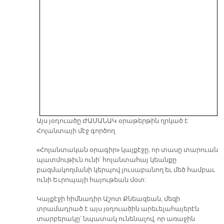
Այս յօդուածը ԺԱՄԱՆԱԿ օրաթերթին ղրկած է
Հոլանտայի մէջ գործող
«Հոլանտական օրագիր» կայքէջը, որ տասը տարուան
պատմութիւն ունի՝ հոլանտահայ կեանքը
բազմակողմանի կերպով լուսաբանող եւ մեծ համբաւ
ունի Եւրոպայի հայութեան մօտ:
Կայքէջի հիմնադիր Աշոտ Քնեազեան, մեզի
տրամադրած է այս յօդուածին արեւելահայերէն
տարբերակը՝ նպատակ ունենալով, որ առաջին