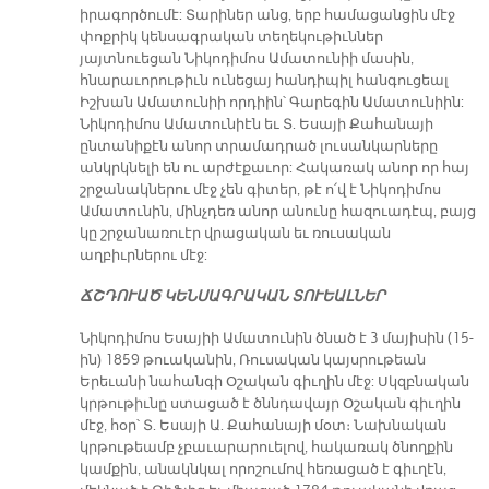
իրագործումէ: Տարիներ անց, երբ համացանցին մէջ
փոքրիկ կենսագրական տեղեկութիւններ
յայտնուեցան Նիկոդիմոս Ամատունիի մասին,
հնարաւորութիւն ունեցայ հանդիպիլ հանգուցեալ
Իշխան Ամատունիի որդիին՝ Գարեգին Ամատունիին:
Նիկոդիմոս Ամատունիէն եւ Տ. Եսայի Քահանայի
ընտանիքէն անոր տրամադրած լուսանկարները
անկրկնելի են ու արժէքաւոր: Հակառակ անոր որ հայ
շրջանակներու մէջ չեն գիտեր, թէ ո՛վ է Նիկոդիմոս
Ամատունին, մինչդեռ անոր անունը հազուադէպ, բայց
կը շրջանառուէր վրացական եւ ռուսական
աղբիւրներու մէջ:
ՃՇԴՈՒԱԾ ԿԵՆՍԱԳՐԱԿԱՆ ՏՈՒԵԱԼՆԵՐ
Նիկոդիմոս Եսայիի Ամատունին ծնած է 3 մայիսին (15-
ին) 1859 թուականին, Ռուսական կայսրութեան
Երեւանի նահանգի Օշական գիւղին մէջ: Սկզբնական
կրթութիւնը ստացած է ծննդավայր Օշական գիւղին
մէջ, հօր՝ Տ. Եսայի Ա. Քահանայի մօտ։ Նախնական
կրթութեամբ չբաւարարուելով, հակառակ ծնողքին
կամքին, անակնկալ որոշումով հեռացած է գիւղէն,