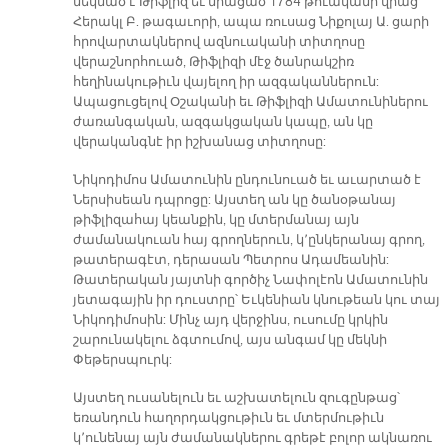
մեկնած է Թիֆլիզ եւ միացած 1784 թուականի վրաց
Հերակլ Բ. թագաւորի, ապա ռուսաց Նիքոլայ Ա. ցարի
հրովարտակներով ազնուականի տիտղոսը
վերաշնորհուած, Թիֆլիզի մէջ ծանրակշիռ
հեղինակութիւն վայելող իր ազգականներուն:
Ապացուցելով Օշականի եւ Թիֆլիզի Ամատունիներու
ժառանգական, ազգակցական կապը, ան կը
վերականգնէ իր իշխանաց տիտղոսը:
Նիկոդիմոս Ամատունին ընդունուած եւ աւարտած է
Ներսիսեան դպրոցը: Այստեղ ան կը ծանօթանայ
թիֆլիզահայ կեանքին, կը մտերմանայ այն
ժամանակուան հայ գրողներուն, կ՚ընկերանայ գրող,
թատերագէտ, դերասան Պետրոս Ադամեանին:
Թատերական յայտնի գործիչ Նափոլէոն Ամատունին
յետագային իր դուստրը՝ Եւկենիան կնութեան կու տայ
Նիկոդիմոսին: Մինչ այդ վերջինս, ուսումը կրկին
շարունակելու ձգտումով, այս անգամ կը մեկնի
Փեթերսպուրկ:
Այստեղ ուսանելուն եւ աշխատելուն զուգընթաց՝
եռանդուն հաղորդակցութիւն եւ մտերմութիւն
կ՚ունենայ այն ժամանակներու գրեթէ բոլոր ակնառու