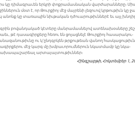
որս կը դի­մագ­րա­ւեն երկ­րի փոք­րա­մաս­նա­կան վար­ժա­րան­նե­րը։ Մի
ջին­նե­րուն մօտ է, որ Թուր­քիոյ մէջ մայ­րե­նի լե­զուով կրթու­թիւն կը ջ
սկ ա­նոնք կը տա­ռա­պին նիւ­թա­կան դժուա­րու­թիւն­նե­րէ եւ այլ խնդի
գ­րին բո­վան­դա­կած կէ­տե­րը ման­րա­մաս­նե­լով ա­տե­նա­խօս­նե­րը շեշ
աեւ, թէ դա­սա­գիր­քե­րը հե­ռու են ցո­լաց­նե­լէ Թուր­քիոյ հա­սա­րա­կու­
­նա­զա­նու­թիւ­նը ու կ՚ընդգր­կեն թրքու­թեան վա­նող հաս­կա­ցու­թիւն
սա­գիր­քե­րու մէջ կարգ մը խմբա­ւո­րում­նե­րուն նկատ­մամբ կը նկա­
ա­խա­պա­շա­րեալ ար­տա­յայ­տու­թիւն­ներ։
Հինգշաբթի, Հոկտեմբեր 1, 2