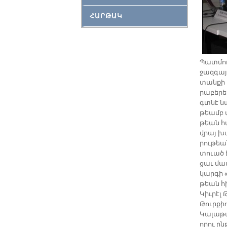
ՀԱՐԹԱԿ
Պատ­մու­
ջազ­գա­
տան­քի 
րա­բե­րե
գտնէ նա
թեամբ պ
թեան հա­
վրայ խտ
րու­թեա
տուած է 
ցաւ մաս­
կար­գի «
թեան հի
Կիւ­րէլ 
Թուր­քի
Կա­լա­թա
ո­րու ը