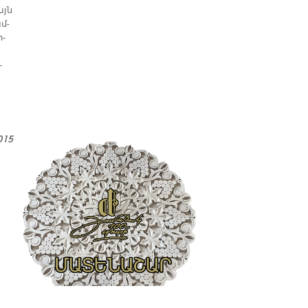
այն
ամ­
ր­
­
015