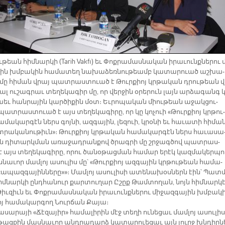
թեան հիմ­նար­կի (Tarih Vakfı) եւ Փոք­րա­մաս­նա­կան ի­րա­ւունք­նե­րու 
յին խմբա­կին հա­մա­տեղ նա­խա­ձեռ­նու­թեամբ կա­տա­րուած աշ­խա­
մը հի­ման վրայ պատ­րաստուած է Թուր­քիոյ կրթա­կան դրու­թեան վ
ալ ու­շագ­րաւ տե­ղե­կա­գիր մը, որ վեր­ջին օ­րե­րուն լայն ար­ձա­գանգ 
եւ հան­րա­յին կար­ծի­քին մօտ։ Եւ­րո­պա­կան միու­թեան ա­ջակ­ցու­
ատ­րաս­տուած է այս տե­ղե­կա­գի­րը, որ կը կո­չուի «Թուր­քիոյ կրթու­
մա­կար­գէն ներս գոյ­նի, ազ­գա­յին, լե­զուի, կրօ­նի եւ հա­ւա­տի հի­մա
րա­կա­նու­թիւն»։ Թուր­քիոյ կրթա­կան հա­մա­կար­գէն ներս հա­ւա­սա
ն դի­տարկ­ման ա­ռա­ջադ­րան­քով ծրագ­րի մը շրջագ­ծով պատ­րաս­
այս տե­ղե­կա­գի­րը, ո­րու ծա­նօ­թաց­ման հա­մար ե­րէկ կազ­մա­կեր­պո
նա­ւոր մամ­լոյ ա­սու­լիս մը՝ «Թուր­քիոյ ազ­գա­յին կրթու­թեան հա­մա­
ա­պազ­գա­յին­նե­րը»»։ Մամ­լոյ ա­սու­լի­սի ա­տե­նա­խօս­ներն էին՝ Պատ­մ
մ­նար­կի ընդ­հա­նուր քար­տու­ղար Ը­շըք Թամ­տո­ղան, նոյն հիմ­նար­կ
Թիւ­զիւն եւ Փոք­րա­մաս­նա­կան ի­րա­ւունք­նե­րու մի­ջազ­գա­յին խմբա­կ
ոյ հա­մա­կար­գող Նուր­ճան Քա­յա։
­սա­րա­յի «Ճէ­զա­յիր» հա­մա­լի­րին մէջ տե­ղի ու­նե­ցաւ մամ­լոյ ա­սու­լի­ս
ն­թաց­քին մաս­նա­ւոր անդ­րա­դարձ կա­տա­րուե­ցաւ այն լուրջ խնդիր­ն