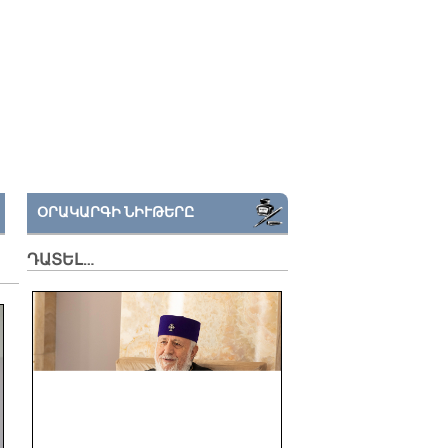
ՕՐԱԿԱՐԳԻ ՆԻՒԹԵՐԸ
ԴԱՏԵԼ…