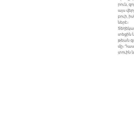
րուն, զ
այս վեր­
բուի, ի
նե­րէ։
Տե­ղե­կա
տե­ցին ն
թեան զա
մը։ Դա­
տուին ն