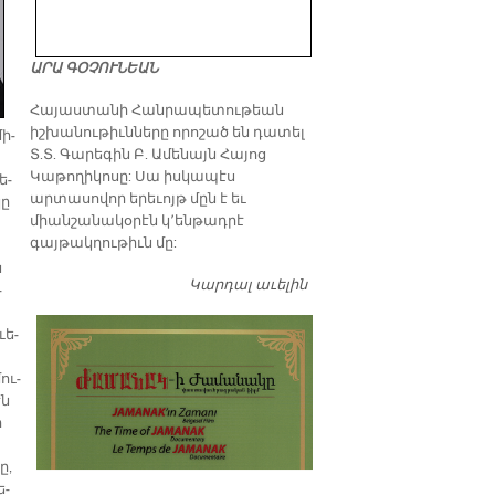
ԱՐԱ ԳՕՉՈՒՆԵԱՆ
​Հայաստանի Հանրապետութեան
իշխանութիւնները որոշած են դատել
մի­
Տ.Տ. Գարեգին Բ. Ամենայն Հայոց
Կաթողիկոսը: Սա իսկապէս
ե­
արտասովոր երեւոյթ մըն է եւ
կը
միանշանակօրէն կ՚ենթադրէ
գայթակղութիւն մը:
ն
Կարդալ աւելին
Դատել…
­
ւե­
ու­
էն
ի
ը,
ե­