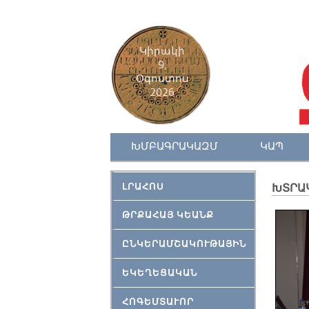
Կիրակի
9,
Օգոստոս
2026
ԽՄԲԱԳՐԱԿԱԶՄ
ԿԱՊ
ԼՐԱՀՈՍ
ԽՏՐԱ
ԹՐՔԱՀԱՅ ԿԵԱՆՔ
ԸՆԿԵՐԱՄՇԱԿՈՒԹԱՅԻՆ
ԵԿԵՂԵՑԱԿԱՆ
ՀՈԳԵՄՏԱՒՈՐ