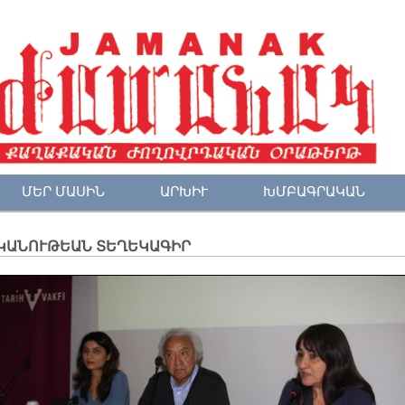
ՄԵՐ ՄԱՍԻՆ
ԱՐԽԻՒ
ԽՄԲԱԳՐԱԿԱՆ
ԿԱՆՈՒԹԵԱՆ ՏԵՂԵԿԱԳԻՐ