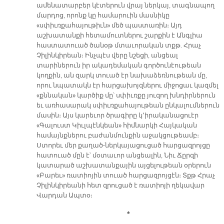
ամենատարբեր կէտերուն վրայ ներկայ, տագնապող
մարդոց, որոնք կը համարուին մասնիկը
«սփիւռքահայութիւն» մեծ պաստառին։ Այդ
աշխատանքի հետամուտներու շարքին է Անգլիա
հաստատուած ծանօթ մտաւորական տքթ. Հրաչ
Չիլինկիրեան։ Ինչպէս վերը նշեցի, անցեալ
տարիներուն իր ակադեմական գործունէութեան
կողքին, ան զարկ տուած էր նախաձեռնութեան մը,
որու նպատակն էր հարցախոյզներու միջոցաւ կազմել
«քննական» կարծիք մը՝ սփիւռքը յուզող խնդիրներուն
եւ առհասարակ սփիւռքահայութեան ընկալումներուն
մասին։ Այս կարեւոր ծրագիրը կ՚իրականացուէր
«Գալուստ Կիւլպէնկեան» հիմնարկի Հայկական
համայնքներու բաժանմունքին աջակցութեամբ։
Ստորեւ մեր քաղած-ներկայացուցած հարցազրոյցը
հատուած մըն է՝ մօտաւոր անցեալին, Նիւ Ճըրզի
կատարած աշխատանքային այցելութեան օրերուն
«Բարեւ» ռատիոյին տուած հարցազրոյցէն։ Տքթ Հրաչ
Չիլինկիրեանի հետ զրուցած է ռատիոյի ղեկավար
Վարդան Ապտօ։
*