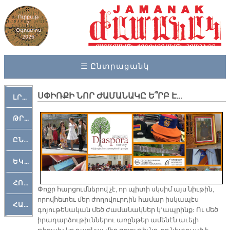
Ուրբաթ
7,
Օգոստոս
2026
☰ Ընտրացանկ
ՍՓԻՌՔԻ ՆՈՐ ԺԱՄԱՆԱԿԸ Ե՞ՐԲ Է…
ԼՐԱՀՈՍ
ԹՐՔԱՀԱՅ ԿԵԱՆՔ
ԸՆԿԵՐԱՄՇԱԿՈՒԹԱՅԻՆ
ԵԿԵՂԵՑԱԿԱՆ
ՀՈԳԵՄՏԱՒՈՐ
Փոքր հարցումներով չէ, որ պիտի սկսիմ այս նիւթին,
որովհետեւ մեր ժողովուրդին համար իսկապէս
ՀԱՐԹԱԿ
գոյութենական մեծ ժամանակներ կ՚ապրինք։ Ու մեծ
իրադարձութիւններու առընթեր ամենէն աւելի