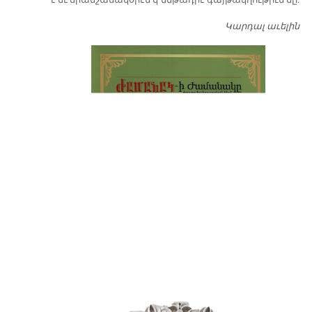
Կարդալ աւելին
Դ