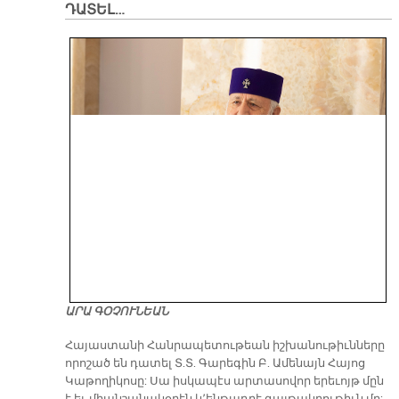
ԴԱՏԵԼ…
ԱՐԱ ԳՕՉՈՒՆԵԱՆ
​Հայաստանի Հանրապետութեան իշխանութիւնները
որոշած են դատել Տ.Տ. Գարեգին Բ. Ամենայն Հայոց
Կաթողիկոսը: Սա իսկապէս արտասովոր երեւոյթ մըն
է եւ միանշանակօրէն կ՚ենթադրէ գայթակղութիւն մը: