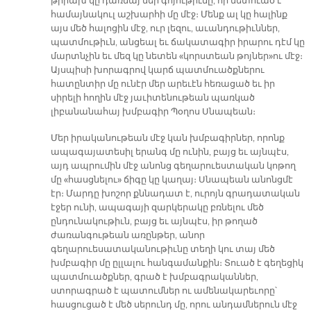
թիրախ կը դառնայ մեր գոյութիւնը, որ նետուած է
համայնակուլ աշխարհի մը մէջ։ Մենք ալ կը հալինք
այս մեծ հալոցին մէջ, ուր լեզու, աւանդութիւններ,
պատմութիւն, անցեալ եւ ճակատագիր իրարու դէմ կը
մարտնչին եւ մեզ կը նետեն «կորստեան թոյներ»ու մէջ։
Այսպիսի խորագրով կարճ պատմուածքներու
հատընտիր մը ունէր մեր արեւէն հեռացած եւ իր
սիրելի հողին մէջ յաւիտենութեան պառկած
լիբանանահայ խմբագիր Պօղոս Սնապեան։
Մեր իրականութեան մէջ կան խմբագիրներ, որոնք
ապագայատեսիլ երանգ մը ունին, բայց եւ այնպէս,
այդ ապրումին մէջ անոնց գեղարուեստական կոթող
մը «հասցնելու» ճիգը կը կաղայ։ Սնապեան անոնցմէ
էր։ Մարդը խոշոր քննադատ է, ուրոյն գրադատական
էջեր ունի, ապագայի զարկերակը բռնելու մեծ
ընդունակութիւն, բայց եւ այնպէս, իր թողած
ժառանգութեան առընթեր, անոր
գեղարուեսատականութիւնը տեղի կու տայ մեծ
խմբագիր մը ըլլալու հանգամանքին։ Տուած է գեղեցիկ
պատմուածքներ, գրած է խմբագրականներ,
ստորագրած է պատումներ ու ամենակարեւորը՝
հասցուցած է մեծ սերունդ մը, որու անդամներուն մէջ