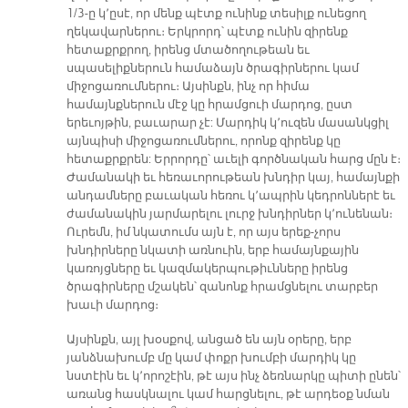
1/3-ը կ՚ըսէ, որ մենք պէտք ունինք տեսիլք ունեցող
ղեկավարներու։ Երկրորդ՝ պէտք ունին զիրենք
հետաքրքրող, իրենց մտածողութեան եւ
սպասելիքներուն համաձայն ծրագիրներու կամ
միջոցառումներու։ Այսինքն, ինչ որ հիմա
համայնքներուն մէջ կը հրամցուի մարդոց, ըստ
երեւոյթին, բաւարար չէ: Մարդիկ կ՚ուզեն մասանկցիլ
այնպիսի միջոցառումներու, որոնք զիրենք կը
հետաքրքրեն: Երրորդը՝ աւելի գործնական հարց մըն է։
Ժամանակի եւ հեռաւորութեան խնդիր կայ, համայնքի
անդամները բաւական հեռու կ՚ապրին կեդրոններէ եւ
ժամանակին յարմարելու լուրջ խնդիրներ կ՚ունենան։
Ուրեմն, իմ նկատումս այն է, որ այս երեք-չորս
խնդիրները նկատի առնուին, երբ համայնքային
կառոյցները եւ կազմակերպութիւնները իրենց
ծրագիրները մշակեն՝ զանոնք հրամցնելու տարբեր
խաւի մարդոց։
Այսինքն, այլ խօսքով, անցած են այն օրերը, երբ
յանձնախումբ մը կամ փոքր խումբի մարդիկ կը
նստէին եւ կ՚որոշէին, թէ այս ինչ ձեռնարկը պիտի ընեն՝
առանց հասկնալու կամ հարցնելու, թէ արդեօք նման