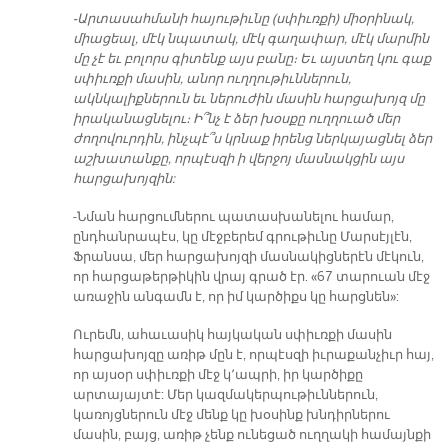
-Արտասահմանի հայութիւնը (սփիւռքի) միօրինակ,
միացեալ, մէկ նպատակ, մէկ գաղափար, մէկ մարմին
մը չէ եւ բոլորս գիտենք այս բանը։ Եւ այստեղ կու գաք
սփիւռքի մասին, անոր ուղղութիւններուն,
ակնկալիքներուն եւ ներուժին մասին հարցախոյզ մը
իրականացնելու։ Ի՞նչ է ձեր խօսքը ուղղուած մեր
ժողովուրդին, ինչպէ՞ս կրնաք իրենց ներկայացնել ձեր
աշխատանքը, որպէսզի ի վերջոյ մասնակցին այս
հարցախոյզին:
-Նման հարցումներու պատասխանելու համար,
ընդհանրապէս, կը մէջբերեմ գրութիւնը Մարսէյլէն,
Ֆրանսա, մեր հարցախոյզի մասնակիցներէն մէկուն,
որ հարցաթերթիկին վրայ գրած էր. «67 տարուան մէջ
առաջին անգամն է, որ իմ կարծիքս կը հարցնեն»:
Ուրեմն, ահաւասիկ հայկական սփիւռքի մասին
հարցախոյզը առիթ մըն է, որպէսզի իւրաքանչիւր հայ,
որ այսօր սփիւռքի մէջ կ՚ապրի, իր կարծիքը
արտայայտէ: Մեր կազմակերպութիւններուն,
կառոյցներուն մէջ մենք կը խօսինք խնդիրներու
մասին, բայց, առիթ չենք ունեցած ուղղակի համայնքի