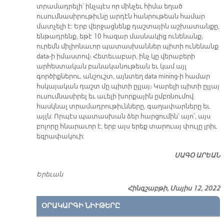
տրամադրելի՝ ինչպէս որ մինչեւ հիմա եղած
ուսումնասիրութիւնը արդէն հանրութեան համար
մատչելի է: Երբ վերջացնենք դաշտային աշխատանքը,
ենթադրենք, եթէ 10 հազար մասնակից ունենանք,
ուրեմն միլիոնաւոր պատասխաններ պիտի ունենանք
data-ի իմաստով։ Հետեւաբար, ինչ կը վերաբերի
արհեստական բանականութեան եւ կամ այլ
գործիքներու, անշուշտ, այնտեղ data mining-ի համար
հսկայական դաշտ մը պիտի ըլլայ։ Կարելի պիտի ըլլայ
ուսումնասիրել եւ աւելի խորքային ըմբռնումով
հասկնալ տրամադրութիւնները, գաղափարները եւ
այլն: Որպէս պատասխան ձեր հարցումին՝ այո՛, այս
բոլորը հնարաւոր է, երբ այս երեք տարուայ փուլը լրիւ
եզրափակուի:
ՍԱԳՕ ԱՐԵԱՆ
Երեւան
Հինգշաբթի, Մայիս 12, 2022
ՕՐԱԿԱՐԳԻ ՆԻՒԹԵՐԸ