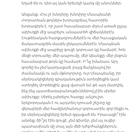
եղած են ու դեռ ալ կան երեւելի կարգ մը անուններ։
Անցանք։ Հոս չէ խնդիրը. խնդիրը Սնապեանի
«Կորստեան թոյներ» խորագրեալ հատորին
խորագիրն է, որ շատ հաւանաբար մղում առած ըլլայ
սփիւռքի մէջ ապրելու անպատեհ վիճակներէն,
էութենական հարցադրումներէն ու մեր հաւաքական
ճակատագրին մասին ընկալումներէն։ Սնապեան
սփիւռքի մէջ ապրիլը գուցէ կորուստ կը համարէ, հոն
մեզի տրուածը, մեր ապրումը, մեր կեանքը, մեր լեզուն
հաւանաբար թոյն կը համարէ։ Ի՜նչ իմանաս։ Այդ
գործը ես չեմ կարդացած, բայց ճանչնալով իր
ժամանակն ու այն մթնոլորտը, ուր Սնապեանը, իր
սերնդակիցները գրականութիւն ստեղծեցին կամ
ստեղծել փորձեցին, քաջ վստահ եմ, թէ այդ մարդիկ,
ինչ-ինչ պատճառաբանութիւններով չէին սիրեր
սփիւռքը։ Սիրել-չսիրելու հարցը, անշուշտ,
երկրորդական է ու այդտեղ դրուած շեշտը կը
վերաբերի մեր համընդհանուր կորուստին, զոր ինքն ու
իր սերնդակիցները երեւի զգացած են։ Իրաւացի՞ էին
անոնք, ճի՞շդ էին գուցէ, չեմ գիտեր, չեմ ալ ուզեր
պատասխան մը տալ այն մեծ դժգոհանքներուն,