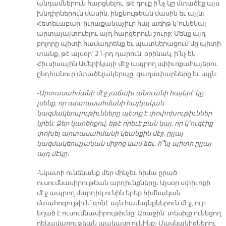
անդամներուն հարցնելու, թէ դուք ի՛նչ կը մտածէք այս
խնդիրներուն մասին, ինքնութեան մասին եւ այլն։
Հետեւաբար, իւրաքանաչիւր հայ առիթ կ՚ունենայ
արտայայտուելու այդ հարցերուն շուրջ: Մենք այդ
բոլորը պիտի համադրենք եւ պատկերացում մը պիտի
տանք, թէ այսօր՝ 21-րդ դարուն, օրինակ, ի՛նչ են
Հիւսիսային Ամերիկայի մէջ ապրող սփիւռքահայերու
ընդհանուր մտածելակերպը, գաղափարները եւ այլն:
-Արտասահմանի մէջ յաճախ անուանի հայերէ կը
լսենք, որ արտասահմանի հայկական
կազմակերպութիւնները պէտք է փոփոխութիւններ
կրեն: Ձեր կարծիքով, եթէ որեւէ բան կայ, որ կ՚ուզէիք
փոխել արտասահմանի կեանքին մէջ, ըլլայ
կազմակերպչական միջոց կամ ձեւ, ի՞նչ պիտի ըլլայ
այդ մէկը։
-Նկատի ունենանք մեր մինչեւ հիմա ըրած
ուսումնասիրութեան արդիւնքները։ Այսօր սփիւռքի
մէջ ապրող մարդիկ ունին երեք հիմնական
մտահոգութիւն՝ գոնէ այն համայնքներուն մէջ, ուր
եղած է ուսումնասիրութիւնը: Առաջին՝ տեսիլք ունեցող
ղեկավարութեան պակասը ունինք։ Մասնակիցներու