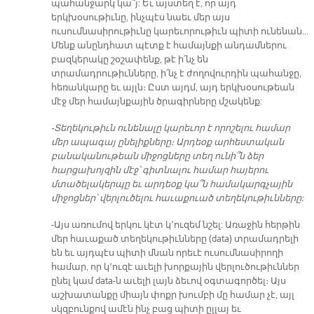
պահանջարկ կա՞յ: Եւ այստեղ է, որ այդ
երկխօսութիւնը, ինչպէս նաեւ մեր այս
ուսումնասիրութիւնը կարեւորութիւն պիտի ունենան...
Մենք անընդհատ պէտք է համայնքի անդամներու
բազկերակը շօշափենք, թէ ի՛նչ են
տրամադրութիւնները, ի՛նչ է ժողովուրդին պահանջը,
հեռանկարը եւ այլն։ Ըստ այդմ, այդ երկխօսութեան
մէջ մեր համայնքային ծրագիրները մշակենք:
-Տեղեկութիւն ունենալը կարեւոր է որոշելու համար
մեր ապագայ ընելիքները։ Արդեօք արհեստական
բանականութեան միջոցները տեղ ունի՞ն ձեր
հարցախոյզին մէջ՝ գիտնալու համար հայերու
մտածելակերպը եւ արդեօք կա՞ն համակարգչային
միջոցներ՝ վերլուծելու հաւաքուած տեղեկութիւնները:
-Այս առումով երկու կէտ կ՚ուզեմ նշել: Առաջին հերթին
մեր հաւաքած տեղեկութիւնները (data) տրամադրելի
են եւ այդպէս պիտի մնան որեւէ ուսումնասիրողի
համար, որ կ՚ուզէ աւելի խորքային վերլուծութիւններ
ընել կամ data-ն աւելի լայն ձեւով օգտագործել։ Այս
աշխատանքը միայն փոքր խումբի մը համար չէ, այլ
սկզբունքով ամէն ինչ բաց պիտի ըլլայ եւ