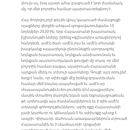
փուլն ալ, իսկ այսօր ահա բացուած է նոր ժամանակ
մը, որ մեր բոլորիս համար պարտաւորեցնող է։
Հայ ժողովուրդի թեւին վրայ կապուած ժամացոյցի
սլաքները վերջին անգամ «բոցավառուեցան» 10
նոյեմբեր 2020-ին, երբ Հայաստանի խայտառակ
իշխանութիւնները, իրենց «գլխադիր» առաջնորդով
հանդերձ, ամէն ճար, ամէն յոյս եւ ամէն տեսակի
խաբկանք «սպառելով» ընդունեցին ստորագրել՝
նոյնքան խայտառակ, նոյնքան անփառունակ եւ
նոյնքան պարտուողական թուղթի մը տակ, որ մեր
բոլորին համար բացաւ այսօրուան Հայաստանի
այդքան մերկ ու տխուր պատկերը։ Գուցէ այդ օրուընէ
ետք է նաեւ, որ սփիւռքի մէջ իրենց գոյատեւման
համար մեծ եռանդ ապահոված եւ ամէն օր
«հայասպանութիւն-ձուլում»ին դէմ պայքարելու
մասին մտածող մարդիկ եկան այն եզրակացութեան,
թէ առնուազն այս ժամանակներուն եւ ի գին ամէն
տեսակի զոհողութիւններու՝ սփիւռքը Հայաստանի
չափ կարեւոր ու կենսական է եւ սփիւռքը պէտք է
ապրի։ Վիրաւոր, մահուան առագաստներուն տրուած
Հայաստանին եւ ի մասնաւորի՝ Արցախի