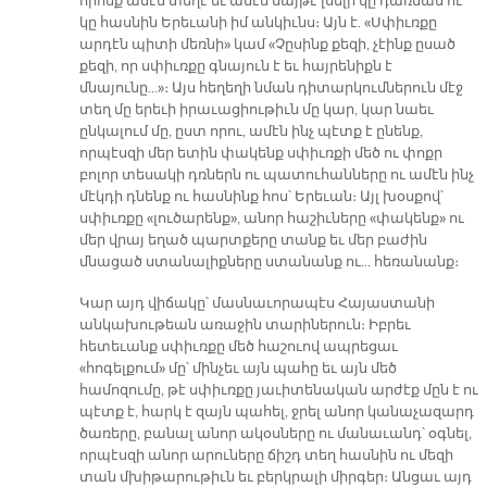
որոնք ամէն տեղէ եւ ամէն մայթէ լսելի կը դառնան ու
կը հասնին Երեւանի իմ անկիւնս։ Այն է. «Սփիւռքը
արդէն պիտի մեռնի» կամ «Չըսինք քեզի, չէինք ըսած
քեզի, որ սփիւռքը գնայուն է եւ հայրենիքն է
մնայունը...»։ Այս հեղեղի նման դիտարկումներուն մէջ
տեղ մը երեւի իրաւացիութիւն մը կար, կար նաեւ
ընկալում մը, ըստ որու, ամէն ինչ պէտք է ընենք,
որպէսզի մեր ետին փակենք սփիւռքի մեծ ու փոքր
բոլոր տեսակի դռներն ու պատուհանները ու ամէն ինչ
մէկդի դնենք ու հասնինք հոս՝ Երեւան։ Այլ խօսքով՝
սփիւռքը «լուծարենք», անոր հաշիւները «փակենք» ու
մեր վրայ եղած պարտքերը տանք եւ մեր բաժին
մնացած ստանալիքները ստանանք ու... հեռանանք։
Կար այդ վիճակը՝ մասնաւորապէս Հայաստանի
անկախութեան առաջին տարիներուն։ Իբրեւ
հետեւանք սփիւռքը մեծ հաշուով ապրեցաւ
«հոգելքում» մը՝ մինչեւ այն պահը եւ այն մեծ
համոզումը, թէ սփիւռքը յաւիտենական արժէք մըն է ու
պէտք է, հարկ է զայն պահել, ջրել անոր կանաչազարդ
ծառերը, բանալ անոր ակօսները ու մանաւանդ՝ օգնել,
որպէսզի անոր արուները ճիշդ տեղ հասնին ու մեզի
տան մխիթարութիւն եւ բերկրալի միրգեր։ Անցաւ այդ