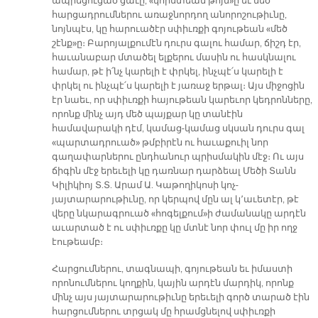
ապրեցուցած ցաւը, «կորստեան թոյն»ը եւ մեծ
հարցադրումներու առաջնորդող անորոշութիւնը,
նոյնպէս, կը հարուածէր սփիւռքի գոյութեան «մեծ
շէնք»ը։ Բարոյալքումէն դուրս գալու համար, ճիշդ էր,
հաւանաբար մտածել ելքերու մասին ու հասկնալու
համար, թէ ի՛նչ կարելի է փրկել, ինչպէ՛ս կարելի է
փրկել ու ինչպէ՛ս կարելի է յառաջ երթալ։ Այս միջոցին
էր նաեւ, որ սփիւռքի հայութեան կարեւոր կեդրոնները,
որոնք մինչ այդ մեծ պայքար կը տանէին
համավարակի դէմ, կամաց-կամաց սկսան դուրս գալ
«պարտադրուած» թմբիրէն ու հաւաքուիլ նոր
գաղափարներու ընդհանուր պրիսմակին մէջ։ Ու այս
ճիգին մէջ երեւելի կը դառնար դարձեալ Մեծի Տանն
Կիլիկիոյ Տ.Տ. Արամ Ա. Կաթողիկոսի կոչ-
յայտարարութիւնը, որ կերպով մըն ալ կ՚աւետէր, թէ
վերը նկարագրուած «հոգելքում»ի ժամանակը արդէն
աւարտած է ու սփիւռքը կը մտնէ նոր փուլ մը իր ողջ
էութեամբ։
Հարցումներու, տագնապի, գոյութեան եւ իմաստի
որոնումներու կողքին, կային արդէն մարդիկ, որոնք
մինչ այս յայտարարութիւնը երեւելի գործ տարած էին
հարցումներու տրցակ մը հրամցնելով սփիւռքի