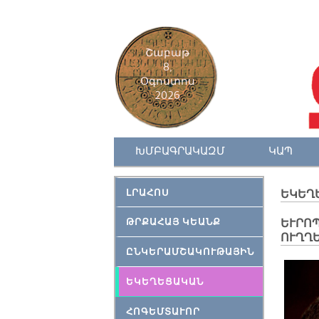
Շաբաթ
8,
Օգոստոս
2026
ԽՄԲԱԳՐԱԿԱԶՄ
ԿԱՊ
ԼՐԱՀՈՍ
ԵԿԵՂ
ԹՐՔԱՀԱՅ ԿԵԱՆՔ
ԵՒՐՈՊ
ՈՒՂՂԵ
ԸՆԿԵՐԱՄՇԱԿՈՒԹԱՅԻՆ
ԵԿԵՂԵՑԱԿԱՆ
ՀՈԳԵՄՏԱՒՈՐ