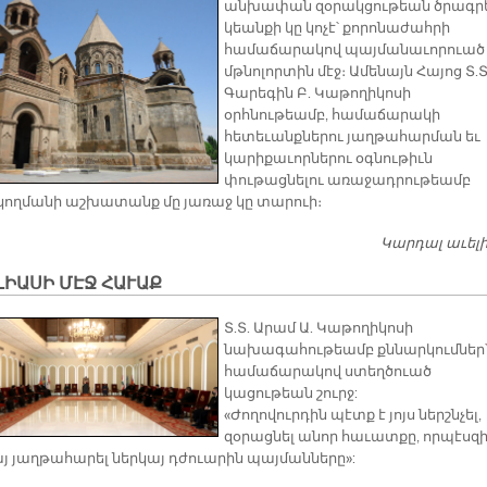
անխափան զօրակցութեան ծրագր
կեանքի կը կոչէ՝ քորոնաժահրի
համաճարակով պայմանաւորուած
մթնոլորտին մէջ։ Ամենայն Հայոց Տ.Տ
Գարեգին Բ. Կաթողիկոսի
օրհնութեամբ, համաճարակի
հետեւանքներու յաղթահարման եւ
կարիքաւորներու օգնութիւն
փութացնելու առաջադրութեամբ
ողմանի աշխատանք մը յառաջ կը տարուի։
Կարդալ աւել
ԻԱՍԻ ՄԷՋ ՀԱՒԱՔ
Տ.Տ. Արամ Ա. Կաթողիկոսի
նախագահութեամբ քննարկումներ
համաճարակով ստեղծուած
կացութեան շուրջ:
«Ժողովուրդին պէտք է յոյս ներշնչել,
զօրացնել անոր հաւատքը, որպէսզ
յ յաղթահարել ներկայ դժուարին պայմանները»: