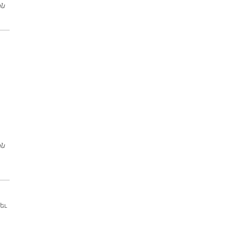
ին
ԱՆԹԻԼԻԱՍԻ ՄԷՋ ՀԱՒԱՔ
ին
ԿԱԹՈՂԻԿՈՍՆ ՈՒ ՔԱՂԱՔԱԿԱՆՈՒԹԻՒՆԸ
եւ