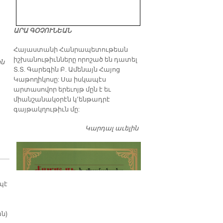
ԱՐԱ ԳՕՉՈՒՆԵԱՆ
​Հայաստանի Հանրապետութեան
իշխանութիւնները որոշած են դատել
ին
ԵՒՐՈՊԱՀԱՅ ԿԵԱՆՔԷ ՆԵՐՍ ՆՈՐ ՍԵՐՈՒՆԴԸ ՆԵՐԳՐԱՒԵԼՈՒ
Տ.Տ. Գարեգին Բ. Ամենայն Հայոց
ՈՒՂՂԵԱԼ ԾՐԱԳՐԵՐ ԿԸ ՄՇԱԿՈՒԻՆ
Կաթողիկոսը: Սա իսկապէս
արտասովոր երեւոյթ մըն է եւ
միանշանակօրէն կ՚ենթադրէ
գայթակղութիւն մը:
Կարդալ աւելին
Դատել…
պէ
ն)