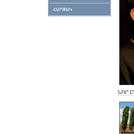
ՀԱՐԹԱԿ
ՆՈՐ 