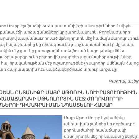
թոռ Սուրբ Էջմիածնի եւ Հայաստանի իշխանութիւններուն միջեւ
բանավէճի արձագանգները կը շարունակուին։ Քորոնաժահրի
րակով պայմանաւորուած մթնոլորտին մէջ համայն մարդկութիւն
ալ հայաշխարհը կը դիմագրաւեն լուրջ մարտահրաւէր մը եւ այս
ակին մէջ ցաւ կը յառաջացնէ ստեղծուած կացութիւնը։ Թէեւ
իս օրակարգը ունի բոլորովին տարբեր առաջնահերթութիւններ,
 հայ իրականութեան մէջ ուշադրութենէ չի սպրդիր Ամենայն Հայոց
ռ Հայրապետին դէմ սանձազերծուած տխուր արշաւը։
Կարդալ աւել
ԶԵԱՆ ԸՆՏԱՆԻՔԸ ՄԱՅՐ ԱԹՈՌԻՆ ՆՈՒԻՐԱՏՈՒՈՒԹԻՒՆ
 ՀԱՄԱՃԱՐԱԿԻ ՄԹՆՈԼՈՐՏԻՆ ՄԷՋ ԺՈՂՈՎՈՒՐԴԻ
ՔՆԵՐՈՒ ԴԻՄԱԳՐԱՒՄԱՆ ՆՊԱՍՏԵԼՈՒ ՀԱՄԱՐ
Մայր Աթոռ Սուրբ Էջմիածինը
անխափան ջանքեր կը գործադրէ
քորոնաժահրի համաճարակի
մթնոլորտին մէջ իր նպաստը բերելո