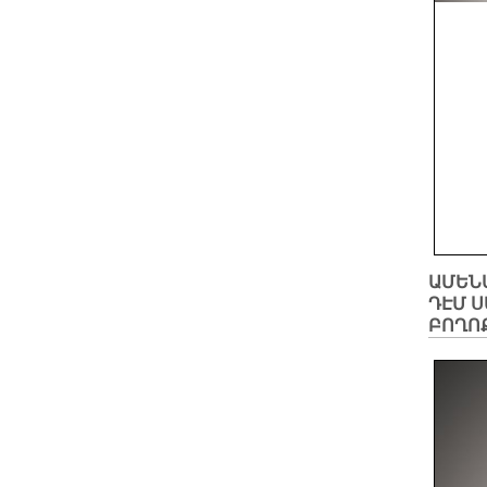
ԱՄԵՆԱ
ԴԷՄ Ս
ԲՈՂՈ