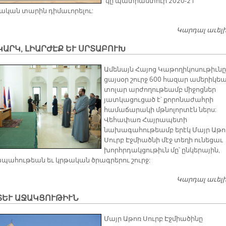
կը պատրաստուի 2020-21
նական տարին դիմաւորելու:
Կարդալ աւել
ԱՐԿ, ԼԻԱՐԺԷՔ ԵՒ ՍՐՏԱԲՈՒԽ
Ամենայն Հայոց Կաթողիկոսութիւնը
ցայսօր շուրջ 600 հազար ամերիկե
տոլար արժողութեամբ միջոցներ
յատկացուցած է՝ քորոնաժահրի
համաճարակի մթնոլորտէն ներս:
Վեհափառ Հայրապետի
նախագահութեամբ երէկ Մայր Աթո
Սուրբ Էջմիածնի մէջ տեղի ունեցաւ
խորհրդակցութիւն մը՝ ընկերային,
պահութեան եւ կրթական ծրագրերու շուրջ:
Կարդալ աւել
ՏԵՒ ԱՋԱԿՑՈՒԹԻՒՆ
Մայր Աթոռ Սուրբ Էջմիածինը