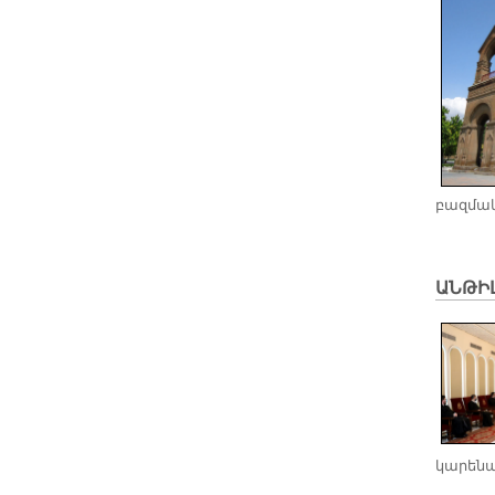
բազմակ
ԱՆԹԻԼ
կարենա