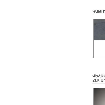
ԿԱԹՈ
ՎԵՀԱՓ
ՀԱԿԱ