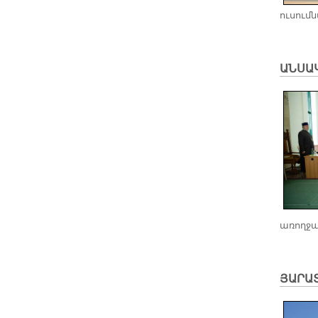
ուսում
ԱՆՍԱԿ
առողջա
ՅԱՐԱ