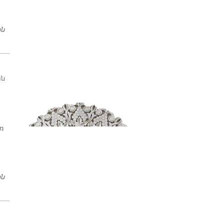
ին
ՆՈՐ ԸՆԴՈՒՆԵԼՈՒԹԻՒՆ
ան
ռ
ին
ԱՆՍԱԿԱՐԿ, ԼԻԱՐԺԷՔ ԵՒ ՍՐՏԱԲՈՒԽ