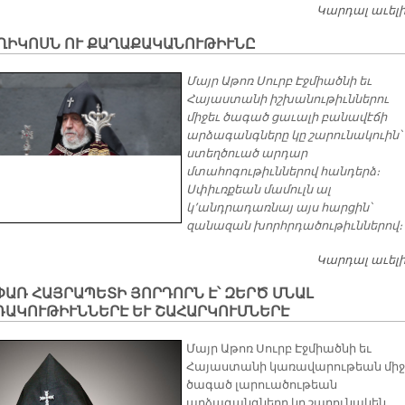
Կարդալ աւել
ՂԻԿՈՍՆ ՈՒ ՔԱՂԱՔԱԿԱՆՈՒԹԻՒՆԸ
Մայր Աթոռ Սուրբ Էջմիածնի եւ
Հայաստանի իշխանութիւններու
միջեւ ծագած ցաւալի բանավէճի
արձագանգները կը շարունակուին՝
ստեղծուած արդար
մտահոգութիւններով հանդերձ։
Սփիւռքեան մամուլն ալ
կ՚անդրադառնայ այս հարցին՝
զանազան խորհրդածութիւններով։
Կարդալ աւել
ԱՌ ՀԱՅՐԱՊԵՏԻ ՅՈՐԴՈՐՆ Է՝ ԶԵՐԾ ՄՆԱԼ
ՌԱԿՈՒԹԻՒՆՆԵՐԷ ԵՒ ՇԱՀԱՐԿՈՒՄՆԵՐԷ
Մայր Աթոռ Սուրբ Էջմիածնի եւ
Հայաստանի կառավարութեան միջ
ծագած լարուածութեան
արձագանգները կը շարունակեն