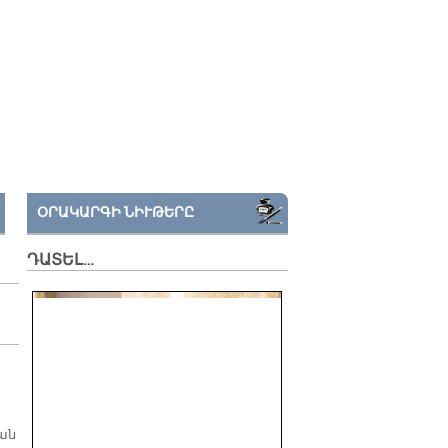
ՕՐԱԿԱՐԳԻ ՆԻՒԹԵՐԸ
ԴԱՏԵԼ…
ան