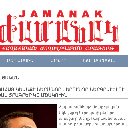
ՄԵՐ ՄԱՍԻՆ
ԱՐԽԻՒ
ԽՄԲԱԳՐԱԿԱՆ
ԵՑԱԿԱՆ
ԱՀԱՅ ԿԵԱՆՔԷ ՆԵՐՍ ՆՈՐ ՍԵՐՈՒՆԴԸ ՆԵՐԳՐԱՒԵԼՈՒ
ԱԼ ԾՐԱԳՐԵՐ ԿԸ ՄՇԱԿՈՒԻՆ
Հայաստանեայց Առաքելական
Եկեղեցւոյ Եւրոպայի թեմերու
առաջնորդները, հայրապետական
պատուիրակներն ու առաջնորդակ