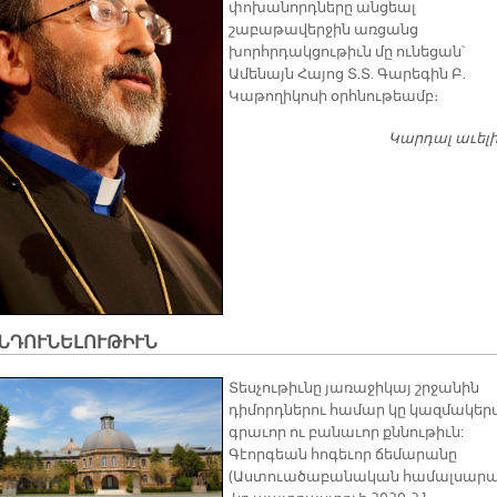
փոխանորդները անցեալ
շաբաթավերջին առցանց
խորհրդակցութիւն մը ունեցան՝
Ամենայն Հայոց Տ.Տ. Գարեգին Բ.
Կաթողիկոսի օրհնութեամբ։
Կարդալ աւել
ԸՆԴՈՒՆԵԼՈՒԹԻՒՆ
Տեսչութիւնը յառաջիկայ շրջանին
դիմորդներու համար կը կազմակեր
գրաւոր ու բանաւոր քննութիւն:
Գէորգեան հոգեւոր ճեմարանը
(Աստուածաբանական համալսարա