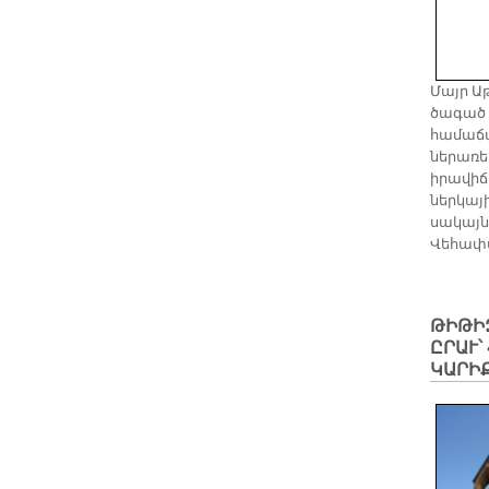
Մայր Ա
ծագած 
համաճա
ներառե
իրավիճ
ներկայ
սակայն
Վեհափա
ԹԻԹԻ
ԸՐԱՒ՝
ԿԱՐԻ