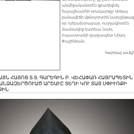
անմիջականօրէն զբաղեցնել
հայաշխարհի օրակարգը։ Առկայ
բանավէճի մթնոլորտին նախընթա
օր, դժբախտաբար, ուղղակիօրէն
մասնակից դարձաւ նաեւ
Հայաստանի վարչապետ Նիկոլ
Փաշինեան։
Կարդալ աւել
ՅՆ ՀԱՅՈՑ Տ.Տ. ԳԱՐԵԳԻՆ Բ. ՎԵՀԱՓԱՌ ՀԱՅՐԱՊԵՏԻՆ
ԱՆՁԱԶԵՐԾՈՒԱԾ ԱՐՇԱՒԸ ՏԵՂԻ ԿՈՒ ՏԱՅ ՍՓԻՒՌՔԻ
ՔԻՆ