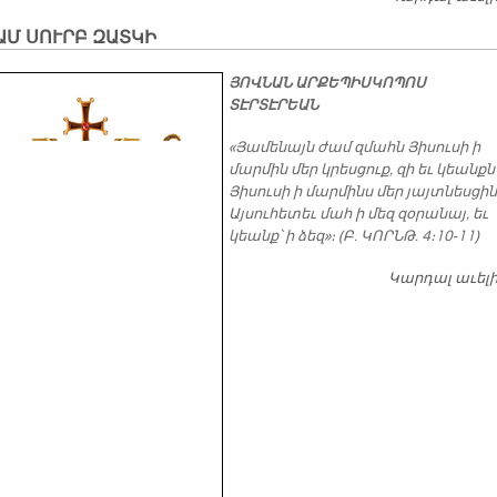
ԱՄ ՍՈՒՐԲ ԶԱՏԿԻ
ՅՈՎՆԱՆ ԱՐՔԵՊԻՍԿՈՊՈՍ
ՏԷՐՏԷՐԵԱՆ
«Յամենայն ժամ զմահն Յիսուսի ի
մարմին մեր կրեսցուք, զի եւ կեանքն
Յիսուսի ի մարմինս մեր յայտնեսցի
Այսուհետեւ մահ ի մեզ զօրանայ, եւ
կեանք՝ ի ձեզ»։ (Բ. ԿՈՐՆԹ. 4։10-11)
Կարդալ աւել