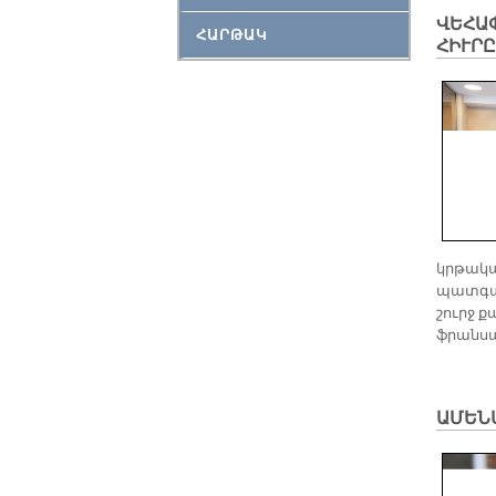
ՎԵՀԱՓ
ՀԱՐԹԱԿ
ՀԻՒՐ
կրթակա
պատգամ
շուրջ 
ֆրանսա
ԱՄԵՆ