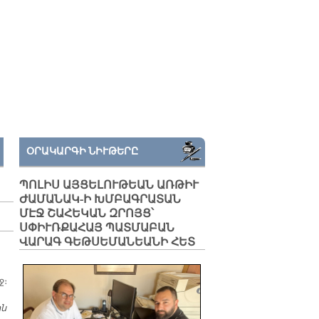
ՕՐԱԿԱՐԳԻ ՆԻՒԹԵՐԸ
ՊՈԼԻՍ ԱՅՑԵԼՈՒԹԵԱՆ ԱՌԹԻՒ
ԺԱՄԱՆԱԿ-Ի ԽՄԲԱԳՐԱՏԱՆ
ՄԷՋ ՇԱՀԵԿԱՆ ԶՐՈՅՑ՝
ՍՓԻՒՌՔԱՀԱՅ ՊԱՏՄԱԲԱՆ
ՎԱՐԱԳ ԳԵԹՍԵՄԱՆԵԱՆԻ ՀԵՏ
ջ։
ին
ՎԵՀԱՓԱՌ ՀԱՅՐԱՊԵՏԸ Կ՚ԱՅՑԵԼԷ ՖԼՈՐԱՆՍԱ