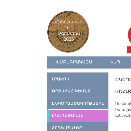
Հինգշաբթի
6,
Օգոստոս
2026
ԽՄԲԱԳՐԱԿԱԶՄ
ԿԱՊ
ԼՐԱՀՈՍ
ԵԿԵՂ
ԹՐՔԱՀԱՅ ԿԵԱՆՔ
ՎԵՀԱ
ԸՆԿԵՐԱՄՇԱԿՈՒԹԱՅԻՆ
Ամենայն
Իտալիա
պետակա
ԵԿԵՂԵՑԱԿԱՆ
ՀՈԳԵՄՏԱՒՈՐ