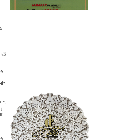
պատմաբան Վարագ
Գեթսեմանեանի հետ
ն
 կը
ին
ԱՄԵՆԱՅՆ ՀԱՅՈՑ ՎԵՀԱՓԱՌ ՀԱՅՐԱՊԵՏԻՆ ՊԱՏԳԱՄԸ
ԿԻ
սէ,
լ
մէ
ին
ՄԵԾԻ ՏԱՆՆ ԿԻԼԻԿԻՈՅ Տ.Տ. ԱՐԱՄ Ա. ԿԱԹՈՂԻԿՈՍԻՆ Ս. ԶԱՏԿԻ