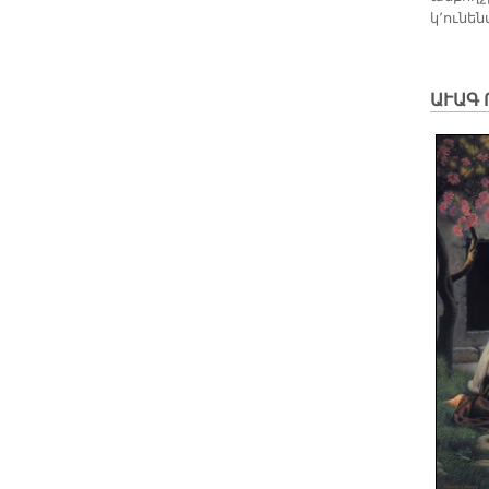
կ՚ունեն
ԱՒԱԳ