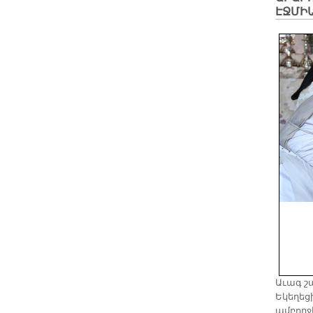
ԷՋՄԻ
Աւագ շ
Եկեղեց
ամբողջ