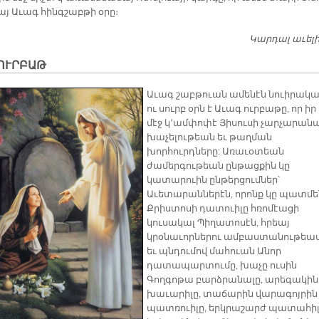
այ Աւագ հինգշաբթի օրը։
Կարդալ աւել
 ՈՒՐԲԱԹ
Աւագ շաբթուան ամենէն նուիրակ
ու սուրբ օրն է Աւագ ուրբաթը, որ իր
մէջ կ՚ամփոփէ Յիսուսի չարչարանա
խաչելութեան եւ թաղման
խորհուրդները: Առաւօտեան
ժամերգութեան ընթացքին կը
կատարուին ընթերցումներ՝
Աւետարաններէն, որոնք կը պատմե
Քրիստոսի դատուիլը հռոմէացի
կուսակալ Պիղատոսէն, հրեայ
կրօնաւորներու ամբաստանութեա
եւ պնդումով մահուան Անոր
դատապարտումը, խաչը ուսին
Գողգոթա բարձրանալը, արեգակին
խաւարիլը, տաճարին վարագոյրին
պատռուիլը, երկրաշարժ պատահի