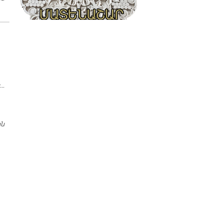
ՊԱՏԳԱՄԸ
ն…
ին
ՊԱՏԳԱՄ ՍՈՒՐԲ ԶԱՏԿԻ