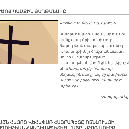
ՒԾՈՅ ԿԱՄՔԻՆ ՅԱՂԹԱՆԱԿԸ
ԳՐԻԳՈՐ Ա. ՔՀՆՅ. ՏԱՄԱՏԵԱՆ
Զատիկ է այսօր։ Անգամ մը եւս կու
գանք զգալ Քրիստոսի Սուրբ
Յարութեան տաղաւարի հոգեւոր
ուրախութիւնը։ Հրեշտակաւանդ
Սուրբ Աւետիսի առթած
ուրախութեան ընդմէջէն կը վերյիշեն
թէ
«Աստուած չէր կամենար
մեղաւորին մահը, այլ կը փափաքէր
ան իր չար ընթացքէն դառնար եւ
փրկուէր»
։
Կարդալ աւել
ԱՅՆ ՀԱՅՈՑ ՎԵՀԱՓԱՌ ՀԱՅՐԱՊԵՏԸ ՈՏՆԼՈՒԱՅԻ
ՈՂՈՒԹԵԱՆ ՀԱՆԴԻՍԱՊԵՏԵՑ ՄԱՅՐ ԱԹՈՌ ՍՈՒՐԲ