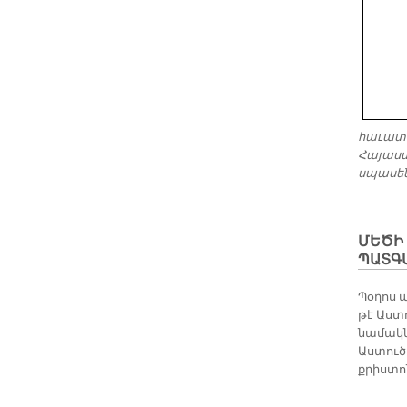
հաւատա
Հայաստ
սպասե
ՄԵԾԻ 
ՊԱՏԳ
Պօղոս 
թէ Աստո
նամակն
Աստուծ
քրիստո