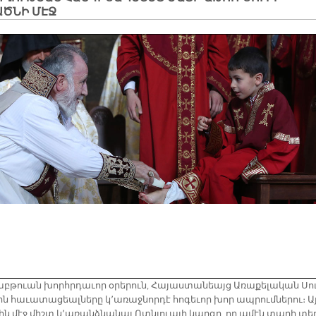
ԱԾՆԻ ՄԷՋ
աբթուան խորհրդաւոր օրերուն, Հայաստանեայց Առաքելական Սո
ին հաւատացեալները կ՚առաջնորդէ հոգեւոր խոր ապրումներու։ Ա
ին մէջ միշտ կ՚առանձնանայ Ոտնլուայի կարգը, որ ամէն տարի տե