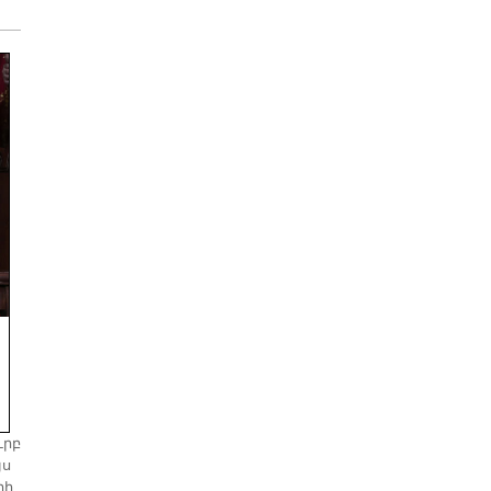
ւրբ
յս
ղի