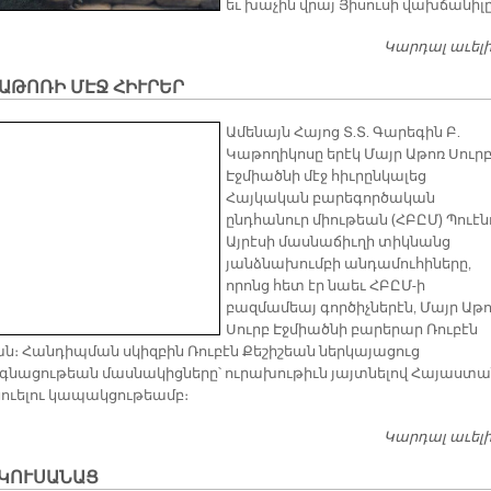
եւ խաչին վրայ Յիսուսի վախճանիլը
Կարդալ աւել
ԱԹՈՌԻ ՄԷՋ ՀԻՒՐԵՐ
Ամենայն Հայոց Տ.Տ. Գարեգին Բ.
Կաթողիկոսը երէկ Մայր Աթոռ Սուր
Էջմիածնի մէջ հիւրընկալեց
Հայկական բարեգործական
ընդհանուր միութեան (ՀԲԸՄ) Պուէն
Այրէսի մասնաճիւղի տիկնանց
յանձնախումբի անդամուհիները,
որոնց հետ էր նաեւ ՀԲԸՄ-ի
բազմամեայ գործիչներէն, Մայր Աթ
Սուրբ Էջմիածնի բարերար Ռուբէն
ան։ Հանդիպման սկիզբին Ռուբէն Քեշիշեան ներկայացուց
նացութեան մասնակիցները՝ ուրախութիւն յայտնելով Հայաստա
նուելու կապակցութեամբ։
Կարդալ աւել
 ԿՈՒՍԱՆԱՑ