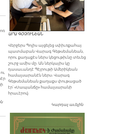
ոռ
ԱՐԱ ԳՕՉՈՒՆԵԱՆ
Վերջերս Պոլիս այցելեց սփիւռքահայ
պատմաբան Վարագ Գեթսեմանեան,
որու քաղաքէս ներս կեցութիւնը տեւեց
շուրջ ամիս մը։ Ան ներկայիս կը
դասաւանդէ Պէյրութի Ամերիկեան
ու
համալսարանէն ներս։ Վարագ
նէր
Գեթսեմանեան քաղաքս փութացած
նի
էր՝ «Սապանճը» համալսարանի
հրաւէրով։
ին
ՎԵՀԱՓԱՌ ՀԱՅՐԱՊԵՏԸ ՄԱՅՐ ԱԹՈՌ Ս. ԷՋՄԻԱԾՆԻ ՄԷՋ
Կարդալ աւելին
Պոլիս այցելութեան
ՀԻՒՐԸՆԿԱԼԵՑ ՖՐԱՆՍԱՀԱՅ ԱՇԱԿԵՐՏՆԵՐ
առթիւ ԺԱՄԱՆԱԿ-ի
խմբագրատան մէջ
շահեկան զրոյց՝
սփիւռքահայ