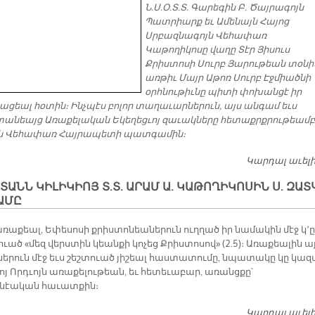
Ն.Ս.Օ.Տ.Տ. Գարեգին Բ. Ծայրագոյն
Պատրիարք եւ Ամենայն Հայոց
Սրբազնագոյն Վեհափառ
Կաթողիկոսը վաղը Տէր Յիսուս
Քրիստոսի Սուրբ Յարութեան տօնի
առթիւ Մայր Աթոռ Սուրբ Էջմիածնի
օրհնութիւնը պիտի փոխանցէ իր
ցեալ հօտին։ Ինչպէս բոլոր տաղաւարներուն, այս անգամ եւս
անեայց Առաքելական Եկեղեցւոյ զաւակները հետաքրքրութեամբ
ն Վեհափառ Հայրապետի պատգամին։
Կարդալ աւել
ՏԱՆՆ ԿԻԼԻԿԻՈՅ Տ.Տ. ԱՐԱՄ Ա. ԿԱԹՈՂԻԿՈՍԻՆ Ս. ԶԱՏ
ԱՄԸ
առաքեալ, Եփեսոսի քրիստոնեաներուն ուղղած իր նամակին մէջ կ՚ը
ւած «մեզ վերստին կեանքի կոչեց Քրիստոսով» (2.5)։ Առաքեալին այ
երուն մէջ եւս շեշտուած յիշեալ հաստատումը, նպատակը կը կազ
ոյ Որդւոյն առաքելութեան, եւ հետեւաբար, առանցքը՝
նէական հաւատքին։
Կարդալ աւել