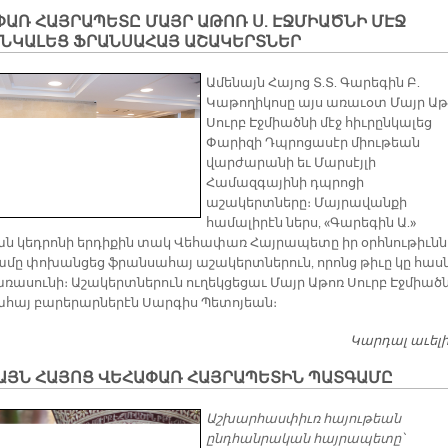
ԱՌ ՀԱՅՐԱՊԵՏԸ ՄԱՅՐ ԱԹՈՌ Ս. ԷՋՄԻԱԾՆԻ ՄԷՋ
ԸՆԿԱԼԵՑ ՖՐԱՆՍԱՀԱՅ ԱՇԱԿԵՐՏՆԵՐ
Ամենայն Հայոց Տ.Տ. Գարեգին Բ.
Կաթողիկոսը այս առաւօտ Մայր Աթ
Սուրբ Էջմիածնի մէջ հիւրընկալեց
Փարիզի Դպրոցասէր միութեան
վարժարանի եւ Մարսէյլի
Համազգայինի դպրոցի
աշակերտները։ Մայրավանքի
համալիրէն ներս, «Գարեգին Ա.»
ն կեդրոնի երդիքին տակ Վեհափառ Հայրապետը իր օրհնութիւնն 
ը փոխանցեց ֆրանսահայ աշակերտներուն, որոնց թիւը կը հաս
քառասունի։ Աշակերտներուն ուղեկցեցաւ Մայր Աթոռ Սուրբ Էջմիած
հայ բարերարներէն Սարգիս Պետոյեան։
Կարդալ աւել
ԱՅՆ ՀԱՅՈՑ ՎԵՀԱՓԱՌ ՀԱՅՐԱՊԵՏԻՆ ՊԱՏԳԱՄԸ
Աշխարհասփիւռ հայութեան
ընդհանրական հայրապետը՝