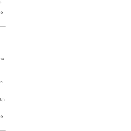
:
ին
ԱՒԱԳ ՈՒՐԲԱԹ
բ
ոս
ոռ
նի
ին
ՄԱՅՐ ԱԹՈՌԻ ՄԷՋ ՀԻՒՐԵՐ