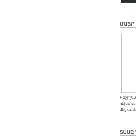
ՄԱՅՐ 
Քեշիշե
ուխտագ
մէջ գտ
ՏԱՍԸ