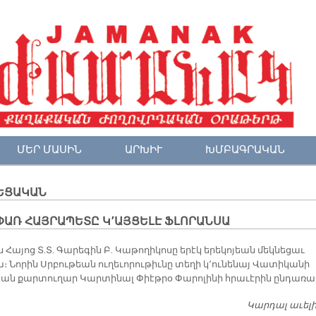
ՄԵՐ ՄԱՍԻՆ
ԱՐԽԻՒ
ԽՄԲԱԳՐԱԿԱՆ
ԵՑԱԿԱՆ
ՓԱՌ ՀԱՅՐԱՊԵՏԸ Կ՚ԱՅՑԵԼԷ ՖԼՈՐԱՆՍԱ
 Հայոց Տ.Տ. Գարեգին Բ. Կաթողիկոսը երէկ երեկոյեան մեկնեցաւ
։ Նորին Սրբութեան ուղեւորութիւնը տեղի կ՚ունենայ Վատիկանի
ն քարտուղար Կարտինալ Փիէթրօ Փարոլինի հրաւէրին ընդառա
Կարդալ աւել