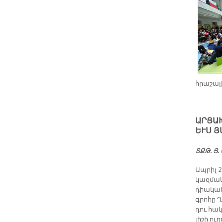
հրաշալի
ԱՐ­ՑԱ­
ԵՒՍ Յ
ՏՔԹ. Յ.
Ապ­րիլ 
կազ­մա­
դիա­կան
գրո­հը Ղ
դու հա­կ
լի­շի ո