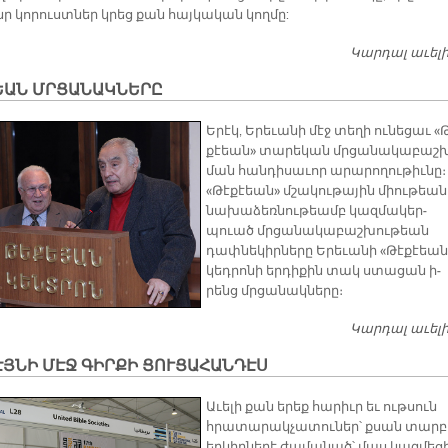
նր կո­րուստ­ներ կրեց քան հայ­կա­կան կող­մը:
Կարդալ աւել
ԵԱՆ ՄՐՑԱՆԱԿՆԵՐԸ
Ե­րէկ, Ե­րե­ւա­նի մէջ տե­ղի ու­նե­ցաւ «
քէեան» տա­րե­կան մրցա­նա­կա­բաշ
ման հան­դի­սա­ւոր ա­րա­րո­ղու­թիւ­նը։
«Թէ­քէեան» մշա­կու­թա­յին միու­թեան
նա­խա­ձեռ­նու­թեամբ կազ­մա­կեր­
պուած մրցա­նա­կա­բաշ­խու­թեան
դափ­նե­կիր­նե­րը Ե­րե­ւա­նի «Թէ­քէեան
կեդ­րո­նի եր­դի­քին տակ ստա­ցան ի­
րենց մրցա­նակ­նե­րը։
Կարդալ աւել
ՅՆԻ ՄԷՋ ԳԻՐՔԻ ՑՈՒՑԱՀԱՆԴԷՍ
Ա­ւե­լի քան ե­րեք հա­րիւր եւ ութ­սուն
հրա­տա­րակ­չա­տու­ներ՝ քսան տար­
եր­կիր­նե­րէ ժա­մա­նած՝ մաս կազ­մե­ց