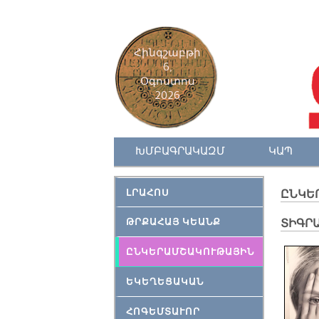
Հինգշաբթի
6,
Օգոստոս
2026
ԽՄԲԱԳՐԱԿԱԶՄ
ԿԱՊ
ԼՐԱՀՈՍ
ԸՆԿԵ
ԹՐՔԱՀԱՅ ԿԵԱՆՔ
ՏԻԳՐԱ
ԸՆԿԵՐԱՄՇԱԿՈՒԹԱՅԻՆ
ԵԿԵՂԵՑԱԿԱՆ
ՀՈԳԵՄՏԱՒՈՐ