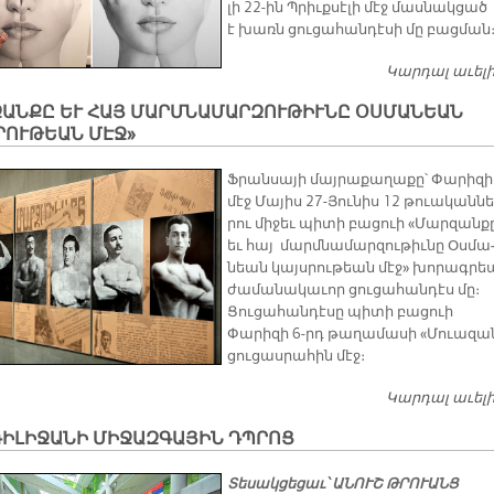
լի 22-ին Պրիւք­սէ­լի մէջ մաս­նակ­ցած
է խառն ցու­ցա­հան­դէ­սի մը բաց­ման
Կարդալ աւել
ԶԱՆՔԸ ԵՒ ՀԱՅ ՄԱՐՄՆԱՄԱՐԶՈՒԹԻՒՆԸ ՕՍՄԱՆԵԱՆ
ՐՈՒԹԵԱՆ ՄԷՋ»
Ֆրան­սա­յի մայ­րա­քա­ղա­քը՝ Փա­րի­զի
մէջ Մա­յիս 27-Յու­նիս 12 թուա­կան­նե
րու մի­ջեւ պի­տի բա­ցուի «Մար­զան­ք
եւ հայ մարմ­նա­մար­զու­թիւ­նը Օս­մա
նեան կայս­րու­թեան մէջ» խո­րագ­րե
ժա­մա­նա­կա­ւոր ցու­ցա­հան­դէս մը։
Ցուցահանդէսը պիտի բացուի
Փարիզի 6-րդ թաղամասի «Մուազա
ցուցասրահին մէջ։
Կարդալ աւել
ԴԻԼԻՋԱՆԻ ՄԻՋԱԶԳԱՅԻՆ ԴՊՐՈՑ
Տեսակցեցաւ՝ ԱՆՈՒՇ ԹՐՈՒԱՆՑ