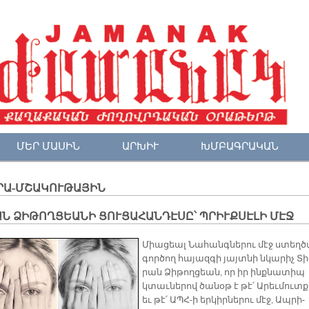
ՄԵՐ ՄԱՍԻՆ
ԱՐԽԻՒ
ԽՄԲԱԳՐԱԿԱՆ
ՐԱ-ՄՇԱԿՈՒԹԱՅԻՆ
Ն ՁԻԹՈՂՑԵԱՆԻ ՑՈՒՑԱՀԱՆԴԷՍԸ՝ ՊՐԻՒՔՍԷԼԻ ՄԷՋ
Միա­ցեալ Նա­հանգ­նե­րու մէջ ստեղ­ծ
գոր­ծող հա­յազ­գի յայտ­նի նկա­րիչ Տի
րան Ձի­թող­ցեան, որ իր ինք­նա­տիպ
կտաւ­նե­րով ծա­նօթ է թէ՛ Ա­րեւ­մուտ­
եւ թէ՛ ԱՊՀ-ի եր­կիր­նե­րու մէջ, Ապ­րի­