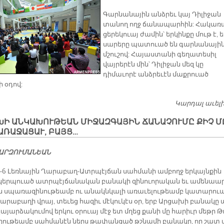
Գարնանային անձրեւ կայ Դիլիջան
տանող ողջ ճանապարհին: Հակառ
ցերեկուայ ժամին՝ երկինքը մութ է, ե
սարերը պատուած են գարնանայի
մշուշով: Հայաստանի գեղատեսիլ
վայրերէն մին՝ Դիլիջան մեզ կը
դիմաւորէ անձրեւէն մաքրուած
 օդով:
Կարդալ աւել
ԽԻ ԱՆ­ԿԱ­ԽՈՒ­ԹԵԱՆ ՄԻ­ՋԱԶ­ԳԱ­ՅԻՆ ՃԱ­ՆԱ­ՉՈՒ­ՄԸ ՔԻՉ Մ
Ա­ՌԱ­ՋԱ­ՑԱՒ, ԲԱՅՑ…
 ԱՐ­ԶՈՒ­ՄԱ­ՆԵԱՆ
2-6 Լեռ­նա­յին Ղա­րա­բաղ-Ատր­պէյ­ճան սահ­մա­նի ամ­բողջ եր­կայն­քին
կերպուած ատր­պէյ­ճա­նա­կան բա­նա­կի զի­նուո­րա­կան եւ ա­մե­նաար
 սպա­ռա­զի­նու­թեամբ ու ա­նակն­կա­լի ա­ռա­ւե­լու­թեամբ կա­տա­րու
ա­րա­բա­ղի վրայ, տե­ւեց հա­զիւ մէ­կու­կէս օր, երբ Ար­ցա­խի բա­նա­կը 
ա­յար­ձա­կու­մով եր­կու օ­րուայ մէջ ետ մղեց քա­նի մը հա­րիւր մեթր 
ւղ­ղու­թեամբ սահ­մա­նէն ներս թա­փան­ցած թշնա­մի բա­նա­կը, որ շատ 