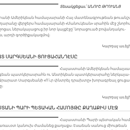
Տեսակցեցաւ՝ ԱՆՈՒՇ ԹՐՈՒԱՆՑ
տա­նի Ա­մե­րի­կեան հա­մալ­սա­րա­նի Հայ մա­տե­նագ­րու­թեան թուան­շ
դա­րա­նը վեր­ջերս հա­մալ­սա­րա­նի «Մա­նու­կեա­ն» սրա­հին մէջ շնոր­հ
­ջո­ցաւ նե­րա­կա­յա­ցուց իր նոր կայ­քէ­ջը՝ նո­րա­ցուած բո­վան­դա­կու­
ւ ար­դի գոր­ծի­քա­կազ­մով։
Կարդալ աւել
ԱՏ ՍԱՐԳՍԵԱՆԻ ՑՈՒՑԱՀԱՆԴԷՍԸ
Հա­յաս­տա­նի Ա­մե­րի­կեան հա­մալ­սա
­գեան պատ­կե­րաս­րահն ու Ան­տի­կեան պատ­կե­րաս­րա­հը ներ­կա­յա­
 Ա­րա­րատ Սարգ­սեա­նի «Ո՛ւր փնտրել դրախ­տը» խո­րագ­րեալ ցու­ցա
ը։
Կարդալ աւել
ՍՏԱՆԻ ՊԱՐԻ ՊԵՏԱԿԱՆ ՀԱՄՈՅԹԸ ՔԱՂԱՔԻՍ ՄԷՋ
Հա­յաս­տա­նի Պա­րի պե­տա­կան հա­մ
ա­ռա­ւօտ կա­նուխ ժա­մա­նեց քա­ղաքս։ Է­սաեան սա­նուց միու­թեան