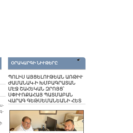
ՕՐԱԿԱՐԳԻ ՆԻՒԹԵՐԸ
ՊՈԼԻՍ ԱՅՑԵԼՈՒԹԵԱՆ ԱՌԹԻՒ
ԺԱՄԱՆԱԿ-Ի ԽՄԲԱԳՐԱՏԱՆ
ՄԷՋ ՇԱՀԵԿԱՆ ԶՐՈՅՑ՝
ՍՓԻՒՌՔԱՀԱՅ ՊԱՏՄԱԲԱՆ
ՎԱՐԱԳ ԳԵԹՍԵՄԱՆԵԱՆԻ ՀԵՏ
ա­
գ­
քի