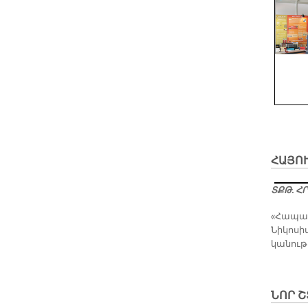
ՀԱՅՈՒ
ՏՔԹ. ՀՐ
«Հա­պա ե
Նի­կո­սի
կա­նու­
ՆՈՐ Շ