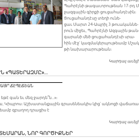
Պահ­րէյ­նի թա­գա­ւո­րու­թեան 17-րդ Մ
ջազ­գա­յին գիր­քի ցու­ցա­հան­դէ­սին։
Ցու­ցա­հան­դէ­սը տե­ղի ու­նե­
ցաւ Մարտ 24-Ապ­րիլ 3 թուա­կան­նե­
րուն մի­ջեւ, Պահ­րէյ­նի Ազ­գա­յին թան
գա­րա­նի մեծ ցու­ցա­հան­դէ­սի սրա­
հին մէջ՝ կազ­մա­կեր­պու­թեամբ Մշա­կ
թի նա­խա­րա­րու­թեան։
Կարդալ աւել
Ն «ՊԱՏԵՐԱԶՄԸ»...
ԱՅՐ ՃԷ­ՊԷ­ՃԵԱՆ
­թէ գան եւ մեզ ջար­դե՞ն...»։
ա, Կիպ­րոս։ Աշ­խա­տան­քա­յին գրա­սե­նեա­կիս կից­՝ ակ­նո­ցի վա­ճա­ռա
թեամբ զբա­ղող դրա­ցիս է
Կարդալ աւել
ՏԵՄԱՐԱՆ, ՆՈՐ ԳՈՐԾԻՔՆԵՐ