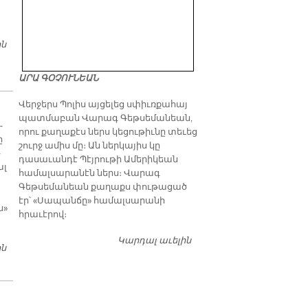
։
ին
ՏԻԳՐԱՆ ՁԻԹՈՂՑԵԱՆԻ ՑՈՒՑԱՀԱՆԴԷՍԸ՝ ՊՐԻՒՔՍԷԼԻ ՄԷՋ
ԱՐԱ ԳՕՉՈՒՆԵԱՆ
Վերջերս Պոլիս այցելեց սփիւռքահայ
պատմաբան Վարագ Գեթսեմանեան,
­
որու քաղաքէս ներս կեցութիւնը տեւեց
ը
շուրջ ամիս մը։ Ան ներկայիս կը
­
դասաւանդէ Պէյրութի Ամերիկեան
ալ
համալսարանէն ներս։ Վարագ
Գեթսեմանեան քաղաքս փութացած
էր՝ «Սապանճը» համալսարանի
ն»
հրաւէրով։
Կարդալ աւելին
Պոլիս այցելութեան
ին
«ՄԱՐԶԱՆՔԸ ԵՒ ՀԱՅ ՄԱՐՄՆԱՄԱՐԶՈՒԹԻՒՆԸ ՕՍՄԱՆԵԱՆ
առթիւ ԺԱՄԱՆԱԿ-ի
ԿԱՅՍՐՈՒԹԵԱՆ ՄԷՋ»
խմբագրատան մէջ
շահեկան զրոյց՝
սփիւռքահայ