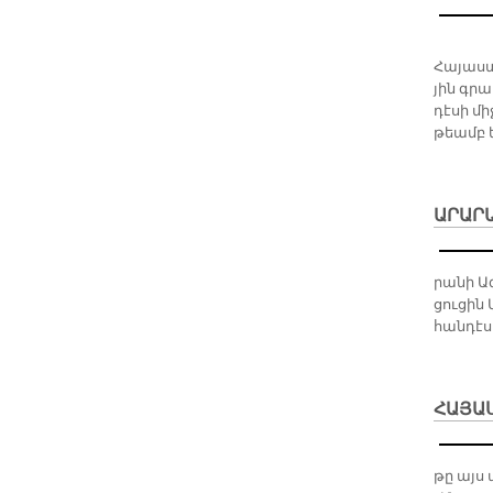
Հա­յաս­
յին գրա­
դէ­սի մի
թեամբ ե
ԱՐԱՐ
րա­նի Ա
ցու­ցին
հան­դէ­ս
ՀԱՅԱ
թը այս 