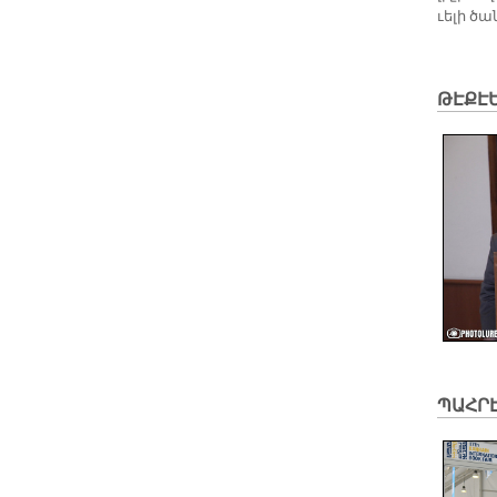
ւե­լի ծա
ԹԷՔԷ
ՊԱՀՐԷ