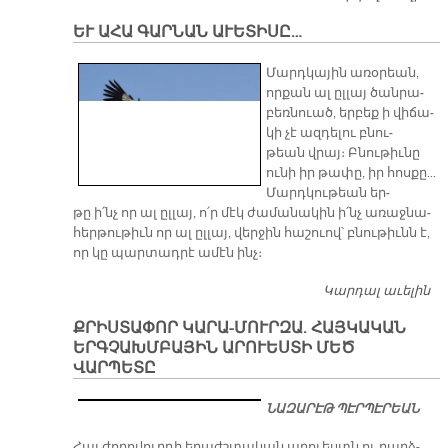
Զ
ԵՒ ԱՀԱ ԳԱՐՆԱՆ ԱՒԵՏԻՍԸ…
ԲՈ
Մ
Մարդ­կա­յին ա­ռօ­րեան,
որ­քան ալ ըլ­լայ ծան­րա­
բեռ­նուած, եր­բեք ի վի­ճա­
կի չէ ազ­դե­լու բնու­
թեան վրայ։ Բնու­թիւ­նը
ու­նի իր թա­փը, իր հոս­քը...
Մարդ­կու­թեան եր­
թը ի՛նչ որ ալ ըլ­լայ, ո՛ր մէկ ժա­մա­նա­կին ի՛նչ ա­ռաջ­նա­
հեր­թու­թիւն որ ալ ըլ­լայ, վեր­ջին հա­շուով՝ բնու­թիւնն է,
որ կը պար­տադ­րէ ա­մէն ինչ։
Կարդալ աւելին
ԵՒ
Գ
ՔՐԻՍՏԱՓՈՐ ԿԱՐԱ-ՄՈՒՐԶԱ. ՀԱՅԿԱԿԱՆ
Ա
ԵՐԳՉԱԽՄԲԱՅԻՆ ԱՐՈՒԵՍՏԻ ՄԵԾ
ՎԱՐՊԵՏԸ
ՆԱԶԱՐԷԹ ՊԷՐՊԷՐԵԱՆ
Հայ ժո­ղո­վուր­դի ե­րաժշ­տա­կան ա­րուեստն ու բարձ­