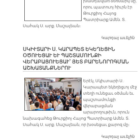
խանդավառ ձեռնարկ մը,
որու պատուոյ հիւրն էր
Թուրքիոյ Հայոց
Պատրիարք Ամեն. Տ.
Սահակ Ս. արք. Մաշալեան։
Կարդալ աւելին
Գ
Բ
ՍԿԻՒՏԱՐԻ Ս. ԿԱՐԱՊԵՏ ԵԿԵՂԵՑԻՆ
Հ
ՕԾՈՒԵՑԱՒ ԵՒ ՊԱՇՏԱՄՈՒՆՔԻ
ՎԵՐԱԲԱՑՈՒԵՑԱՒ՝ ՅԵՏ ԲԱՐԵՆՈՐՈԳՄԱՆ
ԱՇԽԱՏԱՆՔՆԵՐՈՒ
Երէկ, Սկիւտարի Ս.
Կարապետ եկեղեցւոյ մէջ
տեղի ունեցաւ օծման եւ
պաշտամունքի
վերաբացման
արարողութիւն, որուն
նախագահեց Թուրքիոյ Հայոց Պատրիարք Ամեն. Տ.
Սահակ Ս. արք. Մաշալեան, որ խօսեցաւ քարոզ մը։
Կարդալ աւելին
ՍԿ