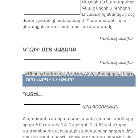
Մաշալեան նախագահեց
Գնալը կղզիի Ս. Գրիգոր
Լուսաւորիչ եկեղեցւոյ մէջ
մատուցուած կիրակնօրեայ Ս. Պատարագին, որու
ընթացքին տուաւ նաեւ օրուան պատգամը:
Կարդալ աւելին
ԱՄ
Պ
ԿՂԶԻԻ ՄԷՋ ՎԱՃԱՌՔ
Հ
Ն
Կարդալ աւելին
կղ
ԳՆ
մէ
Կ
« Սկիզբ
‹ Նախորդ
1
2
3
4
5
6
7
8
9
…
Յաջորդը ›
Վերջ »
վ
Ս.
Էջեր
ՕՐԱԿԱՐԳԻ ՆԻՒԹԵՐԸ
ԴԱՏԵԼ…
ԱՐԱ ԳՕՉՈՒՆԵԱՆ
​Հայաստանի Հանրապետութեան իշխանութիւնները
որոշած են դատել Տ.Տ. Գարեգին Բ. Ամենայն Հայոց
Կաթողիկոսը: Սա իսկապէս արտասովոր երեւոյթ մըն
է եւ միանշանակօրէն կ՚ենթադրէ գայթակղութիւն մը: