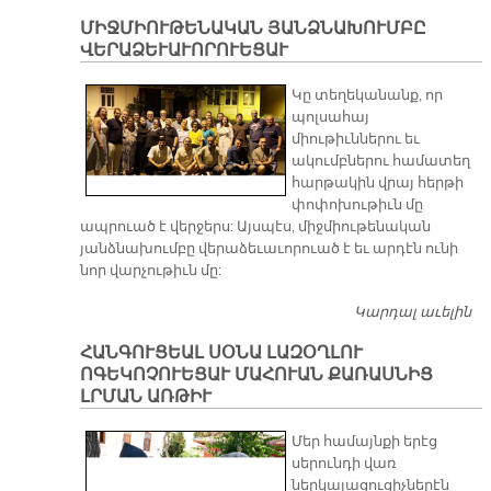
Կ
ՄԻՋՄԻՈՒԹԵՆԱԿԱՆ ՅԱՆՁՆԱԽՈՒՄԲԸ
Ե
ՎԵՐԱՁԵՒԱՒՈՐՈՒԵՑԱՒ
ՕԾ
Պ
Կը տեղեկանանք, որ
ՎԵ
պոլսահայ
Յ
միութիւններու եւ
Բ
ակումբներու համատեղ
Ա
հարթակին վրայ հերթի
փոփոխութիւն մը
ապրուած է վերջերս: Այսպէս, միջմիութենական
յանձնախումբը վերաձեւաւորուած է եւ արդէն ունի
նոր վարչութիւն մը:
Կարդալ աւելին
Մ
Յ
ՀԱՆԳՈՒՑԵԱԼ ՍՕՆԱ ԼԱԶՕՂԼՈՒ
Վ
ՈԳԵԿՈՉՈՒԵՑԱՒ ՄԱՀՈՒԱՆ ՔԱՌԱՍՆԻՑ
ԼՐՄԱՆ ԱՌԹԻՒ
Մեր համայնքի երէց
սերունդի վառ
ներկայացուցիչներէն