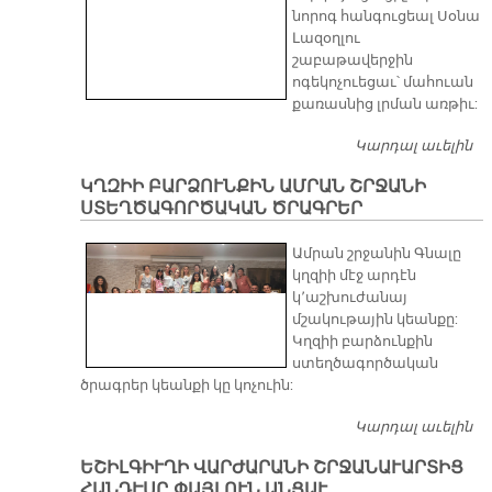
նորոգ հանգուցեալ Սօնա
Լազօղլու
շաբաթավերջին
ոգեկոչուեցաւ՝ մահուան
քառասնից լրման առթիւ:
Կարդալ աւելին
Հ
ՍՕ
ԿՂԶԻԻ ԲԱՐՁՈՒՆՔԻՆ ԱՄՐԱՆ ՇՐՋԱՆԻ
Ո
ՍՏԵՂԾԱԳՈՐԾԱԿԱՆ ԾՐԱԳՐԵՐ
Մ
Ք
Ամրան շրջանին Գնալը
ԼՐ
կղզիի մէջ արդէն
կ՚աշխուժանայ
մշակութային կեանքը:
Կղզիի բարձունքին
ստեղծագործական
ծրագրեր կեանքի կը կոչուին:
Կարդալ աւելին
Կ
Բ
ԵՇԻԼԳԻՒՂԻ ՎԱՐԺԱՐԱՆԻ ՇՐՋԱՆԱՒԱՐՏԻՑ
ԱՄ
ՀԱՆԴԷՍԸ ՓԱՅԼՈՒՆ ԱՆՑԱՒ