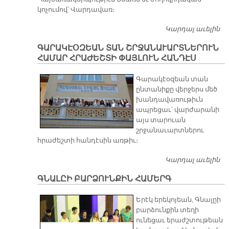
կոչումով՝ Վարդավառ։
Կարդալ աւելին
ԱՊ
Ն
ԳԱՐԱԿԷՕԶԵԱՆ ՏԱՆ ՇՐՋԱՆԱՒԱՐՏՆԵՐՈՒՆ
ՀԱՄԱՐ ՀՐԱԺԵՇՏԻ ՓԱՅԼՈՒՆ ՀԱՆԴԷՍ
Գարակէօզեան տան
ընտանիքը վերջերս մեծ
խանդավառութիւն
ապրեցաւ՝ վարժարանի
այս տարուան
շրջանաւարտներու
հրաժեշտի հանդէսին առթիւ։
Կարդալ աւելին
Գ
Շ
ԳՆԱԼԸԻ ԲԱՐՁՈՒՆՔԻՆ ՀԱՄԵՐԳ
Հ
ՓԱ
Երէկ երեկոյեան, Գնալըի
բարձունքին տեղի
ունեցաւ երաժշտութեան