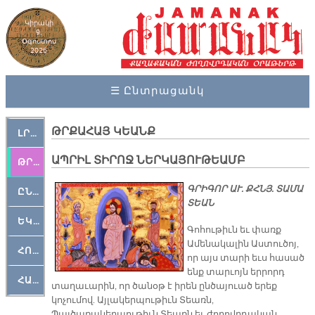
Կիրակի
9,
Օգոստոս
2026
☰ Ընտրացանկ
ԹՐՔԱՀԱՅ ԿԵԱՆՔ
ԼՐԱՀՈՍ
ԱՊՐԻԼ ՏԻՐՈՋ ՆԵՐԿԱՅՈՒԹԵԱՄԲ
ԹՐՔԱՀԱՅ ԿԵԱՆՔ
ԳՐԻԳՈՐ ԱՒ. ՔՀՆՅ. ՏԱՄԱ
ԸՆԿԵՐԱՄՇԱԿՈՒԹԱՅԻՆ
ՏԵԱՆ
ԵԿԵՂԵՑԱԿԱՆ
Գոհութիւն եւ փառք
Ամենակալին Աստուծոյ,
ՀՈԳԵՄՏԱՒՈՐ
որ այս տարի եւս հասած
ենք տարւոյն երրորդ
ՀԱՐԹԱԿ
տաղաւարին, որ ծանօթ է իրեն ընծայուած երեք
կոչումով. Այլակերպութիւն Տեառն,
Պայծառակերպութիւն Տեառն եւ ժողովրդական