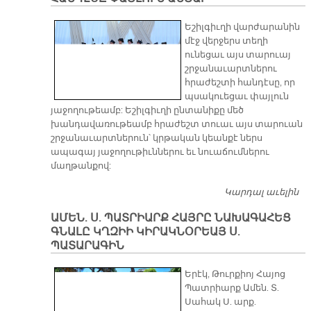
Ս
Ծ
Եշիլգիւղի վարժարանին
մէջ վերջերս տեղի
ունեցաւ այս տարուայ
շրջանաւարտներու
հրաժեշտի հանդէսը, որ
պսակուեցաւ փայլուն
յաջողութեամբ: Եշիլգիւղի ընտանիքը մեծ
խանդավառութեամբ հրաժեշտ տուաւ այս տարուան
շրջանաւարտներուն՝ կրթական կեանքէ ներս
ապագայ յաջողութիւններու եւ նուաճումներու
մաղթանքով:
Կարդալ աւելին
ԵՇ
Վ
ԱՄԵՆ. Ս. ՊԱՏՐԻԱՐՔ ՀԱՅՐԸ ՆԱԽԱԳԱՀԵՑ
Շ
ԳՆԱԼԸ ԿՂԶԻԻ ԿԻՐԱԿՆՕՐԵԱՅ Ս.
Հ
ՊԱՏԱՐԱԳԻՆ
ՓԱ
Երէկ, Թուրքիոյ Հայոց
Պատրիարք Ամեն. Տ.
Սահակ Ս. արք.