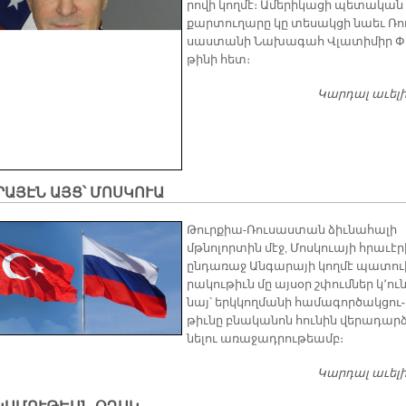
րո­վի կող­մէ։ Ա­մե­րի­կա­ցի պե­տա­կան
քար­տու­ղա­րը կը տե­սակ­ցի նաեւ Ռո
սաս­տա­նի Նա­խա­գահ Վլա­տի­միր Փ
թի­նի հետ։
Կարդալ աւել
ԱՅԷՆ ԱՅՑ՝ ՄՈՍԿՈՒԱ
Թուր­քիա-Ռու­սաս­տան ձիւ­նա­հա­լի
մթնո­լոր­տին մէջ, Մոս­կուա­յի հրա­ւէ­
ըն­դա­ռաջ Ան­գա­րա­յի կող­մէ պա­տու
րա­կու­թիւն մը այ­սօր շփում­ներ կ՚ու­
նայ՝ երկ­կող­մա­նի հա­մա­գոր­ծակ­ցու­
թիւ­նը բնա­կա­նոն հու­նին վե­րա­դարձ
նե­լու ա­ռա­ջադ­րու­թեամբ։
Կարդալ աւել