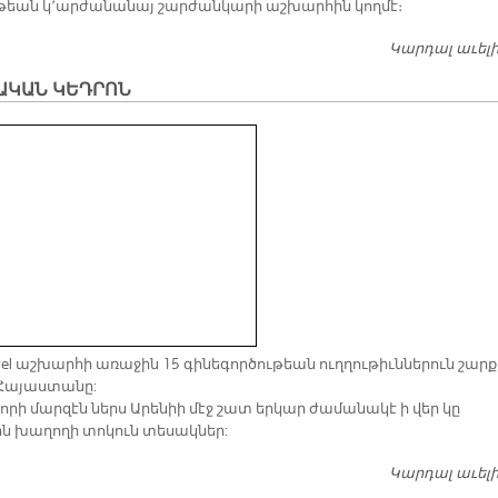
­թեան կ՚ար­ժա­նա­նայ շար­ժան­կա­րի աշ­խար­հին կող­մէ։
Կարդալ աւել
ԱԿԱՆ ԿԵԴՐՈՆ
avel աշխարհի առաջին 15 գինեգործութեան ուղղութիւններուն շարք
Հայաստանը:
որի մարզէն ներս Արենիի մէջ շատ երկար ժամանակէ ի վեր կը
ն խաղողի տոկուն տեսակներ:
Կարդալ աւել