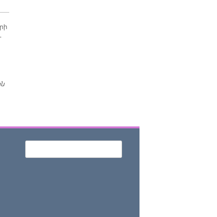
­րի
­
ին
ԱՆԳԼԻՈՅ ՆՈՐ ՎԱՐՉԱՊԵՏԸ
Որոնել
Search form