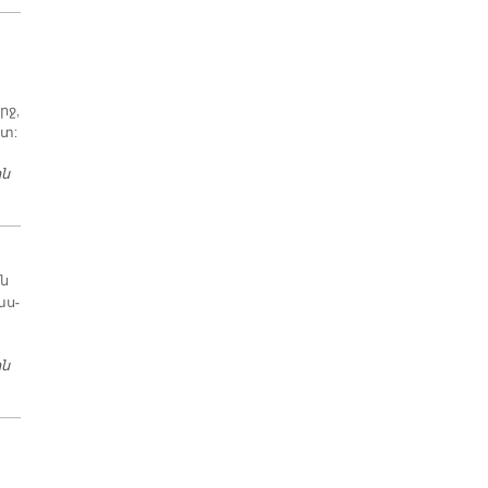
րջ,
ետ:
ին
ԲԱՐԵԿԱՄՈՒԹԵԱՆ ՕՂԱԿ
յն
աս­
ին
ՆԱԹՕ ԵՒ ՄՈՍԿՈՒԱ ՄԻՇՏ ՏԱՐԱԿԱՐԾԻՔ