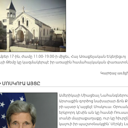
բեր 17-ին, ժա­մը 11.00-19.00-ի մի­ջեւ, Հայ Ա­ռա­քե­լա­կան Ե­կե­ղեց­ւոյ
­յի Թե­մը կը կազ­մա­կեր­պէ իր ա­ռա­ջին հա­մա­հայ­կա­կան փա­ռա­տօ­ն
Կարդալ աւել
Ի ՄՈՍԿՈՒԱ ԱՅՑԸ
Ա­մե­րի­կա­յի Միա­ցեալ Նա­հանգ­նե­րո
Ար­տա­քին գոր­ծոց նա­խա­րար Ճոն Ք
րի այ­սօր կ՚այ­ցե­լէ Մոս­կուա։ Օ­րուա
երկ­րորդ կէ­սին ան կը հաս­նի Ռու­սա
տա­նի մայ­րա­քա­ղա­քը, ուր կը հիւ­րը
կա­լուի իր պաշ­տօ­նակ­ցին՝ Սէր­կէյ Լ