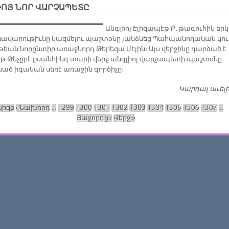
ԻՈՅ ՆՈՐ ՎԱՐՉԱՊԵՏԸ
Անգ­լիոյ Է­լի­զա­պէթ Բ. թա­գու­հին երկ
ա­վա­րու­թիւ­նը կազ­մե­լու պաշ­տօ­նը յանձ­նեց Պահ­պա­նո­ղա­կան կու
թեան նո­րըն­տիր ա­ռաջ­նորդ Թե­րե­զա Մէ­յին։ Այս վեր­ջի­նը դար­ձած է
թ Թե­չը­րէ քսան­հինգ տա­րի վերջ անգ­լիոյ վար­չա­պե­տի պաշ­տօ­նը
ծ ի­գա­կան սե­ռէ ա­ռա­ջին գոր­ծի­չը։
Կարդալ աւել
կիզբ
‹ Նախորդ
…
1299
1300
1301
1302
1303
1304
1305
1306
1307
…
Յաջորդը ›
Վերջ »