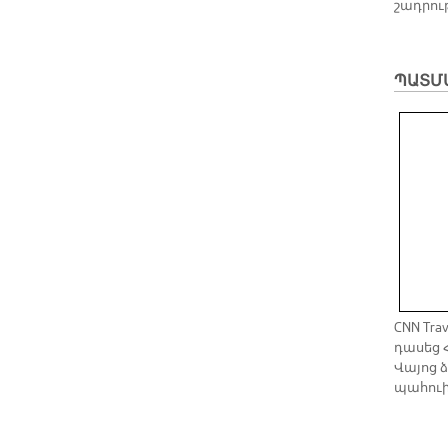
շադ­րու
ՊԱՏՄ
CNN Tr
դասեց 
Վայոց ձ
պահուի