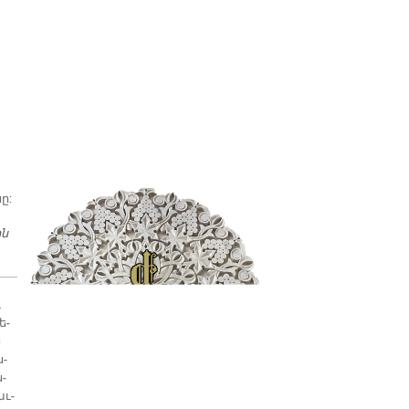
ը:
ին
ՖրանսԱՀԱՅՈՑ ԹԵՄԸ ԱՇՆԱՆ ՊԻՏԻ ԿԱԶՄԱԿԵՐՊԷ ՓԱՌԱՏՕՆ ՄԸ
ւ
ե­
ն
ս­
ն­
աւ­