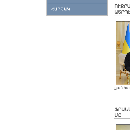
ՈՒՔՐ
ՀԱՐԹԱԿ
ԱՏՐՊ
քած հա­մ
ՖՐԱՆ
ՄԸ