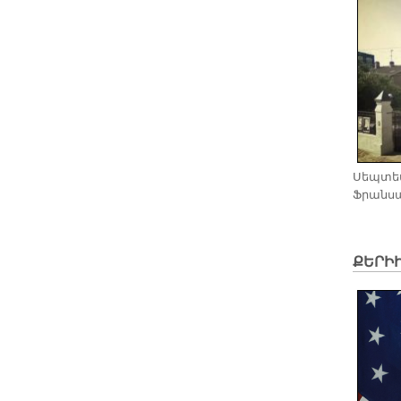
Սեպ­տեմ­
Ֆրան­սա
ՔԵՐԻ