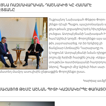
ԱՅՆԱ ՌԱԶՄԱՎԱՐԱԿԱՆ ԴԱՇՆԱԿԻՑ ԿԸ ՀԱՄԱՐԷ
ԷՅՃԱՆԸ
Ուք­րայ­նոյ Նա­խա­գահ Փեթ­րօ Փո­րո­
շեն­քօ դէ­պի Պա­քու պաշ­տօ­նա­կան 
ցե­լու­թեան շրջագ­ծով ե­րէկ հիւ­րըն­կ
լուե­ցաւ Ատր­պէյ­ճա­նի Նա­խա­գահ Ի
համ Ա­լիե­ւի կող­մէ։ Փո­րո­շեն­քօ այս ա
թիւ յայ­տա­րա­րեց, որ իր եր­կի­րը չի
ճանչ­նար Լեռ­նա­յին Ղա­րա­բա­ղը ու
կ՚ող­ջու­նէ Ատր­պէյ­ճա­նի նման դիր­քո
րո­շու­մը Խրի­մի հար­ցին շուրջ։ «Ա­զա­
տու­թիւն» ռա­տիօ­կա­յա­նի հա­ղոր­դու
նե­րով, Պա­քուի մէջ Ա­լիե­ւի հետ սար­
ա­տեղ մամ­լոյ ա­սու­լի­սին ըն­թաց­քին Փո­րո­շեն­քօ ը­սաւ.
Կարդալ աւել
ՍԱՀԱՅՈՑ ԹԵՄԸ ԱՇՆԱՆ ՊԻՏԻ ԿԱԶՄԱԿԵՐՊԷ ՓԱՌԱՏՕ