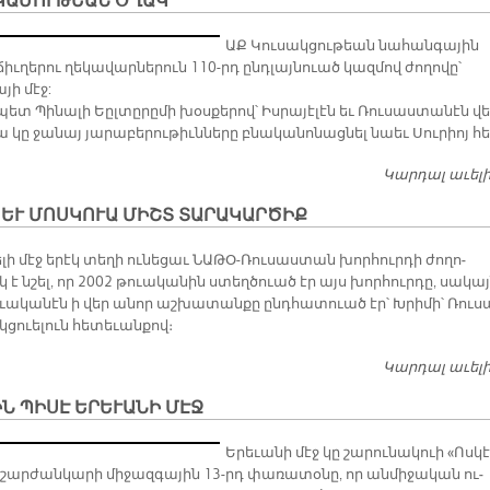
ԿԱՄՈՒԹԵԱՆ ՕՂԱԿ
ԱՔ Կուսակցութեան նահանգային
իւղերու ղեկավարներուն 110-րդ ընդլայնուած կազմով ժողովը՝
յի մէջ:
ետ Պինալի Եըլտըրըմի խօսքերով՝ Իսրայէլէն եւ Ռուսաստանէն վե
ա կը ջանայ յարաբերութիւնները բնականոնացնել նաեւ Սուրիոյ հ
Կարդալ աւել
 ԵՒ ՄՈՍԿՈՒԱ ՄԻՇՏ ՏԱՐԱԿԱՐԾԻՔ
­լի մէջ ե­րէկ տե­ղի ու­նե­ցաւ ՆԱ­ԹՕ-Ռու­սաս­տան խոր­հուր­դի ժո­ղո­
կ է նշել, որ 2002 թուա­կա­նին ստեղ­ծուած էր այս խոր­հուր­դը, սա­կա
ւա­կա­նէն ի վեր ա­նոր աշ­խա­տան­քը ընդ­հա­տուած էր՝ Խրի­մի՝ Ռու­ս
ցուե­լուն հե­տե­ւան­քով։
Կարդալ աւել
Ն ՊԻՍԷ ԵՐԵՒԱՆԻ ՄԷՋ
Ե­րե­ւա­նի մէջ կը շա­րու­նա­կուի «Ոս­կէ
շար­ժան­կա­րի մի­ջազ­գա­յին 13-րդ փա­ռա­տօ­նը, որ ան­մի­ջա­կան ու­