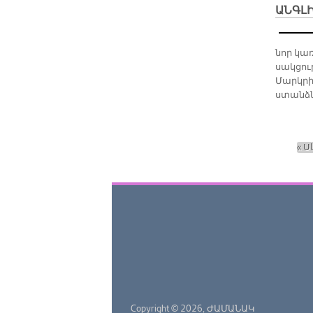
ԱՆԳԼ
նոր կա­ռ
սակ­ցու­
Մարկ­րի
ստանձ­նա
« Ս
Էջեր
Copyright © 2026,
ԺԱՄԱՆԱԿ