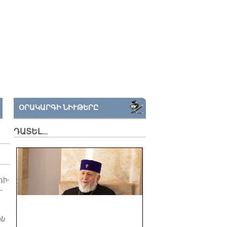
ՕՐԱԿԱՐԳԻ ՆԻՒԹԵՐԸ
ԴԱՏԵԼ…
դի­
­
ին
ԲԱԶՄԱԿՈՂՄԱՆԻ ՔՆՆԱՐԿՈՒՄ