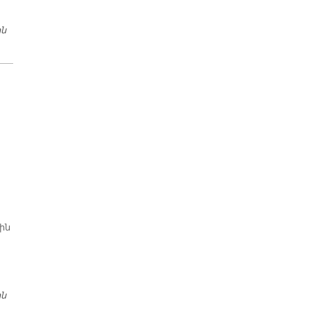
ին
ԺԱԳԼԻՆ ՊԻՍԷ ԵՐԵՒԱՆԻ ՄԷՋ
ին
ին
ՊԱՏՄԱԿԱՆ ԿԵԴՐՈՆ