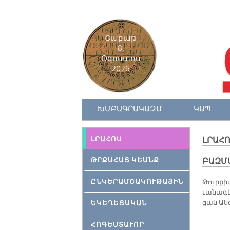
Շաբաթ
8,
Օգոստոս
2026
ԽՄԲԱԳՐԱԿԱԶՄ
ԿԱՊ
ԼՐԱՀՈՍ
ԼՐԱՀ
ԹՐՔԱՀԱՅ ԿԵԱՆՔ
ԲԱԶՄ
ԸՆԿԵՐԱՄՇԱԿՈՒԹԱՅԻՆ
Թուր­քի
ւա­նա­գէ
ցան Ան­գ
ԵԿԵՂԵՑԱԿԱՆ
ՀՈԳԵՄՏԱՒՈՐ