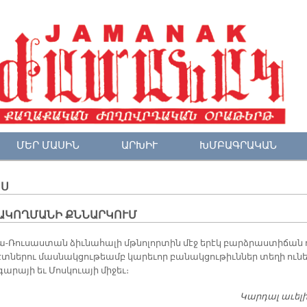
ՄԵՐ ՄԱՍԻՆ
ԱՐԽԻՒ
ԽՄԲԱԳՐԱԿԱՆ
ՈՍ
ԱԿՈՂՄԱՆԻ ՔՆՆԱՐԿՈՒՄ
ա-Ռու­սաս­տան ձիւ­նա­հա­լի մթնո­լոր­տին մէջ ե­րէկ բարձ­րաս­տի­ճան 
տ­նե­րու մաս­նակ­ցու­թեամբ կա­րե­ւոր բա­նակ­ցու­թիւն­ներ տե­ղի ու­նե
ա­րա­յի եւ Մոս­կուա­յի մի­ջեւ։
Կարդալ աւել