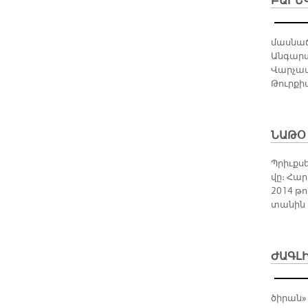
ԲԱՐԵ
մասնաճ
Անգարա
Վարչապ
Թուրքի
ՆԱԹՕ
Պրիւք­սե
վը։ Հար
2014 թո
տա­նին կ
ԺԱԳԼԻ
ծի­րան» 