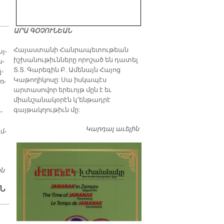
ԱՐԱ ԳՕՉՈՒՆԵԱՆ
​Հայաստանի Հանրապետութեան
այ­
իշխանութիւնները որոշած են դատել
ա­
Տ.Տ. Գարեգին Բ. Ամենայն Հայոց
լ­
Կաթողիկոսը: Սա իսկապէս
ռ­
արտասովոր երեւոյթ մըն է եւ
միանշանակօրէն կ՚ենթադրէ
գայթակղութիւն մը:
­
Կարդալ աւելին
Դատել…
մ­
ին
ՈՒՔՐԱՅՆԱ ՌԱԶՄԱՎԱՐԱԿԱՆ ԴԱՇՆԱԿԻՑ ԿԸ ՀԱՄԱՐԷ
ԱՏՐՊԷՅՃԱՆԸ
Ն