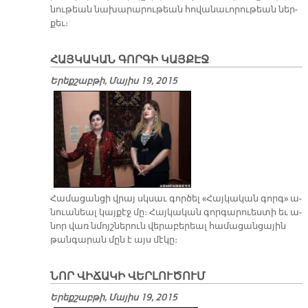
նու­թեան նա­խա­րա­րու­թեան հո­վա­նա­ւո­րու­թեան ներ­
քեւ։
ՀԱՅԿԱԿԱՆ ԳՈՐԳԻ ԿԱՅՔԷՋ
Երեքշաբթի, Մայիս 19, 2015
Հա­մա­ցան­ցի վրայ սկսաւ գոր­ծել «Հայ­կա­կան գորգ» ա­
նուա­նեալ կայ­քէջ մը։ Հայ­կա­կան գոր­գա­րուես­տի եւ ա­
նոր վառ նմոյշ­նե­րուն վե­րա­բե­րեալ հա­մա­ցան­ցա­յին
թան­գա­րան մըն է այս մէ­կը։
ՆՈՐ ՎԻՃԱԿԻ ՎԵՐԼՈՒԾՈՒՄ
Երեքշաբթի, Մայիս 19, 2015