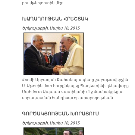
րու մթնո­լոր­տին մէջ։
ԽԱՂԱՂՈՒԹԵԱՆ ՀՐԵՇՏԱԿ
Երկուշաբթի, Մայիս 18, 2015
Հռոմի Սրբազան Քահանայապետը շաբաթավերջին
Ս. Աթոռին մօտ հիւրընկալեց Պաղեստինի ղեկավարը:
Մահմուտ Ապպաս Վատիկանի մէջ մասնակցեցաւ
սրբադասման հանդիսաւոր արարողութեան:
ԳՈՐԾԱԿՑՈՒԹԵԱՆ ԽՈՐԱՑՈՒՄ
Երկուշաբթի, Մայիս 18, 2015