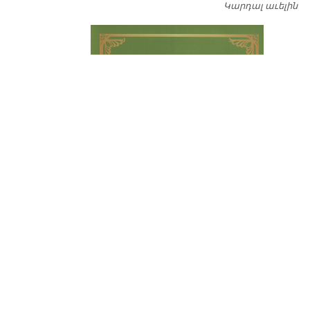
Կարդալ աւելին
Դ