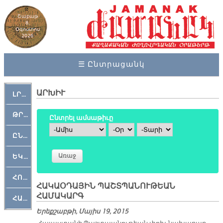
Շաբաթ
8,
Օգոստոս
2026
☰ Ընտրացանկ
ԱՐԽԻՒ
ԼՐԱՀՈՍ
ԹՐՔԱՀԱՅ ԿԵԱՆՔ
Ընտրել ամսաթիւը
Ամիս
Օր
Տարի
ԸՆԿԵՐԱՄՇԱԿՈՒԹԱՅԻՆ
ԵԿԵՂԵՑԱԿԱՆ
ՀՈԳԵՄՏԱՒՈՐ
ՀԱԿԱՕԴԱՅԻՆ ՊԱՇՏՊԱՆՈՒԹԵԱՆ
ՀԱՄԱԿԱՐԳ
ՀԱՐԹԱԿ
Երեքշաբթի, Մայիս 19, 2015