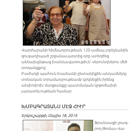
Վարժարանի հիմնադրութեան 120-ամեայ յոբելեանին
զուգադիպած շրջանաւարտից օրը ստեղծեց
աննախընթաց խանդավառութիւն՝ սերունդներու մեծ
տողանցքով:
Բաժակի պահուն Էսաեանի ընտանիքին անդամները
տօնական տրամադրութեամբ կրկնեցին իրենց
անփոփոխ մաղթանքը պատմական կրթօճախի
յարատեւութեան համար:
ԽՄԲԱԳՐԱՏԱՆՍ ՄԷՋ ՀԻՒՐ
Երկուշաբթի, Մայիս 18, 2015
Ֆրան­սա­ցի լրագ­
րող Թո­մաս Վա­