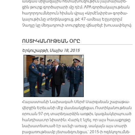
ան­գամ մի­ջա­զա­յին հե­տա­խու­զու­թիւն յայ­տա­րա­րե­
ցին թուրք գոր­ծա­րա­րի մը դէմ։ APA գոր­ծա­կա­լու­թեան
հա­ղոր­դում­նե­րուն հի­ման վրայ «Ար­մէնփ­րէս» գոր­ծա­
կա­լու­թիւ­նը տե­ղե­կա­ցուց, թէ 47-ա­մեայ Եըլ­տը­րըմ
Չաղ­լը կը մե­ղադ­րուի տուր­քե­րը վճա­րե­լէ խու­սա­փե­լով։
ՈՍՏԻԿԱՆՈՒԹԵԱՆ ՕՐԸ
Երկուշաբթի, Մայիս 18, 2015
Հա­յաս­տա­նի Նա­խա­գահ Սերժ Սարգ­սեան շա­բա­թա­
վեր­ջին Ե­րե­ւա­նի մէջ մաս­նակ­ցե­ցաւ Ոս­տի­կա­նու­թեան
օ­րուան 97-րդ տա­րե­դար­ձին առ­թիւ կազ­մա­կեր­պուած
հան­դի­սա­ւոր նիս­տին։ Հարկ է նշել, որ այս հա­ւա­քոյ­թը
նա­խա­տե­սուած էր ա­ւե­լի ա­ռաջ, սա­կայն այս տա­րի
բա­ցա­ռու­թեամբ յե­տաձ­գուե­ցաւ՝ 2015-ի ո­գե­կո­չում­նե­