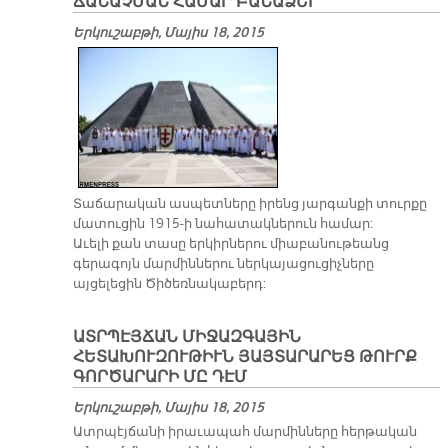
ՃԱՆԱՉՄԱՆ ՀԱՄԱՐ ԲԱՆԱՁԵՒ
Երկուշաբթի, Մայիս 18, 2015
Տաճարական ասպետները իրենց յարգանքի տուրքը
մատուցին 1915-ի նահատակներուն համար:
Աւելի քան տասը երկիրներու միաբանութեանց
գերագոյն մարմիններու ներկայացուցիչները
այցելեցին Ծիծեռնակաբերդ:
ԱՏՐՊԷՅՃԱՆ ՄԻՋԱԶԳԱՅԻՆ
ՀԵՏԱԽՈՒԶՈՒԹԻՒՆ ՅԱՅՏԱՐԱՐԵՑ ԹՈՒՐՔ
ԳՈՐԾԱՐԱՐԻ ՄԸ ԴԷՄ
Երկուշաբթի, Մայիս 18, 2015
Ատր­պէյ­ճա­նի ի­րա­ւա­պահ մար­մին­նե­րը հեր­թա­կան