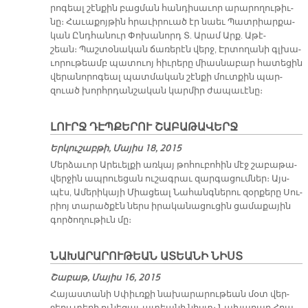
րո­գեալ շէն­քին բաց­ման հան­դի­սա­ւոր ա­րա­րո­ղու­թիւ­
նը։ Հա­ւա­քոյ­թին հրա­ւի­րուած էր նաեւ Պատ­րիար­քա­
կան Ընդ­հա­նուր Փո­խա­նորդ Տ. Ա­րամ Արք. Ա­թէ­
շեան։ Պաշ­տօ­նա­կան ճա­ռե­րէն վերջ, Էր­տո­ղա­նի գլխա­
ւո­րու­թեամբ պա­տուոյ հիւ­րե­րը միաս­նա­բար հա­տե­ցին
վե­րա­նո­րո­գեալ պատ­մա­կան շէն­քի մուտ­քին պար­
զուած խորհրդան­շա­կան կար­միր ժա­պա­ւէ­նը։
ԼՈՒՐՋ ԴԷՊՔԵՐՈՒ ՇԱԲԱԹԱՎԵՐՋ
Երկուշաբթի, Մայիս 18, 2015
Մեր­ձա­ւոր Ա­րե­ւել­քի առ­կայ թո­հու­բո­հին մէջ շա­բա­թա­
վեր­ջին ապ­րուե­ցան ու­շագ­րաւ զար­գա­ցում­ներ։ Այս­
պէս, Ա­մե­րի­կա­յի Միա­ցեալ Նա­հանգ­նե­րու զօր­քե­րը Սու­
րիոյ տա­րած­քէն ներս ի­րա­կա­նա­ցու­ցին ցա­մա­քա­յին
գոր­ծո­ղու­թիւն մը։
ՆԱԽԱՐԱՐՈՒԹԵԱՆ ԱՏԵԱՆԻ ՆԻՍՏ
Շաբաթ, Մայիս 16, 2015
Հա­յաս­տա­նի Սփիւռ­քի նա­խա­րա­րու­թեան մօտ վեր­
ջերս տե­ղի ու­նե­ցաւ ա­տեա­նի նիստ։ Նա­խա­րար Հրա­