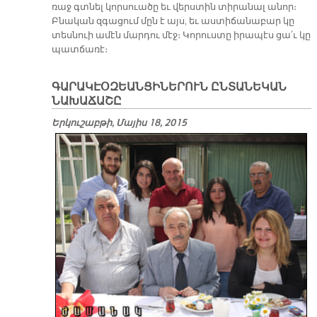
ռաջ գտնել կորսուա­ծը եւ վերս­տին տի­րա­նալ ա­նոր։
Բնա­կան զգա­ցում մըն է այս, եւ աս­տի­ճա­նա­բար կը
տես­նուի ա­մէն մար­դու մէջ։ Կո­րուս­տը ի­րա­պէս ցա՛ւ կը
պատ­ճա­ռէ։
ԳԱՐԱԿԷՕԶԵԱՆՑԻՆԵՐՈՒՆ ԸՆՏԱՆԵԿԱՆ
ՆԱԽԱՃԱՇԸ
Երկուշաբթի, Մայիս 18, 2015