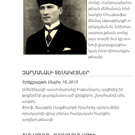
տօ­նը։ Հան­րա­պե­տու­
թեան մե­ծա­նուն հիմ­
նա­դիր Մուս­թա­ֆա
Քե­մալ Ա­թա­թիւր­քի ո­
գե­կոչ­ման եւ Ե­րի­տա­
սար­դու­թեան տօ­նը
այս տա­րի եւս կը տօ­
նուի քա­ղա­քա­ցիա­
կան խոր գի­տակ­ցու­
թեամբ։
ԶԱՐՄԱՆԱԼԻ ՏԵՍԱԿԷՏՆԵՐ
Երեքշաբթի, Մայիս 19, 2015
Ամերիկացի պատմաբանը Իսթանպուլ այցելեց իր
թրքերէնի թարգմանուած գիրքերու շնորհանդէսին
առթիւ:
Փրոֆ. Ճասթին ՄաքՔարթի հրահրիչ պնդումներ
օրակարգի վրայ բերաւ հայկական հարցին
առընչութեամբ: