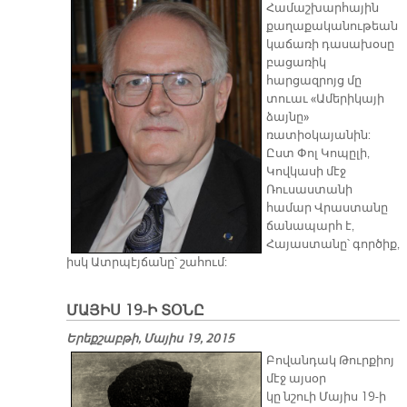
Համաշխարհային
քաղաքականութեան
կաճառի դասախօսը
բացառիկ
հարցազրոյց մը
տուաւ «Ամերիկայի
ձայնը»
ռատիօկայանին:
Ըստ Փոլ Կոպըլի,
Կովկասի մէջ
Ռուսաստանի
համար Վրաստանը
ճանապարհ է,
Հայաստանը՝ գործիք,
իսկ Ատրպէյճանը՝ շահում:
ՄԱՅԻՍ 19-Ի ՏՕՆԸ
Երեքշաբթի, Մայիս 19, 2015
Բո­վան­դակ Թուր­քիոյ
մէջ այ­սօր
կը նշուի Մա­յիս 19-ի