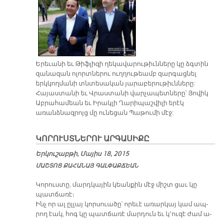
Երեւանի եւ Թիֆլիզի ղեկավարութիւնները կը ձգտին
զանազան ոլորտներու ուղղութեամբ զարգացնել
երկկողմանի տնտեսական յարաբերութիւնները:
Հայաստանի եւ Վրաստանի վարչապետները՝ Յովիկ
Աբրահամեան եւ Իրակլի Ղարիպաշվիլի երէկ
առանձնազրոյց մը ունեցան Պաթումի մէջ:
ԿՈՐՈՒՍՏՆԵՐՈՒ ԱՐԳԱՍԻՔԸ
Երկուշաբթի, Մայիս 18, 2015
ՄԱՇ­ՏՈՑ ՔԱ­ՀԱ­ՆԱՅ ԳԱԼ­ՓԱՔ­ՃԵԱՆ
Կո­րուս­տը, մարդ­կա­յին կեան­քին մէջ միշտ ցաւ կը
պատ­ճա­ռէ։
Ինչ որ ալ ըլ­լայ կոր­սուա­ծը՝ ո­րե­ւէ ա­ռար­կայ կամ ապ­
րող էակ, հոգ կը պատ­ճա­ռէ մար­դուն եւ կ՚ու­զէ ժամ ա­