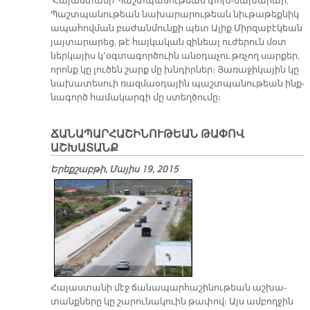
Հա­յաս­տա­նի Պաշտ­պա­նու­թեան փոխ-նա­խա­րար,
Պաշտ­պա­նու­թեան նա­խա­րա­րու­թեան նիւ­թա­թեք­նիկ
ա­պա­հով­ման բա­ժան­մուն­քի պետ Ա­լիք Միր­զա­բէկեան
յայ­տա­րա­րեց, թէ հայ­կա­կան զի­նեալ ու­ժե­րուն մօտ
ներ­կա­յիս կ՚օգ­տա­գոր­ծուին ա­նօ­դա­չու թռչող սար­քեր,
ո­րոնք կը լուծ­են շարք մը խնդիր­ներ։ Յա­ռա­ջի­կա­յին կը
նա­խա­տե­սուի ռազ­մաօ­դա­յին պաշտ­պա­նու­թեան ինք­
նա­գործ հա­մա­կար­գի մը ստեղ­ծու­մը։
ՃԱՆԱՊԱՐՀԱՇԻՆՈՒԹԵԱՆ ԹԱՓՈՎ
ԱՇԽԱՏԱՆՔ
Երեքշաբթի, Մայիս 19, 2015
Հա­յաս­տա­նի մէջ ճա­նա­պար­հա­շի­նու­թեան աշ­խա­
տանք­նե­րը կը շա­րու­նա­կուին թա­փով։ Այս ամ­բող­ջին