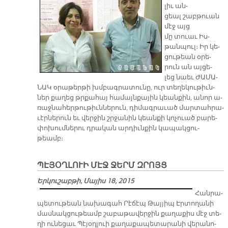
լիւ ան­
ցեալ շաբթուան
մէջ այց
մը տուաւ Իս­
թան­պուլ։ Իր կե­
ցու­թեան օ­րե­
րուն ան այ­ցե­
լեց նաեւ ԺԱ­ՄԱ­
ՆԱԿ օ­րա­թեր­թի խմբագ­րա­տու­նը, ուր տե­ղե­կու­թիւն­
ներ քա­ղեց թրքա­հայ հա­մա­յն­քա­յին կեան­քին, ա­նոր ա­
ռաջ­նա­հեր­թու­թիւն­նե­րուն, դի­մագ­րա­ւած մար­տահ­րա­
ւէր­նե­րուն եւ վեր­ջին շրջա­նին կեան­քի կո­չուած բա­րե­
փո­խում­նե­րու դրա­կան ար­դիւն­քին կա­պակ­ցու­
թեամբ։
ՊԷՅՕՂԼՈՒԻ ՄԷՋ ՋԵՐՄ ԶՐՈՅՑ
Երկուշաբթի, Մայիս 18, 2015
Հան­րա­
պե­տու­թեան նա­խա­գահ Րէ­ճէպ Թայ­յիպ Էր­տո­ղա­նի
մաս­նակ­ցու­թեամբ շա­բա­թա­վեր­ջին քա­ղա­քիս մէջ տե­
ղի ու­նե­ցաւ Պէ­յօղ­լուի քա­ղա­քա­պե­տա­րա­նի վե­րա­նո­