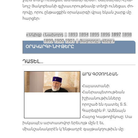
նոյշ Յա­կո­բեա­նի գլխա­ւո­րու­թեամբ տե­ղի ու­նե­ցաւ ժո­
ղո­վը, ո­րու ըն­թաց­քին օ­րա­կար­գի վրայ ե­կան շարք մը
հար­ցեր։
« Սկիզբ
‹ Նախորդ
…
1893
1894
1895
1896
1897
1898
Էջեր
1899
1900
1901
…
Յաջորդը ›
Վերջ »
ՕՐԱԿԱՐԳԻ ՆԻՒԹԵՐԸ
ԴԱՏԵԼ…
ԱՐԱ ԳՕՉՈՒՆԵԱՆ
​Հայաստանի
Հանրապետութեան
իշխանութիւնները
որոշած են դատել Տ.Տ.
Գարեգին Բ. Ամենայն
Հայոց Կաթողիկոսը: Սա
իսկապէս արտասովոր երեւոյթ մըն է եւ
միանշանակօրէն կ՚ենթադրէ գայթակղութիւն մը: