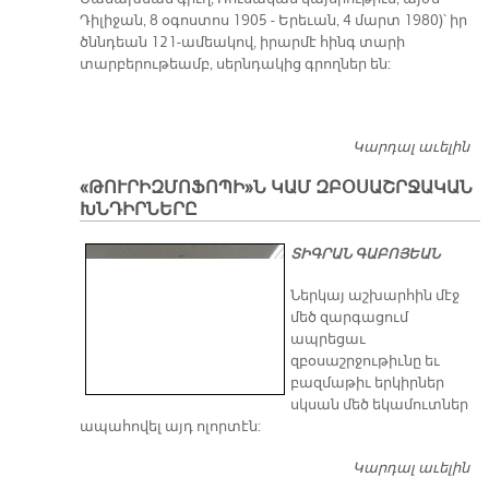
Դիլիջան, 8 օգոստոս 1905 - Երեւան, 4 մարտ 1980)՝ իր
ծննդեան 121-ամեակով, իրարմէ հինգ տարի
տարբերութեամբ, սերնդակից գրողներ են:
Կարդալ աւելին
Շ
ԵՒ
«ԹՈՒՐԻԶՄՈՖՈՊԻ»Ն ԿԱՄ ԶԲՕՍԱՇՐՋԱԿԱՆ
Ա
ԽՆԴԻՐՆԵՐԸ
ՏԻԳՐԱՆ ԳԱԲՈՅԵԱՆ
Ներկայ աշխարհին մէջ
մեծ զարգացում
ապրեցաւ
զբօսաշրջութիւնը եւ
բազմաթիւ երկիրներ
սկսան մեծ եկամուտներ
ապահովել այդ ոլորտէն:
Կարդալ աւելին
«