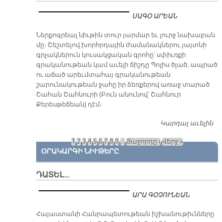
Ի
ՍԱԳՕ ԱՐԵԱՆ
Կ
ԵՒ
Ներքոգրեալ նիւթին տուր յարմար եւ լուրջ նախաբան
Շ
մը։ Շեշտելով խորհրդային ժամանակներու յայտնի
Է»
գրչակներուն կուսակցական գրոհը՝ սփիւռքի
գրականութեան կամ աւելի ճիշդը Պոլիս ծլած, ապրած
ու աճած արեւմտահայ գրականութեան
շարունակութեան ջահը իր ձեռքերով առաջ տարած
Շահան Շահնուրի (Բուն անունով՝ Շահնուր
Քերեսթեճեան) դէմ։
Կարդալ աւելին
Շ
Շա
1
2
3
4
5
6
7
8
9
…
Յաջորդը ›
Վերջ »
«Ա
Էջեր
ՕՐԱԿԱՐԳԻ ՆԻՒԹԵՐԸ
գր
յօ
առ
ԴԱՏԵԼ…
«Պ
Չ
ԱՐԱ ԳՕՉՈՒՆԵԱՆ
ԻՆ
ԳՐ
​Հայաստանի Հանրապետութեան իշխանութիւնները