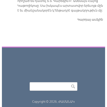
որոշած են դատել Տ.Տ. Գարեգին Բ. Ամենայն Հայոց
Կաթողիկոսը: Սա իսկապէս արտասովոր երեւոյթ մըն
է եւ միանշանակօրէն կ՚ենթադրէ գայթակղութիւն մը:
Կարդալ աւելին
Դ
Որոնել
Search form
Copyright © 2026,
ԺԱՄԱՆԱԿ