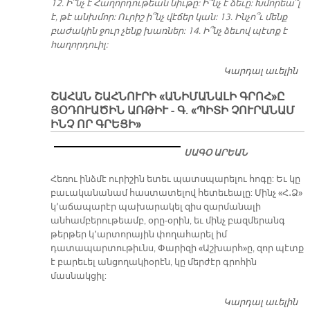
12. Ի՞նչ է Հաղորդութեան նիւթը: Ի՞նչ է ձեւը: Խմորեա՞լ
է, թէ անխմոր: Ուրիշ ի՞նչ վէճեր կան: 13. Ինչո՞ւ մենք
բաժակին ջուր չենք խառներ: 14. Ի՞նչ ձեւով պէտք է
հաղորդուիլ:
Կարդալ աւելին
Ս
Հ
ՇԱՀԱՆ ՇԱՀՆՈՒՐԻ «ԱՆԻՄԱՆԱԼԻ ԳՐՈՀ»Ը
ՅՕԴՈՒԱԾԻՆ ԱՌԹԻՒ - Գ. «ՊԻՏԻ ՉՈՒՐԱՆԱՄ
ԻՆՉ ՈՐ ԳՐԵՑԻ»
ՍԱԳՕ ԱՐԵԱՆ
Հեռու ինձմէ ուրիշին ետեւ պատսպարելու հոգը: Եւ կը
բաւականանամ հաստատելով հետեւեալը: Մինչ «Հ․Ձ»
կ՚աճապարէր պախարակել զիս զարմանալի
անհամբերութեամբ, օրը-օրին, եւ մինչ բազմերանգ
թերթեր կ՚արտորային փողահարել իմ
դատապարտութիւնս, Փարիզի «Աշխարհ»ը, զոր պէտք
է բարեւել անցողակիօրէն, կը մերժէր գրոհին
մասնակցիլ:
Կարդալ աւելին
Շ