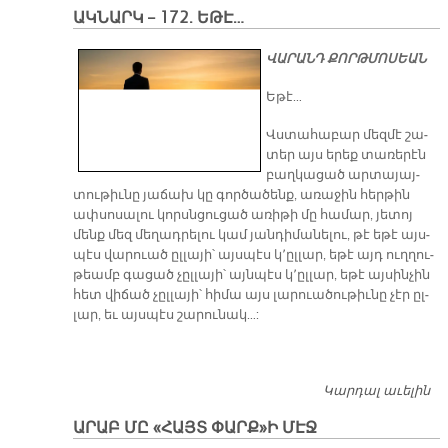
Կ
ԱԿՆԱՐԿ – 172. ԵԹԷ…
Զ
Խ
ՎԱՐԱՆԴ ՔՈՐԹՄՈՍԵԱՆ
Ե­թէ…
Վստա­հա­բար մեզ­մէ շա­
տեր այս ե­րեք տա­ռե­րէն
բաղ­կա­ցած ար­տա­յայ­
տու­թիւ­նը յա­ճախ կը գոր­ծա­ծենք, ա­ռա­ջին հեր­թին
ափսո­սա­լու կորսն­ցու­ցած ա­ռի­թի մը հա­մար, յե­տոյ
մենք մեզ մե­ղադ­րե­լու կամ յան­դի­մա­նե­լու, թէ ե­թէ այս­
պէս վա­րուած ըլ­լա­յի՝ այս­պէս կ՚ըլ­լար, ե­թէ այդ ուղ­ղու­
թեամբ գա­ցած չըլ­լա­յի՝ այն­պէս կ՚ըլ­լար, ե­թէ այ­սին­չին
հետ վի­ճած չըլ­լա­յի՝ հի­մա այս լա­րուա­ծու­թիւ­նը չէր ըլ­
լար, եւ այս­պէս շա­րու­նակ…:
Կարդալ աւելին
Ա
– 1
ԱՐԱԲ ՄԸ «ՀԱՅՏ ՓԱՐՔ»Ի ՄԷՋ
Ե