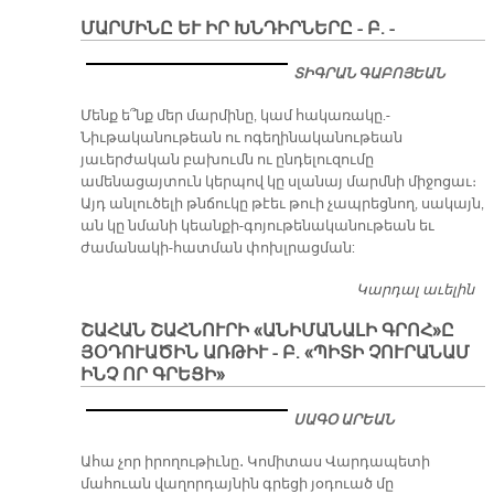
Շա
ՄԱՐՄԻՆԸ ԵՒ ԻՐ ԽՆԴԻՐՆԵՐԸ - Բ. -
«Ա
գր
ՏԻԳՐԱՆ ԳԱԲՈՅԵԱՆ
յօ
առ
Մենք ե՞նք մեր մարմինը, կամ հակառակը.-
«Պ
Նիւթականութեան ու ոգեղինականութեան
Չ
յաւերժական բախումն ու ընդելուզումը
ԻՆ
ամենացայտուն կերպով կը սլանայ մարմնի միջոցաւ։
ԳՐ
Այդ անլուծելի թնճուկը թէեւ թուի չապրեցնող, սակայն,
ան կը նմանի կեանքի-գոյութենականութեան եւ
ժամանակի-հատման փոխլրացման:
Կարդալ աւելին
ՄԱ
ԻՐ
ՇԱՀԱՆ ՇԱՀՆՈՒՐԻ «ԱՆԻՄԱՆԱԼԻ ԳՐՈՀ»Ը
Խ
ՅՕԴՈՒԱԾԻՆ ԱՌԹԻՒ - Բ. «ՊԻՏԻ ՉՈՒՐԱՆԱՄ
- Բ.
ԻՆՉ ՈՐ ԳՐԵՑԻ»
ՍԱԳՕ ԱՐԵԱՆ
Ահա չոր իրողութիւնը․ Կոմիտաս Վարդապետի
մահուան վաղորդայնին գրեցի յօդուած մը