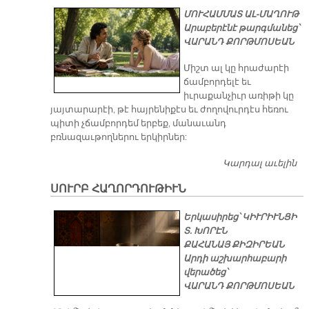
ՄՈՒՀԱՄՄԱՏ ԱԼ-ՄԱՂՈՒԹ
Արաբերէնէ թարգմանեց՝
ՎԱՐԱՆԴ ՔՈՐԹՄՈՍԵԱՆ
Միշտ ալ կը հրաժարէի
ճամբորդելէ եւ
իւրաքանչիւր առիթի կը
յայտարարէի, թէ հայրենիքէս եւ ժողովուրդէս հեռու
պիտի չճամբորդեմ երբեք, մանաւանդ
բռնազաւթողներու երկիրներ:
Կարդալ աւելին
Ա
Մ
ՍՈՒՐԲ ՀԱՂՈՐԴՈՒԹԻՒՆ
«Հ
Փ
Երկասիրեց՝ ԿԻՒՐԻՒՆՑԻ
Մ
Տ. ԽՈՐԷՆ
ՔԱՀԱՆԱՅ ՔԻԶԻՐԵԱՆ
Արդի աշխարհաբարի
վերածեց՝
ՎԱՐԱՆԴ ՔՈՐԹՄՈՍԵԱՆ