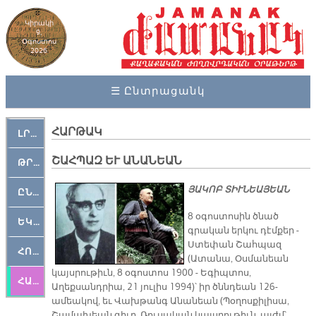
Կիրակի
9,
Օգոստոս
2026
☰ Ընտրացանկ
ՀԱՐԹԱԿ
ԼՐԱՀՈՍ
ՇԱՀՊԱԶ ԵՒ ԱՆԱՆԵԱՆ
ԹՐՔԱՀԱՅ ԿԵԱՆՔ
ՅԱԿՈԲ ՏԻՒՆԵԱՅԵԱՆ
ԸՆԿԵՐԱՄՇԱԿՈՒԹԱՅԻՆ
​8 օգոստոսին ծնած
ԵԿԵՂԵՑԱԿԱՆ
գրական երկու դէմքեր -
Ստեփան Շահպազ
ՀՈԳԵՄՏԱՒՈՐ
(Ատանա, Օսմանեան
կայսրութիւն, 8 օգոստոս 1900 - Եգիպտոս,
ՀԱՐԹԱԿ
Աղեքսանդրիա, 21 յուլիս 1994)՝ իր ծննդեան 126-
ամեակով, եւ Վախթանգ Անանեան (Պօղոսքիլիսա,
Շամախեան գիւղ, Ռուսական կայսրութիւն, այժմ՝