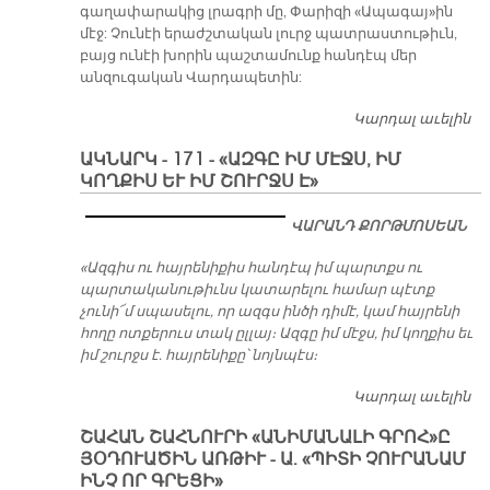
գաղափարակից լրագրի մը, Փարիզի «Ապագայ»ին
մէջ: Չունէի երաժշտական լուրջ պատրաստութիւն,
բայց ունէի խորին պաշտամունք հանդէպ մեր
անզուգական Վարդապետին:
Կարդալ աւելին
Շ
Շա
ԱԿՆԱՐԿ - 171 - «ԱԶԳԸ ԻՄ ՄԷՋՍ, ԻՄ
«Ա
ԿՈՂՔԻՍ ԵՒ ԻՄ ՇՈՒՐՋՍ Է»
գր
յօ
ՎԱՐԱՆԴ ՔՈՐԹՄՈՍԵԱՆ
առ
«Պ
«Ազգիս ու հայրենիքիս հանդէպ իմ պարտքս ու
Չ
պարտականութիւնս կատարելու համար պէտք
ԻՆ
չունի՜մ սպասելու, որ ազգս ինծի դիմէ, կամ հայրենի
ԳՐ
հողը ոտքերուս տակ ըլլայ։ Ազգը իմ մէջս, իմ կողքիս եւ
իմ շուրջս է. հայրենիքը՝ նոյնպէս։
Կարդալ աւելին
Ա
- 1
ՇԱՀԱՆ ՇԱՀՆՈՒՐԻ «ԱՆԻՄԱՆԱԼԻ ԳՐՈՀ»Ը
«
ՅՕԴՈՒԱԾԻՆ ԱՌԹԻՒ - Ա. «ՊԻՏԻ ՉՈՒՐԱՆԱՄ
Ի
ԻՆՉ ՈՐ ԳՐԵՑԻ»
ՄԷ