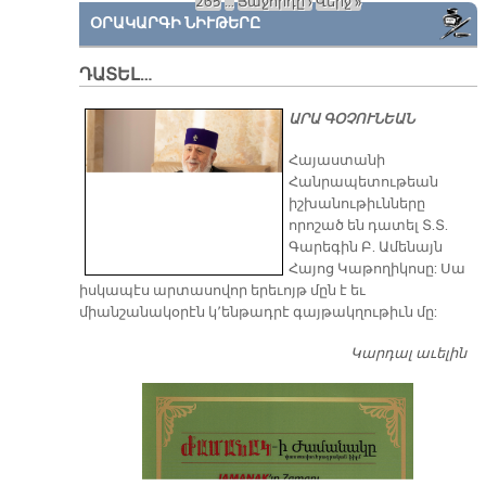
265
…
Յաջորդը ›
Վերջ »
ՕՐԱԿԱՐԳԻ ՆԻՒԹԵՐԸ
ԴԱՏԵԼ…
ԱՐԱ ԳՕՉՈՒՆԵԱՆ
​Հայաստանի
Հանրապետութեան
իշխանութիւնները
որոշած են դատել Տ.Տ.
Գարեգին Բ. Ամենայն
Հայոց Կաթողիկոսը: Սա
իսկապէս արտասովոր երեւոյթ մըն է եւ
միանշանակօրէն կ՚ենթադրէ գայթակղութիւն մը:
Կարդալ աւելին
Դ