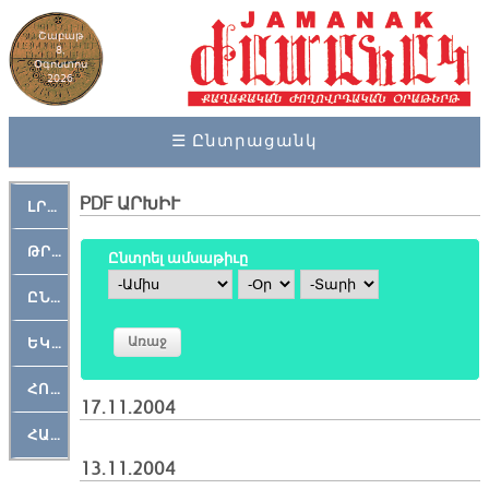
Շաբաթ
8,
Օգոստոս
2026
☰ Ընտրացանկ
PDF ԱՐԽԻՒ
ԼՐԱՀՈՍ
ԹՐՔԱՀԱՅ ԿԵԱՆՔ
Ընտրել ամսաթիւը
Ամիս
Օր
Տարի
ԸՆԿԵՐԱՄՇԱԿՈՒԹԱՅԻՆ
ԵԿԵՂԵՑԱԿԱՆ
ՀՈԳԵՄՏԱՒՈՐ
17.11.2004
ՀԱՐԹԱԿ
13.11.2004