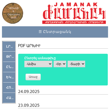
Կիրակի
9,
Օգոստոս
2026
☰ Ընտրացանկ
PDF ԱՐԽԻՒ
ԼՐԱՀՈՍ
ԹՐՔԱՀԱՅ ԿԵԱՆՔ
Ընտրել ամսաթիւը
Ամիս
Օր
Տարի
ԸՆԿԵՐԱՄՇԱԿՈՒԹԱՅԻՆ
ԵԿԵՂԵՑԱԿԱՆ
ՀՈԳԵՄՏԱՒՈՐ
24.09.2025
ՀԱՐԹԱԿ
23.09.2025