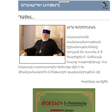
Վերջ »
ՕՐԱԿԱՐԳԻ ՆԻՒԹԵՐԸ
ԴԱՏԵԼ…
ԱՐԱ ԳՕՉՈՒՆԵԱՆ
​Հայաստանի
Հանրապետութեան
իշխանութիւնները
որոշած են դատել Տ.Տ.
Գարեգին Բ. Ամենայն
Հայոց Կաթողիկոսը: Սա
իսկապէս արտասովոր երեւոյթ մըն է եւ
միանշանակօրէն կ՚ենթադրէ գայթակղութիւն մը:
Կարդալ աւելին
Դ