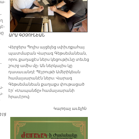
սա­
­
եղ
դէ­
նը
ԱՐԱ ԳՕՉՈՒՆԵԱՆ
­
Վերջերս Պոլիս այցելեց սփիւռքահայ
պատմաբան Վարագ Գեթսեմանեան,
որու քաղաքէս ներս կեցութիւնը տեւեց
­
շուրջ ամիս մը։ Ան ներկայիս կը
դասաւանդէ Պէյրութի Ամերիկեան
համալսարանէն ներս։ Վարագ
Գեթսեմանեան քաղաքս փութացած
ա­
էր՝ «Սապանճը» համալսարանի
ա­
հրաւէրով։
­
Կարդալ աւելին
Պոլիս այցելութեան
առթիւ ԺԱՄԱՆԱԿ-ի
015
խմբագրատան մէջ
շահեկան զրոյց՝
սփիւռքահայ