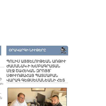
ՕՐԱԿԱՐԳԻ ՆԻՒԹԵՐԸ
ՊՈԼԻՍ ԱՅՑԵԼՈՒԹԵԱՆ ԱՌԹԻՒ
ԺԱՄԱՆԱԿ-Ի ԽՄԲԱԳՐԱՏԱՆ
ՄԷՋ ՇԱՀԵԿԱՆ ԶՐՈՅՑ՝
ՍՓԻՒՌՔԱՀԱՅ ՊԱՏՄԱԲԱՆ
ղի
ՎԱՐԱԳ ԳԵԹՍԵՄԱՆԵԱՆԻ ՀԵՏ
նո­
ս
­
ին