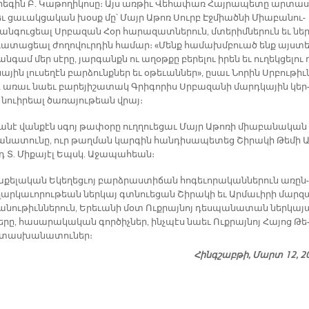
­րե­գին Բ. Կա­թողի­կո­սը։ Այս առ­թիւ Վե­հա­փառ Հայ­րա­պե­տը ար­տա­
ւ ցա­ւակ­ցա­կան խօսք մը՝ Մայր Ա­թոռ Սուրբ Էջ­միած­նի Միա­բա­նու­
ան­գու­ցեալ Սրբա­զան Հօր հա­րա­զատ­նե­րուն, մտե­րիմ­նե­րուն եւ ներ
ւա­տա­ցեալ ժո­ղո­վուր­դին հա­մար։ «Մենք հա­մախմ­բուած ենք այս­տ
ան­գամ մեր սէ­րը, յար­գանքն ու ա­ղօթ­քը բե­րե­լու ի­րեն եւ ու­ղեկ­ցե­լու 
ա­յին լու­սե­ղէն բար­ձունք­ներ եւ օ­թե­ւան­ներ», ը­սաւ Նո­րին Սրբու­թիւ­
 ա­ռաւ նաեւ բա­րե­յի­շա­տակ Գրի­գո­րիս Սրբա­զա­նի մարդ­կա­յին կեր
 նուի­րեալ ծա­ռա­յու­թեան վրայ։
ա­նէ վան­քէն սգոյ թա­փօ­րը ուղ­ղուե­ցաւ Մայր Ա­թո­ռի միա­բա­նա­կան
մա­նա­տու­նը, ուր թաղ­ման կար­գին հան­դի­սա­պե­տեց Շի­րա­կի Թե­մի Ա
դ Տ. Մի­քա­յէլ Եպսկ. Ա­ջա­պա­հեան։
­քե­լա­կան Ե­կե­ղեց­ւոյ բարձ­րաս­տի­ճան հո­գե­ւո­րա­կան­նե­րուն ա­ռըն­
ղար­կա­ւո­րու­թեան ներ­կայ գտնուե­ցան Շի­րա­կի եւ Ար­մա­ւի­րի մար­զ
ա­նու­թիւն­նե­րուն, Ե­րե­ւա­նի մօտ Ուք­րայ­նոյ դես­պա­նա­տան ներ­կա­յ
ները, հա­սա­րա­կա­կան գոր­ծիչ­ներ, ինչ­պէս նաեւ Ուք­րայ­նոյ Հա­յոց Թե
տաս­խա­նա­տու­ներ։
Հինգշաբթի, Մարտ 12, 2