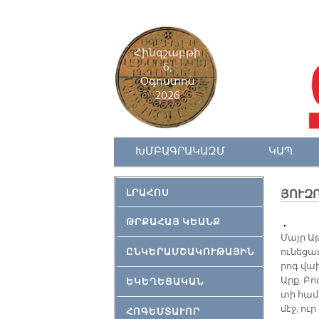
Հինգշաբթի
6,
Օգոստոս
2026
ԽՄԲԱԳՐԱԿԱԶՄ
ԿԱՊ
ԼՐԱՀՈՍ
ՅՈՒԶ
ԹՐՔԱՀԱՅ ԿԵԱՆՔ
Մայր Ա­
ԸՆԿԵՐԱՄՇԱԿՈՒԹԱՅԻՆ
ու­նե­ցա
րոգ վախ­
Արք. Բու
ԵԿԵՂԵՑԱԿԱՆ
տի հա­մ
մէջ, ուր
ՀՈԳԵՄՏԱՒՈՐ