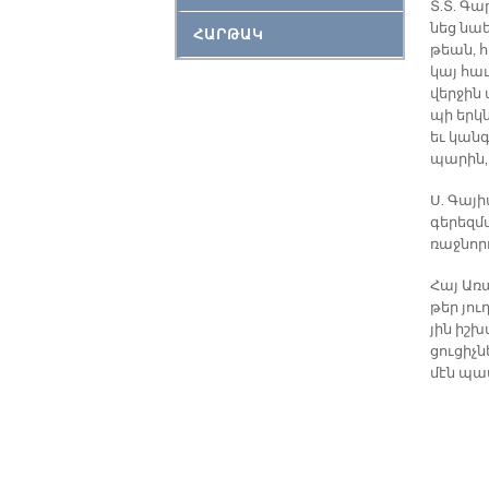
Տ.Տ. Գա
նեց նաե
ՀԱՐԹԱԿ
թեան, հ
կայ հա­
վեր­ջին 
պի երկ­ն
եւ կանգ
պա­րին,
Ս. Գա­յի
գե­րեզ­
ռաջ­նոր
Հայ Ա­ռա
թեր յու­
յին իշ­խ
ցու­ցիչ­
մէն պա­