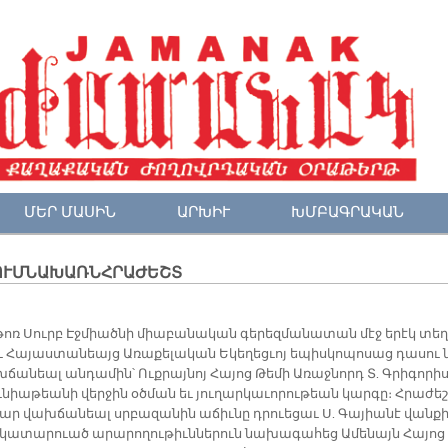
ՄԵՐ ՄԱՍԻՆ
ԱՐԽԻՒ
ԽՄԲԱԳՐԱԿԱՆ
ՈՒՄՆԱԽԱՌՆՀՐԱԺԵՇՏ
թոռ Սուրբ Էջ­միած­նի միա­բա­նա­կան գե­րեզ­մա­նա­տան մէջ ե­րէկ տե­
ւ Հա­յաս­տա­նեայց Ա­ռա­քե­լա­կան Ե­կե­ղեց­ւոյ ե­պիս­կո­պո­սաց դա­սու 
ճա­նեալ ան­դա­մին՝ Ուք­րայ­նոյ Հա­յոց Թե­մի Ա­ռաջ­նորդ Տ. Գրի­գո­րի
­նիա­թեա­նի վեր­ջին օծ­ման եւ յու­ղար­կա­ւո­րու­թեան կար­գը։ Հրա­ժեշ
ար վախ­ճա­նեալ սրբա­զա­նին ա­ճիւ­նը դրուե­ցաւ Ս. Գա­յիա­նէ վան­ք
 կա­տա­րուած ա­րա­րո­ղու­թիւն­նե­րուն նա­խա­գա­հեց Ա­մե­նայն Հա­յոց