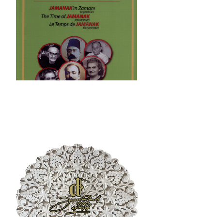
պատմաբան Վարագ
Գեթսեմանեանի հետ