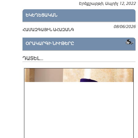
Երեքշաբթի, Ապրիլ 12, 2022
ԵԿԵՂԵՑԱԿԱՆ
08/06/2026
ՀԱՄԱԶԳԱՅԻՆ ԱՀԱԶԱՆԳ
ՕՐԱԿԱՐԳԻ ՆԻՒԹԵՐԸ
ԴԱՏԵԼ…