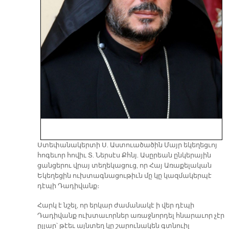
Ստեփանակերտի Ս. Աստուածածին Մայր եկեղեցւոյ
հոգեւոր հովիւ Տ. Ներսէս Քհնյ. Ասըրեան ընկերային
ցանցերու վրայ տեղեկացուց, որ Հայ Առաքելական
Եկեղեցին ուխտագնացութիւն մը կը կազմակերպէ
դէպի Դադիվանք։
Հարկ է նշել, որ երկար ժամանակէ ի վեր դէպի
Դադիվանք ուխտաւորներ առաջնորդել հնարաւոր չէր
ըլլար՝ թէեւ այնտեղ կը շարունակեն գտնուիլ