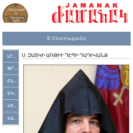
Հինգշաբթի
6,
Օգոստոս
2026
☰ Ընտրացանկ
Ս. ԶԱՏԿԻ ԱՌԹԻՒ ԴԷՊԻ ԴԱԴԻՎԱՆՔ
ԼՐԱՀՈՍ
ԹՐՔԱՀԱՅ ԿԵԱՆՔ
ԸՆԿԵՐԱՄՇԱԿՈՒԹԱՅԻՆ
ԵԿԵՂԵՑԱԿԱՆ
ՀՈԳԵՄՏԱՒՈՐ
ՀԱՐԹԱԿ