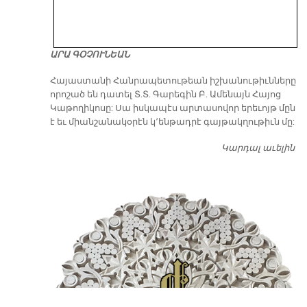
ԱՐԱ ԳՕՉՈՒՆԵԱՆ
​Հայաստանի Հանրապետութեան իշխանութիւնները
որոշած են դատել Տ.Տ. Գարեգին Բ. Ամենայն Հայոց
Կաթողիկոսը: Սա իսկապէս արտասովոր երեւոյթ մըն
է եւ միանշանակօրէն կ՚ենթադրէ գայթակղութիւն մը:
Կարդալ աւելին
Դ