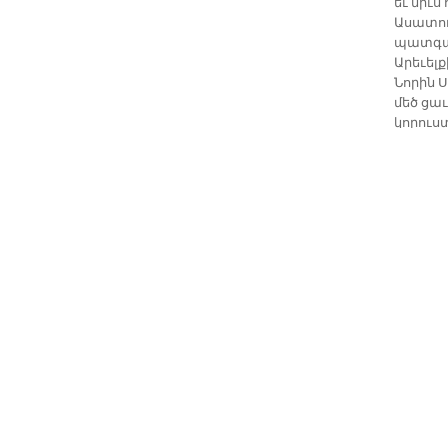
եւ միւս
Ասատուր
պատգամ
Արեւելք
Նորին 
մեծ ցա
կորուս
դրսեւոր
Վեհափա
աւերնե
յաղթահ
հաւատք
օժանդա
յաղթահ
Իրաքի 
այս մա
եղբայրն
յոյսով 
Նորին 
ժողովո
եւ համ