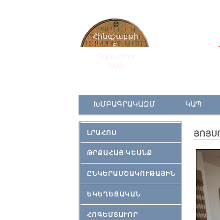
Հինգշաբթի
6,
Օգոստոս
2026
ԽՄԲԱԳՐԱԿԱԶՄ
ԿԱՊ
ԼՐԱՀՈՍ
ՅՈՅՍՈ
ԹՐՔԱՀԱՅ ԿԵԱՆՔ
ԸՆԿԵՐԱՄՇԱԿՈՒԹԱՅԻՆ
ԵԿԵՂԵՑԱԿԱՆ
ՀՈԳԵՄՏԱՒՈՐ