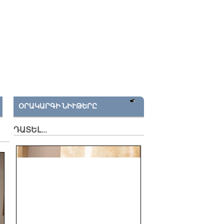
ՕՐԱԿԱՐԳԻ ՆԻՒԹԵՐԸ
ԴԱՏԵԼ…