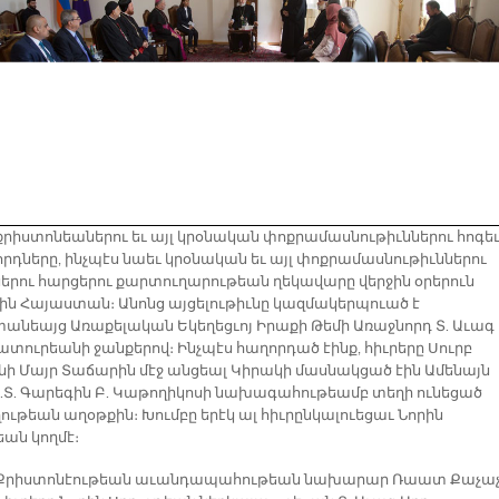
քրիստոնեաներու եւ այլ կրօնական փոքրամասնութիւններու հոգե
րդները, ինչպէս նաեւ կրօնական եւ այլ փոքրամասնութիւններու
երու հարցերու քարտուղարութեան ղեկավարը վերջին օրերուն
ցին Հայաստան։ Անոնց այցելութիւնը կազմակերպուած է
անեայց Առաքելական Եկեղեցւոյ Իրաքի Թեմի Առաջնորդ Տ. Աւագ
ատուրեանի ջանքերով։ Ինչպէս հաղորդած էինք, հիւրերը Սուրբ
նի Մայր Տաճարին մէջ անցեալ Կիրակի մասնակցած էին Ամենայն
Տ.Տ. Գարեգին Բ. Կաթողիկոսի նախագահութեամբ տեղի ունեցած
ւթեան աղօթքին։ Խումբը երէկ ալ հիւրընկալուեցաւ Նորին
եան կողմէ։
 Քրիստոնէութեան աւանդապահութեան նախարար Ռաատ Քաչա