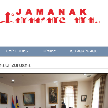
ՄԵՐ ՄԱՍԻՆ
ԱՐԽԻՒ
ԽՄԲԱԳՐԱԿԱՆ
Վ ԵՒ ՀԱՒԱՏՈՎ