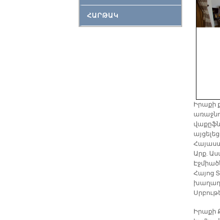
ՀԱՐԹԱԿ
Իրաքի 
առաջնո
վաքըֆն
այցելե
Հայաստ
Արք. Աս
Էջմիած
Հայոց 
խաղաղո
Սրբութ
Իրաքի