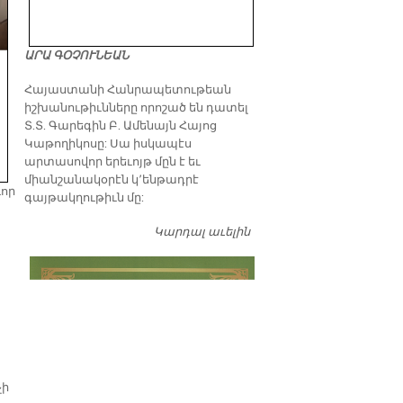
ԱՐԱ ԳՕՉՈՒՆԵԱՆ
​Հայաստանի Հանրապետութեան
իշխանութիւնները որոշած են դատել
Տ.Տ. Գարեգին Բ. Ամենայն Հայոց
Կաթողիկոսը: Սա իսկապէս
արտասովոր երեւոյթ մըն է եւ
միանշանակօրէն կ՚ենթադրէ
ւոր
գայթակղութիւն մը:
Կարդալ աւելին
Դատել…
չի