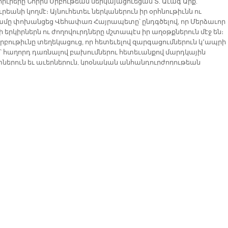
 հիւրերը Նորին Սրբութեան ներկայացուեցան Տ. Աւագ Արք.
եանի կողմէ։ Այնուհետեւ ներկաներուն իր օրհնութիւնն ու
ը փոխանցեց Վեհափառ Հայրապետը՝ ընդգծելով, որ Մերձաւոր
ի երկիրներն ու ժողովուրդները մշտապէս իր աղօթքներուն մէջ են։
Սրբութիւնը տեղեկացուց, որ հետեւելով զարգացումներուն կ՚ապրի
ւ՝ հաղորդ դառնալով բախումներու հետեւանքով մարդկային
տներուն եւ աւերներուն, կրօնական անհանդուրժողութեան
ումներուն։
ռ Հայրապետը նշեց, որ հայ ժողովուրդը բազում ողբերգութիւննե
ր եւ կոտորածներ տեսած է իր պատմութեան մէջ, սակայն հաւատ
արած է իր կեանքի բոլոր մահերը եւ յարութիւն առած Քրիստոսի
ով։ Ան վստահութիւն յայտնեց, թէ Աստուծոյ օգնութեամբ եւ
կութեամբ Իրաքի ժողովուրդի ամուր, հաստատուն կամքով պիտ
արուին բոլոր դժուարութիւնները եւ պիտի վերակենդանանան
փառքի օրերը, խաղաղ եւ երջանիկ կեանքի։ Վեհափառ Հայրապե
ղթանքով իր բարձր գնահատանքը յայտնեց ի Քրիստոս հոգեւոր
երուն, որոնք կը շարունակեն մնալ իրենց հաւատաւոր հօտի կողքի
եւ հաւատով լեցնելով անոնց կեանքը դէպի վաղուան օրը։
Սրբութիւնը անդրադարձ կատարեց նաեւ հայ եւ արաբ
ւրդներու միջեւ դարաւոր եղբայրական յարաբերութիւններուն, հա
երաշխ գոյակցութեան, ինչպէս նաեւ Մերձաւոր Արեւելքի երկիրներէ