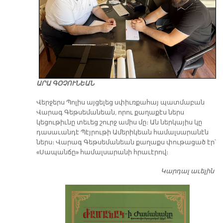
ԱՐԱ ԳՕՉՈՒՆԵԱՆ
Վերջերս Պոլիս այցելեց սփիւռքահայ պատմաբան
Վարագ Գեթսեմանեան, որու քաղաքէս ներս
կեցութիւնը տեւեց շուրջ ամիս մը։ Ան ներկայիս կը
դասաւանդէ Պէյրութի Ամերիկեան համալսարանէն
ներս։ Վարագ Գեթսեմանեան քաղաքս փութացած էր՝
«Սապանճը» համալսարանի հրաւէրով։
Կարդալ աւելին
Պո
այ
առ
ԺԱ
խ
մէ