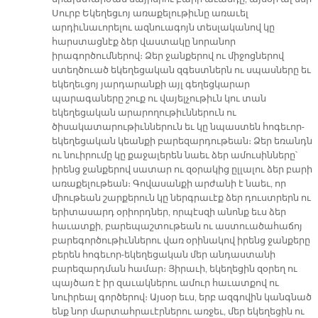
Սուրբ Եկեղեցւոյ առաքելութիւնը առաւել
արդիւնաւորելու ազնուագոյն տեսլականով կը
հարստացնէք ձեր վաստակը նորանոր
իրագործումներով։ Ձեր ջանքերով ու միջոցներով
ստեղծուած եկեղեցական զգեստներն ու սպասները եւ
եկեղեւցոյ յարդարանքի այլ գեղեցկարար
պարագաները շուք ու վայելչութիւն կու տան
եկեղեցական արարողութիւններուն ու
ծիսակատարութիւններուն եւ կը նպաստեն հոգեւոր-
եկեղեցական կեանքի բարեզարդութեան։ Ձեր եռանդն
ու նուիրումը կը քաջալերեն նաեւ ձեր ամուսինները՝
իրենց ջանքերով սատար ու զօրակից ըլլալու ձեր բարի
առաքելութեան։ Գովասանքի արժանի է նաեւ, որ
միութեան շարքերուն կը ներգրաւէք ձեր դուստրերն ու
երիտասարդ օրիորդներ, որպէսզի անոնք եւս ձեր
հաւատքի, բարեպաշտութեան ու աստուածահաճոյ
բարեգործութիւններու վառ օրինակով իրենց ջանքերը
բերեն հոգեւոր-եկեղեցական մեր անդաստանի
բարեզարդման համար։ Յիրաւի, եկեղեցին զօրեղ ու
պայծառ է իր զաւակներու ամուր հաւատքով ու
նուիրեալ գործերով։ Այսօր եւս, երբ ազգովին կանգնած
ենք նոր մարտահրաւէրներու առջեւ, մեր եկեղեցին ու