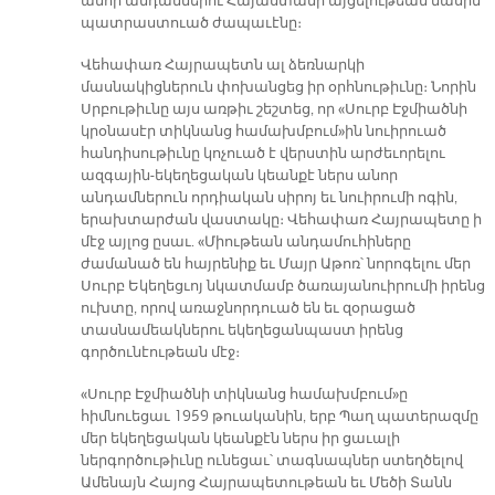
անոր անդամներու Հայաստանի այցելութեան մասին
պատրաստուած ժապաւէնը։
Վեհափառ Հայրապետն ալ ձեռնարկի
մասնակիցներուն փոխանցեց իր օրհնութիւնը։ Նորին
Սրբութիւնը այս առթիւ շեշտեց, որ «Սուրբ Էջմիածնի
կրօնասէր տիկնանց համախմբում»ին նուիրուած
հանդիսութիւնը կոչուած է վերստին արժեւորելու
ազգային-եկեղեցական կեանքէ ներս անոր
անդամներուն որդիական սիրոյ եւ նուիրումի ոգին,
երախտարժան վաստակը։ Վեհափառ Հայրապետը ի
մէջ այլոց ըսաւ. «Միութեան անդամուհիները
ժամանած են հայրենիք եւ Մայր Աթոռ՝ նորոգելու մեր
Սուրբ Եկեղեցւոյ նկատմամբ ծառայանուիրումի իրենց
ուխտը, որով առաջնորդուած են եւ զօրացած
տասնամեակներու եկեղեցանպաստ իրենց
գործունէութեան մէջ։
«Սուրբ Էջմիածնի տիկնանց համախմբում»ը
հիմնուեցաւ 1959 թուականին, երբ Պաղ պատերազմը
մեր եկեղեցական կեանքէն ներս իր ցաւալի
ներգործութիւնը ունեցաւ՝ տագնապներ ստեղծելով
Ամենայն Հայոց Հայրապետութեան եւ Մեծի Տանն