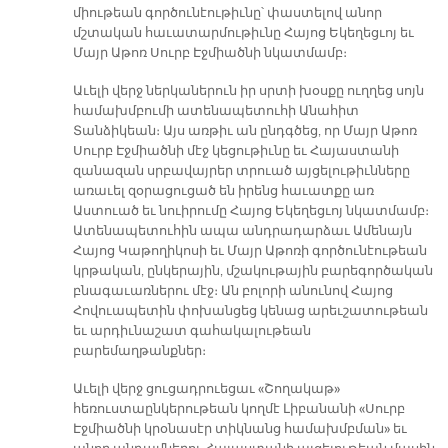
միութեան գործունէութիւնը՝ փաստելով անոր
մշտական հաւատարմութիւնը Հայոց Եկեղեցւոյ եւ
Մայր Աթոռ Սուրբ Էջմիածնի նկատմամբ։
Աւելի վերջ ներկաներուն իր սրտի խօսքը ուղղեց սոյն
համախմբումի ատենապետուհի Անահիտ
Տանձիկեան։ Այս առթիւ ան ընդգծեց, որ Մայր Աթոռ
Սուրբ Էջմիածնի մէջ կեցութիւնը եւ Հայաստանի
զանազան սրբավայրեր տրուած այցելութիւնները
առաւել զօրացուցած են իրենց հաւատքը առ
Աստուած եւ նուիրումը Հայոց Եկեղեցւոյ նկատմամբ։
Ատենապետուհին ապա անդրադարձաւ Ամենայն
Հայոց Կաթողիկոսի եւ Մայր Աթոռի գործունէութեան
կրթական, ընկերային, մշակութային բարեգործական
բնագաւառներու մէջ։ Ան բոլորի անունով Հայոց
Հովուապետին փոխանցեց կենաց արեւշատութեան
եւ արդիւնաշատ գահակալութեան
բարեմաղթանքներ։
Աւելի վերջ ցուցադրուեցաւ «Շողակաթ»
հեռուստաընկերութեան կողմէ Լիբանանի «Սուրբ
Էջմիածնի կրօնասէր տիկնանց համախմբման» եւ