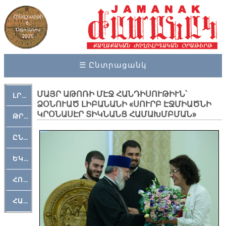
Հինգշաբթի
6,
Օգոստոս
2026
☰ Ընտրացանկ
ՄԱՅՐ ԱԹՈՌԻ ՄԷՋ ՀԱՆԴԻՍՈՒԹԻՒՆ՝
ԼՐԱՀՈՍ
ՁՕՆՈՒԱԾ ԼԻԲԱՆԱՆԻ «ՍՈՒՐԲ ԷՋՄԻԱԾՆԻ
ԿՐՕՆԱՍԷՐ ՏԻԿՆԱՆՑ ՀԱՄԱԽՄԲՄԱՆ»
ԹՐՔԱՀԱՅ ԿԵԱՆՔ
ԸՆԿԵՐԱՄՇԱԿՈՒԹԱՅԻՆ
ԵԿԵՂԵՑԱԿԱՆ
ՀՈԳԵՄՏԱՒՈՐ
ՀԱՐԹԱԿ