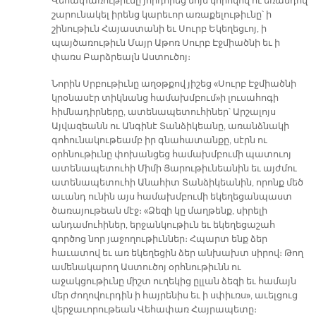
Վեհափառութիւնը յորդորեց նոյն կորովով ու եռանդով
շարունակել իրենց կարեւոր առաքելութիւնը՝ ի
շինութիւն Հայաստանի եւ Սուրբ Եկեղեցւոյ, ի
պայծառութիւն Մայր Աթոռ Սուրբ Էջմիածնի եւ ի
փառս Բարձրեալն Աստուծոյ։
Նորին Սրբութիւնը աղօթքով յիշեց «Սուրբ Էջմիածնի
կրօնասէր տիկնանց համախմբում»ի լուսահոգի
հիմնադիրները, ատենապետուհիներ՝ Արշալոյս
Այվազեանն ու Անգինէ Տանձիկեանը, առանձնակի
գոհունակութեամբ իր գնահատանքը, սէրն ու
օրհնութիւնը փոխանցեց համախմբումի պատուոյ
ատենապետուհի Միմի Յարութիւնեանին եւ այժմու
ատենապետուհի Անահիտ Տանձիկեանին, որոնք մեծ
աւանդ ունին այս համախմբումի եկեղեցանպաստ
ծառայութեան մէջ։ «Ձեզի կը մաղթենք, սիրելի
անդամուհիներ, երջանկութիւն եւ եկեղեցաշահ
գործոց նոր յաջողութիւններ։ Հպարտ ենք ձեր
հաւատով եւ առ եկեղեցին ձեր անխախտ սիրով։ Թող
ամենակարող Աստուծոյ օրհնութիւնն ու
աջակցութիւնը միշտ ուղեկից ըլլան ձեզի եւ համայն
մեր ժողովուրդին ի հայրենիս եւ ի սփիւռս», աւելցուց
վերջաւորութեան Վեհափառ Հայրապետը։