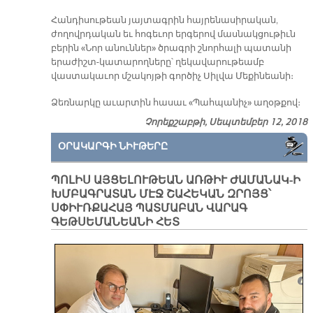
Հանդիսութեան յայտագրին հայրենասիրական,
ժողովրդական եւ հոգեւոր երգերով մասնակցութիւն
բերին «Նոր անուններ» ծրագրի շնորհալի պատանի
երաժիշտ-կատարողները՝ ղեկավարութեամբ
վաստակաւոր մշակոյթի գործիչ Սիլվա Մեքինեանի։
Ձեռնարկը աւարտին հասաւ «Պահպանիչ» աղօթքով։
Չորեքշաբթի, Սեպտեմբեր 12, 2018
ՕՐԱԿԱՐԳԻ ՆԻՒԹԵՐԸ
ՊՈԼԻՍ ԱՅՑԵԼՈՒԹԵԱՆ ԱՌԹԻՒ ԺԱՄԱՆԱԿ-Ի
ԽՄԲԱԳՐԱՏԱՆ ՄԷՋ ՇԱՀԵԿԱՆ ԶՐՈՅՑ՝
ՍՓԻՒՌՔԱՀԱՅ ՊԱՏՄԱԲԱՆ ՎԱՐԱԳ
ԳԵԹՍԵՄԱՆԵԱՆԻ ՀԵՏ