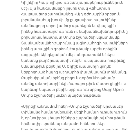
Կիլիկիոյ Կաթողիկոսութեան յարաբերութիւններուն
մէջ։ Այս հանգամանքի լոյսին տակ Վեհափառ
Հայրապետը շարունակեց. «Այդ դժուարին օրերուն
լիբանանահայ խումբ մը քաջասիրտ հայուհիներ
անմնացորդ սիրով ամուր պահեցին եւ վկայեցին
իրենց հաւատարմութիւնն ու նախանձախնդրութիւնը
քրիստոսահաստատ Սուրբ Էջմիածնի նկատմամբ։
Տասնամեակներ շարունակ ազնուահոգի հայուհիները
իրենց առաքինի գործունէութեամբ արժեւորեցին
ազգային-եկեղեցական մեր անդաստանէն ներս
կանանց բարձրապատիւ դերն ու սպասաւորութիւնը՝
նմանութիւն բերելով Ս. Եղիշէ պատմիչի կողմէ
ներբողուած հայոց աշխարհի փափկասուն տիկնանց։
Բարեսիրական իրենց բեղուն գործունէութեամբ
անոնք անփոխարինելի ծառայութիւն մատուցեցին եւ
կարեւոր նպաստ բերին սրբութիւն սրբոց Մայր Աթոռ
Սուրբ Էջմիածնի յաւէտ պայծառութեան։
«Սիրելի անդամուհիներ «Սուրբ Էջմիածնի կրօնասէր
տիկնանց համախմբում»ի, մեզի համար ուրախութիւն
է, որ նուիրեալ հայուհիները շարունակելով միութեան
հիմնադիր երանեալ անդամուհիներու, ձեր
երախտարժան մայրերու բարի աւանդը, այսօր ալ մեր