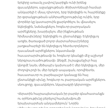
երկիրը առաւել չափով կարիքն ունի իրենց
զաւակներու աջակցութեան։ Քրիստոնեայի համար
անկարելի է մնալ դիտորդ, երբ եկեղեցին ու հայրենիքը
իր զօրակցութեան անհրաժեշտութիւնը ունին, երբ
փորձեր կը կատարուին քարկոծելու եւ վնասելու
եկեղեցին, նսեմացնելու հոգեւոր-բարոյական
արժէքները, խարխլելու մեր ինքնութեան
հիմնասիւները՝ եկեղեցին ու ընտանիքը։ Եկեղեցւոյ
առջեւ ծառացած բոլոր մարտահրաւէրները
յաղթահարելի են եկեղեցւոյ հետեւորդներու՝
դաւանած արժէքներու նկատմամբ
հաւատարմութեամբ եւ հոգեւոր կեանքի մէջ աշխոյժ
ներգրաւուածութեամբ։ Ձեզմէ, իւրաքանչիւր հայ
կնոջմէ նաեւ մեծապէս կախուած է մեր եկեղեցւոյ, մեր
ժողովուրդի եւ մեր երկրի ապագան, որովհետեւ
հաւատաւոր ու բարեպաշտ կանայք են հայ
ընտանիքի սիւնը, հոգեւոր ու բարոյական արժէքներու
սնուցողը, զաւակներու նկարագրի կերտողը»։
Վերստին հայրապետական իր բարձր գնահատանքն
ու օրհնութիւնը բերելով համախմբումի
երախտարժան անդամներուն՝ Նորին