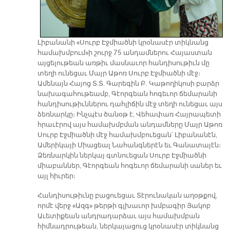
Լիբանանի «Սուրբ Էջմիածնի կրօնասէր տիկնանց
համախմբում»ի շուրջ 75 անդամներու Հայաստան
այցելութեան առթիւ մասնաւոր հանդիսութիւն մը
տեղի ունեցաւ Մայր Աթոռ Սուրբ Էջմիածնի մէջ։
Ամենայն Հայոց Տ.Տ. Գարեգին Բ. Կաթողիկոսի բարձր
նախագահութեամբ, Գէորգեան հոգեւոր ճեմարանի
հանդիսութիւններու դահլիճին մէջ տեղի ունեցաւ այս
ձեռնարկը։ Ինչպէս ծանօթ է, Վեհափառ Հայրապետի
հրաւէրով այս համախմբման անդամները Մայր Աթոռ
Սուրբ Էջմիածնի մէջ համախմբուեցան՝ Լիբանանէն,
Ամերիկայի Միացեալ Նահանգներէն եւ Գանատայէն։
Ձեռնարկին ներկայ գտնուեցան Սուրբ Էջմիածնի
միաբաններ, Գէորգեան հոգեւոր ճեմարանի սաներ եւ
այլ հիւրեր։
Հանդիսութիւնը բացուեցաւ Տէրունական աղօթքով,
որմէ վերջ «Ազգ» թերթի գլխաւոր խմբագիր Յակոբ
Աւետիքեան անդրադարձաւ այս համախմբան
հիմնադրութեան, ներկայացուց կրօնասէր տիկնանց