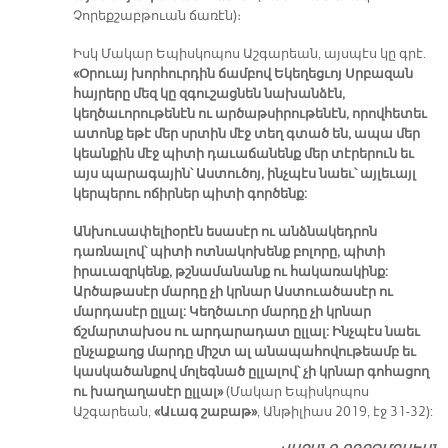
Չորեքշաբթուան ճառէն)։
Իսկ Մակար Եպիսկոպոս Աշգարեան, այսպէս կը գրէ.
«Օրուայ խորհուրդին ճամբով Եկեղեցւոյ Սրբազան
հայրերը մեզ կը զգուշացնեն նախանձէն,
կեղծաւորութենէն ու արծաթսիրութենէն, որովհետեւ
ատոնք եթէ մեր սրտին մէջ տեղ գտած են, ապա մեր
կեանքին մէջ պիտի դաւաճանենք մեր տէրերուն եւ
այս պարագային՝ Աստուծոյ, ինչպէս նաեւ՝ այլեւայլ
կերպերու ոճիրներ պիտի գործենք:
Անխուսափելիօրէն եսասէր ու անձնակեդրոն
դառնալով՝ պիտի ոտնակոխենք բոլորը, պիտի
իրաւազրկենք, թշնամանանք ու հակառակինք:
Արծաթասէր մարդը չի կրնար Աստուածասէր ու
մարդասէր ըլլալ: Կեղծաւոր մարդը չի կրնար
ճշմարտախօս ու արդարադատ ըլլալ: Ինչպէս նաեւ
ընչաքաղց մարդը միշտ ալ անապահովութեամբ եւ
կասկածանքով մոլեգնած ըլլալով՝ չի կրնար գոհացող
ու խաղաղասէր ըլլալ»
(Մակար Եպիսկոպոս
Աշգարեան,
«Աւագ շաբաթ»
, Անթիլիաս 2019, էջ 31-32):