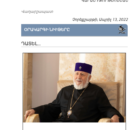
ՎԱՐԱՆԴ ՔՈՐԹՄՈՍԵԱՆ
Վաղարշապատ
Չորեքշաբթի, Ապրիլ 13, 2022
ՕՐԱԿԱՐԳԻ ՆԻՒԹԵՐԸ
ԴԱՏԵԼ…