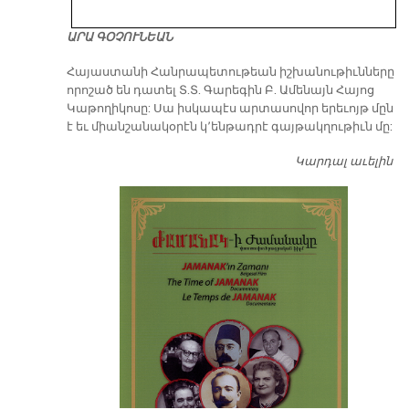
ԱՐԱ ԳՕՉՈՒՆԵԱՆ
​Հայաստանի Հանրապետութեան իշխանութիւնները
որոշած են դատել Տ.Տ. Գարեգին Բ. Ամենայն Հայոց
Կաթողիկոսը: Սա իսկապէս արտասովոր երեւոյթ մըն
է եւ միանշանակօրէն կ՚ենթադրէ գայթակղութիւն մը:
Կարդալ աւելին
Դ