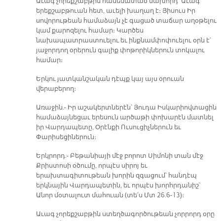
Աւագ չորեքշաբթին համեմատած նախորդ՝ Աւագ
երեքշաբթուան հետ, աւելի խաղաղ է։ Յիսուս Իր
սովորութեան համաձայն չէ գացած տաճար աղօթելու
կամ քարոզելու համար։ Կարծես
նախապատրաստուելու եւ ինքնամփոփուելու օրն է՝
յաջորդող օրերուն գալիք փոթորիկներուն տոկալու
համար։
Երկու յատկանշական դէպք կայ այս օրուան
վերաբերող։
Առաջին.- Իր աշակերտներէն՝ Յուդա Իսկարիովտացին
համաձայնեցաւ երեսուն արծաթի փոխարէն մատնել
իր Վարդապետը, Օրէնքի Ուսուցիչներուն եւ
Փարիսեցիներուն։
Երկրորդ.- Բեթանիայի մէջ բորոտ Սիմոնի տան մէջ
Քրիստոսի օծումը, որպէս սիրոյ եւ
երախտագիտութեան խորին զգացում՝ հանդէպ
երկնային Վարդապետին, եւ որպէս խորհրդանիշ՝
Անոր մօտալուտ մահուան (տե՛ս Մտ 26.6-13)։
Աւագ չորեքշաբթին ստեղծագործութեան չորրորդ օրը