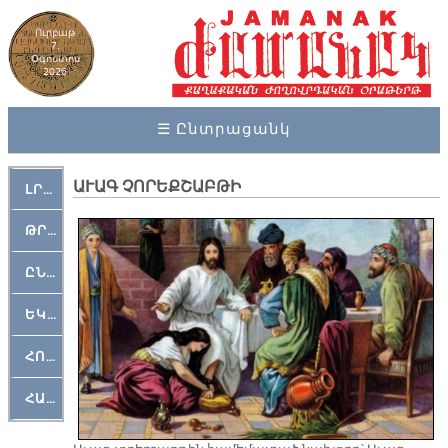
Ուրբաթ
7,
Օգոստոս
2026
☰ Ընտրացանկ
ԱՒԱԳ ՉՈՐԵՔՇԱԲԹԻ
ԼՐԱՀՈՍ
ԹՐՔԱՀԱՅ ԿԵԱՆՔ
ԸՆԿԵՐԱՄՇԱԿՈՒԹԱՅԻՆ
ԵԿԵՂԵՑԱԿԱՆ
ՀՈԳԵՄՏԱՒՈՐ
ՀԱՐԹԱԿ