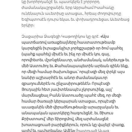
կը խորհրդանշէ եւ պատկերն է չորրորդ
ժամանակաշրջանին, երբ Աբրահամ Իսահակը
ունենալուն աւետիսը ստացաւ, հրեայ ժողովուրդը
Եգիպտոսէն դուրս եկաւ եւ փոխադրուեցաւ Աւետեաց
երկիր։
Զաքարիա Ձագեցի Կաթողիկոս կը գրէ.
«Այս
պատճառով առաքեալները հաստատութեամբ
կարգեցին իւրաքանչիւր չորեքշաբթի օր ծոմ պահել
(պահք պահել) միսէն եւ ինչ որ միսէն կու գայ,
որովհետեւ մշտնջենաւոր, անժամանակ, աներեւոյթ եւ
մեծ Աստուծոյ եւ Քահանայապետին արեան գինն ենք,
որ մեզի համար ծախուեցաւ՝ որպէսզի մեզ փրկէ այս
նանիր աշխարհէն եւ անոր ժամանակաւոր
զբաղումներէն ու ընչասիրութենէն։ Որպէսզի
Յուդային հետ յաւիտենապէս չկորսուինք, այլ՝
մարմնացեալ Բանն Աստուածը պահէ մեզ, որ մեզի
համար ծառայի կերպարան ստացաւ, որպէսզի
աւազանին մեծ վերածնութեամբ արարչական եւ
անապական պատկերը հագուեցնէ. եւ Յիսուս
Քրիստոսով՝ մեր Տիրոջմով, մեզ արժանացնէ
խոստացուած բարիքներուն, որուն կը վայելէ փառք,
այժմ եւ յաւիտեանս։ Ամէն»
(հատուած Աւագ