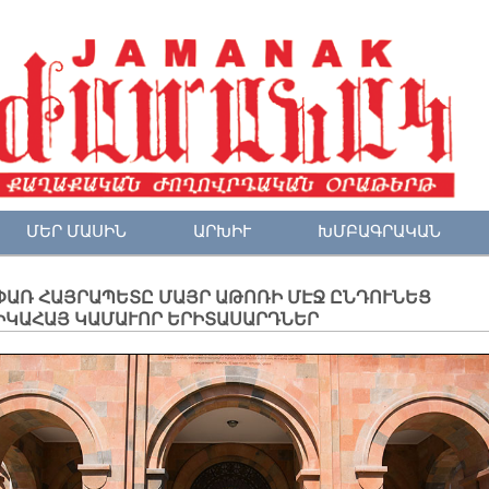
ՄԵՐ ՄԱՍԻՆ
ԱՐԽԻՒ
ԽՄԲԱԳՐԱԿԱՆ
ՓԱՌ ՀԱՅՐԱՊԵՏԸ ՄԱՅՐ ԱԹՈՌԻ ՄԷՋ ԸՆԴՈՒՆԵՑ
ԻԿԱՀԱՅ ԿԱՄԱՒՈՐ ԵՐԻՏԱՍԱՐԴՆԵՐ