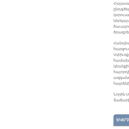
Հայաստ
ընդգծե
կորուս
ներկայ
ծաւալո
ծրագրե
Հանդիպ
հարցում
Սփիւռք
համախմ
կեանքի
հայորդ
ազգանո
հայրեն
Նորին 
Տաճարի
ԵԿԵՂ