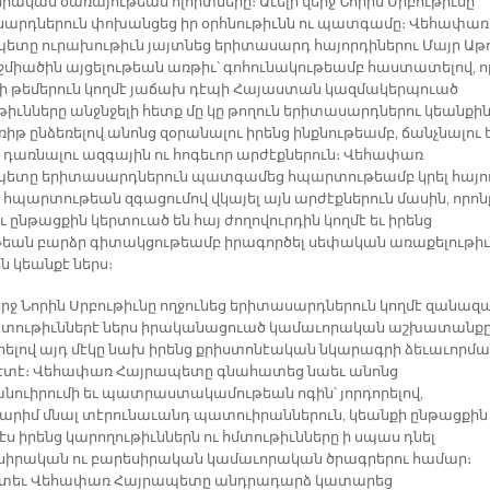
րական ծառայութեան ոլորտները։ Աւելի վերջ Նորին Սրբութիւնը
արդներուն փոխանցեց իր օրհնութիւնն ու պատգամը։ Վեհափառ
ետը ուրախութիւն յայտնեց երիտասարդ հայորդիներու Մայր Աթ
Էջմիածին այցելութեան առթիւ՝ գոհունակութեամբ հաստատելով, ո
ի թեմերուն կողմէ յաճախ դէպի Հայաստան կազմակերպուած
ւթիւնները անջնջելի հետք մը կը թողուն երիտասարդներու կեանքի
ռիթ ընձեռելով անոնց զօրանալու իրենց ինքնութեամբ, ճանչնալու 
 դառնալու ազգային ու հոգեւոր արժէքներուն։ Վեհափառ
ետը երիտասարդներուն պատգամեց հպարտութեամբ կրել հայո
, հպարտութեան զգացումով վկայել այն արժէքներուն մասին, որոն
 ընթացքին կերտուած են հայ ժողովուրդին կողմէ եւ իրենց
թեան բարձր գիտակցութեամբ իրագործել սեփական առաքելութիւ
ն կեանքէ ներս։
վերջ Նորին Սրբութիւնը ողջունեց երիտասարդներուն կողմէ զանազ
ութիւններէ ներս իրականացուած կամաւորական աշխատանքը
րելով այդ մէկը նախ իրենց քրիստոնէական նկարագրի ձեւաւորմա
տէ։ Վեհափառ Հայրապետը գնահատեց նաեւ անոնց
նուիրումի եւ պատրաստակամութեան ոգին՝ յորդորելով,
րիմ մնալ տէրունաւանդ պատուիրաններուն, կեանքի ընթացքին
ս իրենց կարողութիւններն ու հմտութիւնները ի սպաս դնել
իրական ու բարեսիրական կամաւորական ծրագրերու համար։
ետեւ Վեհափառ Հայրապետը անդրադարձ կատարեց