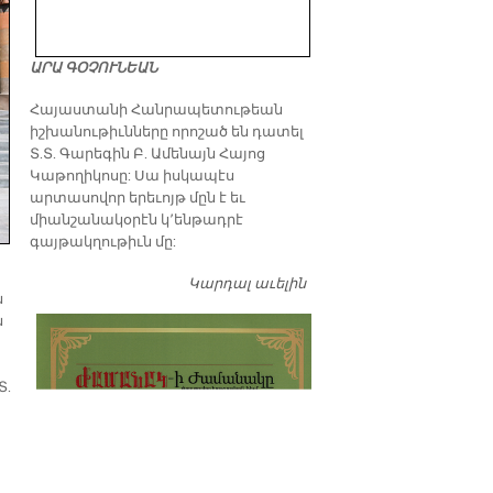
ԱՐԱ ԳՕՉՈՒՆԵԱՆ
​Հայաստանի Հանրապետութեան
իշխանութիւնները որոշած են դատել
Տ.Տ. Գարեգին Բ. Ամենայն Հայոց
Կաթողիկոսը: Սա իսկապէս
արտասովոր երեւոյթ մըն է եւ
միանշանակօրէն կ՚ենթադրէ
գայթակղութիւն մը:
Կարդալ աւելին
Դատել…
ն
ն
Տ.