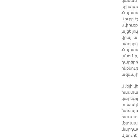
կամաւո
երիտաս
Հայրապ
Սուրբ 
Սփիւռք
այցելո
վրայ՝ ա
հաղորդ
Հայրապ
անունը
դարերու
ինքնու
ազգայի
Աւելի 
հաստատ
կարեւո
տեսակէ
ծառայա
հաւատա
մշտապէ
մարդաս
Այնուհ