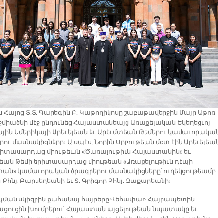
ն Հայոց Տ.Տ. Գարեգին Բ. Կաթողիկոսը շաբաթավերջին Մայր Աթոռ
Էջմիածնի մէջ ընդունեց Հայաստանեայց Առաքելական Եկեղեցւոյ
ային Ամերիկայի Արեւելեան եւ Արեւմտեան Թեմերու կամաւորակա
րու մասնակիցները։ Այսպէս, Նորին Սրբութեան մօտ էին Արեւելեա
րիտասարդաց միութեան «Ծառայութիւն Հայաստանին» եւ
եան Թեմի երիտասարդաց միութեան «Առաքելութիւն դէպի
ան» կամաւորական ծրագրերու մասնակիցները՝ ուղեկցութեամբ 
Քհնյ. Բարսեղեանի եւ Տ. Գրիգոր Քհնյ. Զաքարեանի։
ման սկիզբին քահանայ հայրերը Վեհափառ Հայրապետին
ացուցին խումբերու՝ Հայաստան այցելութեան նպատակը եւ