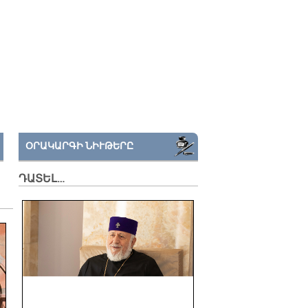
ՕՐԱԿԱՐԳԻ ՆԻՒԹԵՐԸ
ԴԱՏԵԼ…