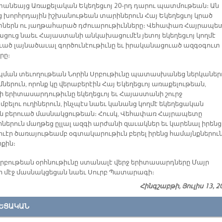
անեայց Առաքելական Եկեղեցւոյ 20-րդ դարու պատմութեան։ Ան
ց խորհրդային իշխանութեան տարիներուն Հայ Եկեղեցւոյ կրած
տներն ու յաղթահարած դժուարութիւնները։ Վեհափառ Հայրապե
ացուց նաեւ Հայաստանի անկախացումէն յետոյ եկեղեցւոյ կողմէ
ւած լայնածաւալ գործունէութիւնը եւ իրականացուած ազգօգուտ
րը։
ման տեւողութեան Նորին Սրբութիւնը պատասխանեց ներկաներ
ներուն, որոնք կը վերաբերէին Հայ Եկեղեցւոյ առաքելութեան,
ի երիտասարդութիւնը եկեղեցւոյ եւ Հայաստանի շուրջ
բելու ուղիներուն, ինչպէս նաեւ կանանց կողմէ եկեղեցական
ն բերուած մասնակցութեան։ Հուսկ, Վեհափառ Հայրապետը
իներուն մաղթեց ըլլալ ազգի արժանի զաւակներ եւ կարենալ իրենց
ւէր ծառայութեամբ օգտակարութիւն բերել իրենց համայնքներուն
իքին։
Սրբութեան օրհնութիւնը ստանալէ վերջ երիտասարդները Մայր
 մէջ մասնակցեցան նաեւ Սուրբ Պատարագի։
Հինգշաբթի, Յուլիս 13, 2
ԵՑԱԿԱՆ