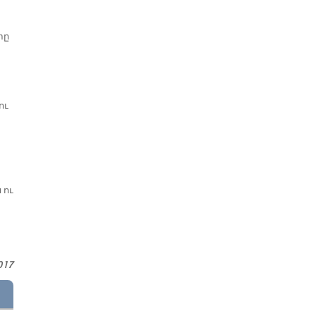
տը
ու
 ու
017