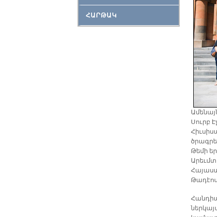
ՀԱՐԹԱԿ
Ամենայ
Սուրբ 
Հիւսիս
ծրագրե
Թեմի ե
Արեւմտ
Հայաստ
Թադէոս 
Հանդիպ
ներկայ