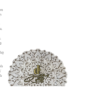
ոռ
ր
ն
եւ
ւ
ք
նը
ան
՝
ն