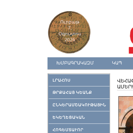
Ուրբաթ
7,
Օգոստոս
2026
ԽՄԲԱԳՐԱԿԱԶՄ
ԿԱՊ
ԼՐԱՀՈՍ
ՎԵՀԱ
ԱՄԵՐ
ԹՐՔԱՀԱՅ ԿԵԱՆՔ
ԸՆԿԵՐԱՄՇԱԿՈՒԹԱՅԻՆ
ԵԿԵՂԵՑԱԿԱՆ
ՀՈԳԵՄՏԱՒՈՐ