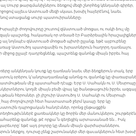
ալ Սուրբ թարգմանիչներու ձեռքով մեզի շնորհեց կենդանի գիրեր,
իջոցով այլեւս Աստուած մեզի սկսաւ խօսիլ հայերէնով, նաեւ
ենով ստացանք սուրբ պատուիրանները։
Իսրայէլի ժողովուրդը շուտով զԱստուած մոռցաւ ու ոսկի ձուլ մը
վ զայն պաշտեց, հակառակ որ տեսած էր Բարձրեալին հրաշալիքներ
ք ալ նոյնպէս զԱստուած մոռցած պիտի ըլլանք, եթէ այբուբենը
ռաջ Աստուծոյ պատգամին ու խրատներուն հաղորդ դառնալու
 միջոց ըլլալէ դադրեցնենք, պաշտենք զանոնք միայն իբրեւ հայ
ռերը անկենդան կուռք կը դառնան նաեւ մեր ձեռքերուն տակ, երբ
յատուկ օրերու կ՚անդրադառնանք անոնց ու զանոնք կը փառաբան
պատմութեան մէջ պատահած դէպք։ Երբ Ս. Սահակն ու Ս. Մեսրոպը
ակերտներու կողմէ միայն բեմի վրայ կը ծանօթացուին իբրեւ ազգա
եան հերոսներ. չի յիշուիր Աստուծոյ Ս. Սահակի ու Մեսրոպի
վ հայ ժողովուրդի հետ հաստատած ջերմ կապը. երբ կը
տուին դպրոցական հանդէսներ, որոնց ընթացքին
եղծութիւններէ քառեակներ կը ծորին մեր մանուկներու շուրթերէն
ահարենք զանոնք, թէ որքա՜ն գեղեցիկ արտասանած են… Իսկ
արեւորը՝ եթէ այդ բոլորը կը մնան միայն վարժարաններու
րուն ներքոյ, դուրսը չենք շարունակեր մեր զաւակներուն հետ խօսի