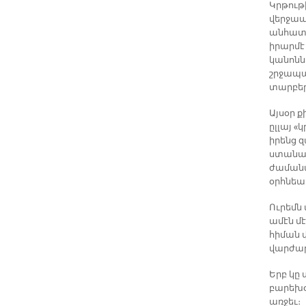
Կրթութ
վերջապ
անհատի
իրարմէ
կանոնն
շրջապա
տարբեր 
Այսօր ք
ըլլայ 
իրենց զ
ստանան
ժամանա
օրհնեալ
Ուրեմն
ամէն մ
հիման 
վարժար
Երբ կը 
բարեխօ
առջեւ։