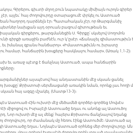
կոյս, Գիրերու գիւտի մղող բուն նպատակը միմիայն ուրոյն գիրեր
 չէր, այլեւ՝ հայ ժողովուրդը օտարացումէ փրկել ու Աստուած
եան հաղորդ դարձնելն էր։ Պատահական չէր, որ Թարգմանիչ
ետներ նախքան այդ օրուան բազում գիտութեան եւ
փայական գիրքերու, թարգմանեցին Ս. Գիրքը՝ սկսելով Սողոմոն
նի գիրքի առաջին բաժնէն, ուր կ՚ըսէր. «Ճանաչել զիմաստութիւն 
 եւ իմանալ զբանս հանճարոյ». «Իմաստութիւնն ու խրատը
ու համար, հանճարին խօսքերը հասկնալու համար», (Առակ 1,1-2)։
ախ եւ առաջ պէտք է ճանչնայ Աստուած, ապա հանճարին
քները։
թարգմանիչներ այսպէսով հայ անդաստանին մէջ սկսան ցանել
յ խօսքը՝ Քրիստոսի սերմնացանի առակին նման, որոնք լաւ հողի մ
 սկսան հայ ազգը մշակել. (Մատթ13-3)։
պէս Աստուած Հին ուխտի մէջ մեծամեծ գործեր գործեց Մովսէս
ի միջոցով ու Իսրայէլի Աստուածը եղաւ ու անոնք ալ Աստուծոյ
րդ, Նոր ուխտի մէջ ալ մենք՝ հայերս Քրիստոս ճանչնալով եղանք
յ ժողովուրդ, որ ժամանակ մը հեռու էինք Աստուծմէ։ Աստուած ալ
ի Աստուածը եղաւ։ Նոյնպէս Աստուած օրհնեց մեր ժողովուրդը։ Ան
 քարերու վրայ գրելով Իսրայէլի ժողովուրդին տուած տասնաբանե