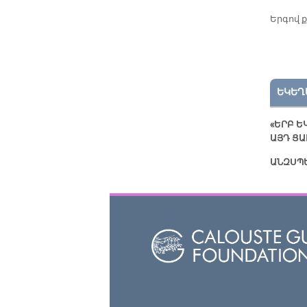
Երգով 
ԵԿԵՂ
«ԵՐԲ Ե
ԱՅԴ ՑԱ
ԱՆԶՍՊ