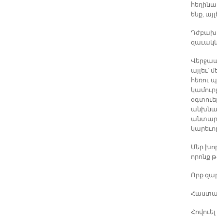
հեղինակ
ենք, այ
Դժբախտ
զաւակն
Վերջապէ
այլեւ՝ 
հեռու 
կամուրջ
օգտուել
անխնաօր
անտարա
կարեւոր
Մեր խո
որոնք 
Որք զա
Հաստատ
Հովուել