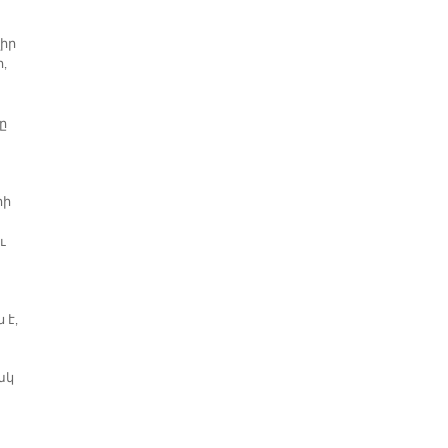
վիր
,
ը
րի
ւ
 է,
ակ