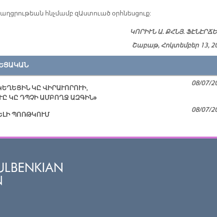
քաղցրութեան հնչմամբ զԱստուած օրհնեսցուք:
ԿՈ­ՐԻՒՆ Ա. ՔՀՆՅ. ՖԷ­ՆԷՐ­Ճ
Շաբաթ, Հոկտեմբեր 13, 2
ԵՑԱԿԱՆ
08/07/2
ԿԵՂԵՑԻՆ ԿԸ ՎԻՐԱՒՈՐՈՒԻ,
ՒԸ ԿԸ ԴՊՉԻ ԱՄԲՈՂՋ ԱԶԳԻՆ»
08/07/2
ԵԼԻ ՊՈՌԹԿՈՒՄ