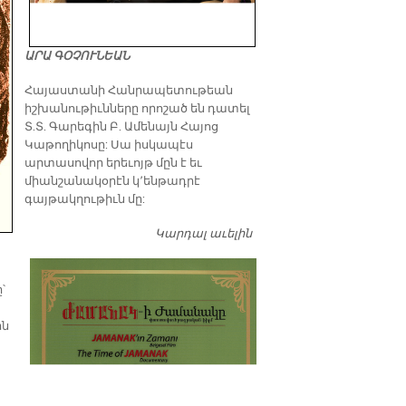
ԱՐԱ ԳՕՉՈՒՆԵԱՆ
​Հայաստանի Հանրապետութեան
իշխանութիւնները որոշած են դատել
Տ.Տ. Գարեգին Բ. Ամենայն Հայոց
Կաթողիկոսը: Սա իսկապէս
արտասովոր երեւոյթ մըն է եւ
միանշանակօրէն կ՚ենթադրէ
գայթակղութիւն մը:
Կարդալ աւելին
Դատել…
՝
ին