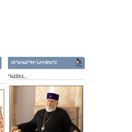
ՕՐԱԿԱՐԳԻ ՆԻՒԹԵՐԸ
ԴԱՏԵԼ…