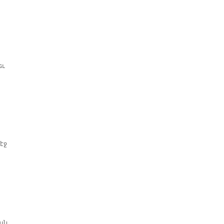
եւ
էջ
ան,