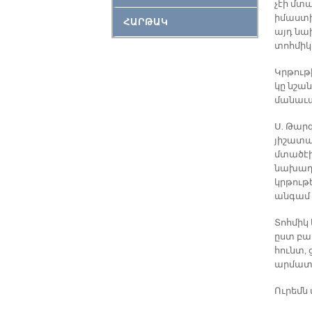
չէի մտ
իմաստի
ՀԱՐԹԱԿ
այդ նա
տոհմիկ
Կրթութի
կը նշա
մանաւա
Ս. Թար
յիշատա
մտածէի,
նախադա
կրթութե
անգամ 
Տոհմիկ
ըստ բառ
հունտ, 
արմատն
Ուրեմն 