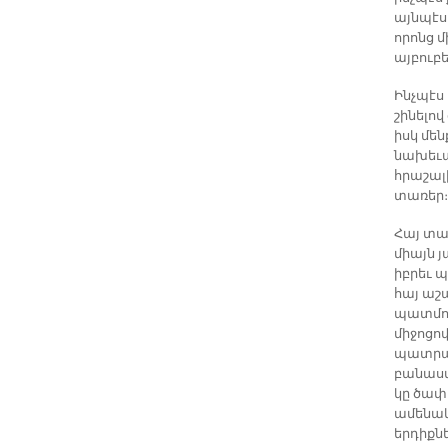
այնպէս 
որոնց մ
այբուբ
Ինչպէս 
շինելո
իսկ մեն
նախեւա
հրաշալի
տառեր։
Հայ տա
միայն 
իբրեւ 
հայ աշ
պատմութ
միջոցո
պատրաս
բանաստ
կը ծափ
ամենակ
երդիքնե