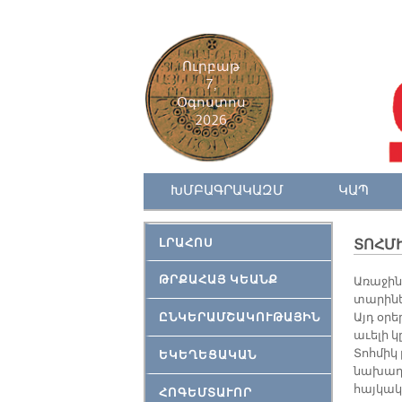
Ուրբաթ
7,
Օգոստոս
2026
ԽՄԲԱԳՐԱԿԱԶՄ
ԿԱՊ
ԼՐԱՀՈՍ
ՏՈՀ­Մ
ԹՐՔԱՀԱՅ ԿԵԱՆՔ
Առաջի
տարինե
ԸՆԿԵՐԱՄՇԱԿՈՒԹԱՅԻՆ
Այդ օրե
աւելի կ
Տոհմիկ 
ԵԿԵՂԵՑԱԿԱՆ
նախադա
հայկակ
ՀՈԳԵՄՏԱՒՈՐ