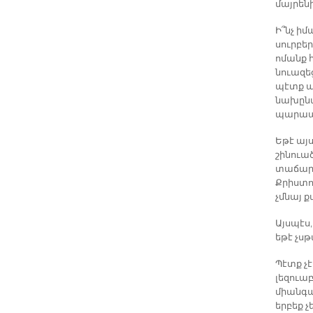
մայրենի
Ի՞նչ իմ
սուրբեր
ոմանք 
նուազե
պէտք պ
նախընտ
պարապո
Եթէ այ
շինուած
տաճարի
Քրիստոս
չմնայ ք
Այսպէս,
եթէ չսթ
Պէտք չ
լեզուա
միանգա
երբեք չ