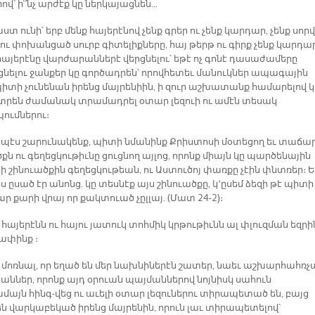
ով՝ ի՞նչ արժէք կը ներկայացնեն…
աստ ունի՝ երբ մենք հայերէնով չենք գրեր ու չենք կարդար, չենք սոր
ու փոխանցած սուրբ գիտելիքները, հայ թերթ ու գիրք չենք կարդար
հայերէնը վարժարաններէ վերցնելու՝ եթէ ոչ գոնէ դասաժամերը
ցնելու ջանքեր կը գործադրեն՝ որովհետեւ մանուկներ ապագային
իտի չունենան իրենց մայրենիին, ի զուր աշխատանք համարելով կ
րեն ժամանակ տրամադրել օտար լեզուի ու ամէն տեսակ
ւմներու։
սպէս շարունակենք, պիտի նմանինք Քրիստոսի մօտեցող եւ տաճա
քն ու գեղեցկութիւնը ցուցնող այլոց, որոնք միայն կը պարծենային
 շինուածքին գեղեցկութեան, ու Աստուծոյ փառքը չէին փնտռեր։ Ե
 ըսած էր անոնց. կը տեսնէք այս շինուածքը, կ՚ըսեմ ձեզի թէ պիտի
ար քարի վրայ որ քակտուած չըլլայ. (Մատ 24-2)։
 հայերէնն ու հայու յատուկ տոհմիկ կրթութիւնն ալ փլուզման եզրին
ափինք ։
է մոռնալ, որ եղած են մեր նախնիներէն շատեր, նաեւ աշխարհահռչ
բաններ, որոնք այդ օրուան պայմաններով նոյնիսկ սահուն
մայն հինգ-վեց ու աւելի օտար լեզուներու տիրապետած են, բայց
են վարկաբեկած իրենց մայրենին, որուն լաւ տիրապետելով՝