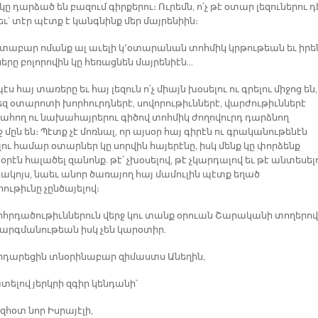
ը դարձած են բազում գիրքերու։ Ուրեմն, ո՛չ թէ օտար լեզուներու դ
լեւ՝ տէր պէտք է կանգնինք մեր մայրենիին։
աբար ոմանք ալ աւելի կ՚օտարանան տոհմիկ կրթութեան եւ իրե
երը բոլորովին կը հեռացնեն մայրենիէն…
ս հայ տառերը եւ հայ լեզուն ո՛չ միայն խօսելու ու գրելու միջոց են,
մեզ օտարոտի խորհուրդներէ, սովորութիւններէ, վարժութիւններէ
պահող ու նախահայրերու գիծով տոհմիկ ժողովուրդ դարձնող
 մըն են։ Պէտք չէ մոռնալ, որ այսօր հայ գիրէն ու գրականութենէն
ու համար օտարներ կը սորվին հայերէնը, իսկ մենք կը փորձենք
էն հալածել զանոնք. թէ՛ չխօսելով, թէ չկարդալով եւ թէ անտեսել
կոյս, նաեւ անոր ծառայող հայ մամուլին պէտք եղած
ութիւնը չընծայելով։
րհրդածութիւններուն վերջ կու տանք օրուան Շարականի տողերով
թարգմանութեան իսկ չեն կարօտիր.
րդարեցին տնօրինաբար զիմաստս Անեղին,
ելով յերկրի զգիր կենդանի՝
 զհօտ նոր Իսրայէլի,