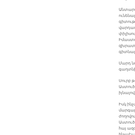
Անտարա
ունենալ
գիտութ
վարդապ
փիլիսո
Իմաստու
զխրատ,
գիտնալ
Մարդ ն
գաղտնի
Սուրբ 
Աստուծո
իյնալով
Իսկ ինչ
մարգարէ
ժողովու
Աստուծո
հայ ազգ
ինչպէս