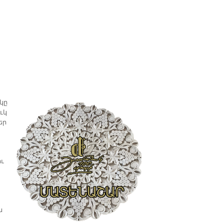
 կը
ւկ
եր
ու
ն