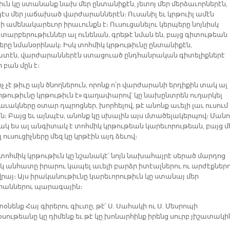
իւն կը ստանանք նախ մեր ընտանիքէն, յետոյ մեր մերձաւորներէն,
էս մեր յաճախած վարժարաններէն։ Ուսանիլ եւ կրթուիլ ամէն
 ամենակարեւոր իրաւունքն է։ Ուսուցանելու կերպերը նոյնիսկ
 տարբերութիւններ ալ ունենան, գրեթէ նման են, բայց գիտութեան
երը նմանօրինակ։ Իսկ տոհմիկ կրթութիւնը ընտանիքէն,
տէն, վարժարաններէն ստացուած ընդհանրական գիտելիքներէ
բան մըն է։
իչ չէ թիւը այն ծնողներուն, որոնք ո՛ր վարժարանի երդիքին տակ ալ
«կրթութիւնը կրթութիւն է» գաղափարով՝ կը նախընտրեն ուղարկել
աւակները օտար դպրոցներ, խորհելով, թէ անոնք աւելի լաւ ուսում
։ Բայց եւ այնպէս, անոնք կը սխալին այս մտածելակերպով։ Մանո
կ ես ալ անգիտակ է տոհմիկ կրթութեան կարեւորութեան, բայց մ
 ուսուցիչները մեզ կը կրթէին այդ ձեւով։
 տոհմիկ կրթութիւն կը նշանակէ՝ նոյն նախահայրէ սերած մարդոց
էկ անհատը իրարու կապել աւելի բարձր իտէալներու ու արժէքներ
վրայ։ Այս իրականութիւնը կարեւորութիւն կը ստանայ մեր
աններու պարագային։
տօնենք Հայ գիրերու գիւտը, թէ՛ Ս. Սահակի ու Ս. Մեսրոպի
սութեանը կը դիմենք եւ թէ կը խոնարհինք իրենց սուրբ յիշատակի