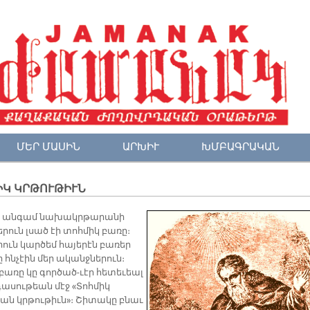
ՄԵՐ ՄԱՍԻՆ
ԱՐԽԻՒ
ԽՄԲԱԳՐԱԿԱՆ
ԻԿ ԿՐԹՈՒԹԻՒՆ
ն անգամ նախակրթարանի
րուն լսած էի տոհմիկ բառը։
րուն կարծեմ հայերէն բառեր
ը հնչէին մեր ականջներուն։
բառը կը գործած-ւէր հետեւեալ
սութեան մէջ «Տոհմիկ
ան կրթութիւն»։ Շիտակը բնաւ