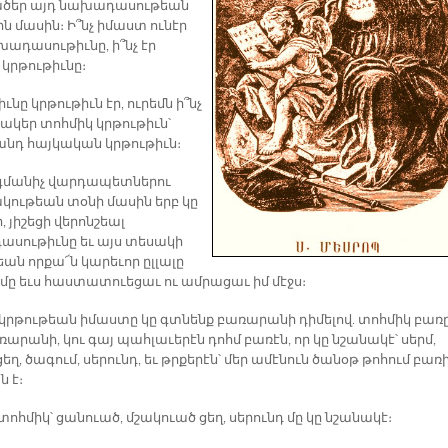
ածեր այդ նախադասութեան
ն մասին։ Ի՞նչ իմաստ ունէր
խադասութիւնը, ի՞նչ էր
 կրթութիւնը։
ւնը կրթութիւն էր, ուրեմն ի՞նչ
նակեր տոհմիկ կրթութիւն՝
նդ հայկական կրթութիւն։
գմանիչ վարդապետներու
կութեան տօնի մասին երբ կը
 յիշեցի վերոնշեալ
սութիւնը եւ այս տեսակի
ան որքա՜ն կարեւոր ըլլալը
մը եւս հաստատուեցաւ ու ամրացաւ իմ մէջս։
 կրթութեան իմաստը կը գտնենք բառարանի դիմելով. տոհմիկ բառը
արանի, կու գայ պահլաւերէն դոհմ բառէն, որ կը նշանակէ՝ սերմ,
ցեղ, ծագում, սերունդ, եւ թրքերէն՝ մեր ամէնուն ծանօթ թոհում բառ
 է։
տոհմիկ՝ ցանուած, մշակուած ցեղ, սերունդ մը կը նշանակէ։