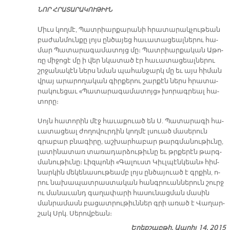
ՆՈՐ ՀՐԱ­ՏԱ­ՐԱ­ԿՈՒ­ԹԻՒՆ
Միւս կող­մէ, Պատ­րիար­քա­րա­նի հրա­տա­րակ­չու­թեան
բա­ժան­մուն­քը լոյս ըն­ծա­յեց հա­ւա­տա­ցեալ­նե­րու հա­
մար Պա­տա­րա­գա­մա­տոյց մը։ Պատ­րիար­քա­կան Ա­թո­
ռը մի­ջո­ցէ մը ի վեր նկա­տած էր հա­ւա­տա­ցեալ­նե­րու
շրջա­նա­կէն ներս նման պա­հան­ջարկ մը եւ այս հի­ման
վրայ ա­րա­րո­ղա­կան գիր­քե­րու շար­քէն ներս հրա­տա­
րա­կուե­ցաւ «Պա­տա­րա­գա­մա­տոյց» խո­րագ­րեալ հա­
տո­րը։
Սոյն հա­տո­րին մէջ հա­ւա­քուած են Ս. Պա­տա­րա­գի հա­
ւա­տա­ցեալ ժո­ղո­վուր­դին կող­մէ լսուած մա­սե­րուն
գրա­բար բնա­գի­րը, աշ­խար­հա­բար թարգ­մա­նու­թիւ­նը,
լա­տի­նա­տառ տա­ռա­դար­ձու­թիւ­նը եւ թրքե­րէն թարգ­
մա­նու­թիւ­նը։ Լիզ­պո­նի «Գա­լուստ Կիւլ­պէն­կեան» հիմ­
նար­կին մե­կե­նա­սու­թեամբ լոյս ըն­ծա­յուած է գրքին, ո­
րու նա­խա­պատ­րաս­տա­կան հանգ­րուան­նե­րուն շուրջ
ու մա­նա­ւանդ գա­ղա­փա­րի հա­սու­նաց­ման մա­սին
ման­րա­մասն բա­ցատ­րու­թիւն­ներ գրի ա­ռած է Վա­ղար­
շակ Սրկ. Սե­րով­բեան։
Երեքշաբթի, Ապրիլ 14, 2015