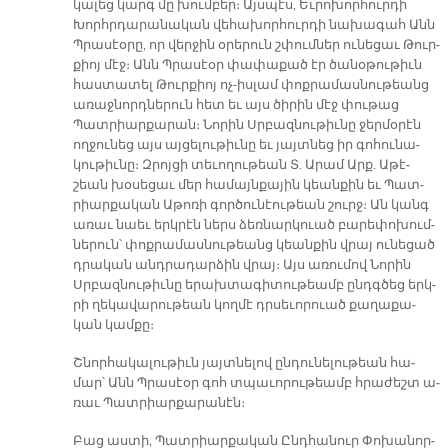
կա­լեց կարգ մը խում­բեր։ Այս­պէս, Եւ­րո­խոր­հուր­դի
Խորհր­դա­րա­նա­կան վե­հա­խոր­հուր­դի նա­խա­գահ Անն
Պրա­սէօ­րը, որ վեր­ջին օ­րե­րուն շփում­ներ ու­նե­ցաւ Թուր­
քիոյ մէջ։ Անն Պրա­սէօր փա­փա­քած էր ծա­նօ­թու­թիւն
հաս­տա­տել Թուր­քիոյ ոչ-իս­լամ փոք­րա­մաս­նու­թեանց
ա­ռաջ­նորդ­նե­րուն հետ եւ այս ծի­րին մէջ փու­թաց
Պատ­րիար­քա­րան։ Նո­րին Սրբազ­նու­թիւ­նը ջեր­մօ­րէն
ող­ջու­նեց այս այ­ցե­լու­թիւ­նը եւ յայտ­նեց իր գո­հու­նա­
կու­թիւ­նը։ Զրոյ­ցի տե­ւո­ղու­թեան Տ. Ա­րամ Արք. Ա­թէ­
շեան խօ­սե­ցաւ մեր հա­մայն­քա­յին կեան­քին եւ Պատ­
րիար­քա­կան Ա­թո­ռի գոր­ծու­նէու­թեան շուրջ։ Ան կանգ
ա­ռաւ նաեւ երկ­րէն ներս ձեռ­նար­կուած բա­րե­փո­խում­
նե­րուն՝ փոք­րա­մաս­նու­թեանց կեան­քին վրայ ու­նե­ցած
դրա­կան անդ­րա­դար­ձին վրայ։ Այս ա­ռու­մով Նո­րին
Սրբազ­նու­թիւ­նը ե­րախ­տա­գի­տու­թեամբ ընդգ­ծեց երկ­
րի ղե­կա­վա­րու­թեան կող­մէ դրսե­ւո­րուած քա­ղա­քա­
կան կամ­քը։
Շնոր­հա­կա­լու­թիւն յայտ­նե­լով ըն­դու­նե­լու­թեան հա­
մար՝ Անն Պրա­սէօր գոհ տպա­ւո­րու­թեամբ հրա­ժեշտ ա­
ռաւ Պատ­րիար­քա­րա­նէն։
Բաց աս­տի, Պատ­րիար­քա­կան Ընդ­հա­նուր Փո­խա­նոր­