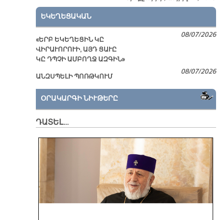
ԵԿԵՂԵՑԱԿԱՆ
08/07/2026
«ԵՐԲ ԵԿԵՂԵՑԻՆ ԿԸ
ՎԻՐԱՒՈՐՈՒԻ, ԱՅԴ ՑԱՒԸ
ԿԸ ԴՊՉԻ ԱՄԲՈՂՋ ԱԶԳԻՆ»
08/07/2026
ԱՆԶՍՊԵԼԻ ՊՈՌԹԿՈՒՄ
ՕՐԱԿԱՐԳԻ ՆԻՒԹԵՐԸ
ԴԱՏԵԼ…