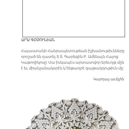
ԱՐԱ ԳՕՉՈՒՆԵԱՆ
​Հայաստանի Հանրապետութեան իշխանութիւնները
որոշած են դատել Տ.Տ. Գարեգին Բ. Ամենայն Հայոց
Կաթողիկոսը: Սա իսկապէս արտասովոր երեւոյթ մըն
է եւ միանշանակօրէն կ՚ենթադրէ գայթակղութիւն մը:
Կարդալ աւելին
Դ