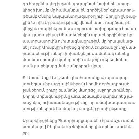
դը հիւ­րըն­կա­լեց իս­թան­պու­լաբ­նակ նախ­կին ա­րաբ­
կիր­ցի խումբ մը հա­մայն­քա­յին գոր­ծիչ­ներ՝ գլխա­ւո­րու­
թեամբ Օն­նիկ Նալ­պանտ­ղա­զա­րօղ­լուի։ Զրոյ­ցի ըն­թաց­
քին Նո­րին Սրբազ­նու­թիւ­նը վե­րա­հա­սու դար­ձաւ, թէ
վեր­ջին տա­րի­նե­րու ձե­ւա­ւո­րուած նա­խըն­թա­ցի հի­ման
վրայ յա­ռա­ջի­կայ Սեպ­տեմ­բե­րին ա­րաբ­կիր­ցի­նե­րը կը
պատ­րաս­տուին ուխ­տագ­նա­ցու­թիւն մը ի­րա­կա­նաց­
նել դէ­պի Ա­րաբ­կիր։ Ի­րենց գոր­ծու­նէու­թեան շուրջ ման­
րա­մաս­նու­թիւն­ներ փո­խան­ցե­լու ժա­մա­նակ ա­նոնք
մաս­նա­ւո­րա­պէս կանգ ա­ռին տեղ­ւոյն գե­րեզ­մա­նա­
տան բա­րե­կարգ­ման ջան­քե­րուն վրայ։
Տ. Ա­րամ Արք. Ա­թէ­շեան գնա­հա­տան­քով ար­տա­յայ­
տուե­ցաւ մեր ազ­գա­յին­նե­րուն կող­մէ գոր­ծադ­րուած
ջան­քե­րուն շուրջ եւ ա­նոնց մաղ­թեց յա­ջո­ղու­թիւն­ներ։
Նո­րին Սրբազ­նու­թիւ­նը ա­ռանձ­նա­պէս կա­րե­ւո­րեց յա­
ռա­ջի­կայ ուխ­տագ­նա­ցու­թիւ­նը, ո­րու նա­խա­պատ­րաս­
տու­թիւն­նե­րուն հա­մար ալ մաղ­թեց բա­րի ըն­թացք։
Ա­րաբ­կիր­ցի­նե­րը Պատ­րիար­քա­րա­նէն հրա­ժեշտ ա­ռին՝
ստա­նա­լով Ընդ­հա­նուր Փո­խա­նոր­դին օրհ­նու­թիւն­նե­
րը։