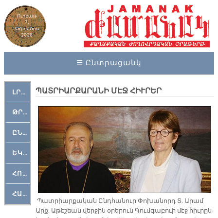
Ուրբաթ
7,
Օգոստոս
2026
☰ Ընտրացանկ
ՊԱՏՐԻԱՐՔԱՐԱՆԻ ՄԷՋ ՀԻՒՐԵՐ
ԼՐԱՀՈՍ
ԹՐՔԱՀԱՅ ԿԵԱՆՔ
ԸՆԿԵՐԱՄՇԱԿՈՒԹԱՅԻՆ
ԵԿԵՂԵՑԱԿԱՆ
ՀՈԳԵՄՏԱՒՈՐ
ՀԱՐԹԱԿ
Պատ­րիար­քա­կան Ընդ­հա­նուր Փո­խա­նորդ Տ. Ա­րամ
Արք. Ա­թէ­շեան վեր­ջին օ­րե­րուն Գում­գա­բուի մէջ հիւ­րըն­