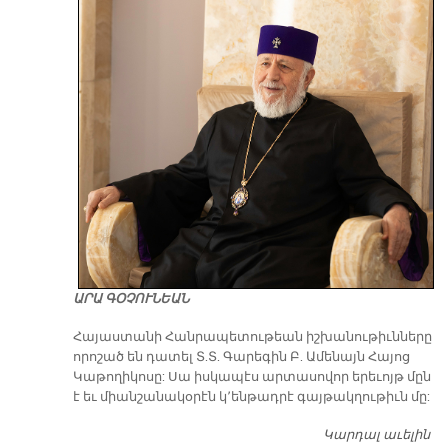
ԱՐԱ ԳՕՉՈՒՆԵԱՆ
​Հայաստանի Հանրապետութեան իշխանութիւնները
որոշած են դատել Տ.Տ. Գարեգին Բ. Ամենայն Հայոց
Կաթողիկոսը: Սա իսկապէս արտասովոր երեւոյթ մըն
է եւ միանշանակօրէն կ՚ենթադրէ գայթակղութիւն մը:
Կարդալ աւելին
Դ