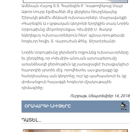
Ամենայն Հայոց Տ.Տ. Գարեգին Բ. Կաթողիկոսը Մայր
Աթոռ Սուրբ Էջմիածնի մէջ վերջերս հիւրընկալեց
Շիրակի թեմէն մեկնած ուխտաւորներ։ Մայրավանքի
«Գարեգին Ա.» կրթական կեդրոնի երդիքին տակ Նորին
Սրբութիւնը մէկտեղուեցաւ Կիւմրիի Ս. Յակոբ
եկեղեցւոյ ուխտաւորներուն հետ՝ գլխաւորութեամբ
հոգեւոր հովիւ Տ. Վարուժան Քհնյ. Տէրտէրեանի։
Նորին Սրբութիւնը ջերմօրէն ողջունեց ուխտաւորները
եւ ընդգծեց, որ «Կիւմրի» անուան արտաբերումը
առանձնակի ջերմութիւն կը յառաջացնէ իւրաքանչիւր
հայորդիի սրտին մէջ, որովհետեւ այս քաղաքը կը
հանդիսանայ այն կեդրոնը, ուր կը պահպանուի եւ կը
փոխանցուի հայազգի հոգեւոր-մշակութային
դիմագիծը։
Ուրբաթ, Սեպտեմբեր 14, 2018
ՕՐԱԿԱՐԳԻ ՆԻՒԹԵՐԸ
ԴԱՏԵԼ…