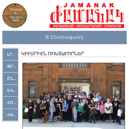
Շաբաթ
8,
Օգոստոս
2026
☰ Ընտրացանկ
ԿԻՒՄՐԻԷՆ ՈՒԽՏԱՒՈՐՆԵՐ
ԼՐԱՀՈՍ
ԹՐՔԱՀԱՅ ԿԵԱՆՔ
ԸՆԿԵՐԱՄՇԱԿՈՒԹԱՅԻՆ
ԵԿԵՂԵՑԱԿԱՆ
ՀՈԳԵՄՏԱՒՈՐ
ՀԱՐԹԱԿ