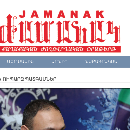
ՄԵՐ ՄԱՍԻՆ
ԱՐԽԻՒ
ԽՄԲԱԳՐԱԿԱՆ
 ՈՒ ՊԱՐԶ ՊԱՏԳԱՄՆԵՐ