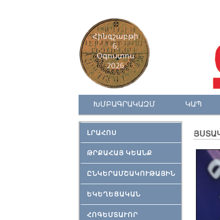
Հինգշաբթի
6,
Օգոստոս
2026
ԽՄԲԱԳՐԱԿԱԶՄ
ԿԱՊ
ԼՐԱՀՈՍ
ՅՍՏԱԿ
ԹՐՔԱՀԱՅ ԿԵԱՆՔ
ԸՆԿԵՐԱՄՇԱԿՈՒԹԱՅԻՆ
ԵԿԵՂԵՑԱԿԱՆ
ՀՈԳԵՄՏԱՒՈՐ