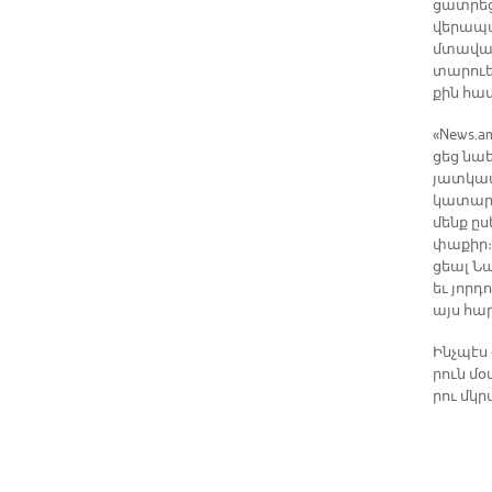
ցատ­րեց 
վե­րա­պ
մտա­վա­
տա­րուե
քին հա­մ
«News.am
ցեց նաեւ
յատ­կա­պ
կա­տա­ր
մենք ը­
փա­քիր։ 
ցեալ Նա
եւ յոր­դ
այս հար
Ինչ­պէս 
րուն մօտ
րու մկր