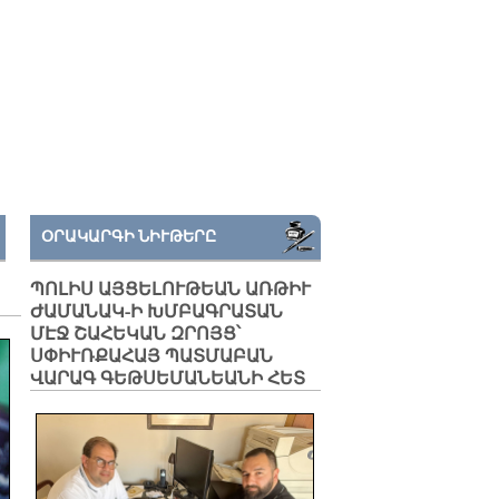
ՕՐԱԿԱՐԳԻ ՆԻՒԹԵՐԸ
ՊՈԼԻՍ ԱՅՑԵԼՈՒԹԵԱՆ ԱՌԹԻՒ
ԺԱՄԱՆԱԿ-Ի ԽՄԲԱԳՐԱՏԱՆ
ՄԷՋ ՇԱՀԵԿԱՆ ԶՐՈՅՑ՝
ՍՓԻՒՌՔԱՀԱՅ ՊԱՏՄԱԲԱՆ
ՎԱՐԱԳ ԳԵԹՍԵՄԱՆԵԱՆԻ ՀԵՏ