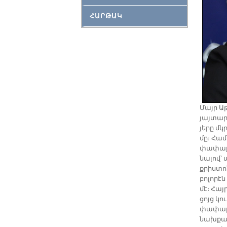
ՀԱՐԹԱԿ
Մայր Ա­
յայ­տա­ր
յե­րը մ
մը։ Հա­մ
փա­փա­ք
նա­լով՝ 
քրիս­տո­
բո­լո­րէ
մէ։ Հայր
ցոյց կու
փա­փա­ք
նախ­քան 