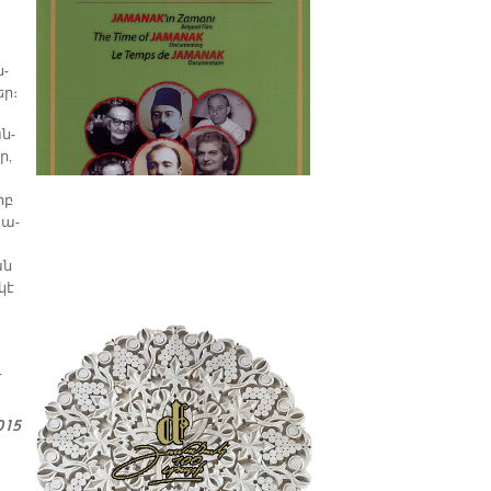
պատմաբան Վարագ
Գեթսեմանեանի հետ
ն­
եր։
ան­
ր,
րբ
փա­
ան
կէ
­
015