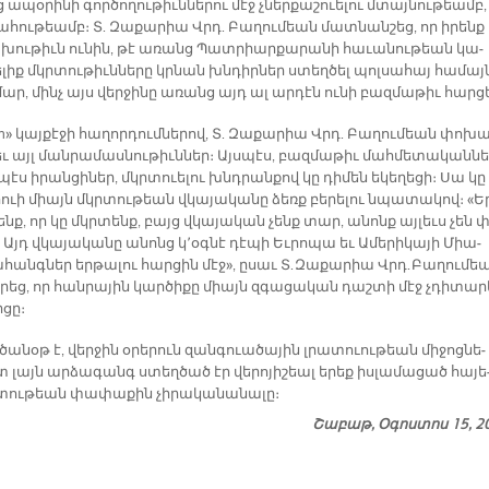
ա­պօ­րի­նի գոր­ծո­ղու­թիւն­նե­րու մէջ չներ­քա­շուե­լու մտայ­նու­թեամբ,
ա­հու­թեամբ։ Տ. Զա­քա­րիա Վրդ. Բա­ղու­մեան մատ­նան­շեց, որ ի­րենք
խու­թիւն ու­նին, թէ ա­ռանց Պատ­րիար­քա­րա­նի հա­ւա­նու­թեան կա­
­լիք մկրտու­թիւն­նե­րը կրնան խնդիր­ներ ստեղ­ծել պոլ­սա­հայ հա­մայ
ար, մինչ այս վեր­ջի­նը ա­ռանց այդ ալ ար­դէն ու­նի բազ­մա­թիւ հար­ց
» կայ­քէ­ջի հա­ղոր­դում­նե­րով, Տ. Զա­քա­րիա Վրդ. Բա­ղու­մեան փո­խ
 այլ ման­րա­մաս­նու­թիւն­ներ։ Այս­պէս, բազ­մա­թիւ մահ­մե­տա­կան­նե
էս ի­րան­ցի­ներ, մկրտուե­լու խնդրան­քով կը դի­մեն ե­կե­ղե­ցի։ Սա կը
ուի միայն մկրտու­թեան վկա­յա­կա­նը ձեռք բե­րե­լու նպա­տա­կով։ «Ե
սենք, որ կը մկրտենք, բայց վկա­յա­կան չենք տար, ա­նոնք այ­լեւս չեն 
Այդ վկա­յա­կա­նը ա­նոնց կ՚օգ­նէ դէ­պի Եւ­րո­պա եւ Ա­մե­րի­կա­յի Միա­
­հանգ­ներ եր­թա­լու հար­ցին մէջ», ը­սաւ Տ. Զաքարիա Վրդ. Բաղումե
ո­րեց, որ հան­րա­յին կար­ծի­քը միայն զգա­ցա­կան դաշ­տի մէջ չդի­տար­
­ցը։
ծա­նօթ է, վեր­ջին օ­րե­րուն զան­գուա­ծա­յին լրա­տուու­թեան մի­ջոց­նե­
 լայն ար­ձա­գանգ ստեղ­ծած էր վե­րո­յի­շեալ ե­րեք իս­լա­մա­ցած հա­յե
տու­թեան փա­փա­քին չի­րա­կա­նա­նա­լը։
Շաբաթ, Օգոստոս 15, 2