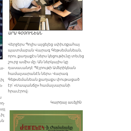
ԱՐԱ ԳՕՉՈՒՆԵԱՆ
Վերջերս Պոլիս այցելեց սփիւռքահայ
պատմաբան Վարագ Գեթսեմանեան,
որու քաղաքէս ներս կեցութիւնը տեւեց
շուրջ ամիս մը։ Ան ներկայիս կը
դասաւանդէ Պէյրութի Ամերիկեան
հա­
համալսարանէն ներս։ Վարագ
Գեթսեմանեան քաղաքս փութացած
ւիլ
էր՝ «Սապանճը» համալսարանի
ռ­
հրաւէրով։
ս
Կարդալ աւելին
Պոլիս այցելութեան
ող­
առթիւ ԺԱՄԱՆԱԿ-ի
այլ
խմբագրատան մէջ
ւիլ
շահեկան զրոյց՝
ան
սփիւռքահայ