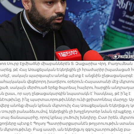
թոռ Սուրբ Էջ­միած­նի միա­բան­նե­րէն Տ. Զա­քա­րիա Վրդ. Բա­ղու­մեան
ա­րեց, թէ Հայ Ա­ռա­քե­լա­կան Ե­կե­ղե­ցին չի հրա­ժա­րիր իս­լա­մա­ցած 
կրտե­լէ, սա­կայն պար­զա­պէս ա­նոնք պէտք է անց­նին ըն­թա­ցա­կար­գէ
ա­հայ­կա­կան վե­ցե­րորդ խա­ղե­րու օ­րե­րուն Հա­յաս­տա­նի մէջ մկրտո
ած, սա­կայն մեր­ժուած ե­րեք ծպտեալ հա­յե­րու հար­ցին անդ­րա­դա
ան ը­սաւ, որ այդ ըն­թա­ցա­կար­գին նպա­տակն է՝ հասկ­նալ, թէ ի՛նչ է
նէու­թիւ­նը, ի՛նչ պար­տա­ւո­րու­թիւն­ներ ու­նի քրիս­տո­նեայ մար­դը։ Այ
ն վերջ ա­նոնք միայն կրնան մկրտուիլ Հայ Ա­ռա­քե­լա­կան Ե­կե­ղեց­ւոյ կ
 Սուր­բի բա­նա­ձե­ւու­մով, ե­կե­ղե­ցին չի խո­չըն­դո­տեր նման դէպ­քե­րը, 
 տայ ճա­նա­պար­հը, ո­րով կրնայ լու­ծուիլ խնդի­րը։ Ըստ ի­րեն, մկրտո
ող­նե­րը պէտք է Պոլ­սոյ Պատ­րիար­քա­րա­նէն թոյլ­տուու­թիւն ստա­ն
մկրտու­թիւ­նը։ Բաց աս­տի, ան ե­կե­ղեց­ւոյ զգու­շա­ւո­րու­թիւ­նը բա­