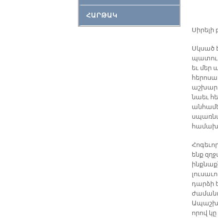
ՀԱՐԹԱԿ
Սիրելի
Սկսած է
պատուհ
եւ մեր
հերոսա
աշխարհ
նաեւ հ
անհամե
սպառնա
համախո
Հոգեւո
ենք զղ
ինքնաք
լուսաւ
դարձի ե
ժամանակ
Ապաշխա
որով կը