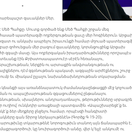
*
 բարեպաշտ զաւակներ Մեր,
 Մեծ Պահքը։ Մուտք գործած ենք Մեծ Պահքի շրջան մեզ
ասած պատերազմի ողբերգութեան ցաւը մեր հոգիներուն։ Արցա
 ազատ ու անկախ ապրելու իրաւունքի համար մղուած պատերազմ
բար զոհուեցան մեր բազում զաւակները, կորսնցուցինք Արցախ
ի զգալի մասը։ Այս ողբերգական իրադարձութիւնները որոշապէս
ետեւանք էին Քրիստոսապատուէր սէրէն հեռանալու,
րաշխութեան, ներքին ու արտաքին անվտանգութեան ու
լիքներու դէմ զգօնութեան պակասի, ազգային արժէքներու շուրջ
ւմբ եւ միակամ ըլլալու նախանձախնդրութեան տկարացման։
ր կեանքի այս առանձնայատուկ ժամանակաընթացքի մէջ կոչուած
ջման ու ապաշխարութեան զգացումներով ընթանալու
ննութեան, սխալներու անդրադառնալու, թերութիւնները սրբագրե
որ ուղիով՝ ունկնդիր առաքեալի պատգամին. «Ապաշխարեցէ՛ք եւ
կէ՛ք ձեր մեղքերը ջնջելու համար, որպէսզի հանգիստի
ները գան Տիրոջ ներկայութենէն» (Գործք Գ 19-20)։
րութիւնը տկարութենէ նորոգութիւն տանող այն ճանապարհն է,
 մաքրագործուի, կը նուիրագործուի անձը, վեր կ՚ելլէ անկումէ ու