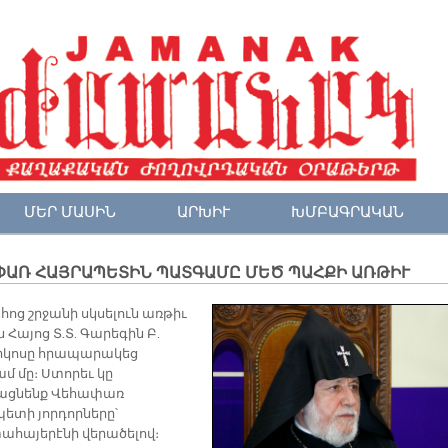
ՄԵՐ ՄԱՍԻՆ
ԱՐԽԻՒ
ԽՄԲԱԳՐԱԿԱՆ
ՓԱՌ ՀԱՅՐԱՊԵՏԻՆ ՊԱՏԳԱՄԸ ՄԵԾ ՊԱՀՔԻ ԱՌԹԻՒ
հոց շրջանի սկսելուն առթիւ
 Հայոց Տ.Տ. Գարեգին Բ.
իկոսը հրապարակեց
 մը։ Ստորեւ կը
ացնենք Վեհափառ
ետի յորդորները՝
ահայերէնի վերածելով։