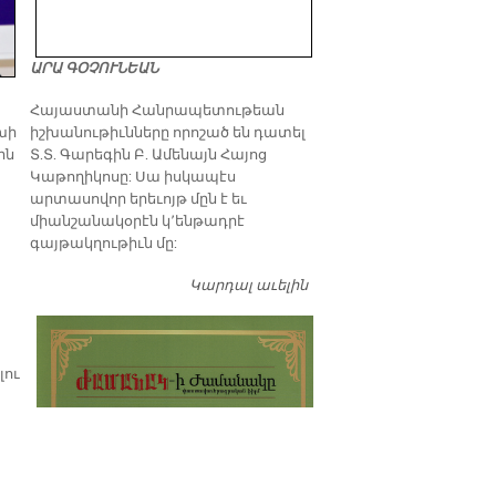
ԱՐԱ ԳՕՉՈՒՆԵԱՆ
​Հայաստանի Հանրապետութեան
իշխանութիւնները որոշած են դատել
խի
Տ.Տ. Գարեգին Բ. Ամենայն Հայոց
ին
Կաթողիկոսը: Սա իսկապէս
արտասովոր երեւոյթ մըն է եւ
միանշանակօրէն կ՚ենթադրէ
գայթակղութիւն մը:
Կարդալ աւելին
Դատել…
լու