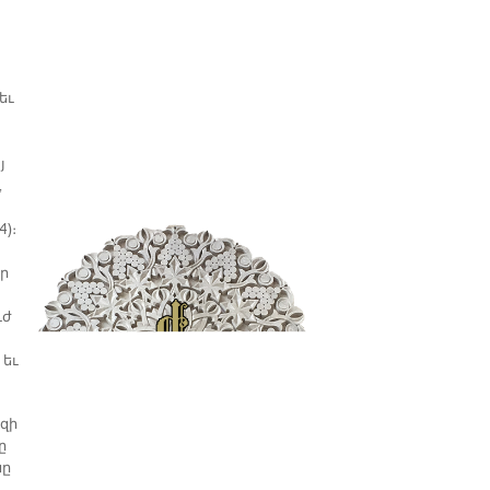
խ
եւ
յ
,
4)։
ր
ւժ
 եւ
զի
ը
նը