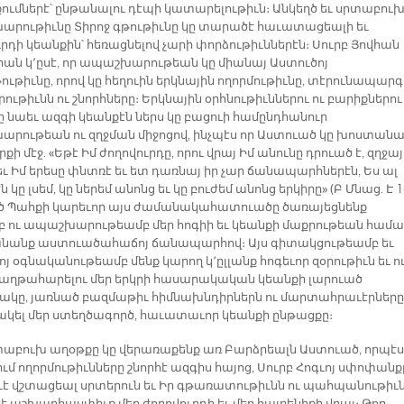
ումներէ՝ ընթանալու դէպի կատարելութիւն։ Անկեղծ եւ սրտաբու
րութիւնը Տիրոջ գթութիւնը կը տարածէ հաւատացեալի եւ
րդի կեանքին՝ հեռացնելով չարի փորձութիւններէն։ Սուրբ Յովհան
րան կ՚ըսէ, որ ապաշխարութեան կը միանայ Աստուծոյ
ւթիւնը, որով կը հեղուին երկնային ողորմութիւնը, տէրունապարգ
ւթիւնն ու շնորհները։ Երկնային օրհնութիւններու ու բարիքներու
ը նաեւ ազգի կեանքէն ներս կը բացուի համընդհանուր
րութեան ու զղջման միջոցով, ինչպէս որ Աստուած կը խոստանա
րքի մէջ. «Եթէ Իմ ժողովուրդը, որու վրայ Իմ անունը դրուած է, զղջայ
եւ Իմ երեսը փնտռէ եւ ետ դառնայ իր չար ճանապարհներէն, Ես ալ
ն կը լսեմ, կը ներեմ անոնց եւ կը բուժեմ անոնց երկիրը» (Բ Մնաց. Է 1
եծ Պահքի կարեւոր այս ժամանակահատուածը ծառայեցնենք
բ ու ապաշխարութեամբ մեր հոգիի եւ կեանքի մաքրութեան համա
անանք աստուածահաճոյ ճանապարհով։ Այս գիտակցութեամբ եւ
յ օգնականութեամբ մենք կարող կ՚ըլլանք հոգեւոր զօրութիւն եւ ո
 յաղթահարելու մեր երկրի հասարակական կեանքի լարուած
ակը, յառնած բազմաթիւ հիմնախնդիրներն ու մարտահրաւէրները
ակել մեր ստեղծագործ, հաւատաւոր կեանքի ընթացքը։
տաբուխ աղօթքը կը վերառաքենք առ Բարձրեալն Աստուած, որպէս
ւմ ողորմութիւնները շնորհէ ազգիս հայոց, Սուրբ Հոգւոյ սփոփանք
է վշտացեալ սրտերուն եւ Իր գթառատութիւնն ու պահպանութիւ