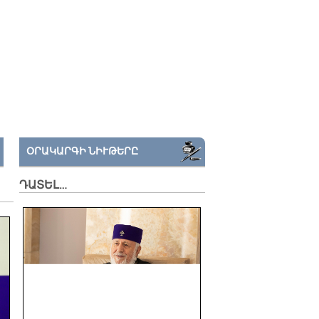
ՕՐԱԿԱՐԳԻ ՆԻՒԹԵՐԸ
ԴԱՏԵԼ…