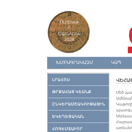
Ուրբաթ
7,
Օգոստոս
2026
ԽՄԲԱԳՐԱԿԱԶՄ
ԿԱՊ
ԼՐԱՀՈՍ
ՎԵՀԱ
ԹՐՔԱՀԱՅ ԿԵԱՆՔ
Մեծ պա
Ամենայն
ԸՆԿԵՐԱՄՇԱԿՈՒԹԱՅԻՆ
Կաթող
պատգամ
ներկայ
ԵԿԵՂԵՑԱԿԱՆ
Հայրապ
արեւմտ
ՀՈԳԵՄՏԱՒՈՐ