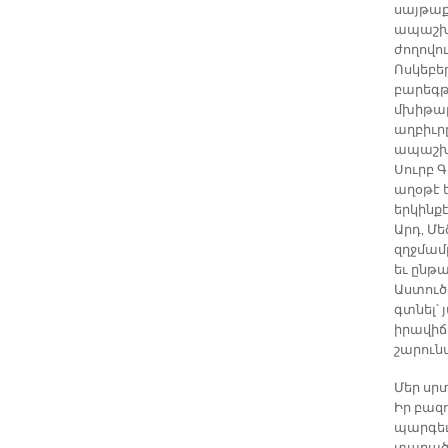
սայթաք
ապաշխա
ժողովու
Ոսկեբե
բարեգթո
մխիթարո
աղբիւր
ապաշխա
Սուրբ Գ
աղօթէ 
երկինքէ
Արդ, Մ
զղջմամ
եւ ընթ
Աստուծո
գտնել՝
իրավիճ
շարուն
Մեր սր
Իր բազո
պարգեւ