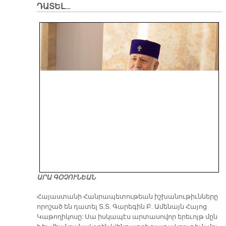
ԴԱՏԵԼ…
ԱՐԱ ԳՕՉՈՒՆԵԱՆ
​Հայաստանի Հանրապետութեան իշխանութիւնները
որոշած են դատել Տ.Տ. Գարեգին Բ. Ամենայն Հայոց
Կաթողիկոսը: Սա իսկապէս արտասովոր երեւոյթ մըն