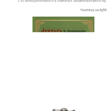
է եւ միանշանակօրէն կ՚ենթադրէ գայթակղութիւն մը:
Կարդալ աւելին
Դ