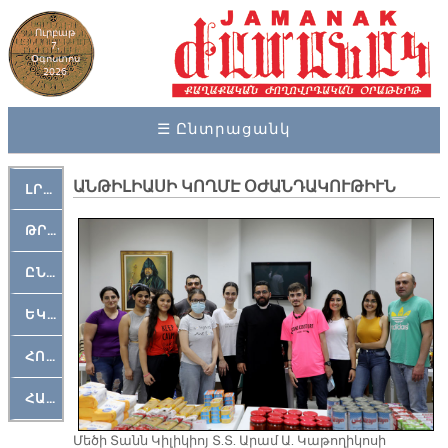
Ուրբաթ
7,
Օգոստոս
2026
☰ Ընտրացանկ
ԱՆԹԻԼԻԱՍԻ ԿՈՂՄԷ ՕԺԱՆԴԱԿՈՒԹԻՒՆ
ԼՐԱՀՈՍ
ԹՐՔԱՀԱՅ ԿԵԱՆՔ
ԸՆԿԵՐԱՄՇԱԿՈՒԹԱՅԻՆ
ԵԿԵՂԵՑԱԿԱՆ
ՀՈԳԵՄՏԱՒՈՐ
ՀԱՐԹԱԿ
Մեծի Տանն Կիլիկիոյ Տ.Տ. Արամ Ա. Կաթողիկոսի