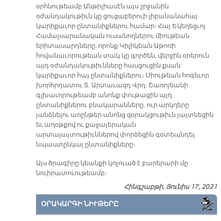
օրհնութեամբ Անթիլիասէն այս շրջանին
օժանդակութիւն կը ցուցաբերուի լիբանանահայ
կարիքաւոր ընտանիքներու համար։ Հայ Եկեղեցւոյ
Համալսարանական ուսանողներու միութեան
երիտասարդները, որոնք Կիլիկեան Աթոռի
հովանաւորութեան տակ կը գործեն, վերջին օրերուն
այդ օժանդակութիւնները հասցուցին քսան
կարիքաւոր հայ ընտանիքներու։ Միութեան հոգեւոր
խորհրդատու Տ. Արտաւազդ Վրդ. Շառոյեանի
գլխաւորութեամբ անոնք փութացին այդ
ընտանիքներու բնակարանները, ուր արկղերը
յանձնելու առընթեր անոնց զօրակցութիւն յայտնեցին
եւ աղօթքով ու քաջալերական
արտայայտութիւններով փորձեցին գօտեպնդել
նպաստընկալ ընտանիքները։
Այս ծրագիրը կեանքի կոչուած է բարերարի մը
նուիրատուութեամբ։
Հինգշաբթի, Յունիս 17, 2021
ՕՐԱԿԱՐԳԻ ՆԻՒԹԵՐԸ