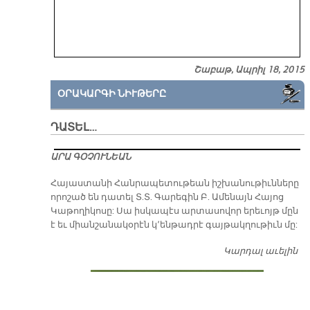
Շաբաթ, Ապրիլ 18, 2015
ՕՐԱԿԱՐԳԻ ՆԻՒԹԵՐԸ
ԴԱՏԵԼ…
ԱՐԱ ԳՕՉՈՒՆԵԱՆ
​Հայաստանի Հանրապետութեան իշխանութիւնները
որոշած են դատել Տ.Տ. Գարեգին Բ. Ամենայն Հայոց
Կաթողիկոսը: Սա իսկապէս արտասովոր երեւոյթ մըն
է եւ միանշանակօրէն կ՚ենթադրէ գայթակղութիւն մը:
Կարդալ աւելին
Դ