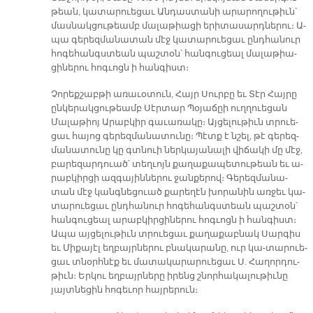
թեան, կա­տա­րուե­ցաւ Ան­դաս­տա­նի ա­րա­րո­ղու­թիւն՝
մաս­նակ­ցու­թեամբ մա­լա­թիա­ցի ե­րի­տա­սարդ­նե­րու։ Ա­
պա գե­րեզ­մա­նա­տան մէջ կա­տա­րուե­ցաւ ընդ­հա­նուր
հո­գե­հանգս­տեան պաշ­տօն՝ հան­գու­ցեալ մա­լա­թիա­
ցի­նե­րու հոգ­ւոցն ի հան­գիստ։
Չո­րեք­շաբ­թի ա­ռա­ւօ­տուն, Հայր Սուր­բը եւ Տէր Հայ­րը
ըն­կե­րակ­ցու­թեամբ Սէր­տար Պօ­յա­ճըի ուղ­ղուե­ցան
Մա­լա­թիոյ Ա­րաբ­կիր գա­ւա­ռա­կը։ Այ­ցե­լու­թիւն տրուե­
ցաւ հա­յոց գե­րեզ­մա­նա­տու­նը։ Պէտք է նշել, թէ գե­րեզ­
մա­նա­տու­նը կը գտնուի ներ­կա­յա­նա­լի վի­ճա­կի մը մէջ,
բա­րե­զար­դուած՝ տեղ­ւոյն քա­ղա­քա­պե­տու­թեան եւ ա­
րաբ­կիր­ցի ազ­գա­յին­նե­րու ջան­քե­րով։ Գե­րեզ­մա­նա­
տան մէջ կանգ­նեցուած քա­րե­ղէն խո­րա­նին առ­ջեւ կա­
տա­րուե­ցաւ ընդ­հա­նուր հո­գե­հանգս­տեան պաշ­տօն՝
հան­գու­ցեալ ա­րաբ­կիր­ցի­նե­րու հոգ­ւոցն ի հան­գիստ։
Ա­պա այ­ցե­լու­թիւն տրուե­ցաւ քա­ղա­քաբ­նակ Սար­գիս
եւ Մի­քա­յէլ եղ­բայր­նե­րու բնա­կա­րա­նը, ուր կա­-տարուե­
ցաւ տնօրհ­նէք եւ մա­տա­կա­րա­րուե­ցաւ Ս. Հա­ղոր­դու­
թիւն։ Եր­կու եղ­բայր­ները ի­րենց շնոր­հա­կա­լու­թիւ­նը
յայտ­նե­ցին հո­գե­ւոր հայ­րե­րուն։