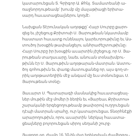
կա­տա­րուե­ցան Տ. Գրի­գոր Ա. Քհնյ. Տա­մա­տեա­նի ա­
ռաջ­նոր­դու­թեամբ՝ խումբ մը մա­լա­թիա­ցի ե­րի­տա­
սարդ հա­ւա­տա­ցեալ­նե­րու կողմէ։
Նախքան Տէ­րու­նա­կան ա­ղօթ­քը՝ Հայր Սուր­բը քա­րո­
զեց եւ յի­շե­ցուց Քրի­տո­սի Ս. Յա­րու­թեան նկատ­մամբ
հաս­տատ հա­ւատք ու­նե­նա­լու կա­րե­ւո­րու­թիւ­նը եւ Աս­
տու­ծոյ խօս­քին թա­փան­ցե­լու անհ­րա­ժեշ­տու­թիւ­նը։
Հայր Սուր­բը իր խօս­քին ա­ւար­տին յի­շե­ցուց, որ Ս. Յա­
րու­թեան տա­ղա­ւա­րը, նաեւ ա­նուան տօ­նախմ­բու­
թիւնն էր Ս. Յա­րու­թիւն ա­ղօ­թա­րան-մատ­րան։ Աս­տու­
ծոյ գո­հու­թիւն եւ փառք մա­տու­ցա­նեց որ, այս գող-տ­
րիկ ա­ղօ­թա­տե­ղիին մէջ ան­գամ մը եւս տօ­նուեցաւ Ս.
Յա­րու­թեան տօ­նը։
Յա­ւարտ Ս. Պա­տա­րա­գի մաս­նա­կից հա­ւա­տա­ցեալ­
ներ մու­թին մէջ մո­մեր ի ձե­ռին եւ «Յա­րեաւ Քրիս­տոս»
շա­րա­կա­նի եր­գե­ցո­ղու­թեամբ թա­փօրով ուղ­ղուե­ցան
դէ­պի մատ­րան սրա­հը, ուր կա­տա­րուե­ցաւ Տնօրհ­նէ­քի
ա­րա­րո­ղու­թիւն, ո­րու ա­ւար­տին ներ­կայ հա­ւա­տա­
ցեալ­ները բո­լո­րուե­ցան սի­րոյ սե­ղա­նի շուրջ։
Յա­ջորդ օր, ժա­մը 16.30-ին յետ ե­րե­կո­յեան ժա­մեր­գու­