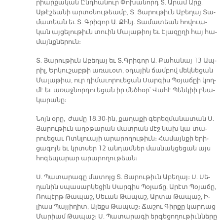
րիար­քա­կան Ընդ­հա­նուր Փո­խա­նորդ Տ. Ա­րամ Ար­ք.
Աթէշեանի ար­տօ­նու­թեամբ, Տ. Յա­րու­թիւն Ա­բե­ղայ Տա­
մա­տեան եւ Տ. Գրի­գոր Ա. Քհնյ. Տա­մա­տեան հո­վուա­
կան այ­ցե­լու­թիւն տուին Մա­լա­թիոյ եւ Է­լա­զը­ղի հայ հա­
մայնք­նե­րուն։
Տ. Յա­րու­թիւն Ա­բե­ղայ եւ Տ. Գրի­գոր Ա. Քա­հա­նայ 13 Ապ­
րիլ, Եր­կու­շաբ­թի ա­ռա­ւօտ, օ­դա­յին ճամ­բով մեկ­նե­ցան
Մա­լա­թիա, ուր դի­մա­ւո­րուե­ցան Սար­գիս Պօ­յա­ճըի կող­
մէ եւ ա­ռաջ­նոր­դուե­ցան իր մեծհօր՝ Վա­հէ Պեն­կիի բնա­
կա­րա­նը։
Նոյն օ­րը, ժա­մը 18.30-ին, քա­ղա­քի գե­րեզ­մա­նա­տան Ս.
Յա­րու­թիւն ա­ղօ­թա­րան-մատ­րան մէջ նախ կա-­տա­
րուե­ցաւ Ոտն­լուա­յի ա­րա­րո­ղու­թիւն։ Հա­մայն­քի ե­րի­
ցա­գոյն եւ կրտսեր 12 ան­դամ­ներ մաս­նակ­ցե­ցան այս
հո­գե­պա­րար ա­րա­րո­ղու­թեան։
Ս. Պա­տա­րա­գը մա­տոյց Տ. Յա­րու­թիւն Ա­բե­ղայ։ Ս. Սե­
ղա­նին սպա­սար­կե­ցին Սար­գիս Պօ­յա­ճը, Ա­րէտ Պօ­յա­ճը,
Ռո­պէրթ Թա­պաշ, Սե­ւան Թա­պաշ, Ար­տա Թա­պաշ, Ի­
լիաս Պայ­յի­ղիտ, Ա­լեքս Թա­պաշ։ Ճա­շու Գիր­քը կար­դաց
Մա­րիամ Թա­պաշ։ Ս. Պա­տա­րա­գի եր­գե­ցո­ղու­թիւն­նե­րը