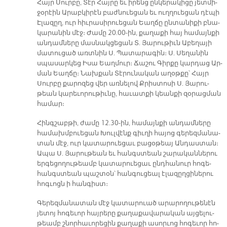
Հայր Սուր­բը, Տէր Հայ­րը եւ ի­րենց ըն­կե­րա­կի­ցը յետմի­
ջօ­րէին Ա­րաբ­կի­րէն բաժ­նուե­ցան եւ ուղ­ղուե­ցան դէպի
Է­լա­զըղ, ուր հիւ­րա­սի­րուե­ցան Եաղ­ճը ըն­տա­նի­քի բնա­
կա­րա­նին մէջ։ Ժա­մը 20.00-ին, քա­ղա­քի հայ հա­մայն­քի
ան­դամ­նե­րը մաս­նակ­ցե­ցան Տ. Յա­րու­թիւն Ա­բե­ղա­յի
մա­տու­ցած առտ­նին Ս. Պա­տա­րա­գին։ Ս. Սե­ղա­նին
սպասարկեց Ի­սա Եաղ­մուր։ Ճա­շու Գիր­քը կար­դաց Ար­
ման Եաղ­ճը։ Նախքան Տէ­րու­նա­կան ա­ղօթ­քը՝ Հայր
Սուր­բը քա­րո­զեց վեր առ­նե­լով Քրիս­տո­սի Ս. Յա­րու­
թեան կա­րե­ւո­րու­թիւ­նը, հա­ւատ­քի կեան­քի զօ­րաց­ման
հա­մար։
Հինգ­շաբ­թի, ժա­մը 12.30-ին, հա­մայն­քի ան­դամ­ները
հա­մախմ­բուե­ցան Խուլ­վէնք գիւ­ղի հա­յոց գե­րեզ­մա­նա­
տան մէջ, ուր կա­տա­րուե­ցաւ բա­ցօ­թեայ Ան­դաս­տան։
Ա­պա Ս. Յա­րու­թեան եւ հանգս­տեան շա­րա­կան­նե­րու
եր­գե­ցո­ղու­թեամբ կա­տա­րուե­ցաւ ընդ­հա­նուր հո­գե­
հանգս­տեան պաշ­տօն՝ հան­գու­ցեալ է­լա­զըղ­ցի­նե­րու
հոգ­ւոցն ի հան­գիստ։
Գե­րեզ­մա­նա­տան մէջ կա­տա­րուած ա­րա­րո­ղու­թե­նէն
յե­տոյ հո­գե­ւոր հայ­րերը քա­ղա­քա­վա­րա­կան այ­ցե­լու­
թեամբ շնոր­հա­ւո­րե­ցին քա­ղա­քի ա­սոր­ւոց հո­գե­ւոր հո­