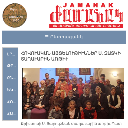
Ուրբաթ
7,
Օգոստոս
2026
☰ Ընտրացանկ
ՀՈ­ՎՈ­ՒԱ­ԿԱՆ ԱՅ­ՑԵ­ԼՈՒ­ԹԻՒՆ­ՆԵՐ Ս. ԶԱՏ­ԿԻ
ԼՐԱՀՈՍ
ՏԱ­ՂԱ­ՒԱ­ՐԻՆ ԱՌ­ԹԻՒ
ԹՐՔԱՀԱՅ ԿԵԱՆՔ
ԸՆԿԵՐԱՄՇԱԿՈՒԹԱՅԻՆ
ԵԿԵՂԵՑԱԿԱՆ
ՀՈԳԵՄՏԱՒՈՐ
ՀԱՐԹԱԿ
Քրիս­տո­սի Ս. Յա­րու­թեան տա­ղա­ւա­րին առ­թիւ Պատ­