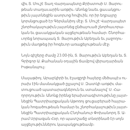
վիւ Տ. Մու­շէ Տաղ Վար­դա­պե­տը Քրիս­տո­սի Ս. Յա­րու­
թեան տա­ղա­ւա­րին առ­թիւ։ Անոնք նաեւ ցա­ւակ­ցու­
թիւն յայտ­նե­ցին ա­սոր­ւոց հո­վի­ւին, որ իր եղ­բայ­րը
կորսն­ցու­ցած էր Գեր­մա­նիոյ մէջ։ Տ. Մու­շէ Վար­դա­պետ
շնոր­հա­կա­լու­թիւն յայտ­նեց ըն­ծա­յուած շնոր­հա­ւո­րա­
կան եւ ցա­ւակ­ցա­կան այ­ցե­լու­թեան հա­մար։ Շնոր­հա­
ւո­րեց նո­րապ­սակ Տ. Յա­րու­թիւն Ա­բե­ղան եւ յա­ջո­ղու­
թիւն մաղ­թեց իր հո­գե­ւոր ա­ռա­քե­լու­թեան մէջ։
Նոյն գի­շերը ժա­մը 23.00-ին, Տ. Յա­րու­թիւն Ա­բե­ղան եւ Տ.
Գրի­գոր Ա. Քա­հա­նան օ­դա­յին ճամ­բով վե­րա­դար­ձան
Իսթան­պուլ։
Մա­լա­թիոյ, Ա­րաբ­կի­րի եւ Է­լա­զը­ղի հայերը մե­ծա­պէս ու­
րախ էին մաս­նակ­ցած ըլ­լա­լով Ս. Զատ­կի առ­թիւ մա­
տու­ցուած պա­տա­րագ­նե­րուն եւ ստա­նա­լով՝ Ս. Հա­
ղոր­դու­թիւն։ Ա­նոնք ի­րենց ե­րախ­տա­գի­տու­թիւ­նը յայտ­
նե­ցին Պատ­րիար­քա­կան Ա­թո­ռոյ ցու­ցա­բե­րած հայ­րա­
կան հո­գա­ծու­թեան հա­մար եւ շնոր­հա­կա­լու­թիւն յայտ­
նե­ցին Պատ­րիար­քա­կան Ընդ­հա­նուր Փո­խա­նորդ Տ. Ա­
րամ Սրբա­զան Հօր, որ պատ­շա­ճը տնօ­րի­նած էր սոյն
այ­ցե­լու­թիւն­նե­րու կա­պակ­ցու­թեամ­բ։