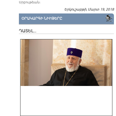
Սրբութեան։
Երկուշաբթի, Մարտ 19, 2018
ՕՐԱԿԱՐԳԻ ՆԻՒԹԵՐԸ
ԴԱՏԵԼ…