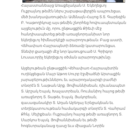
Հայաստանեայց Առաքելական Ս. Եկեղեցւոյ
Ուքրայնոյ թեմէն ներս շաբաթավերջին ապրուեցաւ
մեծ խանդավառութիւն։ Ամենայն Հայոց Տ.Տ. Գարեգին
Բ. Կաթողիկոսը այս թեմին շնորհեց հովուապետական
այցելութիւն մը, որու ընթացքին Քիեւի մէջ
հանդիսապետեց թեմի առաջնորդանիստ նոր
եկեղեցւոյ հիմնարկէքի արարողութեան։ Բաց աստի,
Վեհափառ Հայրապետի ձեռամբ կատարուեցաւ
Տնեփր քաղաքի մէջ նոր կառուցուած Ս. Գրիգոր
Լուսաւորիչ եկեղեցւոյ օծման արարողութիւնը։
Այցելութեան ընթացքին Վեհափառ Հայրապետին
ուղեկցեցան Մայր Աթոռ Սուրբ Էջմիածնի Արտաքին
յարաբերութիւններու եւ արարողակարգի բաժնի
տնօրէն Տ. Նաթան Արք. Յովհաննիսեան, դիւանապետ
Տ. Արշակ Եպսկ. Խաչատրեան, Ռումանիոյ հայոց թեմի
առաջնորդ Տ. Տաթեւ Եպսկ. Յակոբեան,
գաւազանակիր Տ. Աղան Աբեղայ Երնջակեան եւ
տեղեկատուութեան համակարգի տնօրէն Տ. Վահրամ
Քհնյ. Մելիքեան։ Ուքրայնոյ հայոց թեմի առաջնորդ Տ.
Մարկոս Եպսկ. Յովհաննիսեան եւ թեմի
հոգեւորականաց դասը եւս միացան Նորին