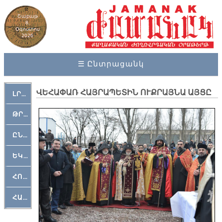
Շաբաթ
8,
Օգոստոս
2026
☰ Ընտրացանկ
ՎԵՀԱՓԱՌ ՀԱՅՐԱՊԵՏԻՆ ՈՒՔՐԱՅՆԱ ԱՅՑԸ
ԼՐԱՀՈՍ
ԹՐՔԱՀԱՅ ԿԵԱՆՔ
ԸՆԿԵՐԱՄՇԱԿՈՒԹԱՅԻՆ
ԵԿԵՂԵՑԱԿԱՆ
ՀՈԳԵՄՏԱՒՈՐ
ՀԱՐԹԱԿ