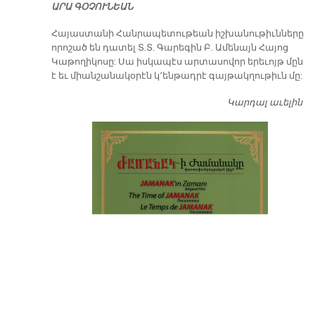
ԱՐԱ ԳՕՉՈՒՆԵԱՆ
​Հայաստանի Հանրապետութեան իշխանութիւնները
որոշած են դատել Տ.Տ. Գարեգին Բ. Ամենայն Հայոց
Կաթողիկոսը: Սա իսկապէս արտասովոր երեւոյթ մըն
է եւ միանշանակօրէն կ՚ենթադրէ գայթակղութիւն մը:
Կարդալ աւելին
Դ