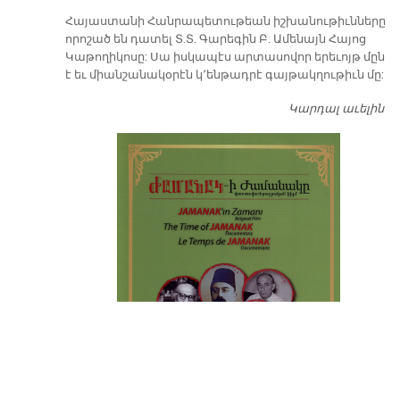
​Հայաստանի Հանրապետութեան իշխանութիւնները
որոշած են դատել Տ.Տ. Գարեգին Բ. Ամենայն Հայոց
Կաթողիկոսը: Սա իսկապէս արտասովոր երեւոյթ մըն
է եւ միանշանակօրէն կ՚ենթադրէ գայթակղութիւն մը:
Կարդալ աւելին
Դ