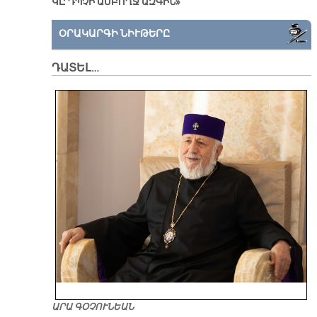
ԿԸ ԴՊՉԻ ԱՄԲՈՂՋ ԱԶԳԻՆ»
ՕՐԱԿԱՐԳԻ ՆԻՒԹԵՐԸ
ԴԱՏԵԼ…
ԱՐԱ ԳՕՉՈՒՆԵԱՆ