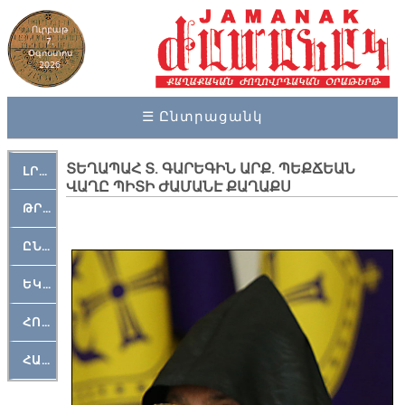
Ուրբաթ
7,
Օգոստոս
2026
☰ Ընտրացանկ
ՏԵՂԱՊԱՀ Տ. ԳԱՐԵԳԻՆ ԱՐՔ. ՊԵՔՃԵԱՆ
ԼՐԱՀՈՍ
ՎԱՂԸ ՊԻՏԻ ԺԱՄԱՆԷ ՔԱՂԱՔՍ
ԹՐՔԱՀԱՅ ԿԵԱՆՔ
ԸՆԿԵՐԱՄՇԱԿՈՒԹԱՅԻՆ
ԵԿԵՂԵՑԱԿԱՆ
ՀՈԳԵՄՏԱՒՈՐ
ՀԱՐԹԱԿ