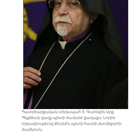
Պատրիարքական տեղապահ Տ. Գարեգին Արք.
Պեքճեան վաղը պիտի ժամանէ քաղաքս։ Նորին
Սրբազնութիւնը Քէօլնէն պիտի հասնի յետմիջօրէի
ժամերուն։