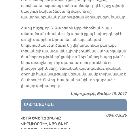
ուսումնասիրութիւններ ընել ամփոփ մտքով,
որովհետեւ իսլամաց տօնի արձակուրդէն վերջ պիտի
կազմուի նախաձեռնարկ մարմին մը՝
պատրիարքական ընտրութեան ձեռնարկելու համար։
Հարկ է նշել, որ Տ. Գարեգին Արք. Պեքճեանի այս
անգամուան ժամանումը պիտի ըլլայ նախորդներէն
աւելի տարբեր։ Արդարեւ, ան այս անգամ
երկարաժամկէտ ձեւով կը վերադառնայ քաղաքս,
տեսանելի ապագային պիտի չունենայ ստիպողական
ճամբորդութիւններ՝ քանի որ Գերմանիոյ հայոց թեմէն
ներս առաջնորդի իր պարտաւորութիւններն ու
լիազօրութիւնները Թեմական պատգամաւորական
ժողովի հաւանութեամբ մեծաւ մասամբ փոխանցած է
Տ. Սերովբէ Ծ. Վրդ. Իսախանեանին, որ դարձած է
լիազօր փոխանորդ։
Երկուշաբթի, Յունիս 19, 2017
ԵԿԵՂԵՑԱԿԱՆ
08/07/2026
«ԵՐԲ ԵԿԵՂԵՑԻՆ ԿԸ
ՎԻՐԱՒՈՐՈՒԻ, ԱՅԴ ՑԱՒԸ