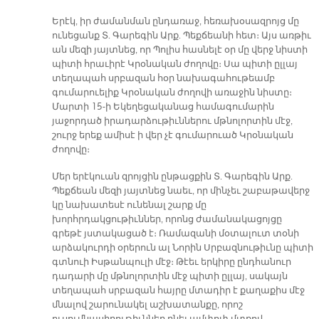
Երէկ, իր ժամանման ընդառաջ, հեռախօսազրոյց մը
ունեցանք Տ. Գարեգին Արք. Պեքճեանի հետ։ Այս առթիւ
ան մեզի յայտնեց, որ Պոլիս հասնելէ օր մը վերջ նիստի
պիտի հրաւիրէ Կրօնական ժողովը։ Սա պիտի ըլլայ
տեղապահ սրբազան հօր նախագահութեամբ
գումարուելիք Կրօնական ժողովի առաջին նիստը։
Մարտի 15-ի Եկեղեցականաց համագումարին
յաջորդած իրադարձութիւններու մթնոլորտին մէջ,
շուրջ երեք ամիսէ ի վեր չէ գումարուած Կրօնական
ժողովը։
Մեր երէկուան զրոյցին ընթացքին Տ. Գարեգին Արք.
Պեքճեան մեզի յայտնեց նաեւ, որ մինչեւ շաբաթավերջ
կը նախատեսէ ունենալ շարք մը
խորհրդակցութիւններ, որոնց ժամանակացոյցը
գրեթէ յստակացած է։ Ռամազանի մօտալուտ տօնի
արձակուրդի օրերուն ալ Նորին Սրբազնութիւնը պիտի
գտնուի Իսթանպուլի մէջ։ Թէեւ երկիրը ընդհանուր
դադարի մը մթնոլորտին մէջ պիտի ըլլայ, սակայն
տեղապահ սրբազան հայրը մտադիր է քաղաքիս մէջ
մնալով շարունակել աշխատանքը, որոշ