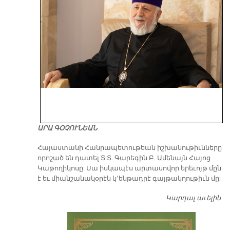
ԱՐԱ ԳՕՉՈՒՆԵԱՆ
​Հայաստանի Հանրապետութեան իշխանութիւնները
որոշած են դատել Տ.Տ. Գարեգին Բ. Ամենայն Հայոց
Կաթողիկոսը: Սա իսկապէս արտասովոր երեւոյթ մըն
է եւ միանշանակօրէն կ՚ենթադրէ գայթակղութիւն մը:
Կարդալ աւելին
Դ