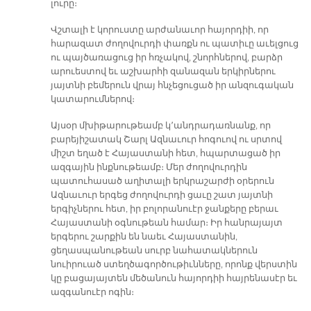
լուրը։
Վշտալի է կորուստը արժանաւոր հայորդիի, որ
հարազատ ժողովուրդի փառքն ու պատիւը աւելցուց
ու պայծառացուց իր հռչակով, շնորհներով, բարձր
արուեստով եւ աշխարհի զանազան երկիրներու
յայտնի բեմերուն վրայ հնչեցուցած իր անզուգական
կատարումներով։
Այսօր մխիթարութեամբ կ՚անդրադառնանք, որ
բարեյիշատակ Շարլ Ազնաւուր հոգուով ու սրտով
միշտ եղած է Հայաստանի հետ, հպարտացած իր
ազգային ինքնութեամբ։ Մեր ժողովուրդին
պատուհասած աղիտալի երկրաշարժի օրերուն
Ազնաւուր երգեց ժողովուրդի ցաւը շատ յայտնի
երգիչներու հետ, իր բոլորանուէր ջանքերը բերաւ
Հայաստանի օգնութեան համար։ Իր հանրայայտ
երգերու շարքին են նաեւ Հայաստանին,
ցեղասպանութեան սուրբ նահատակներուն
նուիրուած ստեղծագործութիւնները, որոնք վերստին
կը բացայայտեն մեծանուն հայորդիի հայրենասէր եւ
ազգանուէր ոգին։