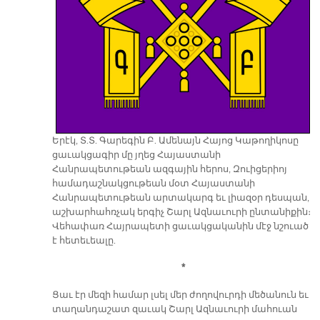
Երէկ, Տ.Տ. Գարեգին Բ. Ամենայն Հայոց Կաթողիկոսը
ցաւակցագիր մը յղեց Հայաստանի
Հանրապետութեան ազգային հերոս, Զուիցերիոյ
համադաշնակցութեան մօտ Հայաստանի
Հանրապետութեան արտակարգ եւ լիազօր դեսպան,
աշխարհահռչակ երգիչ Շարլ Ազնաւուրի ընտանիքին։
Վեհափառ Հայրապետի ցաւակցականին մէջ նշուած
է հետեւեալը.
*
Ցաւ էր մեզի համար լսել մեր ժողովուրդի մեծանուն եւ
տաղանդաշատ զաւակ Շարլ Ազնաւուրի մահուան