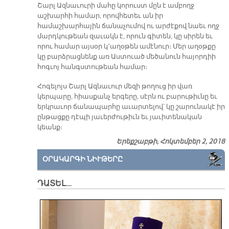
Շարլ Ազնաւուրի մահը կորուստ մըն է ամբողջ
աշխարհի համար, որովհետեւ ան իր
համաշխարհային ճանաչումով ու արժէքով նաեւ ողջ
մարդկութեան զաւակն է, որուն գիտեն, կը սիրեն եւ
որու համար այսօր կ՚աղօթեն ամէնուր։ Մեր աղօթքը
կը բարձրացնենք առ Աստուած մեծանուն հայորդիի
հոգւոյ հանգստութեան համար։
Հոգելոյս Շարլ Ազնաւուր մեզի թողուց իր վառ
կերպարը, հիասքանչ երգերը, սէրն ու բարութիւնը եւ
երկրաւոր ճանապարհը աւարտելով՝ կը շարունակէ իր
ընթացքը դէպի յաւերժութիւն եւ յաւիտենական
կեանք։
Երեքշաբթի, Հոկտեմբեր 2, 2018
ՕՐԱԿԱՐԳԻ ՆԻՒԹԵՐԸ
ԴԱՏԵԼ…