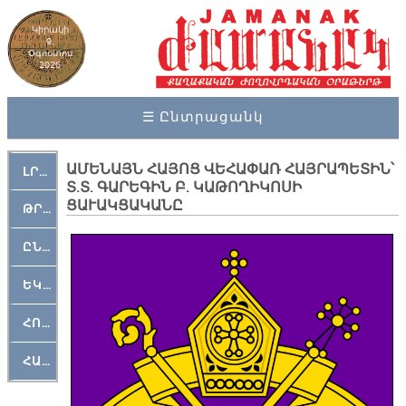
Կիրակի
9,
Օգոստոս
2026
☰ Ընտրացանկ
ԱՄԵՆԱՅՆ ՀԱՅՈՑ ՎԵՀԱՓԱՌ ՀԱՅՐԱՊԵՏԻՆ՝
ԼՐԱՀՈՍ
Տ.Տ. ԳԱՐԵԳԻՆ Բ. ԿԱԹՈՂԻԿՈՍԻ
ՑԱՒԱԿՑԱԿԱՆԸ
ԹՐՔԱՀԱՅ ԿԵԱՆՔ
ԸՆԿԵՐԱՄՇԱԿՈՒԹԱՅԻՆ
ԵԿԵՂԵՑԱԿԱՆ
ՀՈԳԵՄՏԱՒՈՐ
ՀԱՐԹԱԿ