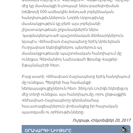
մէջ կը մասնակցի Եւրոպայէ ներս բարեփոխման
(ռեֆորմ) 500-ամեակին ձօնուած յոբելենական
հանդիսութիւններուն։ Նորին Սրբութիւնը
մասնակցութիւն կը բերէ այս յոբելեանի
յիշատակութեան շրջանակներէն ներս
կազմակերպուած պաշտօնական ձեռնարկներուն։
Այսպէս, Վեհափառ Հայրապետը երէկ Արեւելեան
Ուղղափառ եկեղեցիներու պետերուն ալ
մասնակցութեամբ պաշտօնական հանդիպում մը
ունեցաւ Գերմանիոյ Նախագահ Ֆրանք Վալթեր
Շթայնմայէրի հետ։
Բաց աստի, Վեհափառ Հայրապետը երէկ հանդիպում
մը ունեցաւ Պերլինի հայ համայնքի
ներկայացուցիչներուն հետ։ Տեղւոյն Լուիզն եկեղեցւոյ
մէջ տեղի ունեցաւ այս հանդիպումը, որու ընթացքին
Վեհափառ Հայրապետը գերմանահայ
հաւատացեալներուն փոխանցեց իր հայրական
պատգամն ու օրհնութիւնները։
Ուրբաթ, Հոկտեմբեր 20, 2017
ՕՐԱԿԱՐԳԻ ՆԻՒԹԵՐԸ