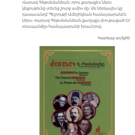
Վարագ Գեթսեմանեան, որու քաղաքէս ներս
կեցութիւնը տեւեց շուրջ ամիս մը։ Ան ներկայիս կը
դասաւանդէ Պէյրութի Ամերիկեան համալսարանէն
ներս։ Վարագ Գեթսեմանեան քաղաքս փութացած էր՝
«Սապանճը» համալսարանի հրաւէրով։
Կարդալ աւելին
Պո
այ
առ
ԺԱ
խ
մէ
զր
սփ
պ
Վ
Գ
հ