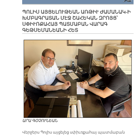
ՊՈԼԻՍ ԱՅՑԵԼՈՒԹԵԱՆ ԱՌԹԻՒ ԺԱՄԱՆԱԿ-Ի
ԽՄԲԱԳՐԱՏԱՆ ՄԷՋ ՇԱՀԵԿԱՆ ԶՐՈՅՑ՝
ՍՓԻՒՌՔԱՀԱՅ ՊԱՏՄԱԲԱՆ ՎԱՐԱԳ
ԳԵԹՍԵՄԱՆԵԱՆԻ ՀԵՏ
ԱՐԱ ԳՕՉՈՒՆԵԱՆ
Վերջերս Պոլիս այցելեց սփիւռքահայ պատմաբան