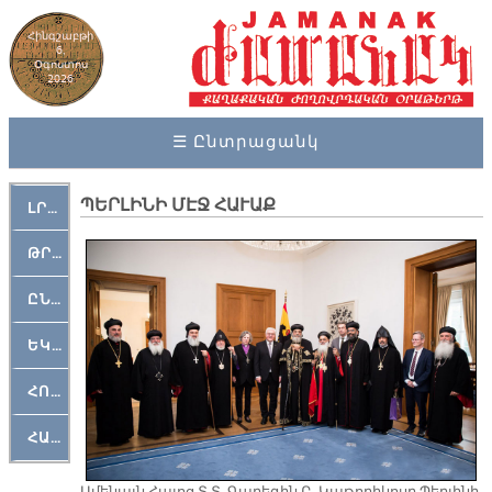
Հինգշաբթի
6,
Օգոստոս
2026
☰ Ընտրացանկ
ՊԵՐԼԻՆԻ ՄԷՋ ՀԱՒԱՔ
ԼՐԱՀՈՍ
ԹՐՔԱՀԱՅ ԿԵԱՆՔ
ԸՆԿԵՐԱՄՇԱԿՈՒԹԱՅԻՆ
ԵԿԵՂԵՑԱԿԱՆ
ՀՈԳԵՄՏԱՒՈՐ
ՀԱՐԹԱԿ
Ամենայն Հայոց Տ.Տ. Գարեգին Բ. Կաթողիկոսը Պերլինի