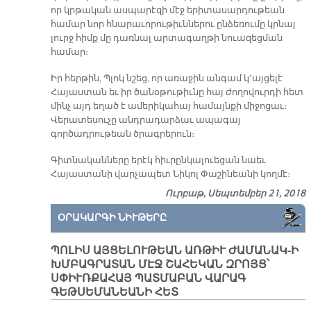
որ կրթական ասպարէզի մէջ երիտասարդութեան
համար նոր հնարաւորութիւններու ընձեռումը կրնայ
լուրջ հիմք մը դառնալ արտագաղթի նուազեցման
համար։
Իր հերթին, Պլոկ նշեց, որ առաջին անգամ կ՚այցելէ
Հայաստան եւ իր ծանօթութիւնը հայ ժողովուրդի հետ
մինչ այդ եղած է ամերիկահայ համայնքի միջոցաւ։
Վերատեսուչը անդրադարձաւ ապագայ
գործադրութեան ծրագրերուն։
Գիտնականները երէկ հիւրընկալուեցան նաեւ
Հայաստանի վարչապետ Նիկոլ Փաշինեանի կողմէ։
Ուրբաթ, Սեպտեմբեր 21, 2018
ՕՐԱԿԱՐԳԻ ՆԻՒԹԵՐԸ
ՊՈԼԻՍ ԱՅՑԵԼՈՒԹԵԱՆ ԱՌԹԻՒ ԺԱՄԱՆԱԿ-Ի
ԽՄԲԱԳՐԱՏԱՆ ՄԷՋ ՇԱՀԵԿԱՆ ԶՐՈՅՑ՝
ՍՓԻՒՌՔԱՀԱՅ ՊԱՏՄԱԲԱՆ ՎԱՐԱԳ
ԳԵԹՍԵՄԱՆԵԱՆԻ ՀԵՏ