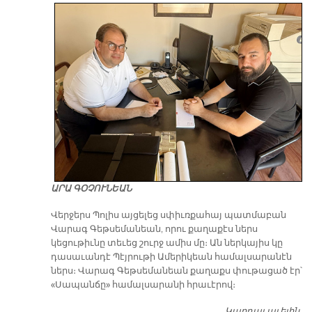
ԱՐԱ ԳՕՉՈՒՆԵԱՆ
Վերջերս Պոլիս այցելեց սփիւռքահայ պատմաբան
Վարագ Գեթսեմանեան, որու քաղաքէս ներս
կեցութիւնը տեւեց շուրջ ամիս մը։ Ան ներկայիս կը
դասաւանդէ Պէյրութի Ամերիկեան համալսարանէն
ներս։ Վարագ Գեթսեմանեան քաղաքս փութացած էր՝
«Սապանճը» համալսարանի հրաւէրով։
Կարդալ աւելին
Պո