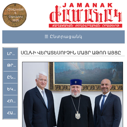
Հինգշաբթի
6,
Օգոստոս
2026
☰ Ընտրացանկ
UCLA-Ի ՎԵՐԱՏԵՍՈՒՉԻՆ ՄԱՅՐ ԱԹՈՌ ԱՅՑԸ
ԼՐԱՀՈՍ
ԹՐՔԱՀԱՅ ԿԵԱՆՔ
ԸՆԿԵՐԱՄՇԱԿՈՒԹԱՅԻՆ
ԵԿԵՂԵՑԱԿԱՆ
ՀՈԳԵՄՏԱՒՈՐ
ՀԱՐԹԱԿ