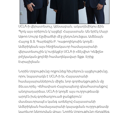
UCLA-ի վերատեսուչ, կենսաբան, ակադեմիկոս Ճին
Պլոկ այս օրերուն կ՚այցելէ Հայաստան։ Ան երէկ Մայր
Աթոռ Սուրբ Էջմիածնի մէջ ընդունուեցաւ Ամենայն
Հայոց Տ.Տ. Գարեգին Բ. Կաթողիկոսին կողմէ։
Ամերիկեան այս հեղինակաւոր համալսարանի
վերատեսուչին կ՚ուղեկցէր UCLA-ի «Տէյվիտ Կեֆըն»
բժշկական քոլէճի համաղեկավար Տքթ. Էրիք
Էսրայիլեան։
Նորին Սրբութիւնը ողջունեց հիւրերուն այցելութիւնը,
որու նպատակն է UCLA-ի եւ Հայաստանի
համալսարաններուն միջեւ նոր գործակցութիւն մը
ձեւաւորել։ Վեհափառ Հայրապետը գնահատանքով
անդրադարձաւ UCLA-ի կողմէ այս ուղղութեամբ
արդէն իսկ գործադրուած ջանքերուն՝
մասնաւորապէս կանգ առնելով Հայաստանի
Ամերիկեան համալսարանի կայացման ուղղութեամբ
կարեւոր ներդրման վրայ։ Նորին Սրբութիւնը ընդգծեց,