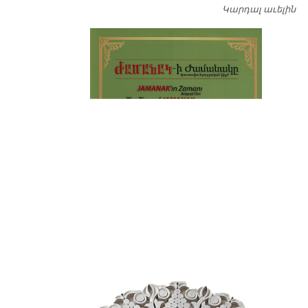
Կարդալ աւելին
Դ