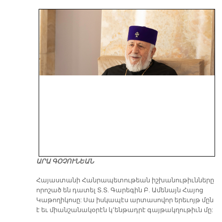
ԱՐԱ ԳՕՉՈՒՆԵԱՆ
​Հայաստանի Հանրապետութեան իշխանութիւնները
որոշած են դատել Տ.Տ. Գարեգին Բ. Ամենայն Հայոց
Կաթողիկոսը: Սա իսկապէս արտասովոր երեւոյթ մըն
է եւ միանշանակօրէն կ՚ենթադրէ գայթակղութիւն մը: