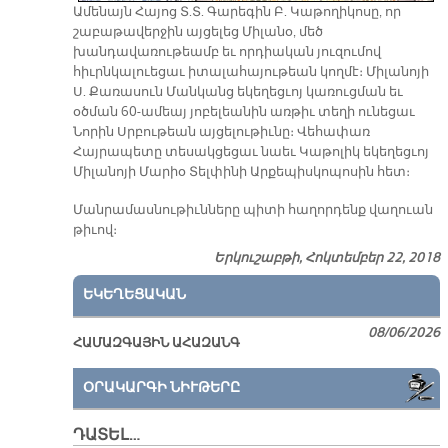
Ամենայն Հայոց Տ.Տ. Գարեգին Բ. Կաթողիկոսը, որ
շաբաթավերջին այցելեց Միլանօ, մեծ
խանդավառութեամբ եւ որդիական յուզումով
հիւրնկալուեցաւ իտալահայութեան կողմէ։ Միլանոյի
Ս. Քառասուն Մանկանց եկեղեցւոյ կառուցման եւ
օծման 60-ամեայ յոբելեանին առթիւ տեղի ունեցաւ
Նորին Սրբութեան այցելութիւնը։ Վեհափառ
Հայրապետը տեսակցեցաւ նաեւ Կաթոլիկ եկեղեցւոյ
Միլանոյի Մարիօ Տելփինի Արքեպիսկոպոսին հետ։
Մանրամասնութիւնները պիտի հաղորդենք վաղուան
թիւով։
Երկուշաբթի, Հոկտեմբեր 22, 2018
ԵԿԵՂԵՑԱԿԱՆ
08/06/2026
ՀԱՄԱԶԳԱՅԻՆ ԱՀԱԶԱՆԳ
ՕՐԱԿԱՐԳԻ ՆԻՒԹԵՐԸ
ԴԱՏԵԼ…