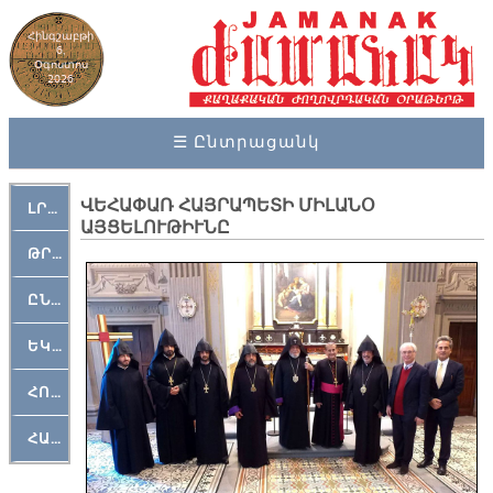
Հինգշաբթի
6,
Օգոստոս
2026
☰ Ընտրացանկ
ՎԵՀԱՓԱՌ ՀԱՅՐԱՊԵՏԻ ՄԻԼԱՆՕ
ԼՐԱՀՈՍ
ԱՅՑԵԼՈՒԹԻՒՆԸ
ԹՐՔԱՀԱՅ ԿԵԱՆՔ
ԸՆԿԵՐԱՄՇԱԿՈՒԹԱՅԻՆ
ԵԿԵՂԵՑԱԿԱՆ
ՀՈԳԵՄՏԱՒՈՐ
ՀԱՐԹԱԿ