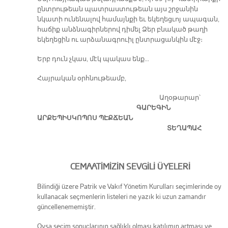
ընտրութեան պատրաստութեան այս շրջանին
նկատի ունենալով համայնքի եւ եկեղեցւոյ ապագան,
հաճիք անձնագիրներով դիմել Ձեր բնակած թաղի
եկեղեցին ու արձանագրուիլ ընտրացանկին մէջ։
Երբ դուն չկաս, մէկ պակաս ենք…
Հայրական օրհնութեամբ,
Աղօթարար՝
ԳԱՐԵԳԻՆ
ԱՐՔԵՊԻՍԿՈՊՈՍ ՊԷՔՃԵԱՆ
ՏԵՂԱՊԱՀ
CEMAATİMİZİN SEVGİLİ ÜYELERİ
Bilindiği üzere Patrik ve Vakıf Yönetim Kurulları seçimlerinde oy
kullanacak seçmenlerin listeleri ne yazık ki uzun zamandır
güncellenememiştir.
Oysa seçim sonuçlarının sağlıklı olması katılımın artması ve