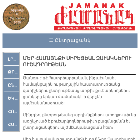
Կիրակի
9,
Օգոստոս
2026
☰ Ընտրացանկ
ՄԵՐ ՀԱՄԱՅՆՔԻ ՍԻՐԵՑԵԱԼ ԶԱՒԱԿՆԵՐՈՒ
ԼՐԱՀՈՍ
ՈՒՇԱԴՐՈՒԹԵԱՆ
ԹՐՔԱՀԱՅ ԿԵԱՆՔ
Ծանօթ է թէ Պատրիարքական, ինչպէս նաեւ
համայնքային ու թաղային հաստատութեանց
ԸՆԿԵՐԱՄՇԱԿՈՒԹԱՅԻՆ
վարիչներու ընտրութեանց առթիւ քուէարկողներու
ցանկերը երկար ժամանակէ ի վեր չեն
ԵԿԵՂԵՑԱԿԱՆ
այմէականացուած։
ՀՈԳԵՄՏԱՒՈՐ
Մինչդեռ, ընտրութեանց արդիւնքներու առողջութիւնը
առընչուած է քուէարկողներու թիւի բազմացման եւ
ՀԱՐԹԱԿ
ընտրացանկերու այժմէականացման հետ։
Մեր հայրական թելադրանքն է, որ 85-րդ Պատրիարքի