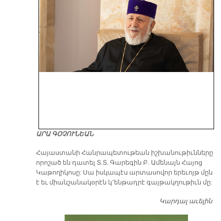
ԱՐԱ ԳՕՉՈՒՆԵԱՆ
​Հայաստանի Հանրապետութեան իշխանութիւնները
որոշած են դատել Տ.Տ. Գարեգին Բ. Ամենայն Հայոց
Կաթողիկոսը: Սա իսկապէս արտասովոր երեւոյթ մըն
է եւ միանշանակօրէն կ՚ենթադրէ գայթակղութիւն մը:
Կարդալ աւելին
Դ