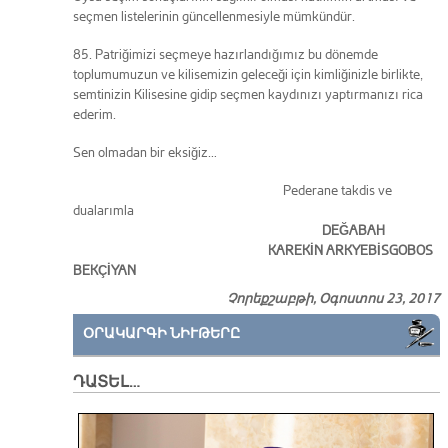
seçmen listelerinin güncellenmesiyle müm­kündür.
85. Patriğimizi seçmeye hazırlandığımız bu dönemde
toplumumuzun ve kilisemizin geleceği için kimliğinizle birlikte,
semtinizin Kilisesine gidip seçmen kaydınızı yaptırmanızı rica
ederim.
Sen olmadan bir eksiğiz…
Pederane takdis ve
dualarımla
DEĞABAH
KAREKİN ARKYEBİSGOBOS
BEKÇİYAN
Չորեքշաբթի, Օգոստոս 23, 2017
ՕՐԱԿԱՐԳԻ ՆԻՒԹԵՐԸ
ԴԱՏԵԼ…