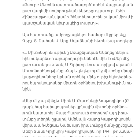
«Զսուրբ Մե­ռոնն աս­տուա­ծա­գործ՝ օրհ­նէ Հայ­րա­պետն
ըստ վա­ղե­մի սո­վո­րու­թեան ե­կե­ղեց­ւոյ յա­ւուր Մե­ծի
Հինգ­շաբ­թուան, կամ ի Պեն­տե­կոս­տէին եւ կամ միում ի
պատ­շա­նա­կան կիւ­րա­կէից տար­ւոյ»։­
Այս հա­տուա­ծը ամ­բող­ջաց­նե­լու հա­մար մէջ­բե­րենք
Գերշ. Տ. Շա­հան Ս. Արք. Սվա­ճեա­նի հե­տե­ւեալ տո­ղե­րը.
«… Միւ­ռո­նօրհ­նու­թիւ­նը Ա­ռա­քե­լա­կան Ե­կե­ղե­ցի­նե­րու
հին ու կա­րե­ւոր ա­րա­րո­ղու­թիւն­նե­րէն մին է։ «Մեր մէջ,
ըստ ա­ւան­դու­թեան, Ս. Գրի­գոր Լու­սա­ւո­րի­չով սկսած է
Միւ­ռո­նօրհ­նու­թիւ­նը։ Հայ Ե­կե­ղեց­ւոյ մէջ միւ­ռո­նը միայն
կա­թո­ղի­կոս­նե­րը կրնան օրհ­նել, մինչ ու­րիշ ե­կե­ղե­ցի­նե­
րու ե­պիս­կո­պոս­ներ միւ­ռոն օրհ­նե­լու իշ­խա­նու­թիւն ու­
նին։
«Մեր մէջ ալ մին­չեւ Սիոն Ա. Բա­ւո­նե­ցի Կա­թո­ղի­կոս (Ը.
դար), հայ ե­պիս­կո­պոս­ներ կրնա­յին միւ­ռո­նի օրհ­նու­
թիւն կա­տա­րել։ Բայց Պար­տա­ւի ժո­ղո­վով՝ այդ ի­րա­
ւուն­քը տե­ղին ըլ­լա­լով, Ա­մե­նայն Հա­յոց Կա­թո­ղի­կո­սին
վե­րա­պա­հ-ւե­ցաւ։ Նաեւ այդ ի­րա­ւուն­քը ճանչ-ցըւե­ցաւ
Մե­ծի Տանն Կի­լի­կիոյ Կա­թո­ղի­կո­սին, որ 1441 թուա­կա­