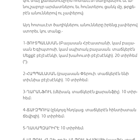
կու տայ քա­ռա­սու­ն­չորս հո­տա­ւէտ ծա­ղիկ­նե­րու եւ ա­
նու­շա­բոյր ար­մատ­նե­րու եւ հուն­տե­րու ցանկ մը, թրքե­
րէն ա­նուն­նե­րով ու չա­փե­րով։
Այդ հո­տա­ւէտ ծա­ղիկ­նե­րու ա­նուն­նե­րը ի­րենց չա­փե­րով
ստո­րեւ կու տանք.-
1-ՅՈՒՏ­ՊԱ­ԼԱ­ՍԱՆ (Բա­լա­սան Հրէաս­տա­նի, կամ բա­լա­
սան Ե­գիպ­տո­սի, կամ սպի­տակ բա­լա­սան. տաճ­կե­րէն
Մեք­քէ բէ­լէ­սէն­կի, կամ խա­հու­տի բէ­լէ­սէն­կի). 20 տիր­հեմ
(*)։
2-ՀԱՊ­ՊԱ­ԼԱ­ՍԱՆ (բա­լա­սան Փե­րուի. տաճ­կե­րէն ե­նի
տիւ­նիա բէ­լէ­սէն­կի). 10 տիր­հեմ։
3-ՂԱ­ՐԱՆ­ՖՈՒԼ (մե­խակ. տաճ­կե­րէն քա­րան­ֆիլ). 10 տիր­
հեմ։
4-ՃԱՒԶ­ՊՈ­ՒԱ (ըն­կոյզ հնդկաց. տաճ­կե­րէն հին­տիս­տան
ճե­վի­զի). 10 տիր­հեմ։
5-ՂԱ­ՍԱՊ­ԶԱ­ՐԻ­ՐԷ 10 տիր­հեմ։