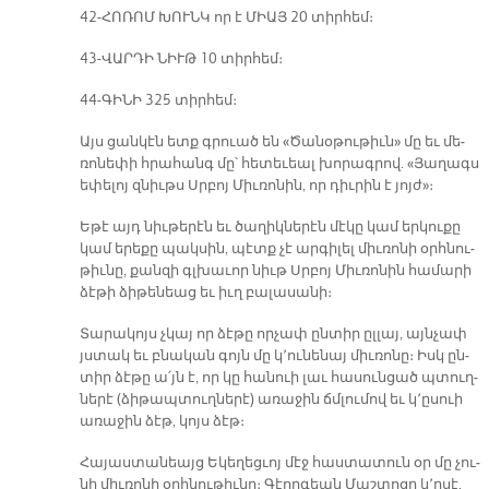
42-ՀՈ­ՌՈՄ ԽՈՒՆԿ որ է ՄԻԱՅ 20 տիր­հեմ։
43-ՎԱՐ­ԴԻ ՆԻՒԹ 10 տիր­հեմ։
44-ԳԻ­ՆԻ 325 տիր­հեմ։
Այս ցան­կէն ետք գրուած են «Ծա­նօ­թու­թիւն» մը եւ մե­
ռո­նե­փի հրա­հանգ մը՝ հե­տե­ւեալ խո­րագ­րով. «Յա­ղագս
ե­փե­լոյ զնիւթս Սրբոյ Միւ­ռո­նին, որ դիւ­րին է յոյժ»։­
Ե­թէ այդ նիւ­թե­րէն եւ ծա­ղիկ­նե­րէն մէ­կը կամ եր­կու­քը
կամ ե­րե­քը պակ­սին, պէտք չէ ար­գի­լել միւ­ռո­նի օրհ­նու­
թիւ­նը, քան­զի գլխա­ւոր նիւթ Սրբոյ Միւ­ռո­նին հա­մա­րի
ձէ­թի ձի­թե­նեաց եւ իւղ բա­լա­սա­նի։
Տա­րա­կոյս չկայ որ ձէ­թը որ­չափ ըն­տիր ըլ­լայ, այն­չափ
յստակ եւ բնա­կան գոյն մը կ՚ու­նե­նայ միւ­ռո­նը։ Իսկ ըն­
տիր ձէ­թը ա՛յն է, որ կը հա­նուի լաւ հա­սուն­ցած պտուղ­
նե­րէ (ձի­թապ­տուղ­նե­րէ) ա­ռա­ջին ճմլու­մով եւ կ՚ը­սուի
ա­ռա­ջին ձէթ, կոյս ձէթ։
Հա­յաս­տա­նեայց Ե­կե­ղեց­ւոյ մէջ հաս­տա­տուն օր մը չու­
նի միւ­ռո­նի օրհ­նու­թիւ­նը։ Գէոր­գեան Մաշ­տո­ցը կ՚ը­սէ.