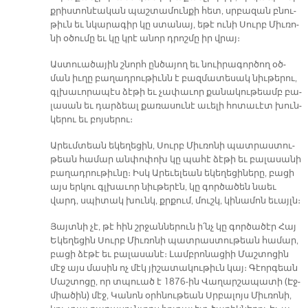
քրիս­տո­նէա­կան պաշ­տա­մուն­քի հետ, սրբա­զան բնու­
թիւն եւ նկա­րա­գիր կը ստա­նայ, ե­թէ ու­նի Սուրբ Միւ­ռո­
նի օ­ծու­մը եւ կը կրէ ա­նոր դրոշ­մը իր վրայ։
Աս­տուա­ծա­յին շնորհ ըն­ծա­յող եւ նուի­րա­գոր­ծող օծ­
ման իւ­ղը բա­ղադ­րու­թիւնն է բազ­մա­տե­սակ նիւ­թե­րու,
գլխա­ւո­րա­պէս ձէ­թի եւ չա­փա­ւոր քա­նա­կու­թեամբ բա­
լա­սան եւ դար­ձեալ քա­ռա­սու­նէ ա­ւե­լի հո­տա­ւէտ խուն­
կե­րու եւ բոյ­սե­րու։
Ա­րեւմ­տեան ե­կե­ղե­ցին, Սուրբ Միւ­ռո­նի պատ­րաս­տու­
թեան հա­մար ան­փո­փոխ կը պա­հէ ձէ­թի եւ բա­լա­սա­նի
բա­ղադ­րու­թիւ­նը։ Իսկ Ա­րե­ւե­լեան ե­կե­ղե­ցի­նե­րը, բա­ցի
այս եր­կու գլխա­ւոր նիւ­թե­րէն, կը գոր­ծա­ծեն նաեւ
վարդ, սպի­տակ խունկ, քրքում, մուշկ, կի­նա­մոն ե­ւայլն։
Յայտ­նի չէ, թէ հին շրջան­նե­րուն ի՛նչ կը գոր­ծա­ծէր Հայ
Ե­կե­ղե­ցին Սուրբ Միւ­ռո­նի պատ­րաս­տու­թեան հա­մար,
բա­ցի ձէ­թէ եւ բա­լա­սա­նէ։ Լամբ­րո­նա­ցիի Մաշ­տո­ցին
մէջ այս մա­սին ոչ մէկ յի­շա­տա­կու­թիւն կայ։ Գէոր­գեան
Մաշ­տո­ցը, որ տպուած է 1876-ին Վա­ղար­շա­պա­տի (Էջ­
միա­ծին) մէջ, Կա­նոն օրհ­նու­թեան Սրբա­լոյս Միւ­ռո­նի,