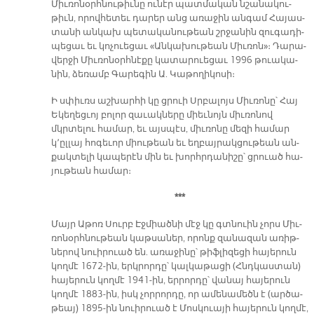
Միւ­ռո­նօրհ­նու­թիւ­նը ու­նէր պատ­մա­կան նշա­նա­կու­
թիւն, ո­րով­հե­տեւ դա­րեր անց ա­ռա­ջին ան­գամ Հա­յաս­
տա­նի ան­կախ պե­տա­կա­նու­թեան շրջա­նին զու­գա­դի­
պե­ցաւ եւ կո­չուե­ցաւ «Ան­կա­խու­թեան Միւ­ռոն»։ Դա­րա­
վեր­ջի Միւ­ռո­նօրհ­նէ­քը կա­տա­րուե­ցաւ 1996 թուա­կա­
նին, ձե­ռամբ Գա­րե­գին Ա. Կա­թո­ղի­կո­սի։
Ի սփիւռս աշ­խար­հի կը ցրուի Սրբա­լոյս Միւ­ռո­նը՝ Հայ
Ե­կե­ղեց­ւոյ բո­լոր զա­ւակ­նե­րը միեւ­նոյն միւ­ռո­նով
մկրտե­լու հա­մար, եւ այս­պէս, միւ­ռո­նը մե­զի հա­մար
կ՚ըլ­լայ հո­գե­ւոր միու­թեան եւ եղ­բայ­րակ­ցու­թեան ան­
քակ­տե­լի կա­պե­րէն մին եւ խորհր­դա­նի­շը՝ ցրուած հա­
յու­թեան հա­մար։
***
Մայր Ա­թոռ Սուրբ Էջ­միած­նի մէջ կը գտնուին չորս Միւ­
ռո­նօրհ­նու­թեան կաթ­սա­ներ, ո­րոնք զա­նա­զան ա­ռիթ­
ներով նուի­րուած են. ա­ռա­ջի­նը՝ թիֆ­լի­զե­ցի հա­յե­րուն
կող­մէ 1672-ին, երկ­րոր­դը՝ կալ­կա­թա­ցի (Հնդկաս­տան)
հա­յե­րուն կող­մէ 1941-ին, եր­րոր­դը՝ վա­նայ հա­յե­րուն
կող­մէ 1883-ին, իսկ չոր­րոր­դը, որ ա­մե­նա­մեծն է (ար­ծա­
թեայ) 1895-ին նուի­րուած է Մոս­կուա­յի հա­յե­րուն կող­մէ,