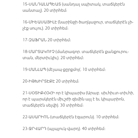
15-ՍԱՆ­ԴԱ­ԼԱ­ՊԵԱՏ (սան­դալ սպի­տակ, տաճ­կե­րէն
սան­տալ). 20 տիր­հեմ։
16-ՄԻԵԱ­ՍԱ­ՅԻ­ԼԷ (նա­րին­ջի ծաղ­կա­ջուր, տաճ­կե­րէն չի­
չէք սու­յու). 20 տիր­հեմ։
17-ԶԱՖ­ՐԱՆ 20 տիր­հեմ։
18-ՄԱՐ­ՏԱ­ԿՈՒՉ (ման­րա­գոր. տաճ­կե­րէն քան­քու­րու­
տան, մեր­տիւ­կիւ). 20 տիր­հեմ։
19-ՄԱՆ­ԼԱՊ (մէլապ-քըրքմոյ(. 10 տիր­հեմ։
20-ԻԹ­ԽԻՐ­ՏԷ­ՔԷ 20 տիր­հեմ։
21-ՍՕ­ՏԻՔ­ՀՕ­ՀԻ որ է կի­պա­րիս (Ա­րաբ. սիւ­հիւտ-տիւ­հի,
որ է պարս­կե­րէն միւշ­ժի զե­մին այլ է եւ կի­պա­րիոն,
տաճ­կե­րէն սել­վի). 30 տիր­հեմ։
22-ԱՍԱՐԻՈՆ (տաճ­կե­րէն էզա­րուն). 10 տիր­հեմ։
23-ՋՐՎԱՐԴ (պլպլուկ-վարդ). 40 տիր­հեմ։