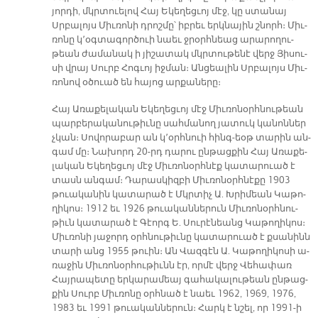
յոր­դի, մկրտուե­լով Հայ Ե­կե­ղեց­ւոյ մէջ, կը ստա­նայ
Սրբա­լոյս Միւ­ռո­նի դրոշ­մը՝ իբ­րեւ երկ­նա­յին շնորհ։ Միւ­
ռո­նը կ՚օգ­տա­գործուի նաեւ ջրօրհ­նեաց ա­րա­րո­ղու­
թեան ժա­մա­նակ ի յի­շա­տակ մկրտու­թե­նէ վերջ Յի­սու­
սի վրայ Սուրբ Հոգ­ւոյ իջ­ման։ Ան­ցեա­լին Սրբա­լոյս Միւ­
ռո­նով օ­ծուած են հա­յոց ար­քա­նե­րը։
Հայ Ա­ռա­քե­լա­կան Ե­կե­ղեց­ւոյ մէջ Միւ­ռո­նօրհ­նու­թեան
պար­բե­րա­կա­նու­թիւ­նը սահ­մա­նող յա­տուկ կա­նոն­ներ
չկան։ Սո­վո­րա­բար ան կ՚օրհ­նուի հինգ-եօթ տա­րին ան­
գամ մը։ Նա­խորդ 20-րդ դա­րու ըն­թաց­քին Հայ Ա­ռա­քե­
լա­կան Ե­կե­ղեց­ւոյ մէջ Միւ­ռո­նօրհ­նէք կա­տա­րուած է
տասն ան­գամ։ Դա­րաս­կիզ­բի Միւ­ռո­նօրհ­նէ­քը 1903
թուա­կա­նին կա­տա­րած է Մկրտիչ Ա. Խրի­մեան Կա­թո­
ղի­կոս։ 1912 եւ 1926 թուա­կան­նե­րուն Միւ­ռո­նօրհ­նու­
թիւն կա­տա­րած է Գէորգ Ե. Սու­րէ­նեանց Կա­թո­ղի­կոս։
Միւ­ռո­նի յա­ջորդ օրհ­նու­թիւ­նը կա­տա­րուած է քսա­նի­նն
տա­րի անց 1955 թուին։ Ան Վազ­գէն Ա. Կա­թո­ղի­կո­սի ա­
ռա­ջին Միւ­ռո­նօր­հու­թիւնն էր, որ­մէ վերջ Վե­հա­փառ
Հայ­րա­պե­տը եր­կա­րա­մեայ գա­հա­կա­լու­թեան ըն­թաց­
քին Սուրբ Միւ­ռո­նը օրհ­նած է նաեւ 1962, 1969, 1976,
1983 եւ 1991 թուա­կան­նե­րուն։ Հարկ է նշել, որ 1991-ի