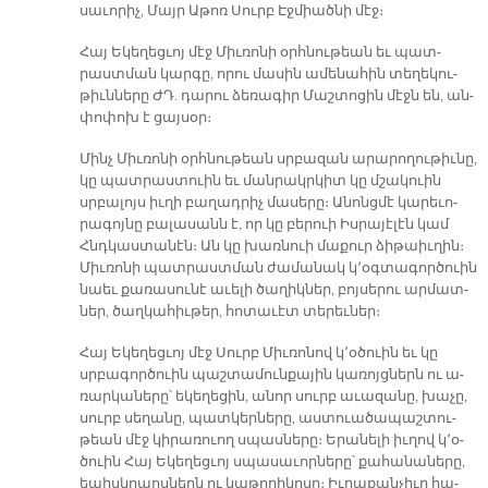
սա­ւո­րիչ, Մայր Ա­թոռ Սուրբ Էջ­միած­նի մէջ։
Հայ Ե­կե­ղեց­ւոյ մէջ Միւ­ռո­նի օրհ­նու­թեան եւ պատ­
րաստ­ման կար­գը, ո­րու մա­սին ա­մե­նա­հին տե­ղե­կու­
թիւն­նե­րը ԺԴ. դա­րու ձե­ռա­գիր Մաշ­տո­ցին մէջն են, ան­
փո­փոխ է ցայ­սօր։
Մինչ Միւ­ռո­նի օրհ­նու­թեան սր­բա­զան ա­րա­րո­ղու­թիւ­նը,
կը պատ­րաս­տուին եւ ման­րակր­կիտ կը մշա­կուին
սրբա­լոյս իւ­ղի բա­ղադ­րիչ մա­սե­րը։ Ա­նոնց­մէ կա­րե­ւո­
րա­գոյ­նը բա­լա­սանն է, որ կը բե­րուի Իս­րա­յէ­լէն կամ
Հնդկաս­տա­նէն։ Ան կը խառ­նուի մա­քուր ձի­թաիւ­ղին։
Միւ­ռո­նի պատ­րաստ­ման ժա­մա­նակ կ՚օգ­տա­գոր­ծուին
նաեւ քա­ռա­սու­նէ ա­ւե­լի ծա­ղիկ­ներ, բոյ­սե­րու ար­մատ­
ներ, ծաղ­կա­հիւ­թեր, հո­տա­ւէտ տե­րեւ­ներ։
Հայ Ե­կե­ղեց­ւոյ մէջ Սուրբ Միւ­ռո­նով կ՚օ­ծուին եւ կը
սրբա­գոր­ծուին պաշ­տա­մուն­քա­յին կա­ռոյց­ներն ու ա­
ռար­կա­նե­րը՝ ե­կե­ղե­ցին, ա­նոր սուրբ ա­ւա­զա­նը, խա­չը,
սուրբ սե­ղա­նը, պատ­կեր­նե­րը, աս­տուա­ծա­պաշ­տու­
թեան մէջ կի­րա­ռուող սպաս­նե­րը։ Ե­րա­նե­լի իւ­ղով կ՚օ­
ծուին Հայ Ե­կե­ղեց­ւոյ սպա­սա­ւոր­նե­րը՝ քա­հա­նա­նե­րը,
ե­պիս­կո­պոս­ներն ու կա­թո­ղի­կո­սը։ Իւ­րա­քան­չիւր հա­