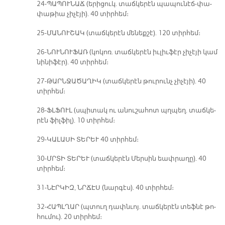
24-ՊԱ­ՊՈՒ­ՆԱՃ (ե­րի­ցուկ. տաճ­կե­րէն պապու­նէճ-փա­
փա­թիա չի­չէ­յի). 40 տիր­հեմ։
25-ՄԱ­ՆՈՒ­ՇԱԿ (տաճ­կե­րէն մե­նեք­շէ). 120 տիր­հեմ։
26-ՆՈՒ­ՆՈՒ­ՖԱՌ (կո­կոռ. տաճ­կե­րէն իւ­լիւ­ֆէր չի­չէ­յի կամ
նի­նի­ֆէր). 40 տիր­հեմ։
27-ԹԱՐՆ­ՋԱ­ԾԱ­ՂԻԿ (տաճկերէն թու­րունչ չի­չէ­յի). 40
տիր­հեմ։
28-ՖԼՖՈՒԼ (սպի­տակ ու ա­նու­շա­հոտ պղպեղ. տաճ­կե­
րէն ֆիլ­ֆիլ). 10 տիր­հեմ։
29-ԿԱ­ԼԱ­ՍԻ ՏԵ­ՐԵՒ 40 տիր­հեմ։
30-ՄՐՏԻ ՏԵ­ՐԵՒ (տաճ­կե­րէն Մեր­սին եափ­րա­ղը). 40
տիր­հեմ։
31-ՆԷՐ­ԿԻԶ, ՆՐՃԷՍ (նար­գէս). 40 տիր­հեմ։
32-ՀԱՊԼ­ՂԱՐ (պտուղ դափն­ւոյ. տաճ­կե­րէն տեֆ­նէ թո­
հու­մու). 20 տիր­հեմ։