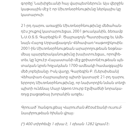
գոր­ծը՝ Նա­խի­ջե­ւա­նի հայ վար­պետ­նե­րուն։ Այս վեր­ջին
կաթ­սա­յին մէջ է որ Միւ­ռո­նօրհ­նու­թիւ­նը ներ­կա­յիս կը
կա­տա­րուի։
21-րդ դա­րու ա­ռա­ջին Միւ­ռո­նօրհ­նու­թիւ­նը մե­ծա­հան­
դէս շու­քով կա­տա­րուե­ցաւ 2001 թուա­կա­նին, ձե­ռամբ
Ն.Ս.Օ.Տ.Տ. Գա­րե­գին Բ. Ծայ­րա­գոյն Պատ­րիարք եւ Ա­մե­
նայն Հա­յոց Սրբազ­նա­գոյն Վե­հա­փառ Կա­թո­ղի­կո­սին։
2001-ին Միւ­ռո­նօրհ­նու­թեան ա­րա­րո­ղու­թեան եօթ­նա­
մեայ պար­բե­րա­կա­նու­թիւ­նը խախ­տուե­ցաւ, ո­րով­հե­
տեւ կը նշուէր Հա­յաս­տա­նի մէջ քրիս­տո­նէու­թեան պե­
տա­կան կրօն հռչակ­ման 1700-ա­մեա­կի հա­մազ­գա­յին
մեծ յո­բե­լեա­նը։ Իսկ վա­ղը, Գա­րե­գին Բ. (Ներ­սի­սեան)
Վե­հա­փառ Հայ­րա­պե­տը պի­տի կա­տա­րէ 21-րդ դա­րու
եր­րորդ Միւ­ռո­նօրհ­նու­թիւ­նը, որ նա­խոր­դին նման տե­ղի
պի­տի ու­նե­նայ Մայր Ա­թոռ Սուրբ Էջ­միած­նի նո­րա­կա­
ռոյց բա­ցօ­թեայ խո­րա­նին առ­ջեւ։
Գրուած՝ հանգուցեալ Վա­րու­ժան Քէօ­սէեա­նի ու­սում­
նա­սի­րու­թեան հի­ման վրայ։
(*) 400 տիր­հե­մը 1 օ­խա է, 1 օ­խան 1282 կրամ է։