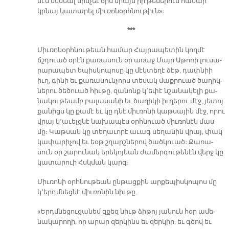
նէն սկսեալ մին­չեւ օրս միայն իր թե­մե­րուն հա­մար
կրնայ կա­տա­րել միւ­ռո­նօրհ­նու­թիւն»։
***
Միւ­ռո­նօրհ­նու­թեան հա­մար Հայ­րա­պե­տին կող­մէ
ճշդուած օ­րէն քա­ռա­սուն օր ա­ռաջ Մայր Ա­թո­ռի լու­սա­
րա­րա­պետ ե­պիս­կո­պո­սը կը մէկ­տե­ղէ ձէթ, դափ­նիի
իւղ, գի­նի եւ քա­ռա­սու­ն­չորս տե­սակ մաք­րուած ծա­ղիկ­
նե­րու ծե­ծուած հիւ­թը, զա­նոնք կ՚ե­փէ նշա­նա­կե­լի քա­
նա­կու­թեամբ բա­լա­սա­նի եւ ծա­ղի­կի իւ­ղե­րու մէջ, յե­տոյ
քա­նիցս կը քա­մէ եւ կը դնէ միւ­ռո­նի կաթ­սա­յին մէջ, ո­րու
վրայ կ՚ա­ւելց­նէ նա­խա­պէս օրհ­նուած միւ­ռո­նէն մաս
մը։ Կաթ­սան կը տե­ղա­ւո­րէ ա­ւագ սե­ղա­նին վրայ, փակ
կա­փա­րի­չով եւ եօթ շղարշ­նե­րով ծած­կուած։ Քա­ռա­
սուն օր շա­րու­նակ ե­րե­կո­յեան ժա­մեր­գու­թե­նէն վերջ կը
կա­տա­րուի Հսկման կարգ։
Միւ­ռո­նի օրհ­նու­թեան ըն­թաց­քին ար­քե­պիս­կո­պոս մը
կ՚երդմ­նեց­նէ միւ­ռո­նին նիւ­թը.
«Երդմ­նե­ցու­ցա­նեմ զքեզ նիւթ ձի­թոյ յա­նուն հօր ա­մե­
նա­կա­րո­ղի, որ ա­րար զեր­կինս եւ զեր­կիր, եւ գծով եւ