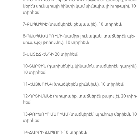
6-ՍՆՊՈՒԼ ՀՆԴԻ, որ եւ ՍՆՊՈՒԼ ԽԱ­ԹԱ­ՅԻ (յասմիկ, տաճ­
կե­րէն սիւն­պիա­լի հին­տի կամ սիւն­պիա­լի խի­թա­յի). 10
տիր­հեմ։
7-ՔԱ­ՊԱ­ՊԻԷ (տաճ­կե­րէն քե­պա­պիէ). 10 տիր­հեմ։
8-ՊԱՍ­ՊԱ­ՍԱ­ՐՈՒ­ՄԻ (սա­միթ յու­նա­կան. տաճ­կե­րէն պե­
սուս, պօյ թո­հու­մու). 10 տիր­հեմ։
9-ՍԱ­ՏԷՃ ՀՆԴԻ 20 տիր­հեմ։
10-ՏԱՐ­ՉԻՆ (դա­րի­սե­նիկ. կի­նա­մոն, տաճ­կե­րէն դար­չին).
10 տիր­հեմ։
11-ՀԱՅ­ԽՈՒՆԿ (տաճ­կե­րէն քիւն­նիւկ). 10 տիր­հեմ։
12-ՂՐՏԻ­ՄԱ­ՆԷ (խո­պո­պիք, տաճ­կե­րէն քա­լու­լէ). 20 տիր­
հեմ։
13-ԲՈՒ­ԽՈՒՐ ՄԱ­ՐԻԱՄ (տաճ­կե­րէն՝ պու­հուր մերիէմ). 10
տիր­հեմ։
14-ՃԱԻ­ՐԻ ՃԱՊՈՒՌ 10 տիր­հեմ։