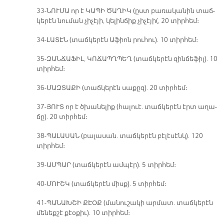
33-ՆՈՒ­ՄԱ որ է ԿԱՊԻ ԾԱՂԻԿ (ըստ բա­ռա­կա­նին տաճ­
կե­րէն նու­ման չի­չէ­յի, կե­լին­ճիք չի­չէ­յի(, 20 տիր­հեմ։
34-ԼԱ­ՏԷՆ (տաճ­կե­րէն Ա­ֆիոն րու­հու). 10 տիր­հեմ։
35-ԶԱՆ­ՃԱ­ՖԻԼ, ԿՈՃԱՊՂՊԵՂ (տաճ­կե­րէն զին­ճեֆիլ). 10
տիր­հեմ։
36-ՄԱԶ­ՏԱ­ՔԻ (տաճ­կե­րէն սա­քըզ). 20 տիր­հեմ։
37-ՅՈՒՏ որ է ծխա­նե­լիք (հա­լուէ. տաճ­կե­րէն էրտ ա­ղա­
ճը). 20 տիր­հեմ։
38-ՊԱ­ԼԱ­ՍԱՆ (բա­լա­սան. տաճ­կե­րէն բէ­լէ­սէնկ). 120
տիր­հեմ։
39-ԱՄ­ՊԱՐ (տաճ­կե­րէն ամ­պէր). 5 տիր­հեմ։
40-ՄՈՒՇԿ (տաճ­կե­րէն միսք). 5 տիր­հեմ։
41-ՊԱ­ՆԱԽ­ՇԻ ՔԷՕՔ (մա­նու­շա­կի ար­մատ. տաճ­կե­րէն
մե­նեք­շէ քէօ­քիւ). 10 տիր­հեմ։