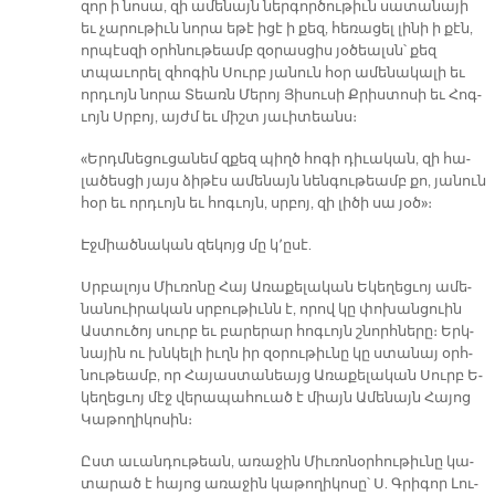
զոր ի նո­սա, զի ա­մե­նայն ներ­գոր­ծու­թիւն սա­տա­նա­յի
եւ չա­րու­թիւն նո­րա ե­թէ ի­ցէ ի քեզ, հե­ռա­ցել լի­նի ի քէն,
որ­պէս­զի օրհ­նու­թեամբ զօ­րաս­ցիս յօ­ծեալսն՝ քեզ
տպա­ւո­րել զհո­գին Սուրբ յա­նուն հօր ա­մե­նա­կա­լի եւ
որդ­ւոյն նո­րա Տեառն Մե­րոյ Յի­սու­սի Քրիս­տո­սի եւ Հոգ­
ւոյն Սրբոյ, այժմ եւ միշտ յա­ւի­տեանս։
«Երդմ­նե­ցու­ցա­նեմ զքեզ պիղծ հո­գի դի­ւա­կան, զի հա­
լա­ծես­ցի յայս ձի­թէս ա­մե­նայն նեն­գու­թեամբ քո, յա­նուն
հօր եւ որդ­ւոյն եւ հոգ­ւոյն, սրբոյ, զի լի­ծի սա յօծ»։­
Էջ­միած­նա­կան զե­կոյց մը կ՚ը­սէ.
Սրբա­լոյս Միւ­ռո­նը Հայ Ա­ռա­քե­լա­կան Ե­կե­ղեց­ւոյ ա­մե­
նա­նուի­րա­կան սրբու­թիւնն է, ո­րով կը փո­խան­ցուին
Աս­տու­ծոյ սուրբ եւ բա­րե­րար հոգ­ւոյն շնորհ­նե­րը։ Երկ­
նա­յին ու խնկե­լի իւղն իր զօ­րու­թիւ­նը կը ստա­նայ օրհ­
նու­թեամբ, որ Հա­յաս­տա­նեայց Ա­ռա­քե­լա­կան Սուրբ Ե­
կե­ղեց­ւոյ մէջ վե­րա­պա­հուած է միայն Ա­մե­նայն Հա­յոց
Կա­թո­ղի­կո­սին։
Ըստ ա­ւան­դու­թեան, ա­ռա­ջին Միւ­ռո­նօր­հու­թիւ­նը կա­
տա­րած է հա­յոց ա­ռա­ջին կա­թո­ղի­կո­սը՝ Ս. Գրի­գոր Լու­