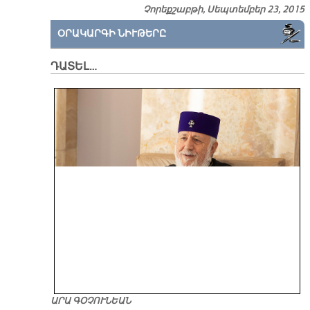
Չորեքշաբթի, Սեպտեմբեր 23, 2015
ՕՐԱԿԱՐԳԻ ՆԻՒԹԵՐԸ
ԴԱՏԵԼ…
ԱՐԱ ԳՕՉՈՒՆԵԱՆ