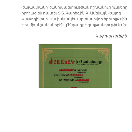
​Հայաստանի Հանրապետութեան իշխանութիւնները
որոշած են դատել Տ.Տ. Գարեգին Բ. Ամենայն Հայոց
Կաթողիկոսը: Սա իսկապէս արտասովոր երեւոյթ մըն
է եւ միանշանակօրէն կ՚ենթադրէ գայթակղութիւն մը:
Կարդալ աւելին
Դ