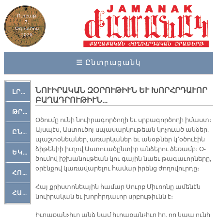
Ուրբաթ
7,
Օգոստոս
2026
☰ Ընտրացանկ
ՆՈՒԻՐԱԿԱՆ ԶՕՐՈՒԹԻՒՆ ԵՒ ԽՈՐՀՐԴԱՒՈՐ
ԼՐԱՀՈՍ
ԲԱՂԱԴՐՈՒԹԻՒՆ…
ԹՐՔԱՀԱՅ ԿԵԱՆՔ
Օ­ծու­մը ու­նի նուի­րա­գոր­ծո­ղի եւ սրբա­գոր­ծո­ղի ի­մաստ։
Այս­պէս, Աս­տու­ծոյ սպա­սար­կու­թեան կո­չուած ան­ձեր,
ԸՆԿԵՐԱՄՇԱԿՈՒԹԱՅԻՆ
պաշ­տօ­նեա­ներ, ա­ռար­կա­ներ եւ ա­նօթ­ներ կ՚օ­ծուէին
ձի­թե­նիի իւ­ղով Աս­տուա­ծըն­տիր ան­ձե­րու ձե­ռամբ։ Օ­
ԵԿԵՂԵՑԱԿԱՆ
ծու­մով իշ­խա­նու­թեան կու գա­յին նաեւ թա­գա­ւոր­նե­րը,
օ­րէն­քով կա­ռա­վա­րե­լու հա­մար ի­րենց ժո­ղո­վուր­դը։
ՀՈԳԵՄՏԱՒՈՐ
Հայ քրիս­տո­նեա­յին հա­մար Սուրբ Միւ­ռո­նը ա­մե­նէն
ՀԱՐԹԱԿ
նուի­րա­կան եւ խորհր­դա­ւոր սրբու­թիւնն է։
Իւ­րա­քան­չիւր անձ կամ իւ­րա­քան­չիւր իր, որ կապ ու­նի