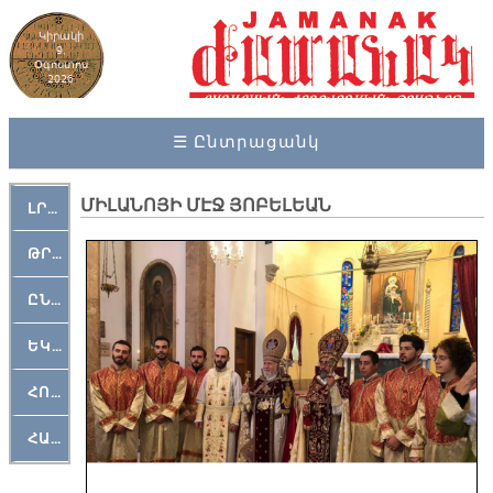
Կիրակի
9,
Օգոստոս
2026
☰ Ընտրացանկ
ՄԻԼԱՆՈՅԻ ՄԷՋ ՅՈԲԵԼԵԱՆ
ԼՐԱՀՈՍ
ԹՐՔԱՀԱՅ ԿԵԱՆՔ
ԸՆԿԵՐԱՄՇԱԿՈՒԹԱՅԻՆ
ԵԿԵՂԵՑԱԿԱՆ
ՀՈԳԵՄՏԱՒՈՐ
ՀԱՐԹԱԿ