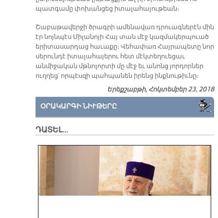
պատգամը փոխանցեց իտալահայութեան։
Շաբաթավերջի ծրագրի ամենավառ դրուագներէն մին
էր նոյնպէս Միլանոյի Հայ տան մէջ կազմակերպուած
երիտասարդաց հաւաքը։ Վեհափառ Հայրապետը նոր
սերունդէ իտալահայերու հետ մէկտեղուեցաւ
անմիջական մթնոլորտի մը մէջ եւ անոնց յորդորներ
ուղղեց՝ որպէսզի պահպանեն իրենց ինքնութիւնը։
Երեքշաբթի, Հոկտեմբեր 23, 2018
ՕՐԱԿԱՐԳԻ ՆԻՒԹԵՐԸ
ԴԱՏԵԼ…