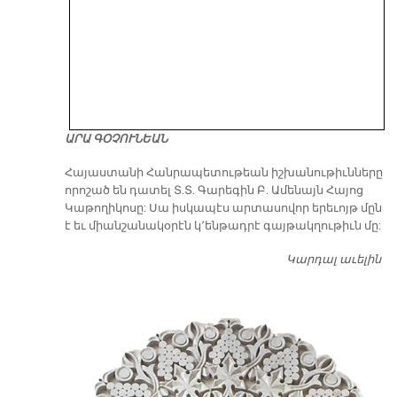
ԱՐԱ ԳՕՉՈՒՆԵԱՆ
​Հայաստանի Հանրապետութեան իշխանութիւնները
որոշած են դատել Տ.Տ. Գարեգին Բ. Ամենայն Հայոց
Կաթողիկոսը: Սա իսկապէս արտասովոր երեւոյթ մըն
է եւ միանշանակօրէն կ՚ենթադրէ գայթակղութիւն մը:
Կարդալ աւելին
Դ