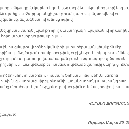
պահքի ընթացքին կարելի է դուն քեզ փորձես լսելու (հոգեւոր) երգեր,
եծ պահքի եւ Չարչարանքի շաբթուան յատուկ են, սորվելով ու
վ զանոնք, եւ յագենալով անոնց ոգիով։
ն քեզ կրնաս մարզել պահքի որոշ մակարդակի, պայմանով որ ատիկ
 հօրդ առաջնորդութեամբ ըլլայ։
աւին բազմաթիւ փորձեր կան փոխյարաբերական կեանքին մէջ,
օրինակ, մեղմութիւն, համբերութիւն, ուրիշներուն տկարութիւններ
 չբարկանալ, լաւ ու գովասանական բառեր օգտագործել, ծառայել 
ւրիշներուն, լաւութեամբ եւ համեստութեամբ վարուիլ մարդոց հետ։
 փորձեր (սիրտը մաքրելու) համար։ Օրինակ. հեզութիւն, ներքին
ւթիւն, զԱստուած սիրել, ընդունիլ առանց տրտնջալու, հանգիստ
ռանց մտահոգուելու, ներքին ուրախութիւն ունենալ հոգիով, հաւա
ՎԱՐԱՆԴ ՔՈՐԹՄՈՍ
րշապատ
Ուրբաթ, Մարտ 25, 2