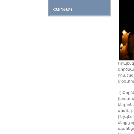
ՀԱՐԹԱԿ
Որպէսզ
գործնակ
որպէսզ
կ՚օգտու
1) Փորձ
խոստով
կեդրոն
գիտէ, թ
ինչպէս 
մեղքը 
պահեցո