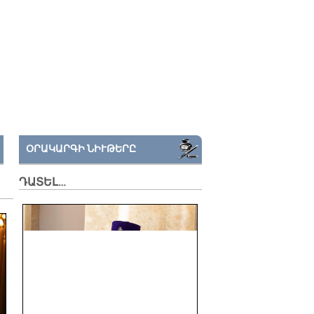
ՕՐԱԿԱՐԳԻ ՆԻՒԹԵՐԸ
ԴԱՏԵԼ…