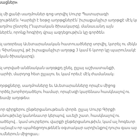
նացներ»
։
ձել մի քանի սաղմոսներ գոց սորվիլ Սուրբ Պատարագի
ութենէն։ Կարելի է եօթը աղօթքներէն՝ իւրաքանչիւր աղօթքէ մէկ 
սաղմոս ընտրել (Ղպտական ծիսակարգ), մանաւանդ այն
երէն, որոնք հոգիիդ վրայ ազդեցութիւն կը գործեն։
ձել առօրեայ Աւետարանական հատուածները սորվիլ, կտրել ու մեկն
։ Գիտնալով, թէ իւրաքանչիւր աղօթք 3 կամ 6 կտոր կը պարունակէ
ան ծիսակարգ)։
ձել սորված անձնական աղօթքդ ընել, ըլլայ աշխատանքի,
րհի, մարդոց հետ ըլլալու եւ կամ որեւէ մէկ ժամանակ։
աղօթքները, սաղմոսները եւ Աւետարանները որպէս միջոց
րծել խորհրդածելու համար, որպէսզի կարենաս հասկնալով ու
եամբ աղօթես։
ւոր գիրքերու ընթերցանութեան փորձ. ըլլայ Սուրբ Գիրքի
անութիւնը կանոնաւոր կերպով, աւելի շատ, հասկնալով ու
ածելով… կամ սուրբերու վարքի ընթերցանութիւն, կամ ալ հոգեւոր
, այնպէս որ պահեցողութենէն օգտակար արդիւնքով դուրս գաս այ
ւմներուն միջոցաւ։