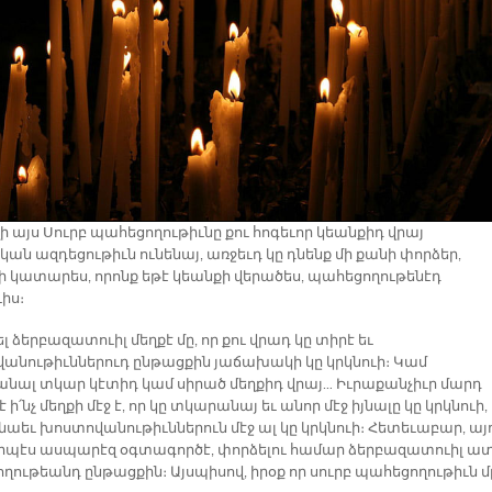
ի այս Սուրբ պահեցողութիւնը քու հոգեւոր կեանքիդ վրայ
ան ազդեցութիւն ունենայ, առջեւդ կը դնենք մի քանի փորձեր,
ի կատարես, որոնք եթէ կեանքի վերածես, պահեցողութենէդ
իս։
ել ձերբազատուիլ մեղքէ մը, որ քու վրադ կը տիրէ եւ
անութիւններուդ ընթացքին յաճախակի կը կրկնուի։ Կամ
անալ տկար կէտիդ կամ սիրած մեղքիդ վրայ… Իւրաքանչիւր մարդ
է ի՛նչ մեղքի մէջ է, որ կը տկարանայ եւ անոր մէջ իյնալը կը կրկնուի,
նաեւ խոստովանութիւններուն մէջ ալ կը կրկնուի։ Հետեւաբար, այ
որպէս ասպարէզ օգտագործէ, փորձելու համար ձերբազատուիլ ա
ղութեանդ ընթացքին։ Այսպիսով, իրօք որ սուրբ պահեցողութիւն մ