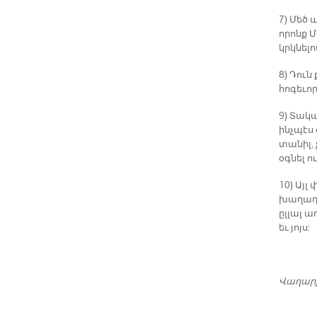
7) Մեծ 
որոնք Մ
կրկնելո
8) Դու
հոգեւոր
9) Տակ
ինչպէս 
տանիլ,
օգնել ո
10) Այլ
խաղաղո
ըլլալ ա
եւ յոյս:
Վաղա