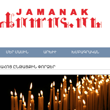
ՄԵՐ ՄԱՍԻՆ
ԱՐԽԻՒ
ԽՄԲԱԳՐԱԿԱՆ
ՊԱՀՈՑ ԸՆԹԱՑՔԻՆ ՓՈՐՁԵՐ