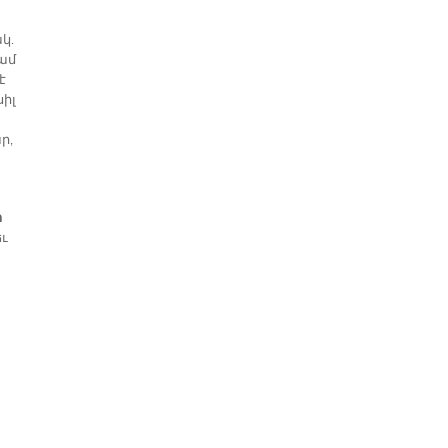
կ.
Կամ
է
սիլ
ր,
ի
եւ