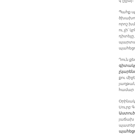
կ՚ըլլայ։
Պահք պ
ծխախոտ
որոշ խմ
ու չի՛ 
դիտելը,
պարտակ
պահեցող
Դուն քե
գիտակց
չկարեն
քու միջ
յաղթան
համար 
Օրինակ.
Սուրբ 
Աստուծ
յաճախ 
պատերազ
պահեցո