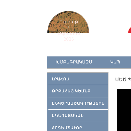
Ուրբաթ
7,
Օգոստոս
2026
ԽՄԲԱԳՐԱԿԱԶՄ
ԿԱՊ
ԼՐԱՀՈՍ
ՄԵԾ 
ԹՐՔԱՀԱՅ ԿԵԱՆՔ
ԸՆԿԵՐԱՄՇԱԿՈՒԹԱՅԻՆ
ԵԿԵՂԵՑԱԿԱՆ
ՀՈԳԵՄՏԱՒՈՐ