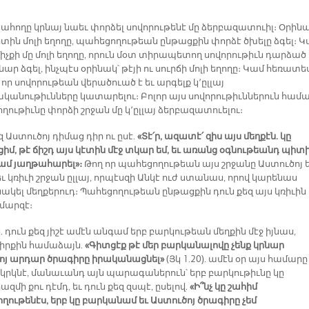
ահողը կրնայ նաեւ փորձել սովորութենէ մը ձերբազատուիլ։ Օրինա
ին մոլի եղողը, պահեցողութեան ընթացքին փորձէ ծխելը ձգել։ 
իչքի մը մոլի եղողը, որուն մօտ տիրապետող սովորութիւն դարձած 
կրնար ձգել, ինչպէս օրինակ՝ թէյի ու սուրճի մոլի եղողը։ Կամ հեռատե
 որ սովորութեան վերածուած է եւ արգելք կ՚ըլլայ
անութիւնները կատարելու։ Բոլոր այս սովորութիւններուն համա
ութիւնը փորձի շրջան մը կ՚ըլլայ ձերբազատուելու։
զ Աստուծոյ դիմաց դիր ու ըսէ.
«Տէ՛ր, ազատէ՛ զիս այս մեղքէն. կը
իմ, թէ ճիշդ այս կէտին մէջ տկար եմ, եւ առանց օգնութեանդ պիտ
ամ յաղթահարել»։
Թող որ պահեցողութեան այս շրջանը Աստուծոյ 
եւ կռիւի շրջան ըլլայ, որպէսզի Անկէ ուժ ստանաս, որով կարենաս
ակել մեղքերուդ։ Պահեցողութեան ընթացքին դուն քեզ այս կռիւին
մարզէ։
 դուն քեզ յիշէ ամէն անգամ երբ բարկութեան մեղքին մէջ իյնաս,
Գիրքին համաձայն.
«Գիտցէք թէ մեր բարկանալովը չենք կրնար
ոյ արդար ծրագիրը իրականացնել»
(Յկ 1.20). ամէն օր այս համարը
կրկնէ, մանաւանդ այն պարագաներուն՝ երբ բարկութիւնը կը
մի քու դէմդ, եւ դուն քեզ զսպէ, ըսելով.
«Ի՞նչ կը շահիմ
ղութենէս, երբ կը բարկանամ եւ Աստուծոյ ծրագիրը չեմ