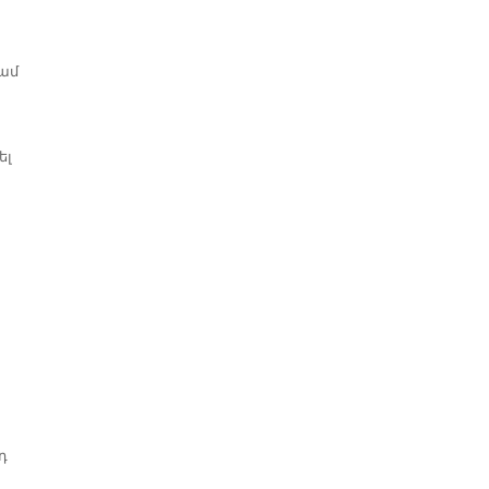
կամ
ել
դ