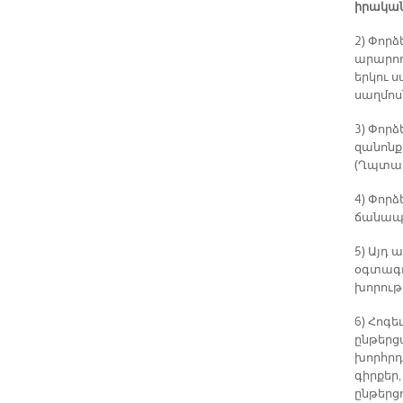
իրակա
2) Փոր
արարող
երկու 
սաղմոսն
3) Փոր
զանոնք
(Ղպտակ
4) Փոր
ճանապա
5) Այդ 
օգտագո
խորութ
6) Հոգե
ընթերց
խորհրդ
գիրքեր
ընթերցո