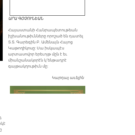
ԱՐԱ ԳՕՉՈՒՆԵԱՆ
​Հայաստանի Հանրապետութեան
իշխանութիւնները որոշած են դատել
Տ.Տ. Գարեգին Բ. Ամենայն Հայոց
Կաթողիկոսը: Սա իսկապէս
արտասովոր երեւոյթ մըն է եւ
միանշանակօրէն կ՚ենթադրէ
գայթակղութիւն մը:
Կարդալ աւելին
Դատել…
դ
տկէ
ը