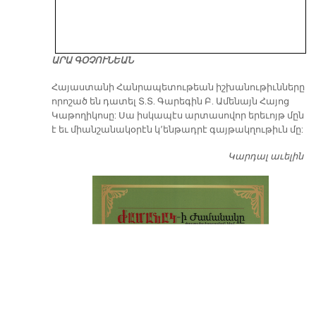
ԱՐԱ ԳՕՉՈՒՆԵԱՆ
​Հայաստանի Հանրապետութեան իշխանութիւնները
որոշած են դատել Տ.Տ. Գարեգին Բ. Ամենայն Հայոց
Կաթողիկոսը: Սա իսկապէս արտասովոր երեւոյթ մըն
է եւ միանշանակօրէն կ՚ենթադրէ գայթակղութիւն մը:
Կարդալ աւելին
Դ