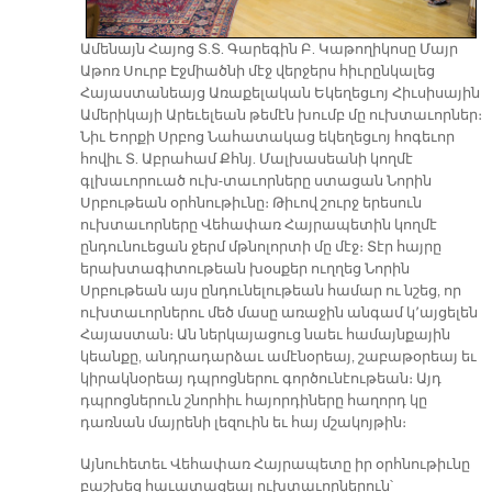
Ամենայն Հայոց Տ.Տ. Գարեգին Բ. Կաթողիկոսը Մայր
Աթոռ Սուրբ Էջմիածնի մէջ վերջերս հիւրընկալեց
Հայաստանեայց Առաքելական Եկեղեցւոյ Հիւսիսային
Ամերիկայի Արեւելեան թեմէն խումբ մը ուխտաւորներ։
Նիւ Եորքի Սրբոց Նահատակաց եկեղեցւոյ հոգեւոր
հովիւ Տ. Աբրահամ Քհնյ. Մալխասեանի կողմէ
գլխաւորուած ուխ-տաւորները ստացան Նորին
Սրբութեան օրհնութիւնը։ Թիւով շուրջ երեսուն
ուխտաւորները Վեհափառ Հայրապետին կողմէ
ընդունուեցան ջերմ մթնոլորտի մը մէջ։ Տէր հայրը
երախտագիտութեան խօսքեր ուղղեց Նորին
Սրբութեան այս ընդունելութեան համար ու նշեց, որ
ուխտաւորներու մեծ մասը առաջին անգամ կ՚այցելեն
Հայաստան։ Ան ներկայացուց նաեւ համայնքային
կեանքը, անդրադարձաւ ամէնօրեայ, շաբաթօրեայ եւ
կիրակնօրեայ դպրոցներու գործունէութեան։ Այդ
դպրոցներուն շնորհիւ հայորդիները հաղորդ կը
դառնան մայրենի լեզուին եւ հայ մշակոյթին։
Այնուհետեւ Վեհափառ Հայրապետը իր օրհնութիւնը
բաշխեց հաւատացեալ ուխտաւորներուն՝