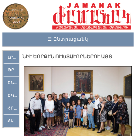
Կիրակի
9,
Օգոստոս
2026
☰ Ընտրացանկ
ՆԻՒ ԵՈՐՔԷՆ ՈՒԽՏԱՒՈՐՆԵՐՈՒ ԱՅՑ
ԼՐԱՀՈՍ
ԹՐՔԱՀԱՅ ԿԵԱՆՔ
ԸՆԿԵՐԱՄՇԱԿՈՒԹԱՅԻՆ
ԵԿԵՂԵՑԱԿԱՆ
ՀՈԳԵՄՏԱՒՈՐ
ՀԱՐԹԱԿ