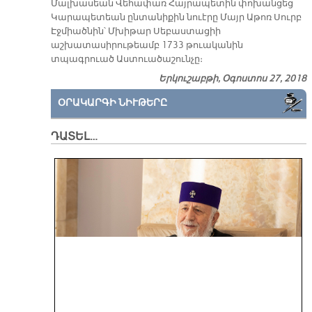
Մալխասեան Վեհափառ Հայրապետին փոխանցեց
Կարապետեան ընտանիքին նուէրը Մայր Աթոռ Սուրբ
Էջմիածնին՝ Մխիթար Սեբաստացիի
աշխատասիրութեամբ 1733 թուականին
տպագրուած Աստուածաշունչը։
Երկուշաբթի, Օգոստոս 27, 2018
ՕՐԱԿԱՐԳԻ ՆԻՒԹԵՐԸ
ԴԱՏԵԼ…