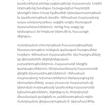
կարեւորելով անոնց այցելութիւնը Հայաստան։ Նորին
Սրբութիւնը խօսեցաւ իւրաքանչիւր հայորդիի
կեանքէն ներս Սուրբ Էջմիածնի դերակատարութեան
եւ կարեւորութեան մասին։ Վեհափառ Հայրապետը
ապա անդրադարձաւ ազգին առջեւ ծառացած
մարտահրաւէրներուն, որոնք հայ ազգը կը
դիմագրաւէ իր հոգեւոր ներուժի եւ հաւատքի
միջոցաւ։
Հանդիպման տեւողութեան հաւատացեալները
հնարաւորութիւն ունեցան զանազան հարցումներ
ուղղելու Վեհափառ Հայրապետին։ Այդ հարցումները
կը վերաբերէին միջեկեղեցական
յարաբերութիւններուն, Հայաստանի ներքին
զարգացումներուն։ Անդրադառնալով Հայաստանի
վերջին իրադարձութիւններուն՝ Վեհափառ
Հայրապետը ուխտաւորներուն ներկայացուց իր
դիտարկումները, ապա լուսաւոր Հայաստան մը
կերտման ուղղութեամբ կարեւորեց Հայաստանի
իշխանութիւններու, եկեղեցւոյ եւ ժողովուրդի
միասնական ջանքերն ու յանձնառութեան ոգին։
Հանդիպման վերջաւորութեան Տ. Աբրահամ Քհնյ.