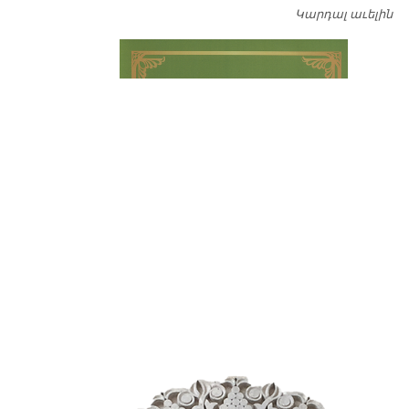
Կարդալ աւելին
Դ