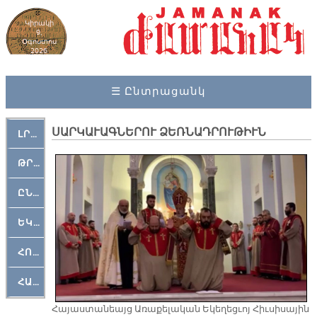
Կիրակի
9,
Օգոստոս
2026
☰ Ընտրացանկ
ՍԱՐԿԱՒԱԳՆԵՐՈՒ ՁԵՌՆԱԴՐՈՒԹԻՒՆ
ԼՐԱՀՈՍ
ԹՐՔԱՀԱՅ ԿԵԱՆՔ
ԸՆԿԵՐԱՄՇԱԿՈՒԹԱՅԻՆ
ԵԿԵՂԵՑԱԿԱՆ
ՀՈԳԵՄՏԱՒՈՐ
ՀԱՐԹԱԿ
Հայաստանեայց Առաքելական Եկեղեցւոյ Հիւսիսային