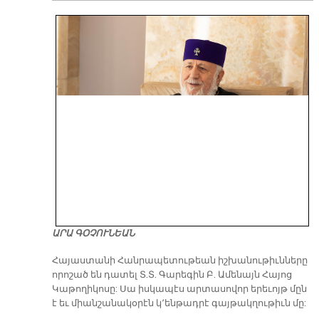
ԱՐԱ ԳՕՉՈՒՆԵԱՆ
​Հայաստանի Հանրապետութեան իշխանութիւնները
որոշած են դատել Տ.Տ. Գարեգին Բ. Ամենայն Հայոց
Կաթողիկոսը: Սա իսկապէս արտասովոր երեւոյթ մըն
է եւ միանշանակօրէն կ՚ենթադրէ գայթակղութիւն մը: