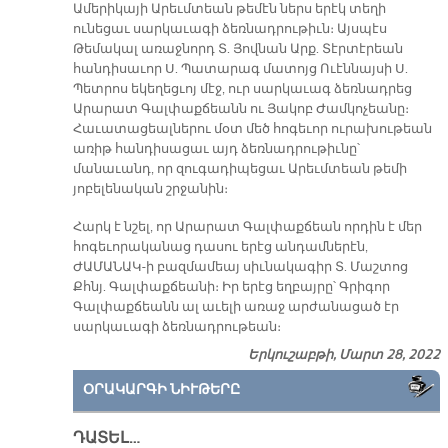
Ամերիկայի Արեւմտեան թեմէն ներս երէկ տեղի
ունեցաւ սարկաւագի ձեռնադրութիւն։ Այսպէս
Թեմակալ առաջնորդ Տ. Յովնան Արք. Տէրտէրեան
հանդիսաւոր Ս. Պատարագ մատոյց Ուէննայսի Ս.
Պետրոս եկեղեցւոյ մէջ, ուր սարկաւագ ձեռնադրեց
Արարատ Գալփաքճեանն ու Յակոբ Ժամկոչեանը։
Հաւատացեալներու մօտ մեծ հոգեւոր ուրախութեան
առիթ հանդիսացաւ այդ ձեռնադրութիւնը՝
մանաւանդ, որ զուգադիպեցաւ Արեւմտեան թեմի
յոբելենական շրջանին։
Հարկ է նշել, որ Արարատ Գալփաքճեան որդին է մեր
հոգեւորականաց դասու երէց անդամներէն,
ԺԱՄԱՆԱԿ-ի բազմամեայ սիւնակագիր Տ. Մաշտոց
Քհնյ. Գալփաքճեանի։ Իր երէց եղբայրը՝ Գրիգոր
Գալփաքճեանն ալ աւելի առաջ արժանացած էր
սարկաւագի ձեռնադրութեան։
Երկուշաբթի, Մարտ 28, 2022
ՕՐԱԿԱՐԳԻ ՆԻՒԹԵՐԸ
ԴԱՏԵԼ…