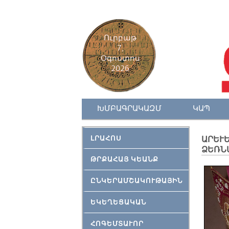
Ուրբաթ
7,
Օգոստոս
2026
ԽՄԲԱԳՐԱԿԱԶՄ
ԿԱՊ
ԼՐԱՀՈՍ
ԱՐԵՒԵ
ՁԵՌՆ
ԹՐՔԱՀԱՅ ԿԵԱՆՔ
ԸՆԿԵՐԱՄՇԱԿՈՒԹԱՅԻՆ
ԵԿԵՂԵՑԱԿԱՆ
ՀՈԳԵՄՏԱՒՈՐ