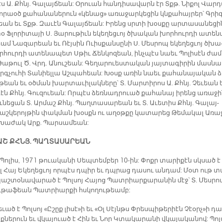
ս Ա. Քհնյ. Գա­լայ­ճեան: Օ­րուան հան­դի­սա­վարն էր Տքթ. Նի­քոլ Վար­
ո­րաօծ քա­հա­նա­նե­րուն «կե­նաց» ա­ռա­ջար­կե­ցին կնքա­հայ­րեր՝ Գրի­
­քեան եւ Տքթ. Զա­ւէն Գա­լայ­ճեան: Ի­րենց սրտի խօս­քը ար­տա­սա­նե­ցի
օ Ֆլո­րի­տա­յի Ս. Յա­րու­թիւն ե­կե­ղեց­ւոյ ծխա­կան խոր­հուր­դի ա­տե­ն
մ Նա­զա­րեան եւ Ռէյ­սին Ո­ւիս­քան­սը­նի Ս. Մես­րոպ ե­կե­ղեց­ւոյ ծխա
­հուր­դի ա­տե­նա­պետ Սթիւ Ճեն­կո­զեան, ինչ­պէս նաեւ Պո­լի­սէն ժա­
ա­թուլ Ծ. Վրդ. Ա­նու­շեան: Գե­ղա­րուես­տա­կան յայ­տա­գի­րին մաս­նա
երգ­չու­հի Տա­նիել­լա Աշ­պա­հեան: Խօսք ա­ռին նաեւ քա­հա­նա­յա­կան ձ
թեան եւ օծ­ման խար­տա­ւի­լակ­նե­րը՝ Տ. Մար­տի­րոս Ա. Քհնյ. Չե­ւեան 
գէն Քհնյ. Գու­զուեան: Որ­պէս ձեռ­նադ­րուած քա­հա­նայ ի­րենց ա­ռա­ջ
 ու­նե­ցան Տ. Ար­մաշ Քհնյ. Պաղ­տա­սա­րեան եւ Տ. Ա­ւե­տիս Քհնյ. Գա­լայ­
աշ­կե­րոյ­թին փակ­ման խօսքն ու ա­ղօթ­քը կա­տա­րեց Թե­մա­կալ Ա­ռա
 Խա­ժակ Արք. Պար­սա­մեան:
ՄԱՇ ՔՀՆՅ. ՊԱՂ­ՏԱ­ՍԱ­ՐԵԱՆ
Պո­լիս, 1971 թուա­կա­նի Սեպ­տեմ­բեր 10-ին: Փոքր տա­րի­քէն սկսած է
ել Հայ Ե­կե­ղեց­ւոյ որ­պէս դպիր եւ դպրաց դա­սու ան­դամ: Մօտ ութ տ
աշ­տօ­նա­վա­րած է Պոլ­սոյ Հա­յոց Պատ­րիար­քա­րա­նին մէջ՝ Տ. Մես­ր
ւ­թա­ֆեան Պատ­րիար­քի հսկո­ղու­թեամբ:
­ւած է Պոլ­սոյ «Ը­շըք լի­սէ»ի եւ «Օլ Սէյնթս Փրես­պի­թե­րիէն Չէօրչ»ի դա
­նե­րուն եւ վկա­յուած է Հին եւ Նոր Կտա­կա­րա­նի վկա­յա­կա­նով: Պոլ­