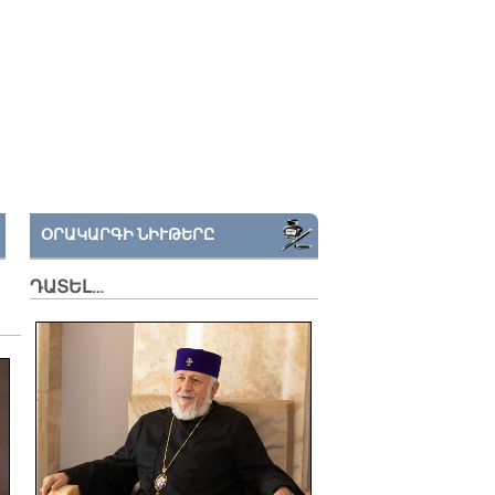
ՕՐԱԿԱՐԳԻ ՆԻՒԹԵՐԸ
ԴԱՏԵԼ…