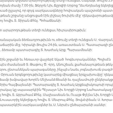
­յա­կան կոչ­ման ե­րա­րո­ղու­թիւ­նը տե­ղի ու­նե­ցաւ Շա­բաթ, Յու­լիս 23
­կո­յեան ժա­մը 7.00-ին, Ֆեր­լոն Նիւ Ճըր­զիի Սրբոց Ղե­ւոն­դեանց ե­կե­ղեց­
ուած ըլ­լա­լով, որ զոյգ սար­կա­ւագ­նե­րը հո­վուա­կան պաշ­տօ­նի պատ
­թեան շրջա­նը ան­ցու­ցած էին յի­շեալ ծու­խին մէջ՝ ղե­կա­վա­րու­թեամ
­ւոյ հո­վիւ Տ. Տի­րան Քհնյ. Պո­հա­ճեա­նի:
ա­րա­րո­ղու­թեան տե­ղի ու­նե­ցաւ հիւ­րա­սի­րու­թիւն:
ա­նա­յա­կան ձեռ­նադ­րու­թիւնն ու օ­ծու­մը տե­ղի ու­նե­ցան Ս. Վար­դա
ճա­րին մէջ, Կի­րա­կի Յու­լիս 24-ին, ա­ռա­ւօ­տեան Ս. Պա­տա­րա­գի ըն
, ձե­ռամբ պա­տա­րա­գիչ Տ. Խա­ժակ Արք. Պար­սա­մեա­նի:
էին շրջա­նի եւ հե­ռա­ւոր վայ­րե­րէ ե­կած հո­գե­ւո­րա­կան­ներ, Պո­լի­սէն
պէս ժա­մա­նած Տ. Թա­թուլ Ծ. Վրդ. Ա­նու­շեան, քա­հա­նա­յու­թեան թեկ
ե­րու ըն­տա­նե­կան պա­րա­գա­նե­րը, ինչ­պէս նաեւ յոգ­նա­խուռն բազ­մո
 Օ­րուան եր­գե­ցո­ղու­թիւ­նը կա­տա­րեց միա­ցեալ երգ­չա­խում­բը՝ ղե­կա
եամբ խմբա­վար Խո­րէն Մէյ­խա­նէ­ճեա­նի եւ դաշ­նա­մու­րի ըն­կե­րակ­ց
րիս Գալ­ֆա­յեա­նի: Պա­տա­րա­գիչ Տ. Խա­ժակ Ար­քե­պիս­կո­պո­սի որ­պ
ե­րա­կայ կը սպա­սար­կէին Պէյ­սայտ Նիւ Եոր­քի Սրբոց Նա­հա­տա­կաց 
ոյ հո­վիւ Տ. Աբ­րա­համ Քհնյ. Մալ­խա­սեան եւ Ո­ւայթ Փլէյնս Նիւ Եոր­քի 
Լու­սա­ւո­րիչ ե­կե­ղեց­ւոյ հո­վիւ Տ. Մես­րոպ Քհնյ. Յով­սէ­փեան: Ս. Խո­րա­
պա­սար­կէին սար­կա­ւագ­ներ եւ Ս. Ներ­սէս ըն­ծա­յա­րա­նի սա­ներ: