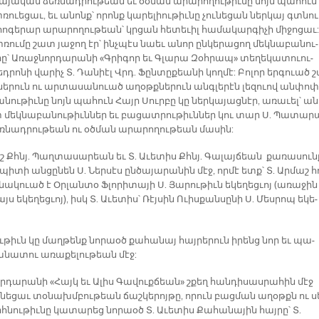
­յա­կան ձեռ­նադ­րու­թեան եւ օծ­ման ա­րա­րո­ղու­թիւ­նը նոյն պա­հուն
ռուե­ցաւ, եւ ա­նոնք՝ ո­րոնք կա­րե­լիու­թիւ­նը չու­նե­ցան ներ­կայ գտնու
հո­գե­րար ա­րա­րո­ղու­թեան՝ կրցան հե­տե­ւիլ հա­մա­կար­գի­չի մի­ջո­ցաւ:
ռու­մը շատ յա­ջող էր՝ ինչ­պէս նաեւ ա­նոր ըն­կե­րա­ցող մեկ­նա­բա­նու­
րը՝ Ա­ռաջ­նոր­դա­րա­նի «Գրի­գոր եւ Գլա­րա Զօհ­րապ» տե­ղե­կա­տուու­
­րո­նի վա­րիչ Տ. Դա­նիէլ Վրդ. Ֆըն­տը­քեա­նի կող­մէ: Բո­լոր եր­գուած շ
նե­րուն ու ար­տա­սա­նուած ա­ղօթք­նե­րուն անգ­լե­րէն լե­զուով ան­փոփ
նու­թիւ­նը նոյն պա­հուն Հայր Սուր­բը կը ներ­կա­յաց­նէր, ա­ռա­ւել՝ ան
 մեկ­նա­բա­նու­թիւն­ներ եւ բա­ցատ­րու­թիւն­ներ կու տար Ս. Պա­տա­ր
ռ­նադ­րու­թեան ու օծ­ման ա­րա­րո­ղու­թեան մա­սին:
շ Քհնյ. Պաղ­տա­սա­րեան եւ Տ. Ա­ւե­տիս Քհնյ. Գա­լայ­ճեան քա­ռա­սուն
պի­տի ան­ցը­նեն Ս. Ներ­սէս ըն­ծա­յա­րա­նին մէջ, որ­մէ ետք՝ Տ. Ար­մաշ հ
նա­կուած է Օր­լան­տօ Ֆլո­րի­տա­յի Ս. Յա­րու­թիւն ե­կե­ղեց­ւոյ (ա­ռա­ջին
այս ե­կե­ղեց­ւոյ), իսկ Տ. Ա­ւե­տիս՝ Ռէյ­սին Ո­ւիս­քան­սը­նի Ս. Մես­րոպ ե­կե­
ւ­թիւն կը մաղ­թենք նո­րաօծ քա­հա­նայ հայ­րե­րուն ի­րենց նոր եւ պա­
նա­տու ա­ռա­քե­լու­թեան մէջ:
ր­դա­րա­նի «Հայկ եւ Ա­լիս Գա­վուք­ճեան» շքեղ հան­դի­սաս­րա­հին մէջ
­նե­ցաւ տօ­նախմ­բու­թեան ճաշ­կե­րոյ­թը, ո­րուն բաց­ման ա­ղօթքն ու ս
հ­նու­թիւ­նը կա­տա­րեց նո­րաօծ Տ. Ա­ւե­տիս Քա­հա­նա­յին հայ­րը՝ Տ.