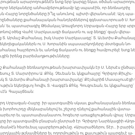
րու­թեան ա­րա­րո­ղու­թե­նէն ետք երբ կար­գը ե­կաւ օծ­ման ա­րա­րո­ղու
­լոր ներ­կա­նե­րը ան­համ­բե­րու­թեամբ կը սպա­սէին, որ ձեռ­նադ­րիչ
 Հայ­րը նո­րըն­ծա­նե­րը ի՞նչ ա­նու­նով պի­տի վե­րա­նուա­նէ: Այդ պա­
­րըն­ծա­նե­րը քա­հա­նա­յա­կան հան­դերձ­նե­րով զգես­տա­ւո­րուած Ս. Խո
ան՝ եւ պա­տա­րա­գիչ Թե­մա­կալ Ա­ռաջ­նորդ Սրբա­զան Հայ­րը երբ սրբ
­ռո­նով օ­ծեց Վա­հէ Սար­կա­ւա­գի ճա­կատն ու աջ ձեռ­քը՝ զայն վե­րա­
 Տ. Ար­մաշ Քա­հա­նայ, իսկ Սա­րօ Սար­կա­ւա­գը՝ Տ. Ա­ւե­տիս Քա­հա­նայ
ե­կե­ղե­ցա­կան­ներն ու Ս. Խո­րա­նին սպա­սար­կող­նե­րը մօ­տե­ցան նո­
հա­նայ հայ­րե­րուն եւ ա­նոնց ճա­կատն ու ձեռ­քը համ­բու­րե­լէ ետք ն
ւ­ցին ի­րենց բա­րե­մաղ­թու­թիւն­նե­րը:
շ Քա­հա­նա­յի ձեռ­նադ­րու­թեան խար­տա­ւի­լակն էր Ս. Ներ­սէս ըն­ծա­յ
­սուչ Տ. Մար­տի­րոս Ա. Քհնյ. Չե­ւեան եւ կնքա­հայ­րը՝ Գրի­գոր Քիւ­չիւ­
կ Տ. Ա­ւե­տիս Քա­հա­նա­յի խար­տա­ւի­լա­կը՝ Քէյմպ­րիճ Մաս­ա­չու­սէ­ցի 
ու­թիւն ե­կե­ղեց­ւոյ հո­վիւ Տ. Վազ­գէն Քհնյ. Գու­զուեան, եւ կնքա­հայ­րը՝
­ւէն Գա­լայ­ճեան:
որդ Սրբա­զան Հայ­րը իր պատ­գա­մին սկսաւ քա­հա­նա­յա­կան ձեռ­նա
 խոր­հուր­դը մեկ­նա­բա­նե­լով եւ շեշ­տը դնե­լով քա­հա­նա­յին վստա­
ա­րե­ւոր եւ պա­տաս­խա­նա­տու հո­գե­ւոր ա­ռա­քե­լու­թեան վրայ: Սրբ
­րը իր պատ­գա­մին բնա­բան ընտ­րած էր Գրի­գոր Նա­րե­կա­ցիի «Ա­ղօ
ան»էն հե­տե­ւեալ պար­բե­րու­թիւ­նը. «Ա­րա­րած­նե­րու Տէր... ի բա­րին 
արդ­կա­յին թշնա­մի­նե­րը եւ ո­ղոր­մու­թիւն ու քա­ւու­թիւն պար­գե­ւէ ա­