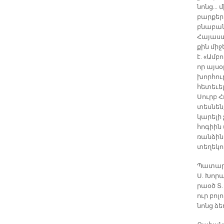
նոնց... 
բար­քե­ր
բնա­բա­
Հա­յաս­տ
քին միջ­
է. «Ամ­բ
որ այ­սօ
խոր­հուր
հե­տե­ւե
Սուրբ Հ
տես­նենք
կա­րե­լի
հո­գիին
ռան­ձին 
տե­ղե­կո
Պա­տա­ր
Ս. Խո­ր
րաօծ Տ. 
ուր բո­լ
նոնց ձեռ