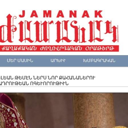
ՄԵՐ ՄԱՍԻՆ
ԱՐԽԻՒ
ԽՄԲԱԳՐԱԿԱՆ
ԼԵԱՆ ԹԵՄԷՆ ՆԵՐՍ ՆՈՐ ՔԱՀԱՆԱՆԵՐՈՒ
ԱԴՐՈՒԹԵԱՆ ՈԳԵՒՈՐՈՒԹԻՒՆ