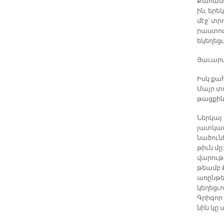
Քա­հա­նա
ին, ե­րե
մէջ՝ տր
րաս­տու
ե­կե­ղեց
Յա­ւարտ 
Իսկ քա­հ
Մայր տա­
թաց­քին
Ներ­կայ 
յատ­կա­
նա­ծու­ն
թիւն մը:
վա­րու­թ
թեամբ Ք
ա­ռըն­թ
կե­ղեց­ւ
Գրի­գոր 
նին կը ս