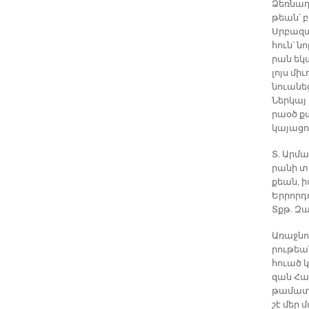
Ձեռ­նադ­
թեան՝ բո
Սրբա­զան
հուն՝ նո
րան ե­կ
լոյս միւ
նուա­նեց
Ներ­կայ 
րաօծ քա­
կա­յա­ցո
Տ. Ար­մա
րա­նի տե
քեան, իս
Եր­րոր­դ
Տքթ. Զա
Ա­ռաջ­ն
րու­թեան
հուած կ
զան Հայ
թա­մա­տե
շէ մեր մ