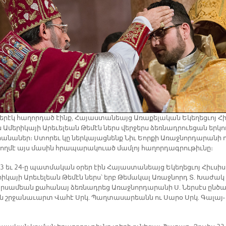
ե­րէկ հա­ղոր­դած էինք, Հա­յաս­տա­նեայց Ա­ռա­քե­լա­կան Ե­կե­ղեց­ւոյ Հի
ն Ա­մե­րի­կա­յի Ա­րե­ւե­լեան Թե­մէն ներս վեր­ջերս ձեռ­նադ­րուե­ցան եր­կո
ա­նա­ներ։ Ստո­րեւ կը ներ­կա­յաց­նենք Նիւ Եոր­քի Ա­ռաջ­նոր­դա­րա­նի 
ող­մէ այս մա­սին հրա­պա­րա­կուած մամ­լոյ հա­ղոր­դագ­րու­թիւ­նը։
23 եւ 24-­ը պատ­մա­կան օ­րեր էին Հա­յաս­տա­նեայց Ե­կե­ղեց­ւոյ Հիւ­սի­
­րի­կա­յի Ա­րե­ւե­լեան Թե­մէն ներս՝ երբ Թե­մա­կալ Ա­ռաջ­նորդ Տ. Խա­ժակ
ր­սա­մեան քա­հա­նայ ձեռ­նադ­րեց Ա­ռաջ­նոր­դա­րա­նի Ս. Ներ­սէս ըն­ծա
էն շրջա­նա­ւարտ Վա­հէ Սրկ. Պաղ­տա­սա­րեանն ու Սա­րօ Սրկ. Գա­լայ­