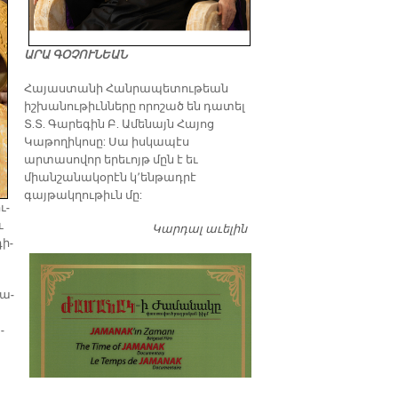
ԱՐԱ ԳՕՉՈՒՆԵԱՆ
​Հայաստանի Հանրապետութեան
իշխանութիւնները որոշած են դատել
Տ.Տ. Գարեգին Բ. Ամենայն Հայոց
Կաթողիկոսը: Սա իսկապէս
արտասովոր երեւոյթ մըն է եւ
միանշանակօրէն կ՚ենթադրէ
գայթակղութիւն մը:
ւ­
ւ
Կարդալ աւելին
Դատել…
դի­
սա­
­