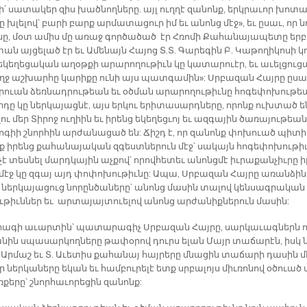
մի՛ սա­տա­կեր զիս խած­նող­նե­րը. այլ ուղ­ղէ զա­նոնք, երկ­րա­ւոր խո­տ
ը խլե­լով՝ բա­րի բարք ար­մա­տա­ցուր իմ եւ ա­նոնց մէջ», եւ ը­սաւ, որ ն
նը, մօտ ա­միս մը ա­ռաջ գոր­ծա­ծած էր Հռո­մի Քա­հա­նա­յա­պե­տը երբ
ան այ­ցե­լած էր եւ Ա­մե­նայն Հա­յոց Տ.Տ. Գա­րե­գին Բ. Կա­թո­ղի­կո­սի կ
ե­կե­ղե­ցա­կան ա­ղօթ­քի ա­րա­րո­ղու­թիւն կը կա­տա­րուէր, եւ ա­ւել­ցու­
ողջ աշ­խար­հը կա­րի­քը ու­նի այս պատ­գա­մին»: Սրբա­զան Հայ­րը ը­սա
­րուան ձեռ­նադ­րու­թեան եւ օծ­ման ա­րա­րո­ղու­թիւ­նը հո­գե­փո­խու­թ
­դը կը ներ­կա­յաց­նէ, այս եր­կու ե­րի­տա­սարդ­նե­րը, ո­րոնք ուխ­տած ե
­լու մեր Տի­րոջ ու­ղիին եւ ի­րենց ե­կե­ղեց­ւոյ եւ ազ­գա­յին ծա­ռա­յու­թեան
ո­գիի շնոր­հին ար­ժա­նա­ցած են: Ճիշդ է, որ զա­նոնք փո­խուած պի­տի
 ի­րենց քա­հա­նա­յա­կան զգեստ­նե­րուն մէջ՝ սա­կայն հո­գե­փո­խու­թիւ
 չէ տես­նել մարդ­կա­յին աչ­քով՝ ո­րով­հե­տեւ ա­նոնց­մէ իւ­րա­քան­չիւ­րը ի
 մէջ կը զգայ այդ փո­փո­խու­թիւ­նը: Ա­պա, Սրբա­զան Հայ­րը ա­ռան­ձին
ներ­կա­յա­ցուց նո­րըն­ծա­նե­րը՝ ա­նոնց մա­սին տա­լով կեն­սագ­րա­կան
ւ­թիւն­ներ եւ ար­տա­յայ­տուե­լով ա­նոնց ար­ժա­նիք­նե­րուն մա­սին:
ա­գի ա­ւար­տին՝ պա­տա­րա­գիչ Սրբա­զան Հայ­րը, սար­կա­ւագ­ներն ո
ա­նին սպա­սար­կող­նե­րը թա­փօ­րով դուրս ե­լան Մայր տա­ճա­րէն, իսկ 
Ար­մաշ եւ Տ. Ա­ւե­տիս քա­հա­նայ հայ­րե­րը մնա­ցին տա­ճա­րի դա­սին մ
որ ներ­կա­նե­րը ե­կան եւ համ­բու­րե­լէ ետք սրբա­լոյս միւ­ռո­նով օ­ծուած 
­քե­րը՝ շնոր­հա­ւո­րե­ցին զա­նոնք: