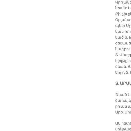
Վրթա­նէ
նեան: Ն
Քիւ­չիւ
Օր­լան­տ
պետ Ա­րա
կան խոր
նած Տ. Թ
ցե­ցաւ 
նադ­րու­
Տ. Վազ­
ե­լոյ­թը
ճեան: Ճ
նորդ Տ.
Տ. ԱՐ­
Ծնած է 
ծա­ռա­յ
րի ան պ
Արք. Մո
Ան հե­տե
սըն­թացք