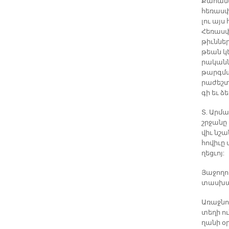
Քա­հա­նա
հե­ռասփ­
լու այս 
Հե­ռասփ­
թիւն­նե­
թեան կեդ
րա­կան­
թարգ­մա­
րա­ժեշտ
գի եւ ձե
Տ. Ար­մա
շրջա­նը 
վիւ նշա­
հո­վի­ւը 
ղեց­ւոյ:
Յա­ջո­ղո
տաս­խա­
Ա­ռաջ­նո
տե­ղի ու
ղա­նի օր