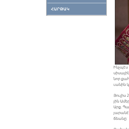
ՀԱՐԹԱԿ
Ինչ­պէս 
սի­սա­յի
նոր քա­հ
ւա­նին կ
Յու­լիս 
յին Ա­մե
Արք. Պա
յա­րա­ն
ճեա­նը: