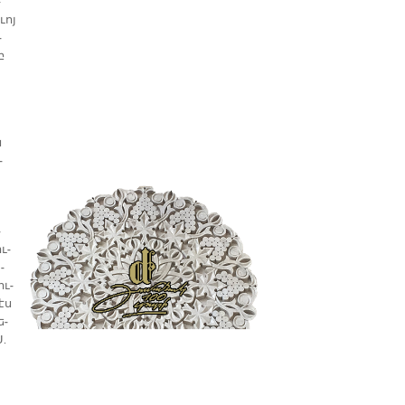
-
ւոյ
­
բ
ն
­
­
ւ­
­
ու­
էս
ե­
Ս.