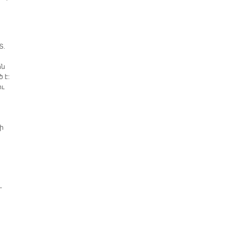
Տ.
ին
 է:
իւ
»ի
­