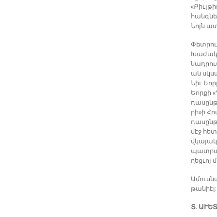
«Քիւլ­թի
հանգ­ներ
Նոյն ա­
Փետ­րու
Խա­ժակ 
նադ­րու
ան սկսա
Նիւ Եոր­
Եոր­քի «
դա­սըն­թ
րի»ի Հո
դա­սըն­թ
մէջ հե­
վկա­յա­
պատ­րաս
ղեց­ւոյ 
Ա­մուս­
թա­նիէլ:
Տ. Ա­ՒԵ