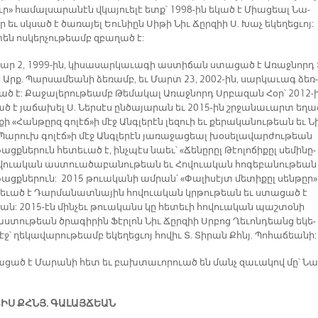
ւր» հա­մալ­սա­րա­նէն վկա­յուե­լէ ետք՝ 1998-ին ե­կած է Միա­ցեալ Նա­
 եւ սկսած է ծա­ռա­յել Եու­նիըն Սի­թի Նիւ Ճըր­զիի Ս. Խաչ ե­կե­ղեց­ւոյ:
տեն ոս­կեր­չու­թեամբ զբա­ղած է:
ար 2, 1999-ին, կի­սա­սար­կա­ւա­գի աս­տի­ճան ստա­ցած է Ա­ռաջ­նորդ 
Արք. Պար­սա­մեա­նի ձե­ռամբ, եւ Մարտ 23, 2002-ին, սար­կա­ւագ ձեռ­
ած է: Քա­ջա­լե­րու­թեամբ Թե­մա­կալ Ա­ռաջ­նորդ Սրբա­զան Հօր՝ 2012-
ծ է յա­ճա­խել Ս. Ներ­սէս ըն­ծա­յա­րան եւ 2015-ին շրջա­նա­ւարտ ե­ղած
քի «Հան­թըրզ գո­լէճ»ի մէջ Անգ­լե­րէն լե­զուի եւ քե­րա­կա­նու­թեան եւ Ն
Պա­րուխ գո­լէճ»ի մէջ Անգ­լե­րէն յա­ռա­ջա­ցեալ խօ­սե­լա­վար­ժու­թեան
ացք­նե­րուն հե­տե­ւած է, ինչ­պէս նաեւ՝ «Ճե­նը­րըլ Թէո­լո­ճի­քըլ սե­մի­նը­
­վուա­կան աս­տուա­ծա­բա­նու­թեան եւ Հո­վուա­կան հո­գե­բա­նու­թեան
ացք­նե­րուն: 2015 թուա­կա­նի ա­մրան՝ «Փա­լի­սէյտ մե­տի­քըլ սեն­թըր
տե­ւած է Դար­մա­նատ­նա­յին հո­վուա­կան կրթու­թեան եւ ստա­ցած է
կան: 2015-էն մին­չեւ թուա­կանս կը հե­տե­ւի հո­վուա­կան պաշ­տօ­նի
­տու­թեան ծրա­գի­րին Ֆէր­լոն Նիւ Ճըր­զիի Սրբոց Ղե­ւոն­դեանց ե­կե­
մէջ՝ ղե­կա­վա­րու­թեամբ ե­կե­ղեց­ւոյ հո­վիւ Տ. Տի­րան Քհնյ. Պո­հա­ճեա­նի:
նա­ցած է Մա­րա­նի հետ եւ բախ­տա­ւո­րուած են մանչ զա­ւա­կով մը՝ Նա
­ՏԻՍ ՔՀՆՅ. ԳԱ­ԼԱՅ­ՃԵԱՆ