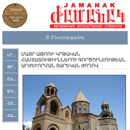
Ուրբաթ
7,
Օգոստոս
2026
☰ Ընտրացանկ
ՄԱՅՐ ԱԹՈՌԻ ԿՐԹԱԿԱՆ
ԼՐԱՀՈՍ
ՀԱՍՏԱՏՈՒԹԻՒՆՆԵՐՈՒ ԳՈՐԾՈՒՆԷՈՒԹԵԱՆ
ԱՐԺԵՒՈՐՄԱՆ ՏԱՐԵԿԱՆ ԺՈՂՈՎ
ԹՐՔԱՀԱՅ ԿԵԱՆՔ
ԸՆԿԵՐԱՄՇԱԿՈՒԹԱՅԻՆ
ԵԿԵՂԵՑԱԿԱՆ
ՀՈԳԵՄՏԱՒՈՐ
ՀԱՐԹԱԿ