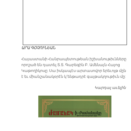
ԱՐԱ ԳՕՉՈՒՆԵԱՆ
​Հայաստանի Հանրապետութեան իշխանութիւնները
որոշած են դատել Տ.Տ. Գարեգին Բ. Ամենայն Հայոց
Կաթողիկոսը: Սա իսկապէս արտասովոր երեւոյթ մըն
է եւ միանշանակօրէն կ՚ենթադրէ գայթակղութիւն մը:
Կարդալ աւելին
Դ