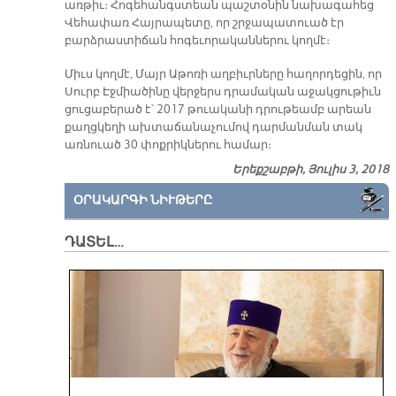
առթիւ։ Հոգեհանգստեան պաշտօնին նախագահեց
Վեհափառ Հայրապետը, որ շրջապատուած էր
բարձրաստիճան հոգեւորականներու կողմէ։
Միւս կողմէ, Մայր Աթոռի աղբիւրները հաղորդեցին, որ
Սուրբ Էջմիածինը վերջերս դրամական աջակցութիւն
ցուցաբերած է՝ 2017 թուականի դրութեամբ արեան
քաղցկեղի ախտաճանաչումով դարմանման տակ
առնուած 30 փոքրիկներու համար։
Երեքշաբթի, Յուլիս 3, 2018
ՕՐԱԿԱՐԳԻ ՆԻՒԹԵՐԸ
ԴԱՏԵԼ…