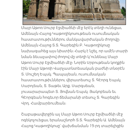
Մայր Աթոռ Սուրբ Էջմիածնի մէջ երէկ տեղի ունեցաւ
Ամենայն Հայոց Կաթողիկոսութեան ուսումնական
հաստատութիւններու մանկավարժական ժողովը։
Ամենայն Հայոց Տ.Տ. Գարեգին Բ. Կաթողիկոսը
նախագահեց այս նիստին։ Հարկ է նշել, որ ամէն տարի
նման ձեւաչափով ժողով մը տեղի կ՚ունենայ Մայր
Աթոռ Սուրբ Էջմիածնի մէջ։ Նորին Սրբութեան կողքին
էին Մայր Աթոռի Վարչատնտեսական բաժնի տնօրէն
Տ. Մուշեղ Եպսկ. Պապայեան, ուսումնական
հաստատութիւններու վերատեսուչ Տ. Գէորգ Եպսկ.
Սարոյեան, Տ. Տաթեւ Արք. Սարգսեան,
լուսարարապետ Տ. Յովնան Եպսկ. Յակոբեան եւ
Գէորգեան հոգեւոր ճեմարանի տեսուչ Տ. Գարեգին
Վրդ. Համբարձումեան։
Շաբաթավերջին ալ Մայր Աթոռ Սուրբ Էջմիածնի մէջ
ոգեկոչուեցաւ երանաշնորհ Տ.Տ. Գարեգին Ա. Ամենայն
Հայոց Կաթողիկոսը՝ վախճանման 19-րդ տարելիցին