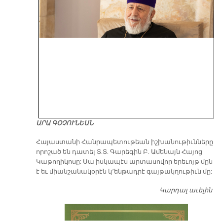
ԱՐԱ ԳՕՉՈՒՆԵԱՆ
​Հայաստանի Հանրապետութեան իշխանութիւնները
որոշած են դատել Տ.Տ. Գարեգին Բ. Ամենայն Հայոց
Կաթողիկոսը: Սա իսկապէս արտասովոր երեւոյթ մըն
է եւ միանշանակօրէն կ՚ենթադրէ գայթակղութիւն մը:
Կարդալ աւելին
Դ