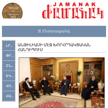
Կիրակի
9,
Օգոստոս
2026
☰ Ընտրացանկ
ԱՆԹԻԼԻԱՍԻ ՄԷՋ ԽՈՐՀՐԴԱԿՑԱԿԱՆ
ԼՐԱՀՈՍ
ՀԱՆԴԻՊՈՒՄ
ԹՐՔԱՀԱՅ ԿԵԱՆՔ
ԸՆԿԵՐԱՄՇԱԿՈՒԹԱՅԻՆ
ԵԿԵՂԵՑԱԿԱՆ
ՀՈԳԵՄՏԱՒՈՐ
ՀԱՐԹԱԿ