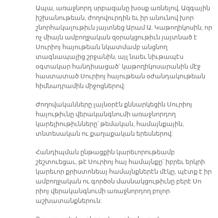
Ապա, առաջնորդ սրբազանը խօսք առնելով, Ազգային
իշխանութեան, ժողովուրդին եւ իր անունով խոր
շնորհակալութիւն յայտնեց Արամ Ա. Կաթողիկոսին, որ
ոչ միայն ամբողջական զօրակցութիւն յայտնած է
Սուրիոյ հայութեան նկատմամբ անցնող
տագնապալից շրջանին, այլ նաեւ նիւթապէս
օգտակար հանդիսացած՝ կաթողիկոսարանին մէջ
հաստատած Սուրիոյ հայութեան օժանդակութեան
հիմնադրամին միջոցներով:
Ժողովականները լայնօրէն քննարկեցին Սուրիոյ
հայութիւնը վերականգնումի առաջնորդող
կարելիութիւնները՝ թեմական, համայնքային,
տնտեսական ու քաղաքական երեսներով:
Հանդիպման ընթացքին կարեւորութեամբ
շեշտուեցաւ, թէ Սուրիոյ հայ համայնքը՝ իբրեւ երկրի
կարեւոր քրիստոնեայ համայնքներէն մէկը, պէտք է իր
ամբողջական ու գործօն մասնակցութիւնը բերէ Սո
րիոյ վերականգնումի առաջնորդող բոլոր
աշխատանքներուն: