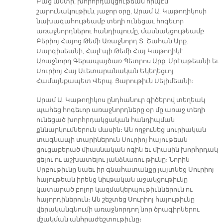
Բաց աստի, խորհրդակցութեան որպէս
շարունակութիւն, յաջոր օրը, Արամ Ա. Կաթողիկոսի
նախագահութեամբ տեղի ունեցաւ հոգեւոր
առաջնորդներու հանդիպումը, մասնակցութեամբ
Բերիոյ Հայոց Թեմի Առաջնորդ Տ. Շահան Արք.
Սարգիսեանի, Հալէպի Թեմի Հայ Կաթողիկէ
Առաջնորդ Գերապայծառ Պետրոս Արք. Մրէաթեանի եւ
Սուրիոյ Հայ Աւետարանական Եկեղեցւոյ
Համայնքապետ Վերպ. Յարութիւն Սելիմեանի։
Արամ Ա. Կաթողիկոս ընդհանուր գիծերով տեղեակ
պահեց հոգեւոր առաջնորդները օր մը առաջ տեղի
ունեցած խորհրդակցական հանդիպման
քննարկումներուն մասին։ Ան ողջունեց սուրիական
տագնապի տարիներուն Սուրիոյ հայութեան
ցուցաբերած միասնական ոգին եւ միասին խորհրդակ
ցելու ու աշխատելու յանձնառու թիւնը։ Նորին
Սրբութիւնը նաեւ իր գնահատանքը յայտնեց Սուրիոյ
հայութեան իրենց նիւթական աջակցութիւնը
կատարած բոլոր կազմակերպութիւններուն ու
հայորդիներուն։ Ան շեշտեց Սուրիոյ հայութիւնը
վերականգնումի առաջնորդող նոր ծրագիրներու
մշակման անհրաժեշտութիւնը։