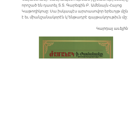
որոշած են դատել Տ.Տ. Գարեգին Բ. Ամենայն Հայոց
Կաթողիկոսը: Սա իսկապէս արտասովոր երեւոյթ մըն
է եւ միանշանակօրէն կ՚ենթադրէ գայթակղութիւն մը:
Կարդալ աւելին
Դ