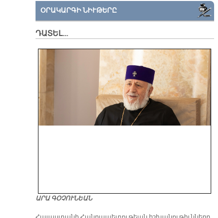
ՕՐԱԿԱՐԳԻ ՆԻՒԹԵՐԸ
ԴԱՏԵԼ…
ԱՐԱ ԳՕՉՈՒՆԵԱՆ
​Հայաստանի Հանրապետութեան իշխանութիւնները