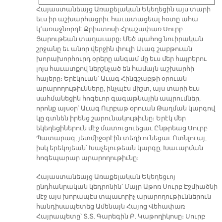
Հայաստանեայց Առաքելական Եկեղեցին այս տարի
եւս իր աշխարհացրիւ հաւատացեալ հօտը ահա
կ՚առաջնորդէ Քրիստոսի Հրաշափառ Սուրբ
Յարութեան տաղաւարը։ Մեծ պահոց նուիրական
շրջանը եւ անոր վերջին փուլի Աւագ շաբթուան
խորախորհուրդ օրերը անգամ մը եւս մեր հայրերու
լոյս հաւատքով ներշնչած են համայն աշխարհի
հայերը։ Երէկուան՝ Աւագ Հինգշաբթի օրուան
արարողութիւնները, ինչպէս միշտ, այս տարի եւս
սահմանեցին հոգեւոր գագաթնային ապրումներ,
որոնք այսօր՝ Աւագ Ուրբաթ օրուան Թաղման կարգով
կը գտնեն իրենց շարունակութիւնը։ Երէկ մեր
եկեղեցիներուն մէջ մատուցուեցաւ Ընթրեաց Սուրբ
Պատարագ, յետմիջօրէին տեղի ունեցաւ Ոտնլուայ,
իսկ երեկոյեան՝ Խաչելութեան կարգը, Խաւարման
հոգեպարար արարողութիւնը։
Հայաստանեայց Առաքելական Եկեղեցւոյ
ընդհանրական կեդրոնին՝ Մայր Աթոռ Սուրբ Էջմիածնի
մէջ այս խորապէս տպաւորիչ արարողութիւններուն
հանդիսապետեց Ամենայն Հայոց Վեհափառ
Հայրապետը՝ Տ.Տ. Գարեգին Բ. Կաթողիկոսը։ Սուրբ