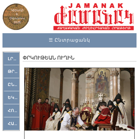
Կիրակի
9,
Օգոստոս
2026
☰ Ընտրացանկ
ՓՐԿՈՒԹԵԱՆ ՈՒՂԻՆ
ԼՐԱՀՈՍ
ԹՐՔԱՀԱՅ ԿԵԱՆՔ
ԸՆԿԵՐԱՄՇԱԿՈՒԹԱՅԻՆ
ԵԿԵՂԵՑԱԿԱՆ
ՀՈԳԵՄՏԱՒՈՐ
ՀԱՐԹԱԿ