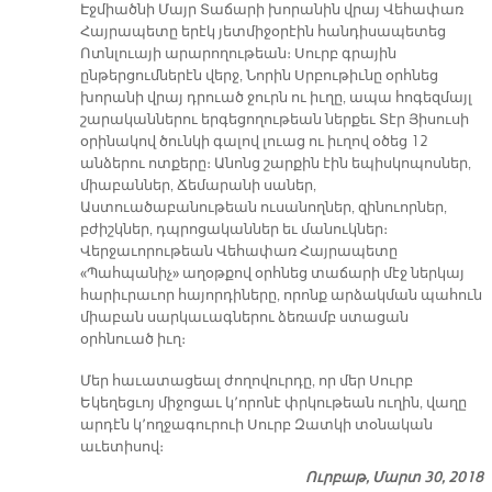
Էջմիածնի Մայր Տաճարի խորանին վրայ Վեհափառ
Հայրապետը երէկ յետմիջօրէին հանդիսապետեց
Ոտնլուայի արարողութեան։ Սուրբ գրային
ընթերցումներէն վերջ, Նորին Սրբութիւնը օրհնեց
խորանի վրայ դրուած ջուրն ու իւղը, ապա հոգեզմայլ
շարականներու երգեցողութեան ներքեւ Տէր Յիսուսի
օրինակով ծունկի գալով լուաց ու իւղով օծեց 12
անձերու ոտքերը։ Անոնց շարքին էին եպիսկոպոսներ,
միաբաններ, Ճեմարանի սաներ,
Աստուածաբանութեան ուսանողներ, զինուորներ,
բժիշկներ, դպրոցականներ եւ մանուկներ։
Վերջաւորութեան Վեհափառ Հայրապետը
«Պահպանիչ» աղօթքով օրհնեց տաճարի մէջ ներկայ
հարիւրաւոր հայորդիները, որոնք արձակման պահուն
միաբան սարկաւագներու ձեռամբ ստացան
օրհնուած իւղ։
Մեր հաւատացեալ ժողովուրդը, որ մեր Սուրբ
Եկեղեցւոյ միջոցաւ կ՚որոնէ փրկութեան ուղին, վաղը
արդէն կ՚ողջագուրուի Սուրբ Զատկի տօնական
աւետիսով։
Ուրբաթ, Մարտ 30, 2018