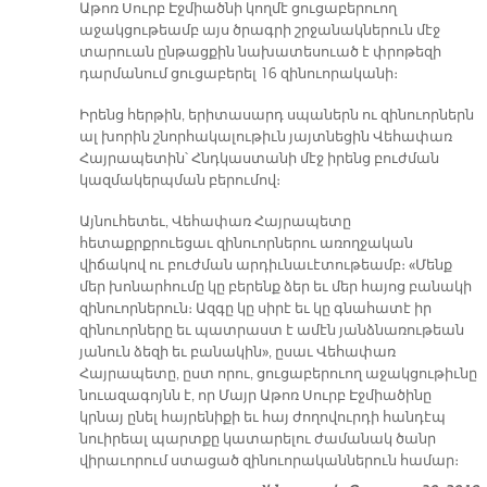
Աթոռ Սուրբ Էջմիածնի կողմէ ցուցաբերուող
աջակցութեամբ այս ծրագրի շրջանակներուն մէջ
տարուան ընթացքին նախատեսուած է փրոթեզի
դարմանում ցուցաբերել 16 զինուորականի։
Իրենց հերթին, երիտասարդ սպաներն ու զինուորներն
ալ խորին շնորհակալութիւն յայտնեցին Վեհափառ
Հայրապետին՝ Հնդկաստանի մէջ իրենց բուժման
կազմակերպման բերումով։
Այնուհետեւ, Վեհափառ Հայրապետը
հետաքրքրուեցաւ զինուորներու առողջական
վիճակով ու բուժման արդիւնաւէտութեամբ։ «Մենք
մեր խոնարհումը կը բերենք ձեր եւ մեր հայոց բանակի
զինուորներուն։ Ազգը կը սիրէ եւ կը գնահատէ իր
զինուորները եւ պատրաստ է ամէն յանձնառութեան
յանուն ձեզի եւ բանակին», ըսաւ Վեհափառ
Հայրապետը, ըստ որու, ցուցաբերուող աջակցութիւնը
նուազագոյնն է, որ Մայր Աթոռ Սուրբ Էջմիածինը
կրնայ ընել հայրենիքի եւ հայ ժողովուրդի հանդէպ
նուիրեալ պարտքը կատարելու ժամանակ ծանր
վիրաւորում ստացած զինուորականներուն համար։