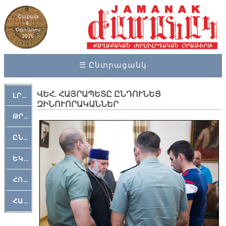
Շաբաթ
8,
Օգոստոս
2026
☰ Ընտրացանկ
ՎԵՀ. ՀԱՅՐԱՊԵՏԸ ԸՆԴՈՒՆԵՑ
ԼՐԱՀՈՍ
ԶԻՆՈՒՈՐԱԿԱՆՆԵՐ
ԹՐՔԱՀԱՅ ԿԵԱՆՔ
ԸՆԿԵՐԱՄՇԱԿՈՒԹԱՅԻՆ
ԵԿԵՂԵՑԱԿԱՆ
ՀՈԳԵՄՏԱՒՈՐ
ՀԱՐԹԱԿ