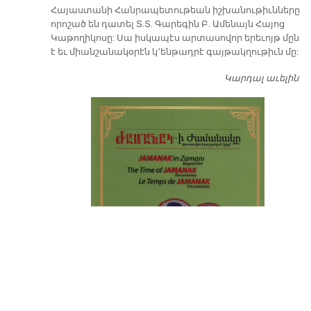
​Հայաստանի Հանրապետութեան իշխանութիւնները
որոշած են դատել Տ.Տ. Գարեգին Բ. Ամենայն Հայոց
Կաթողիկոսը: Սա իսկապէս արտասովոր երեւոյթ մըն
է եւ միանշանակօրէն կ՚ենթադրէ գայթակղութիւն մը:
Կարդալ աւելին
Դ