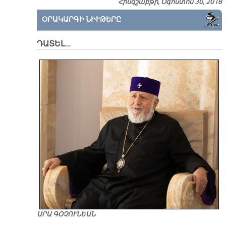
Հինգշաբթի, Օգոստոս 30, 2018
ՕՐԱԿԱՐԳԻ ՆԻՒԹԵՐԸ
ԴԱՏԵԼ…
ԱՐԱ ԳՕՉՈՒՆԵԱՆ