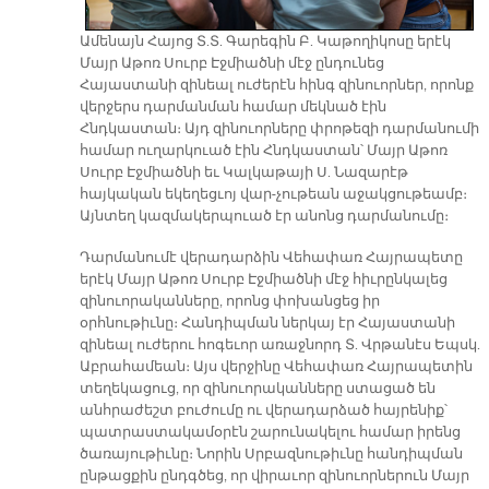
Ամենայն Հայոց Տ.Տ. Գարեգին Բ. Կաթողիկոսը երէկ
Մայր Աթոռ Սուրբ Էջմիածնի մէջ ընդունեց
Հայաստանի զինեալ ուժերէն հինգ զինուորներ, որոնք
վերջերս դարմանման համար մեկնած էին
Հնդկաստան։ Այդ զինուորները փրոթեզի դարմանումի
համար ուղարկուած էին Հնդկաստան՝ Մայր Աթոռ
Սուրբ Էջմիածնի եւ Կալկաթայի Ս. Նազարէթ
հայկական եկեղեցւոյ վար-չութեան աջակցութեամբ։
Այնտեղ կազմակերպուած էր անոնց դարմանումը։
Դարմանումէ վերադարձին Վեհափառ Հայրապետը
երէկ Մայր Աթոռ Սուրբ Էջմիածնի մէջ հիւրընկալեց
զինուորականները, որոնց փոխանցեց իր
օրհնութիւնը։ Հանդիպման ներկայ էր Հայաստանի
զինեալ ուժերու հոգեւոր առաջնորդ Տ. Վրթանէս Եպսկ.
Աբրահամեան։ Այս վերջինը Վեհափառ Հայրապետին
տեղեկացուց, որ զինուորականները ստացած են
անհրաժեշտ բուժումը ու վերադարձած հայրենիք՝
պատրաստակամօրէն շարունակելու համար իրենց
ծառայութիւնը։ Նորին Սրբազնութիւնը հանդիպման
ընթացքին ընդգծեց, որ վիրաւոր զինուորներուն Մայր