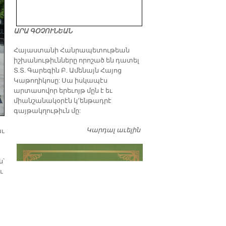
ԱՐԱ ԳՕՉՈՒՆԵԱՆ
​Հայաստանի Հանրապետութեան
իշխանութիւնները որոշած են դատել
Տ.Տ. Գարեգին Բ. Ամենայն Հայոց
Կաթողիկոսը: Սա իսկապէս
արտասովոր երեւոյթ մըն է եւ
միանշանակօրէն կ՚ենթադրէ
գայթակղութիւն մը:
Կարդալ աւելին
Դատել…
աւ
ն՝
ւ