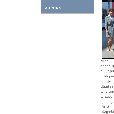
ՀԱՐԹԱԿ
Եւրոպա
օրերու
հանդիս
ունեցա
արդիւն
Անգլիո
այդ խո
առաջնոր
ղեկավա
Ան ԵԵԽ
Կեդրոն