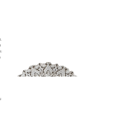
ւ
ն
։
ի
ն