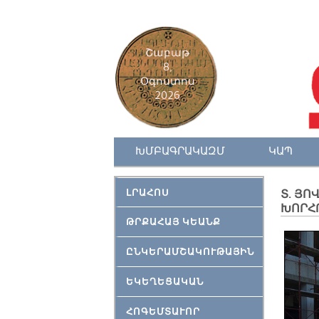
Շաբաթ
8,
Օգոստոս
2026
ԽՄԲԱԳՐԱԿԱԶՄ
ԿԱՊ
ԼՐԱՀՈՍ
Տ. ՅՈ
ԽՈՐՀ
ԹՐՔԱՀԱՅ ԿԵԱՆՔ
ԸՆԿԵՐԱՄՇԱԿՈՒԹԱՅԻՆ
ԵԿԵՂԵՑԱԿԱՆ
ՀՈԳԵՄՏԱՒՈՐ