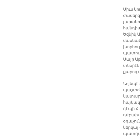
Միւս կ
ժամերգ
յարանո
հանդիս
Եզնիկ 
մասնակ
խորհու
պատուի
Մայր Ա
տնօրէն
քարոզ 
Նոյնպէ
պաշտօն
կատարե
հայկակ
դէպի Հ
դժբախտ
օդաչու
ներկայ
պատգա