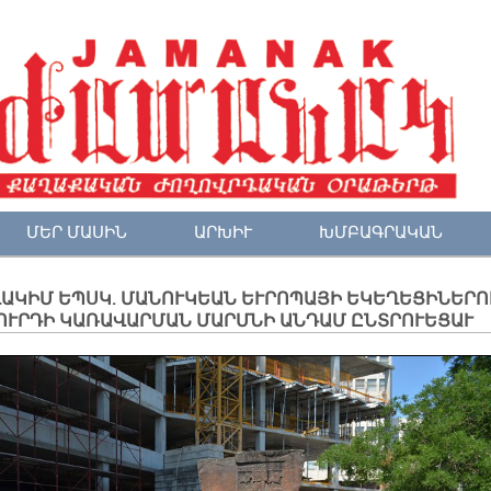
ՄԵՐ ՄԱՍԻՆ
ԱՐԽԻՒ
ԽՄԲԱԳՐԱԿԱՆ
ՎԱԿԻՄ ԵՊՍԿ. ՄԱՆՈՒԿԵԱՆ ԵՒՐՈՊԱՅԻ ԵԿԵՂԵՑԻՆԵՐՈ
ՈՒՐԴԻ ԿԱՌԱՎԱՐՄԱՆ ՄԱՐՄՆԻ ԱՆԴԱՄ ԸՆՏՐՈՒԵՑԱՒ