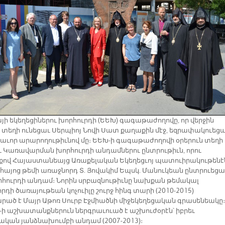
յի եկեղեցիներու խորհուրդի (ԵԵԽ) գագաթաժողովը, որ վերջին
ն տեղի ունեցաւ Սերպիոյ Նովի Սատ քաղաքին մէջ, եզրափակուեց
աւոր արարողութիւնով մը։ ԵԵԽ-ի գագաթաժողովի օրերուն տեղի
ւ Կառավարման խորհուրդի անդամներու ընտրութիւն, որու
քով Հայաստանեայց Առաքելական Եկեղեցւոյ պատուիրակութենէ
յ հայոց թեմի առաջնորդ Տ. Յովակիմ Եպսկ. Մանուկեան ընտրուեցա
րհուրդի անդամ։ Նորին սրբազնութիւնը նախքան թեմակալ
դի ծառայութեան կոչուիլը շուրջ հինգ տարի (2010-2015)
րած է Մայր Աթոռ Սուրբ Էջմիածնի միջեկեղեցական գրասենեակը։
-ի աշխատանքներուն ներգրաւուած է աշխուժօրէն՝ իբրեւ
ական յանձնախումբի անդամ (2007-2013)։