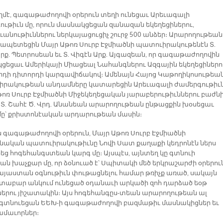
ողմէ, գագաթաժողովի օրերուն տեղի ունեցաւ Արեւագալի
ութիւն մը, որուն մասնակցեցան զանազան եկեղեցիներու,
ւանութիւններու ներկայացուցիչ շուրջ 500 անձեր։ Արարողութեան
ապետեցին Մայր Աթոռ Սուրբ Էջմիածնի պատուիրակութենէն Տ.
Արք. Պետրոսեան եւ Տ. Վիգէն Արք. Այգազեան, որ գագաթաժողովին
ցեցաւ Ամերիկայի Միացեալ Նահանգներու Ազգային եկեղեցիներո
րդի դիտորդի կարգավիճակով։ Ամենայն Հայոց Կաթողիկոսութեա
րակութեան անդամները կատարեցին Արեւագալի ժամերգութիւն
թոռ Սուրբ Էջմիածնի Միջեկեղեցական յարաբերութիւններու բաժն
 Տ. Շահէ Ծ. Վրդ. Անանեան արարողութեան ընթացքին խօսեցաւ
մը՝ քրիստոնէական արդարութեան մասին։
ս գագաթաժողովի օրերուն, Մայր Աթոռ Սուրբ Էջմիածնի
ական պատուիրակութիւնը Նովի Սատ քաղաքի կեդրոնէն ներս
ց հոգեհանգստեան կարգ մը։ Այսպէս, այնտեղ կը գտնուի
ան խաչքար մը, որ ձօնուած է՝ Սպիտակի մեծ երկրաշարժի օրերու
այաստան օգնութիւն փութացնելու համար թռիչք առած, սակայն
աբար անկում ունեցած օդանաւի արկածի զոհ դարձած եօթ
ներու յիշատակին։ Այս հոգեհանգըս-տեան արարողութեան ալ
 գտնուեցան ԵԵԽ-ի գագաթաժողովի բազմաթիւ մասնակիցներ եւ
մաւորներ։