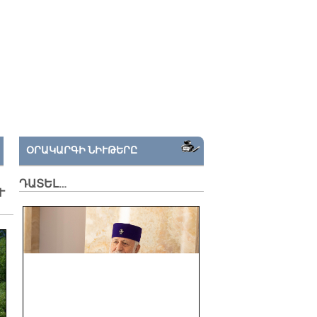
ՕՐԱԿԱՐԳԻ ՆԻՒԹԵՐԸ
ԴԱՏԵԼ…
Ւ