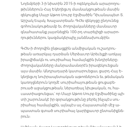
Նո­յեմ­բե­րի 3-ի նիս­տին 2015-ի ո­գե­կոչ­ման ա­րա­րո­ղու­
թիւն­նե­րուն Հայ Ե­կե­ղեց­ւոյ մաս­նակ­ցու­թեան մա­սին
զե­կու­ցեց Մայր Ա­թոռ Սուրբ Էջ­միա­ծին Դի­ւա­նա­պետ Տ.
Ար­շակ Եպսկ. Խա­չատ­րեան։ ԳՀԽ զե­կոյ­ցը ըն­դու­նեց
գո­հու­նա­կու­թեամբ եւ ժո­ղո­վա­կան­նե­րը մաս­նա­ւոր
գնա­հա­տանք յայտ­նե­ցին 100-րդ տա­րե­լի­ցի ա­րա­րո­
ղու­թիւն­նե­րու կազ­մա­կեր­պիչ յանձ­նա­խում­բին։
ԳՀԽ­-ի ժո­ղո­վին ըն­թաց­քին ան­մի­ջա­կան ու­շադ­րու­
թեան ա­ռար­կայ դար­ձան Մեր­ձա­ւոր Ա­րե­ւել­քի առ­կայ
ի­րա­վի­ճակն ու սու­րիա­հայ հա­մայն­քին խնդիր­նե­րը։
Ժո­ղո­վա­կան­նե­րը ման­րա­մաս­նօ­րէն ի­րա­զե­կուե­ցան
այս մա­սին։ Անդ­րա­դարձ կա­տա­րուե­ցաւ ցարդ Հայ Ե­
կե­ղեց­ւոյ նուի­րա­պե­տա­կան ա­թոռ­նե­րուն եւ թե­մա­կան
կա­ռոյց­նե­րուն կող­մէ սու­րիա­հա­յու­թեան ցու­ցա­բե­
րուած ա­ջակ­ցու­թեան, նե­րա­ռեալ նիւ­թա­կան, ու հա­
ւաս­տիա­ցուե­ցաւ՝ որ Մայր Ա­թոռ Սուրբ Էջ­միա­ծի­նը պի­
տի շա­րու­նա­կէ իր զօ­րակ­ցու­թիւ­նը բե­րել ինչ­պէս սու­
րիա­հայ հա­մայն­քին, այն­պէս ալ Հա­յաս­տա­նի մէջ ա­
պաս­տան գտած սու­րիա­հայ կա­րի­քա­ւոր ըն­տա­նիք­նե­
րուն։