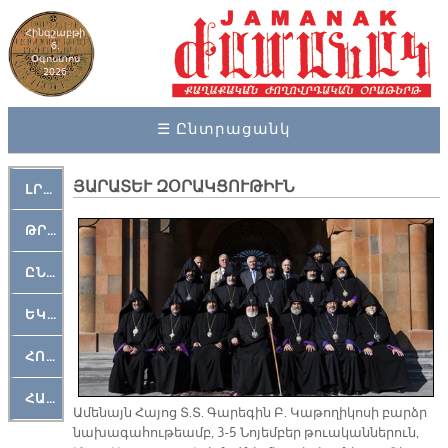
Հինգշաբթի
6,
Օգոստոս
2026
☰ Ընտրացանկ
ՅԱՐԱՏԵՒ ԶՕՐԱԿՑՈՒԹԻՒՆ
ԼՐԱՀՈՍ
ԹՐՔԱՀԱՅ ԿԵԱՆՔ
ԸՆԿԵՐԱՄՇԱԿՈՒԹԱՅԻՆ
ԵԿԵՂԵՑԱԿԱՆ
ՀՈԳԵՄՏԱՒՈՐ
ՀԱՐԹԱԿ
Ա­մե­նայն Հա­յոց Տ.Տ. Գա­րե­գին Բ. Կա­թո­ղի­կո­սի բարձր
նա­խա­գա­հու­թեամբ, 3-5 Նո­յեմ­բեր թուա­կան­նե­րուն,