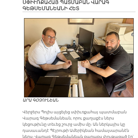
ՍՓԻՒՌՔԱՀԱՅ ՊԱՏՄԱԲԱՆ ՎԱՐԱԳ
ԳԵԹՍԵՄԱՆԵԱՆԻ ՀԵՏ
ԱՐԱ ԳՕՉՈՒՆԵԱՆ
Վերջերս Պոլիս այցելեց սփիւռքահայ պատմաբան
Վարագ Գեթսեմանեան, որու քաղաքէս ներս
կեցութիւնը տեւեց շուրջ ամիս մը։ Ան ներկայիս կը
դասաւանդէ Պէյրութի Ամերիկեան համալսարանէն
ներս։ Վարագ Գեթսեմանեան քաղաքս փութացած էր՝