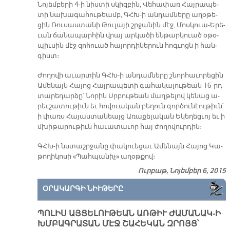
Նո­յեմ­բե­րի 4-ի նիս­տի սկիզ­բին, Վե­հա­փառ Հայ­րա­պե­
տի նա­խա­գա­հու­թեամբ, ԳՀԽ­-ի ան­դամ­նե­րը ա­ղօ­թե­
ցին Ռու­սաս­տա­նի Թու­լա­յի շրջա­նին մէջ, Մոս­կուա-Ե­րե­
ւան ճա­նա­պար­հին վրայ ար­կա­ծի են­թար­կուած օ­թօ­
պիւ­սին մէջ զո­հուած հա­յոր­դի­նե­րուն հոգ­ւոցն ի հան­
գիստ։
Ժո­ղո­վի ա­ւար­տին ԳՀԽ­-ի ան­դամ­նե­րը շնոր­հա­ւո­րե­ցին
Ա­մե­նայն Հա­յոց Հայ­րա­պե­տի գա­հա­կա­լու­թեան 16-րդ
տա­րե­դար­ձը՝ Նո­րին Սրբու­թեան մաղ­թե­լով կե­նաց ա­
րեւ­շա­տու­թիւն եւ հո­վուա­կան բե­ղուն գոր­ծու­նէու­թիւն՝
ի փառս Հա­յաս­տա­նեայց Ա­ռա­քե­լա­կան Ե­կե­ղեց­ւոյ եւ ի
մխի­թա­րու­թիւն հա­ւա­տա­ւոր հայ ժո­ղո­վուր­դին։
ԳՀԽ­-ի նստաշր­ջա­նը փա­կուե­ցաւ Ա­մե­նայն Հա­յոց Կա­
թո­ղի­կո­սի «Պահ­պա­նիչ» ա­ղօթ­քով։
Ուրբաթ, Նոյեմբեր 6, 2015
ՕՐԱԿԱՐԳԻ ՆԻՒԹԵՐԸ
ՊՈԼԻՍ ԱՅՑԵԼՈՒԹԵԱՆ ԱՌԹԻՒ ԺԱՄԱՆԱԿ-Ի
ԽՄԲԱԳՐԱՏԱՆ ՄԷՋ ՇԱՀԵԿԱՆ ԶՐՈՅՑ՝