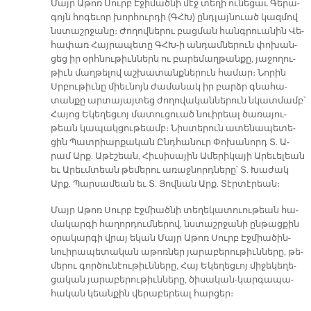
Մայր Ա­թոռ Սուրբ Է­ջի­մած­նի մէջ տե­ղի ու­նե­ցաւ Գե­րա­
գոյն հո­գե­ւոր խոր­հուր­դի (ԳՀԽ) ընդ­լայ­նուած կազ­մով
նստաշր­ջա­նը։ Ժո­ղով­նե­րու բաց­ման հանգ­րուա­նին Վե­
հա­փառ Հայ­րա­պե­տը ԳՀԽ­-ի ան­դամ­նե­րուն փո­խան­
ցեց իր օրհ­նու­թիւն­ներն ու բա­րե­մաղ­թան­քը, յա­ջո­ղու­
թիւն մաղ­թե­լով աշ­խա­տանք­նե­րուն հա­մար։ Նո­րին
Սրբու­թիւ­նը միեւ­նոյն ժա­մա­նակ իր բարձր գնա­հա­
տան­քը ար­տա­յայ­տեց ժո­ղո­վա­կան­նե­րուն նկատ­մամբ՝
Հա­յոց Ե­կե­ղեց­ւոյ մա­տու­ցուած նուի­րեալ ծա­ռա­յու­
թեան կա­պակ­ցու­թեամբ։ Նիս­տե­րուն ա­տե­նա­պե­տե­
ցին Պատ­րիար­քա­կան Ընդ­հա­նուր Փո­խա­նորդ Տ. Ա­
րամ Արք. Ա­թէ­շեան, Հիւ­սի­սա­յին Ա­մե­րի­կա­յի Ա­րե­ւե­լեան
եւ Ա­րեւմ­տեան թե­մե­րու ա­ռաջ­նորդ­նե­րը՝ Տ. Խա­ժակ
Արք. Պար­սա­մեան եւ Տ. Յով­նան Արք. Տէր­տէ­րեան։
Մայր Ա­թոռ Սուրբ Էջ­միած­նի տե­ղե­կա­տուու­թեան հա­
մա­կար­գի հա­ղոր­դում­նե­րով, նստաշր­ջա­նի ըն­թաց­քին
օ­րա­կար­գի վրայ ե­կան Մայր Ա­թոռ Սուրբ Էջ­միա­ծին-
նուի­րա­պե­տա­կան ա­թոռ­ներ յա­րա­բե­րու­թիւն­նե­րը, թե­
մե­րու գոր­ծու­նէու­թիւն­նե­րը, Հայ Ե­կե­ղեց­ւոյ մի­ջե­կե­ղե­
ցա­կան յա­րա­բե­րու­թիւն­նե­րը, ծի­սա­կան-կար­գա­պա­
հա­կան կեան­քին վե­րա­բե­րեալ հար­ցեր։