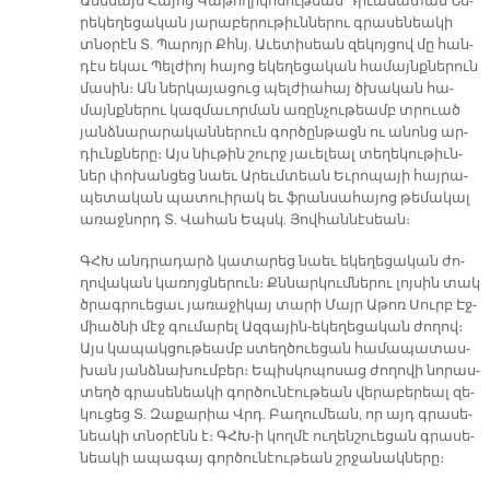
Ա­մե­նայն Հա­յոց Կա­թո­ղի­կո­սու­թեան Դի­ւա­նա­տան Նե­
րե­կե­ղե­ցա­կան յա­րա­բե­րու­թիւն­նե­րու գրա­սե­նեա­կի
տնօ­րէն Տ. Պա­րոյր Քհնյ. Ա­ւե­տի­սեան զե­կոյ­ցով մը հան­
դէս ե­կաւ Պել­ժիոյ հա­յոց ե­կե­ղե­ցա­կան հա­մայնք­նե­րուն
մա­սին։ Ան ներ­կա­յա­ցուց պել­ժիա­հայ ծխա­կան հա­
մայնք­նե­րու կազ­մա­ւոր­ման ա­ռըն­չու­թեամբ տրուած
յանձ­նա­րա­րա­կան­նե­րուն գոր­ծըն­թացն ու ա­նոնց ար­
դիւնք­նե­րը։ Այս նիւ­թին շուրջ յա­ւե­լեալ տե­ղե­կու­թիւն­
ներ փո­խան­ցեց նաեւ Ա­րեւմ­տեան Եւ­րո­պա­յի հայ­րա­
պե­տա­կան պա­տուի­րակ եւ ֆրան­սա­հա­յոց թե­մա­կալ
ա­ռաջ­նորդ Տ. Վա­հան Եպսկ. Յով­հան­նէ­սեան։
ԳՀԽ անդ­րա­դարձ կա­տա­րեց նաեւ ե­կե­ղե­ցա­կան ժո­
ղո­վա­կան կա­ռոյց­նե­րուն։ Քննար­կում­նե­րու լոյ­սին տակ
ծրագ­րուե­ցաւ յա­ռա­ջի­կայ տա­րի Մայր Ա­թոռ Սուրբ Էջ­
միած­նի մէջ գու­մա­րել Ազ­գա­յին-ե­կե­ղե­ցա­կան ժո­ղով։
Այս կա­պակ­ցու­թեամբ ստեղ­ծուե­ցան հա­մա­պա­տաս­
խան յանձ­նա­խում­բեր։ Ե­պիս­կո­պո­սաց ժո­ղո­վի նո­րաս­
տեղծ գրա­սե­նեա­կի գոր­ծու­նէու­թեան վե­րա­բե­րեալ զե­
կու­ցեց Տ. Զա­քա­րիա Վրդ. Բա­ղու­մեան, որ այդ գրա­սե­
նեա­կի տնօ­րէնն է։ ԳՀԽ­-ի կող­մէ ու­ղեն­շուե­ցան գրա­սե­
նեա­կի ա­պա­գայ գոր­ծու­նէու­թեան շրջա­նակ­նե­րը։