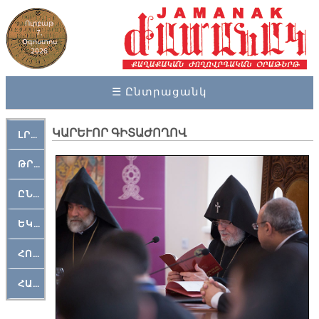
Ուրբաթ
7,
Օգոստոս
2026
☰ Ընտրացանկ
ԿԱՐԵՒՈՐ ԳԻՏԱԺՈՂՈՎ
ԼՐԱՀՈՍ
ԹՐՔԱՀԱՅ ԿԵԱՆՔ
ԸՆԿԵՐԱՄՇԱԿՈՒԹԱՅԻՆ
ԵԿԵՂԵՑԱԿԱՆ
ՀՈԳԵՄՏԱՒՈՐ
ՀԱՐԹԱԿ