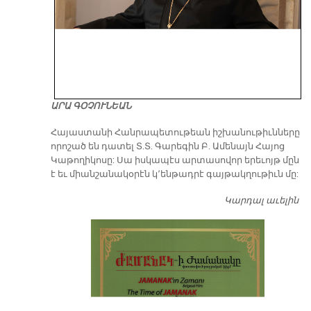
ԱՐԱ ԳՕՉՈՒՆԵԱՆ
​Հայաստանի Հանրապետութեան իշխանութիւնները
որոշած են դատել Տ.Տ. Գարեգին Բ. Ամենայն Հայոց
Կաթողիկոսը: Սա իսկապէս արտասովոր երեւոյթ մըն
է եւ միանշանակօրէն կ՚ենթադրէ գայթակղութիւն մը:
Կարդալ աւելին
Դ