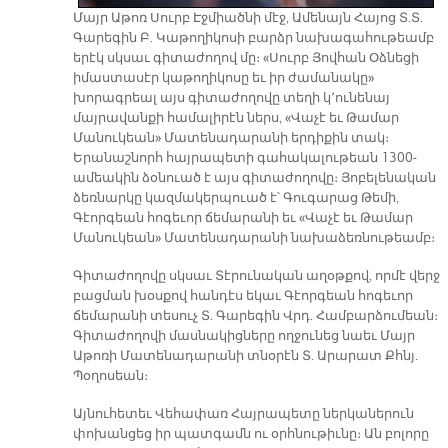
Մայր Աթոռ Սուրբ Էջմիածնի մէջ, Ամենայն Հայոց Տ.Տ.
Գարեգին Բ. Կաթողիկոսի բարձր նախագահութեամբ
երէկ սկսաւ գիտաժողով մը։ «Սուրբ Յովհան Օձնեցի
իմաստասէր կաթողիկոսը եւ իր ժամանակը»
խորագրեալ այս գիտաժողովը տեղի կ՚ունենայ
մայրավանքի համալիրէն ներս, «Վաչէ եւ Թամար
Մանուկեան» Մատենադարանի երդիքին տակ։
Երանաշնորհ հայրապետի գահակալութեան 1300-
ամեակին ձօնուած է այս գիտաժողովը։ Յոբելենական
ձեռնարկը կազմակերպուած է՝ Գուգարաց Թեմի,
Գէորգեան հոգեւոր ճեմարանի եւ «Վաչէ եւ Թամար
Մանուկեան» Մատենադարանի նախաձեռնութեամբ։
Գիտաժողովը սկսաւ Տէրունական աղօթքով, որմէ վերջ
բացման խօսքով հանդէս եկաւ Գէորգեան հոգեւոր
ճեմարանի տեսուչ Տ. Գարեգին Վրդ. Համբարձումեան։
Գիտաժողովի մասնակիցները ողջունեց նաեւ Մայր
Աթոռի Մատենադարանի տնօրէն Տ. Արարատ Քհնյ.
Պօղոսեան։
Այնուհետեւ Վեհափառ Հայրապետը ներկաներուն
փոխանցեց իր պատգամն ու օրհնութիւնը։ Ան բոլորը