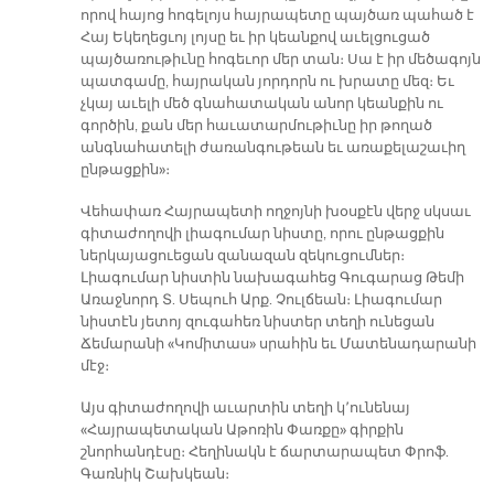
որով հայոց հոգելոյս հայրապետը պայծառ պահած է
Հայ Եկեղեցւոյ լոյսը եւ իր կեանքով աւելցուցած
պայծառութիւնը հոգեւոր մեր տան։ Սա է իր մեծագոյն
պատգամը, հայրական յորդորն ու խրատը մեզ։ Եւ
չկայ աւելի մեծ գնահատական անոր կեանքին ու
գործին, քան մեր հաւատարմութիւնը իր թողած
անգնահատելի ժառանգութեան եւ առաքելաշաւիղ
ընթացքին»։
Վեհափառ Հայրապետի ողջոյնի խօսքէն վերջ սկսաւ
գիտաժողովի լիագումար նիստը, որու ընթացքին
ներկայացուեցան զանազան զեկուցումներ։
Լիագումար նիստին նախագահեց Գուգարաց Թեմի
Առաջնորդ Տ. Սեպուհ Արք. Չուլճեան։ Լիագումար
նիստէն յետոյ զուգահեռ նիստեր տեղի ունեցան
Ճեմարանի «Կոմիտաս» սրահին եւ Մատենադարանի
մէջ։
Այս գիտաժողովի աւարտին տեղի կ՚ունենայ
«Հայրապետական Աթոռին Փառքը» գիրքին
շնորհանդէսը։ Հեղինակն է ճարտարապետ Փրոֆ.
Գառնիկ Շախկեան։