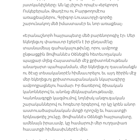
յատկանիշները։ Ան կը յիշուի որպէս «երկրորդ
Ոսկեբերան», Թադէոս ու Բարթողոմէոս
առաքեալներու, Գրիգոր Լուսաւորչի գործը
շարունակող մեծ իմաստասէր եւ նոր առաքեալ։
«Երանաշնորհ հայրապետը մեծ բարենորոգիչ էր։ Մեր
եկեղեցւոյ փառաւոր էջերէն է իր ընդամէնը
տասնամեայ գահակալութիւնը, որու ամբողջ
ընթացքին Յովհաննէս Օձնեցին հետեւողական
պայքար մղեց Հայաստանի մէջ քրիստոնէութեան
անաղարտ պահպանման, մեր եկեղեցւոյ դաւանանքն
ու ծէսը տեսականօրէն հիմնաւորելու եւ այդ ծիրին մէջ
մեր եկեղեցւոյ քրիստոսաբանական նկարագիրը
ամբողջացնելու համար։ Իր ճառերով, ծիսական
կանոններով եւ անոնց մեկնաբանութեամբ,
Կանոնագրքի կազմումով, նոյնիսկ անզուգական
շարականներով ու հոգեւոր երգերով, որ կը կրեն անոր
աստուածաբանական մտքի դրոշմը եւ հաւատքի
երկնաթռիչ շունչը, Յովհաննէս Օձնեցի հայրապետը,
ամենայն իրաւամբ, կը համարուի մեր ուղղափառ
հաւատքի հիմնասիւներէն մին։