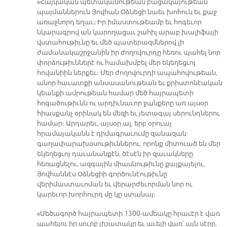
«Հայկական պետականութեան բացակայութեան
պայմաններուն Յովհան Օձնեցի նաեւ խոհուն եւ քաջ
առաջնորդ եղաւ։ Իր իմաստութեամբ եւ հոգեւոր
նկարագրով ան կարողացաւ շահիլ արաբ խալիֆայի
վստահութիւնը եւ մեծ պատերազմներով լի
ժամանակաշրջանին իր ժողովուրդը հեռու պահել նոր
փորձութիւններէ ու համախմբել մեր եկեղեցւոյ
հովանիին ներքեւ։ Մեր ժողովուրդի ապահովութեան,
անոր հաւատքի անսասանութեան եւ քրիստոնէական
կեանքի ամրութեան համար մեծ հայրապետի
հոգածութիւնն ու արդիւնաւոր ջանքերը առ այսօր
հիասքանչ օրինակ են մեզի եւ յետագայ սերունդներու
համար։ Արդարեւ, այսօր ալ, երբ օրուայ
հրամայականն է դիմագրաւումը զանազան
գաղափարախօսութիւններու, որոնք միտուած են մեր
եկեղեցւոյ դաւանանքէն, ծէսէն իր զաւակները
հեռացնելու, ազգային միասնութիւնը քայքայելու,
Յովհաննէս Օձնեցիի գործունէութիւնը
վերիմաստաւոման եւ վերարժեւորման նոր ու
կարեւոր խորհուրդ մը կը ստանայ։
«Մեծագործ հայրապետի 1300-ամեակը հրաւէր է վառ
պահելու իր սուրբ յիշատակը եւ աւելի վառ՝ այն սէրը,