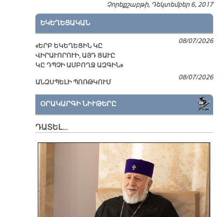
Չորեքշաբթի, Դեկտեմբեր 6, 2017
ԵԿԵՂԵՑԱԿԱՆ
08/07/2026
«ԵՐԲ ԵԿԵՂԵՑԻՆ ԿԸ
ՎԻՐԱՒՈՐՈՒԻ, ԱՅԴ ՑԱՒԸ
ԿԸ ԴՊՉԻ ԱՄԲՈՂՋ ԱԶԳԻՆ»
08/07/2026
ԱՆԶՍՊԵԼԻ ՊՈՌԹԿՈՒՄ
ՕՐԱԿԱՐԳԻ ՆԻՒԹԵՐԸ
ԴԱՏԵԼ…