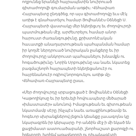
ողջունեց երանելի հայրապետին նուիրուած
գիտաժողովի գումարման առթիւ։ Վեհափառ
Հայրապետը ընդգծեց, որ այս գիտաժողովը եւս մէկ
առիթ է գնահատելու համար Յովհաննէս Օձնեցի Ս.
Հայրապետի վաստակը մեր եկեղեցւոյ եւ ժողովուրդի
պատմութեան մէջ, արժեւորելու համար անոր
հարուստ ժառանգութիւնը, քրիստոնէական
հաւատքի անաղարտութեան պահպանման համար
իր կողմէ ներդրուած նուիրական ջանքերը եւ իր
ժողովուրդը անկորուստ պահպանելու խնամքն ու
հոգածութիւնը։ Նորին Սրբութիւնը սա նաեւ նկատեց
բազմաշնորհ հայրապետի եկեղեցանուէր ու
հայրենանուէր ոգիով նորոգուելու առիթ մը։
Վեհափառ Հայրապետը ըսաւ.
«Մեր ժողովուրդը սրբացուցած է Յովհաննէս Օձնեցի
Կաթողիկոսը եւ իր երեւելի հովուապետը մեծարած
«իմաստասէր» անունով։ Իմացութեան եւ գիտութեան
նկատմամբ սէրը, ինչպէս նաեւ առաքինութեամբ եւ
հոգեւոր սխրանքներով լեցուն կեանքը լաւագոյնս կը
նկարագրեն իր կերպարը։ Իր անձին մէջ ի մի եկած են
քաջիմաստ աստուածաբանի, շնորհաշատ քարոզչի ու
հռետորի, խոհեմ առաջնորդի ու դիւանագէտի