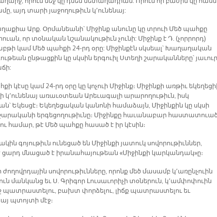
ղարջ, որուն մեջ կը դնեն մետաղադրամ: Որուն որ բաժին կը հասն
մը, այդ տարի յաջողութիւն կ՚ունենայ:
ղաքիա Արք. Օրմանեանի՝ Միջինք անունը կը տրուի Մեծ պահքը
րուան, որ տօնական նշանակութիւն չունի: Միջինք է Դ. (չորրորդ)
աբթի կամ Մեծ պահքի 24-րդ օրը: Միջինքէն սկսեալ՝ Խաղաղական
ութեան ընթացքին կը սկսին երգուիլ Ստեղի շարականները՝ յաւու
ճի:
քի կէսը կամ 24-րդ օրը կը կոչուի Միջինք։ Միջինքի առթիւ եկեղեցի
ղի կ՚ունենայ առաւօտեան Արեւագալի արարողութիւն, իսկ
ան՝ Եկեսցէ։ Եկեղեցական կանոնի համաձայն, Միջինքին կը սկսի
շարականի երգեցողութիւնը։ Միջինքը հաւանաբար հաստատուած
լու համար, թէ Մեծ պահքը հասած է իր կէսին։
կին գոյութիւն ունեցած են Միջինքի յատուկ սովորութիւններ,
է ցարդ մնացած է իրանահայութեան «Միջինքի կարկանդակ»ը։
 ժողովրդային սովորութիւնները, որոնք մեծ մասամբ կ՚առընչուին
ւն մանկանց եւ Ս. Գրիգոր Լուսաւորիչի տօներուն, կ՚ամփոփուին
 պատրաստելու, բախտ փորձելու, լիճք պատրաստելու եւ
այ պտոյտի մէջ։