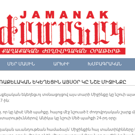
ՄԵՐ ՄԱՍԻՆ
ԱՐԽԻՒ
ԽՄԲԱԳՐԱԿԱՆ
ՌԱՔԵԼԱԿԱՆ ԵԿԵՂԵՑԻՆ ԱՅՍՕՐ ԿԸ ՆՇԷ ՄԻՋԻՆՔԸ
քելական եկեղեցւոյ տօնացոյցով այս տարի Միջինքը կը նշուի այս
7-ին:
, որ կը կիսէ Մեծ պահքը, հայոց մէջ նշուած է ժողովրդական շարք մ
տարութիւններով: Անիկա կը նշուի Մեծ պահքի 24-րդ օրը։
դական աւանդութեան համաձայն՝ Միջինքին հայ տանտիկինները 