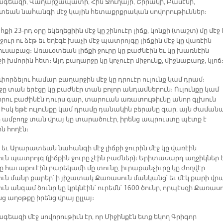
գեազի, Վաղարշապատի, Հին Ջուղայի, Շիրակի, Բասէնի,
եան նահանգի մէջ կային հետաքրքրական սովորութիւններ։
քի 23-րդ օրը եկեղեցիին մէջ կը շինուէր լիճք, կոնքի (տաշտ) մը մէջ 
 ջուր ու ձէթ եւ եղէգէ խաչի մէջ պատրոյգը լիճքին մէջ կը վառէին
լուսաբաց։ Առաւօտեան լիճքի ջուրը կը բաժնէին եւ կը խառնէին
 խմորին հետ։ Այդ բաղարջը կը կոչուէր միջունք, միջնաբաղջ, կլոճ
որձելու համար բաղարջին մէջ կը դրուէր ուլունք կամ դրամ։
ը տան երէցը կը բաժնէր տան բոլոր անդամներուն։ Ուլունքը կամ
որու բաժինէն դուրս գար, տարուան առատութիւնը անոր գլխուն
։ Իսկ եթէ ուլունքը կամ դրամը դանակին բերանը գար, այն ժաման
ամբողջ տան վրայ կը տարածուէր, իրենց ապրուստը պէտք է
ն հողէն։
 եւ Արարատեան նահանգի մէջ լիճքի ջուրին մէջ կը վառէին
ւն պատրոյգ (լիճքին ջուրը չէին բաժներ)։ Երիտասարդ աղջիկներ 
ը հաւաքուէին բարեկամի մը տունը, իւրաքանչիւրը կը ժողվէր
ւն մանր քարեր՝ ի յիշատակ Քառասուն մանկանց՝ եւ մէկ քարի վր
ն անգամ ծունր կը կրկնէին՝ ուրեմն՝ 1600 ծունր, որպէսզի Քառաս
 աղօթքը իրենց վրայ ըլլայ։
եազի մէջ սովորութիւն էր, որ Միջինքէն ետք եկող Գրիգոր