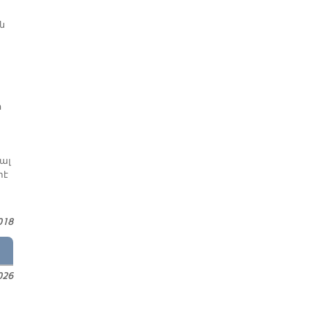
ն
ի
 ալ
տէ
018
026