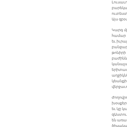
Լուսաւո
բարեկա
ուտեստ
Այս զբօ
Կարգ մ
համար 
եւ իւրա
բանջար
թոնիրի
բաժիննե
կանաչապ
երիտաս
աղջիկնե
կեանքի 
վերջաւ
Ժողովրդ
խօսքերո
եւ կը 
զԱստու
են առա
ծիսակա