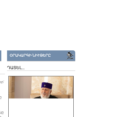
ՕՐԱԿԱՐԳԻ ՆԻՒԹԵՐԸ
ԴԱՏԵԼ…
օր՝
ը
կը