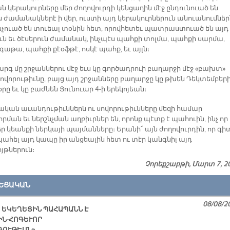
ն կերակուրները մեր ժողովուրդի կենցաղին մէջ ընդունուած են
ն ժամանակներէ ի վեր, ուստի այդ կերակուրներուն անուանումներ
նչուած են տուեալ տօնին հետ, որովհետեւ պատրաստուած են այդ
ւն եւ ծէսերուն ժամանակ, ինչպէս պահքի տոլմա, պահքի սարմա,
աթա, պահքի քէօֆթէ, ոսկէ պահք, եւ այլն։
արգ մը շրջաններու մէջ եւս կը գործադրուի բաղարջի մէջ «բախտ»
սովորութիւնը, բայց այդ շրջանները բաղարջը կը թխեն Դեկտեմբեր
օրը եւ կը բաժնեն Յունուար 4-ի երեկոյեան։
ական աւանդութիւններն ու սովորութիւնները մեզի համար
րման եւ ներշնչման աղբիւրներ են, որոնք պէտք է պահուին, ինչ որ
եր կեանքի ներկայի պայմանները։ Երանի՜ այն ժողովուրդին, որ գի
պահել այդ կապը իր անցեալին հետ ու տէր կանգնիլ այդ
յթներուն։
Չորեքշաբթի, Մարտ 7, 2
ԵՑԱԿԱՆ
08/08/2
 ԵԿԵՂԵՑԻՆ ՊԱՀԱՊԱՆՆ Է
ԻՆ-ՀՈԳԵՒՈՐ