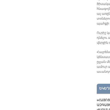
ծիսակա
հնագոյ
ալ առը
տօներո
պահքի գ
Ուրիշ կ
դնելու 
վերջին 
Հայրեն
կենսաւո
ըլլան մ
ամուր 
աւանդո
ԵԿԵՂ
«ՀԱՅՈՑ
ԱԶԳԱՅ