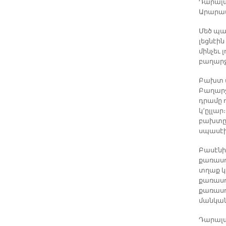
Դարալա
Արարատ
Մեծ պահ
լեցնէին
մինչեւ 
բաղարջի
Բախտ փ
Բաղարջ
դրամը 
կ՚ըլլար
բախտը 
սպասէի
Բասէնի
քառասո
տղաք կ
քառասո
քառասու
մանկանց
Դարալագ