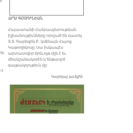
ի
ԱՐԱ ԳՕՉՈՒՆԵԱՆ
​Հայաստանի Հանրապետութեան
իշխանութիւնները որոշած են դատել
ր
Տ.Տ. Գարեգին Բ. Ամենայն Հայոց
Կաթողիկոսը: Սա իսկապէս
ին
արտասովոր երեւոյթ մըն է եւ
միանշանակօրէն կ՚ենթադրէ
գայթակղութիւն մը:
 է
Կարդալ աւելին
Դատել…