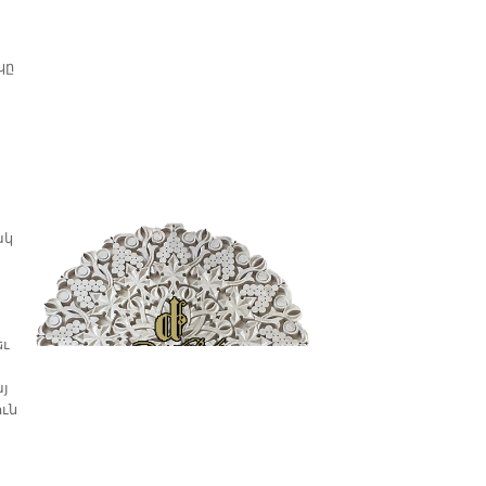
կը
։
ակ
եւ
այ
ուն