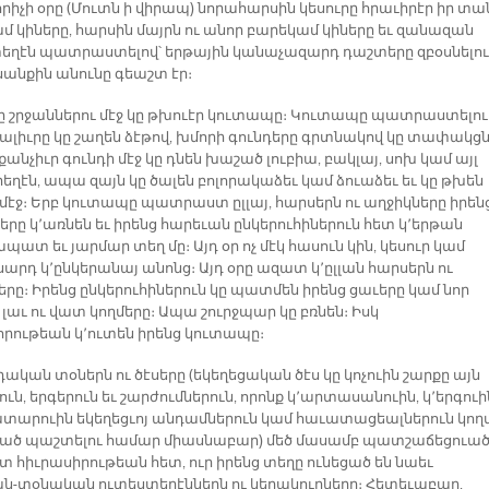
րիչի օրը (Մուտն ի վիրապ) նորահարսին կեսուրը հրաւիրէր իր տա
մ կիները, հարսին մայրն ու անոր բարեկամ կիները եւ զանազան
եղէն պատրաստելով՝ երթային կանաչազարդ դաշտերը զբօսնելու
սանքին անունը գեաշտ էր։
ը շրջաններու մէջ կը թխուէր կուտապը։ Կուտապը պատրաստելու
ալիւրը կը շաղեն ձէթով, խմորի գունդերը գրտնակով կը տափակց
քանչիւր գունդի մէջ կը դնեն խաշած լուբիա, բակլայ, սոխ կամ այլ
եղէն, ապա զայն կը ծալեն բոլորակաձեւ կամ ձուաձեւ եւ կը թխեն
 մէջ։ Երբ կուտապը պատրաստ ըլլայ, հարսերն ու աղջիկները իրեն
րը կ՚առնեն եւ իրենց հարեւան ընկերուհիներուն հետ կ՚երթան
ատ եւ յարմար տեղ մը։ Այդ օր ոչ մէկ հասուն կին, կեսուր կամ
արդ կ՚ընկերանայ անոնց։ Այդ օրը ազատ կ՚ըլլան հարսերն ու
րը։ Իրենց ընկերուհիներուն կը պատմեն իրենց ցաւերը կամ նոր
լաւ ու վատ կողմերը։ Ապա շուրջպար կը բռնեն։ Իսկ
որութեան կ՚ուտեն իրենց կուտապը։
ական տօներն ու ծէսերը (եկեղեցական ծէս կը կոչուին շարքը այն
ւն, երգերուն եւ շարժումներուն, որոնք կ՚արտասանուին, կ՚երգուի
կատարուին եկեղեցւոյ անդամներուն կամ հաւատացեալներուն կող
ած պաշտելու համար միասնաբար) մեծ մասամբ պատշաճեցուա
տ հիւրասիրութեան հետ, ուր իրենց տեղը ունեցած են նաեւ
ն-տօնական ուտեստեղէններն ու կերակուրները։ Հետեւաբար,