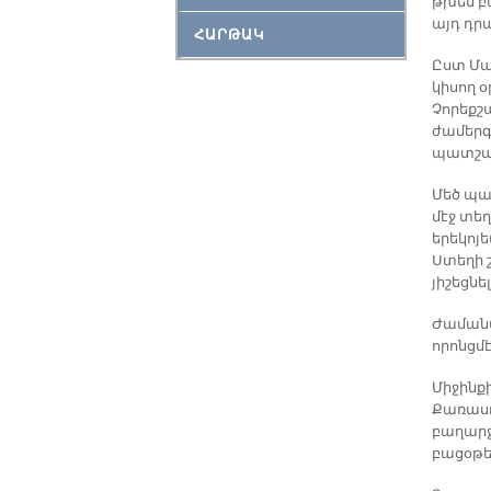
թխեն բա
այդ դրա
ՀԱՐԹԱԿ
Ըստ Մա
կիսող օ
Չորեքշ
ժամերգ
պատշա
Մեծ պահ
մէջ տե
երեկոյե
Ստեղի 
յիշեցնե
Ժամանա
որոնցմ
Միջինքի
Քառասո
բաղարջ
բացօթե