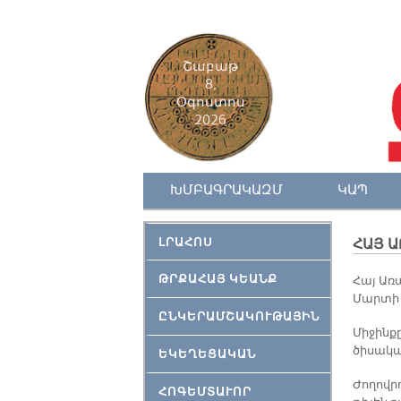
Շաբաթ
8,
Օգոստոս
2026
ԽՄԲԱԳՐԱԿԱԶՄ
ԿԱՊ
ԼՐԱՀՈՍ
ՀԱՅ Ա
ԹՐՔԱՀԱՅ ԿԵԱՆՔ
Հայ Առա
Մարտի 
ԸՆԿԵՐԱՄՇԱԿՈՒԹԱՅԻՆ
Միջինքը
ծիսակա
ԵԿԵՂԵՑԱԿԱՆ
Ժողովր
ՀՈԳԵՄՏԱՒՈՐ