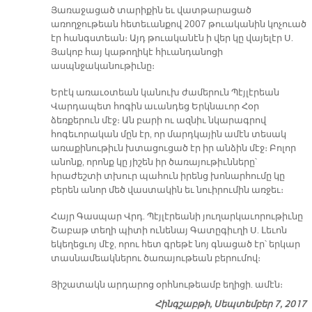
Յառաջացած տարիքին եւ վատթարացած
առողջութեան հետեւանքով 2007 թուականին կոչուած
էր հանգստեան։ Այդ թուականէն ի վեր կը վայելէր Ս.
Յակոբ հայ կաթողիկէ հիւանդանոցի
ասպնջականութիւնը։
Երէկ առաւօտեան կանուխ ժամերուն Պէյլէրեան
Վարդապետ հոգին աւանդեց Երկնաւոր Հօր
ձեռքերուն մէջ։ Ան բարի ու ազնիւ նկարագրով
հոգեւորական մըն էր, որ մարդկային ամէն տեսակ
առաքինութիւն խտացուցած էր իր անձին մէջ։ Բոլոր
անոնք, որոնք կը յիշեն իր ծառայութիւնները՝
հրաժեշտի տխուր պահուն իրենց խոնարհումը կը
բերեն անոր մեծ վաստակին եւ նուիրումին առջեւ։
Հայր Գասպար Վրդ. Պէյլէրեանի յուղարկաւորութիւնը
Շաբաթ տեղի պիտի ունենայ Գատըգիւղի Ս. Լեւոն
եկեղեցւոյ մէջ, որու հետ գրեթէ նոյ գնացած էր՝ երկար
տասնամեակներու ծառայութեան բերումով։
Յիշատակն արդարոց օրհնութեամբ եղիցի. ամէն։
Հինգշաբթի, Սեպտեմբեր 7, 2017