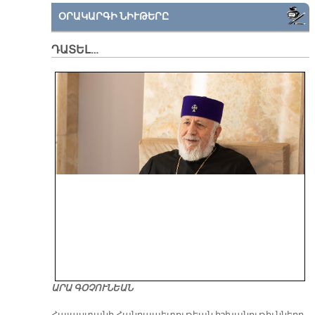
ՕՐԱԿԱՐԳԻ ՆԻՒԹԵՐԸ
ԴԱՏԵԼ…
ԱՐԱ ԳՕՉՈՒՆԵԱՆ
​Հայաստանի Հանրապետութեան իշխանութիւնները