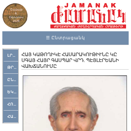
Շաբաթ
8,
Օգոստոս
2026
☰ Ընտրացանկ
ՀԱՅ ԿԱԹՈՂԻԿԷ ՀԱՍԱՐԱԿՈՒԹԻՒՆԸ ԿԸ
ԼՐԱՀՈՍ
ՍԳԱՅ ՀԱՅՐ ԳԱՍՊԱՐ ՎՐԴ. ՊԷՅԼԷՐԵԱՆԻ
ՎԱԽՃԱՆՈՒՄԸ
ԹՐՔԱՀԱՅ ԿԵԱՆՔ
ԸՆԿԵՐԱՄՇԱԿՈՒԹԱՅԻՆ
ԵԿԵՂԵՑԱԿԱՆ
ՀՈԳԵՄՏԱՒՈՐ
ՀԱՐԹԱԿ