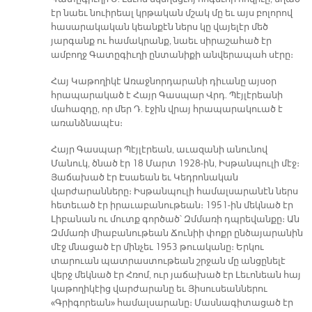
էր նաեւ նուիրեալ կրթական մշակ մը եւ այս բոլորով
հասարակական կեանքէն ներս կը վայելէր մեծ
յարգանք ու համակրանք, նաեւ սիրաշահած էր
ամբողջ Գատըգիւղի ընտանիքի անվերապահ սէրը։
Հայ Կաթողիկէ Առաջնորդարանի դիւանը այսօր
հրապարակած է Հայր Գասպար Վրդ. Պէյլէրեանի
մահազդը, որ մեր Դ. էջին վրայ հրապարակուած է
առանձնապէս։
Հայր Գասպար Պէյլէրեան, աւազանի անունով
Մանուկ, ծնած էր 18 Մարտ 1928-ին, Իսթանպուլի մէջ։
Յաճախած էր Էսաեան եւ Կեդրոնական
վարժարանները։ Իսթանպուլի համալսարանէն ներս
հետեւած էր իրաւաբանութեան։ 1951-ին մեկնած էր
Լիբանան ու մուտք գործած՝ Զմմառի դպրեվանքը։ Ան
Զմմառի միաբանութեան Ճունիի փոքր ընծայարանին
մէջ մնացած էր մինչեւ 1953 թուականը։ Երկու
տարուան պատրաստութեան շրջան մը անցընելէ
վերջ մեկնած էր Հռոմ, ուր յաճախած էր Լեւոնեան հայ
կաթողիկէից վարժարանը եւ Յիսուսեաններու
«Գրիգորեան» համալսարանը։ Մասնագիտացած էր