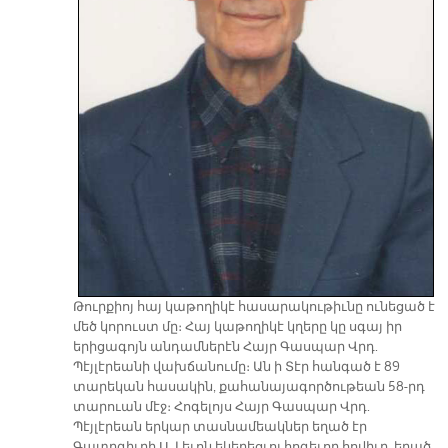
Թուրքիոյ հայ կաթողիկէ հասարակութիւնը ունեցած է
մեծ կորուստ մը։ Հայ կաթողիկէ կղերը կը սգայ իր
երիցագոյն անդամներէն Հայր Գասպար Վրդ.
Պէյլէրեանի վախճանումը։ Ան ի Տէր հանգած է 89
տարեկան հասակին, քահանայագործութեան 58-րդ
տարուան մէջ։ Հոգելոյս Հայր Գասպար Վրդ.
Պէյլէրեան երկար տասնամեակներ եղած էր
Գատըգիւղի Ս. Լեւոն եկեղեցւոյ հոգեւոր հովիւը, եղած