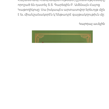
որոշած են դատել Տ.Տ. Գարեգին Բ. Ամենայն Հայոց
Կաթողիկոսը: Սա իսկապէս արտասովոր երեւոյթ մըն
է եւ միանշանակօրէն կ՚ենթադրէ գայթակղութիւն մը:
Կարդալ աւելին
Դ