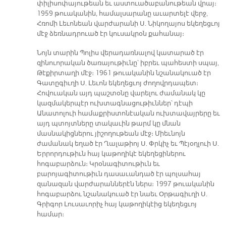
փիլիսոփայութեան եւ աստուածաբանութեան վրայ։
1959 թուականին, համալսարանը աւարտելէ վերջ,
Հռոմի Լեւոնեան վարժարանի Ս. Նիկողայոս եկեղեցւոյ
մէջ ձեռնադրուած էր կուսակրօն քահանայ։
Նոյն տարին Պոլիս վերադառնալով կատարած էր
զինուորական ծառայութիւնը՝ իբրեւ պահեստի սպայ,
Թէքիրտաղի մէջ։ 1961 թուականին նշանակուած էր
Գատըգիւղի Ս. Լեւոն եկեղեցւոյ ժողովրդապետ։
Հովուական այդ պաշտօնը վարելու ժամանակ կը
կազմակերպէր ուխտագնացութիւններ՝ դէպի
Անատոլուի համաքրիստոնէական ուխտավայրերը եւ
այդ պտոյտները տակաւին թարմ կը մնան
մասնակիցներու յիշողութեան մէջ։ Միեւնոյն
ժամանակ եղած էր Ղալաթիոյ Ս. Փրկիչ եւ Պէյօղլուի Ս.
Երրորդութիւն հայ կաթողիկէ եկեղեցիներու
հոգաբարձուն։ Կրօնագիտութիւն եւ
բարոյագիտութիւն դասաւանդած էր պոլսահայ
զանազան վարժարաններէն ներս։ 1997 թուականին
հոգաբարձու նշանակուած էր նաեւ Օրթագիւղի Ս.
Գրիգոր Լուսաւորիչ հայ կաթողիկէից եկեղեցւոյ
համար։