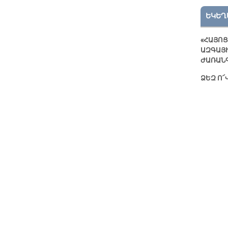
ԵԿԵՂ
«ՀԱՅՈՑ
ԱԶԳԱՅ
ԺԱՌԱՆ
ՁԵԶ Ո՜