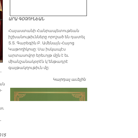
ԱՐԱ ԳՕՉՈՒՆԵԱՆ
​Հայաստանի Հանրապետութեան
իշխանութիւնները որոշած են դատել
Տ.Տ. Գարեգին Բ. Ամենայն Հայոց
Կաթողիկոսը: Սա իսկապէս
արտասովոր երեւոյթ մըն է եւ
միանշանակօրէն կ՚ենթադրէ
գայթակղութիւն մը:
­
Կարդալ աւելին
Դատել…
եան
­
աւ
­
015