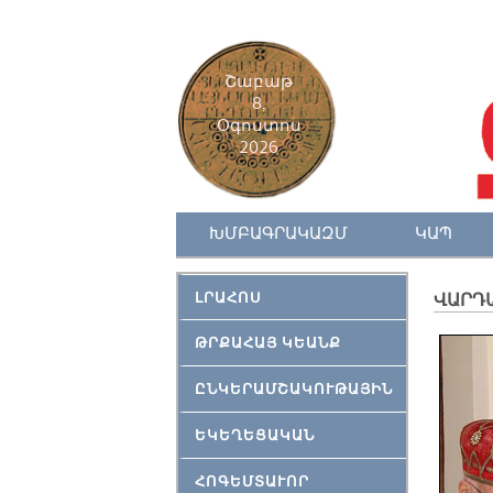
Շաբաթ
8,
Օգոստոս
2026
ԽՄԲԱԳՐԱԿԱԶՄ
ԿԱՊ
ԼՐԱՀՈՍ
ՎԱՐԴ
ԹՐՔԱՀԱՅ ԿԵԱՆՔ
ԸՆԿԵՐԱՄՇԱԿՈՒԹԱՅԻՆ
ԵԿԵՂԵՑԱԿԱՆ
ՀՈԳԵՄՏԱՒՈՐ