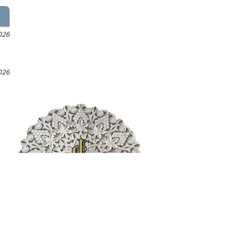
026
026