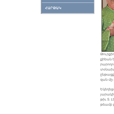
ՀԱՐԹԱԿ
Թուր­քիո
քիեան ե
րա­րո­ղո
տօ­նախմ
ըն­թաց­
զան մը։
Ե­կե­ղե­
յա­րա­կի
թիւ Տ. Լ
թեամբ բ