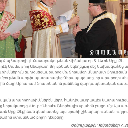
յ Հայ Կա­թո­ղի­կէ Հա­սա­րա­կու­թեան Վի­ճա­կա­ւոր Տ. Լե­ւոն Արք. Զէ­
­րէկ Սա­մա­թիոյ Ա­նա­րատ Յղու­թեան ե­կե­ղեց­ւոյ մէջ նա­խա­գա­հեց ա
ւ­թիւն­նե­րուն եւ խօ­սե­ցաւ քա­րոզ մը։ Տի­րա­մօր Ա­նա­րատ Յղու­թեան
­բու­թեան առ­թիւ պա­տա­րա­գեց Գե­րա­պայ­ծա­ռը, որ ա­րա­րո­ղու­թ
քին Հայր Աբ­րա­համ Ֆրա­տեա­նին յանձ­նեց վար­դա­պե­տա­կան գա­ւա
ցա­կան ա­րա­րո­ղու­թիւն­նե­րէն վերջ, հան­դի­սա­ւո­րա­պէս կա­տա­րուե­ց
ց նո­րա­կա­ռոյց «Սուրբ Ներ­սէս Շնոր­հա­լի» սրա­հին բա­ցու­մը։ Այս առ­
ե­ւոն Արք. Զէ­քիեան գնա­հա­տեց այս սրա­հի շի­նա­րա­րու­թեան ուղ­ղու
ա­ժին ստանձ­նած բո­լոր դէմ­քե­րը։
Երկուշաբթի, Դեկտեմբեր 7, 2