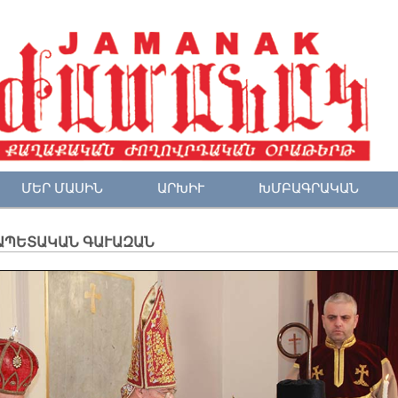
ՄԵՐ ՄԱՍԻՆ
ԱՐԽԻՒ
ԽՄԲԱԳՐԱԿԱՆ
ԱՊԵՏԱԿԱՆ ԳԱՒԱԶԱՆ