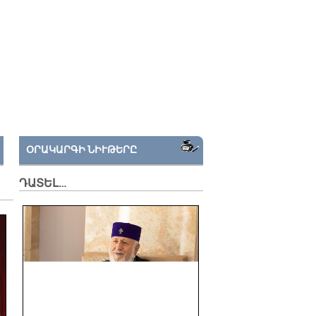
ՕՐԱԿԱՐԳԻ ՆԻՒԹԵՐԸ
ԴԱՏԵԼ…